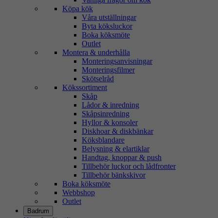
Köpa kök
Våra utställningar
Byta köksluckor
Boka köksmöte
Outlet
Montera & underhålla
Monteringsanvisningar
Monteringsfilmer
Skötselråd
Kökssortiment
Skåp
Lådor & inredning
Skåpsinredning
Hyllor & konsoler
Diskhoar & diskbänkar
Köksblandare
Belysning & elartiklar
Handtag, knoppar & push
Tillbehör luckor och lådfronter
Tillbehör bänkskivor
Boka köksmöte
Webbshop
Outlet
Badrum