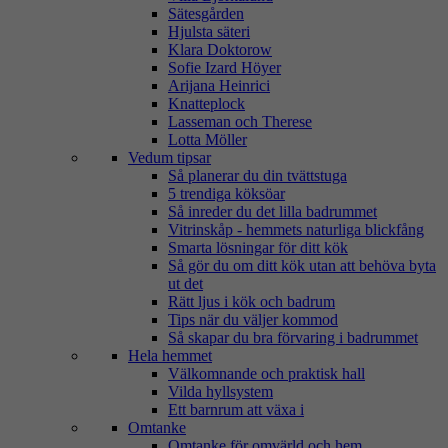
Sätesgården
Hjulsta säteri
Klara Doktorow
Sofie Izard Höyer
Arijana Heinrici
Knatteplock
Lasseman och Therese
Lotta Möller
Vedum tipsar
Så planerar du din tvättstuga
5 trendiga köksöar
Så inreder du det lilla badrummet
Vitrinskåp - hemmets naturliga blickfång
Smarta lösningar för ditt kök
Så gör du om ditt kök utan att behöva byta
ut det
Rätt ljus i kök och badrum
Tips när du väljer kommod
Så skapar du bra förvaring i badrummet
Hela hemmet
Välkomnande och praktisk hall
Vilda hyllsystem
Ett barnrum att växa i
Omtanke
Omtanke för omvärld och hem