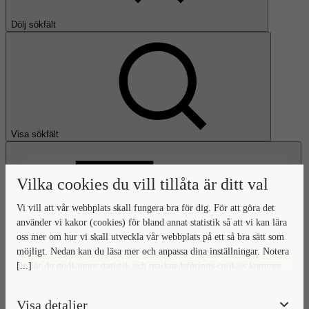
Dölj sökfält
Visa sökfält
Vilka cookies du vill tillåta är ditt val
Vi vill att vår webbplats skall fungera bra för dig. För att göra det
använder vi kakor (cookies) för bland annat statistik så att vi kan lära
oss mer om hur vi skall utveckla vår webbplats på ett så bra sätt som
Öppna huvudmeny
möjligt. Nedan kan du läsa mer och anpassa dina inställningar. Notera
[...]
att när du godkänner statistik och marknadsförings-cookies kommer
Gå till startsidan
viss data överföras utanför EU. Hur den informationen används av
berörda bolag vet vi inte exakt. Till exempel uppfyller inte USA:s
Visa detaljer