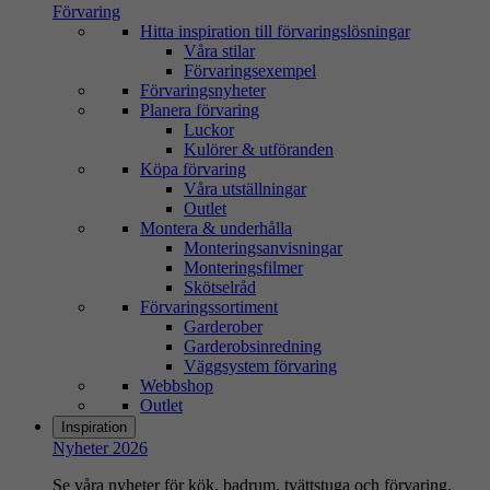
Förvaring
Hitta inspiration till förvaringslösningar
Våra stilar
Förvaringsexempel
Förvaringsnyheter
Planera förvaring
Luckor
Kulörer & utföranden
Köpa förvaring
Våra utställningar
Outlet
Montera & underhålla
Monteringsanvisningar
Monteringsfilmer
Skötselråd
Förvaringssortiment
Garderober
Garderobsinredning
Väggsystem förvaring
Webbshop
Outlet
Inspiration
Nyheter 2026
Se våra nyheter för kök, badrum, tvättstuga och förvaring.