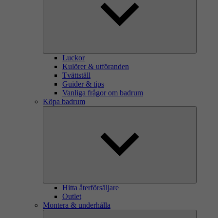
Luckor
Kulörer & utföranden
Tvättställ
Guider & tips
Vanliga frågor om badrum
Köpa badrum
Hitta återförsäljare
Outlet
Montera & underhålla