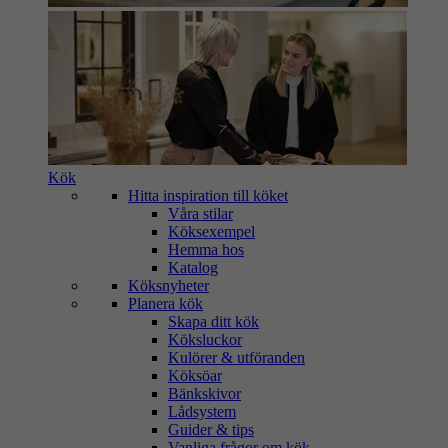
Kök
Hitta inspiration till köket
Våra stilar
Köksexempel
Hemma hos
Katalog
Köksnyheter
Planera kök
Skapa ditt kök
Köksluckor
Kulörer & utföranden
Köksöar
Bänkskivor
Lådsystem
Guider & tips
Vanliga frågor om kök