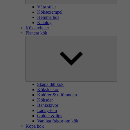
Våra stilar
Köksexempel
Hemma hos
Katalog
Köksnyheter
Planera kök
Skapa ditt kök
Köksluckor
Kulörer & utföranden
Köksöar
Bänkskivor
Lådsystem
Guider & tips
Vanliga frågor om kök
Köpa kök