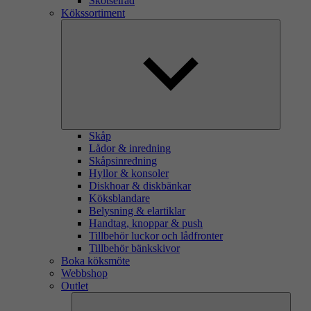
Skötselråd
Kökssortiment
Skåp
Lådor & inredning
Skåpsinredning
Hyllor & konsoler
Diskhoar & diskbänkar
Köksblandare
Belysning & elartiklar
Handtag, knoppar & push
Tillbehör luckor och lådfronter
Tillbehör bänkskivor
Boka köksmöte
Webbshop
Outlet