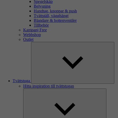
Spegelskåp
Belysning
Handtag, knoppar & push
Tvättställ, vägghängt
Blandare & bottenventiler
Tillbehör
Kampanj Free
Webbshop
Outlet
Tvättstuga
Hitta inspiration till tvättstugan