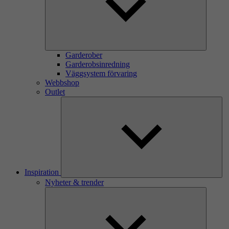
Garderober
Garderobsinredning
Väggsystem förvaring
Webbshop
Outlet
Inspiration
Nyheter & trender