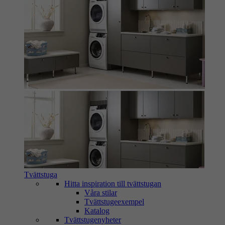
Tvättstuga
Hitta inspiration till tvättstugan
Våra stilar
Tvättstugeexempel
Katalog
Tvättstugenyheter