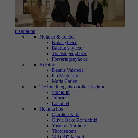
Inspiration
Nyheter & trender
Köksnyheter
Badrumsnyheter
Tvättstugenyheter
Förvaringsnyheter
Kreatörer
Dennis Valencia
Ida Magntorn
Maria Carlén
Tre inredningsduos tolkar Vedum
Studio In
Joforma
Lokal 54
Hemma hos
Qaroline Nähl
Olivia Beke Rothschild
Yasmine Ströberg
Thörnströms
Villa Björkalund