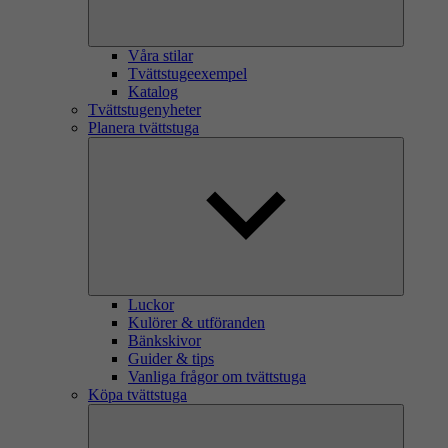
Våra stilar
Tvättstugeexempel
Katalog
Tvättstugenyheter
Planera tvättstuga
Luckor
Kulörer & utföranden
Bänkskivor
Guider & tips
Vanliga frågor om tvättstuga
Köpa tvättstuga