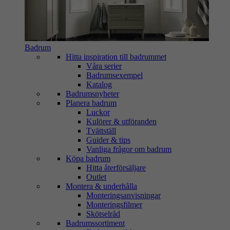
Badrum
Hitta inspiration till badrummet
Våra serier
Badrumsexempel
Katalog
Badrumsnyheter
Planera badrum
Luckor
Kulörer & utföranden
Tvättställ
Guider & tips
Vanliga frågor om badrum
Köpa badrum
Hitta återförsäljare
Outlet
Montera & underhålla
Monteringsanvisningar
Monteringsfilmer
Skötselråd
Badrumssortiment