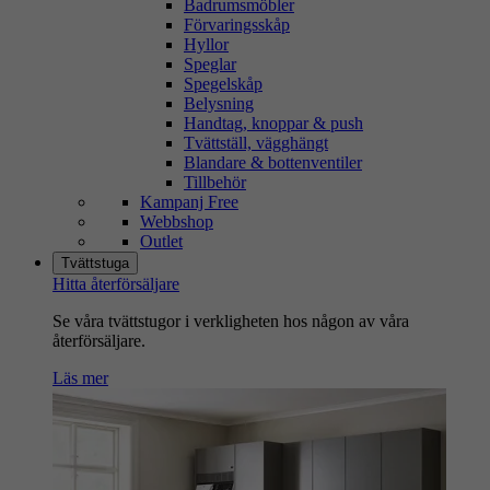
Badrumsmöbler
Förvaringsskåp
Hyllor
Speglar
Spegelskåp
Belysning
Handtag, knoppar & push
Tvättställ, vägghängt
Blandare & bottenventiler
Tillbehör
Kampanj Free
Webbshop
Outlet
Tvättstuga
Hitta återförsäljare
Se våra tvättstugor i verkligheten hos någon av våra
återförsäljare.
Läs mer