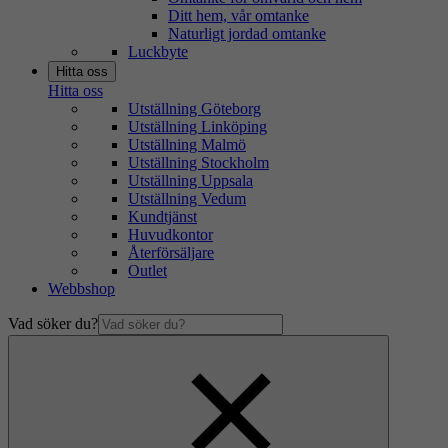
Ditt hem, vår omtanke
Naturligt jordad omtanke
Luckbyte
Hitta oss
Hitta oss
Utställning Göteborg
Utställning Linköping
Utställning Malmö
Utställning Stockholm
Utställning Uppsala
Utställning Vedum
Kundtjänst
Huvudkontor
Återförsäljare
Outlet
Webbshop
Vad söker du?