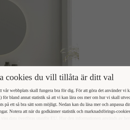
a cookies du vill tillåta är ditt val
att vår webbplats skall fungera bra för dig. För att göra det använder vi 
) för bland annat statistik så att vi kan lära oss mer om hur vi skall utve
s på ett så bra sätt som möjligt. Nedan kan du läsa mer och anpassa di
ingar. Notera att när du godkänner statistik och marknadsförings-cookie
viss data överföras utanför EU. Hur den informationen används av be
t vi inte exakt. Till exempel uppfyller inte USA:s lagstiftning alla de kr