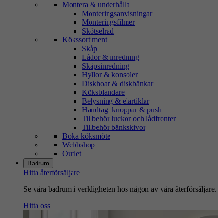
Montera & underhålla
Monteringsanvisningar
Monteringsfilmer
Skötselråd
Kökssortiment
Skåp
Lådor & inredning
Skåpsinredning
Hyllor & konsoler
Diskhoar & diskbänkar
Köksblandare
Belysning & elartiklar
Handtag, knoppar & push
Tillbehör luckor och lådfronter
Tillbehör bänkskivor
Boka köksmöte
Webbshop
Outlet
Badrum
Hitta återförsäljare
Se våra badrum i verkligheten hos någon av våra återförsäljare.
Hitta oss