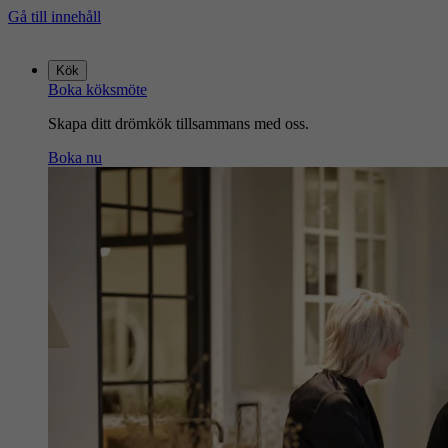
Gå till innehåll
Gå
till
Kök
startsidan
Boka köksmöte
Skapa ditt drömkök tillsammans med oss.
Boka nu