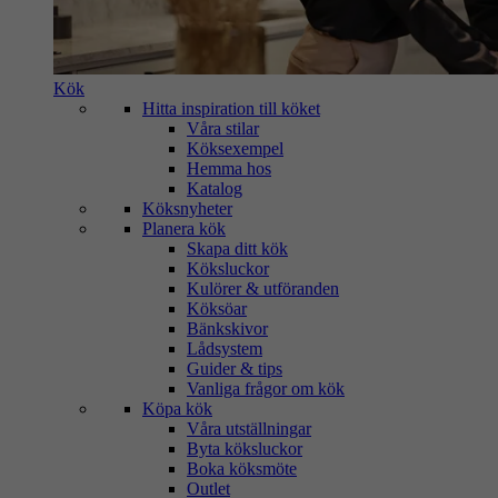
Kök
Hitta inspiration till köket
Våra stilar
Köksexempel
Hemma hos
Katalog
Köksnyheter
Planera kök
Skapa ditt kök
Köksluckor
Kulörer & utföranden
Köksöar
Bänkskivor
Lådsystem
Guider & tips
Vanliga frågor om kök
Köpa kök
Våra utställningar
Byta köksluckor
Boka köksmöte
Outlet