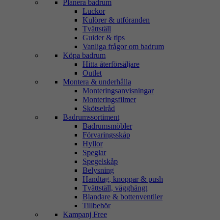
Planera badrum
Luckor
Kulörer & utföranden
Tvättställ
Guider & tips
Vanliga frågor om badrum
Köpa badrum
Hitta återförsäljare
Outlet
Montera & underhålla
Monteringsanvisningar
Monteringsfilmer
Skötselråd
Badrumssortiment
Badrumsmöbler
Förvaringsskåp
Hyllor
Speglar
Spegelskåp
Belysning
Handtag, knoppar & push
Tvättställ, vägghängt
Blandare & bottenventiler
Tillbehör
Kampanj Free