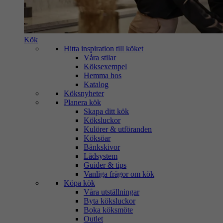
Kök
Hitta inspiration till köket
Våra stilar
Köksexempel
Hemma hos
Katalog
Köksnyheter
Planera kök
Skapa ditt kök
Köksluckor
Kulörer & utföranden
Köksöar
Bänkskivor
Lådsystem
Guider & tips
Vanliga frågor om kök
Köpa kök
Våra utställningar
Byta köksluckor
Boka köksmöte
Outlet