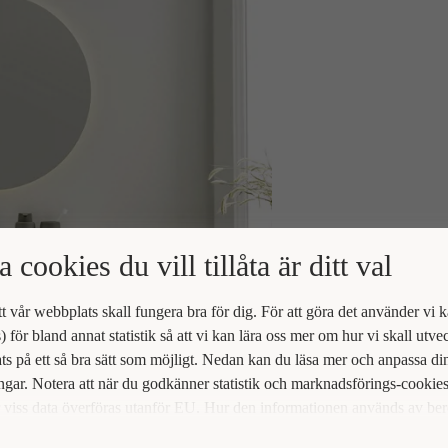
a cookies du vill tillåta är ditt val
att vår webbplats skall fungera bra för dig. För att göra det använder vi 
) för bland annat statistik så att vi kan lära oss mer om hur vi skall utve
s på ett så bra sätt som möjligt. Nedan kan du läsa mer och anpassa di
ingar. Notera att när du godkänner statistik och marknadsförings-cookie
viss data överföras utanför EU. Hur den informationen används av be
t vi inte exakt. Till exempel uppfyller inte USA:s lagstiftning alla de kr