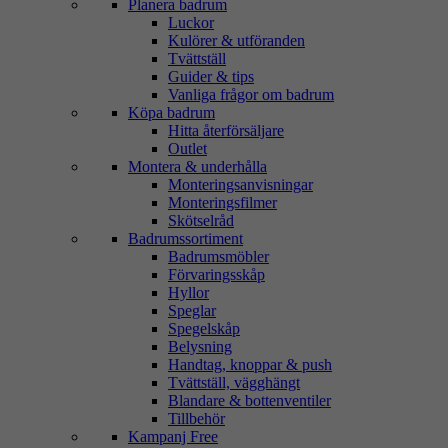
Planera badrum
Luckor
Kulörer & utföranden
Tvättställ
Guider & tips
Vanliga frågor om badrum
Köpa badrum
Hitta återförsäljare
Outlet
Montera & underhålla
Monteringsanvisningar
Monteringsfilmer
Skötselråd
Badrumssortiment
Badrumsmöbler
Förvaringsskåp
Hyllor
Speglar
Spegelskåp
Belysning
Handtag, knoppar & push
Tvättställ, vägghängt
Blandare & bottenventiler
Tillbehör
Kampanj Free