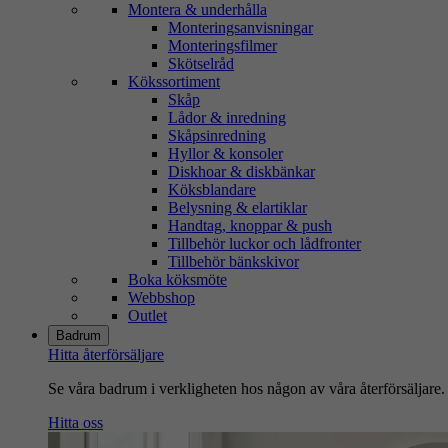
Montera & underhålla
Monteringsanvisningar
Monteringsfilmer
Skötselråd
Kökssortiment
Skåp
Lådor & inredning
Skåpsinredning
Hyllor & konsoler
Diskhoar & diskbänkar
Köksblandare
Belysning & elartiklar
Handtag, knoppar & push
Tillbehör luckor och lådfronter
Tillbehör bänkskivor
Boka köksmöte
Webbshop
Outlet
Badrum
Hitta återförsäljare
Se våra badrum i verkligheten hos någon av våra återförsäljare.
Hitta oss