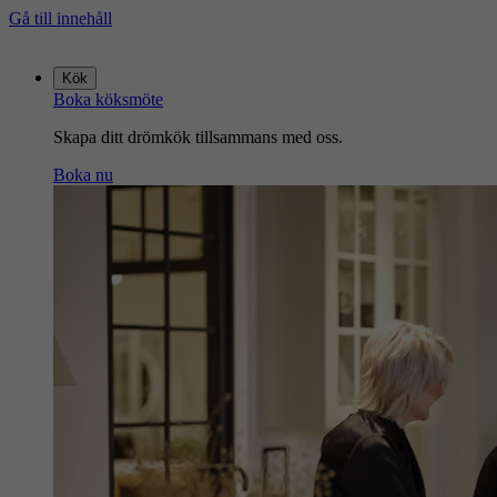
Gå till innehåll
Gå
till
Kök
startsidan
Boka köksmöte
Skapa ditt drömkök tillsammans med oss.
Boka nu