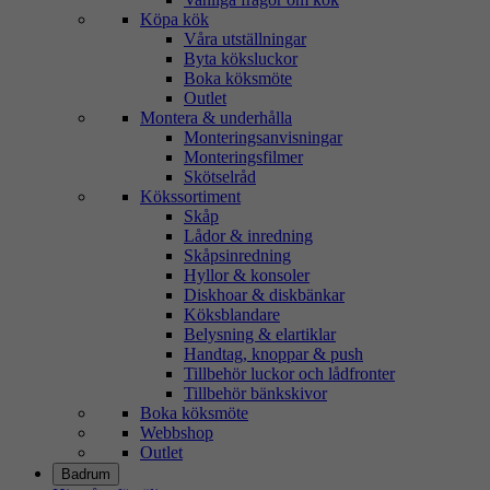
Köpa kök
Våra utställningar
Byta köksluckor
Boka köksmöte
Outlet
Montera & underhålla
Monteringsanvisningar
Monteringsfilmer
Skötselråd
Kökssortiment
Skåp
Lådor & inredning
Skåpsinredning
Hyllor & konsoler
Diskhoar & diskbänkar
Köksblandare
Belysning & elartiklar
Handtag, knoppar & push
Tillbehör luckor och lådfronter
Tillbehör bänkskivor
Boka köksmöte
Webbshop
Outlet
Badrum