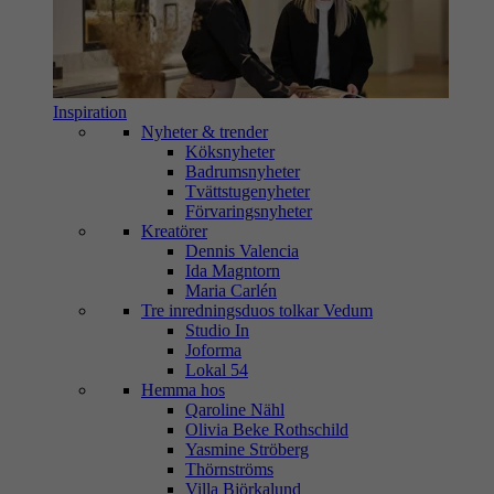
Inspiration
Nyheter & trender
Köksnyheter
Badrumsnyheter
Tvättstugenyheter
Förvaringsnyheter
Kreatörer
Dennis Valencia
Ida Magntorn
Maria Carlén
Tre inredningsduos tolkar Vedum
Studio In
Joforma
Lokal 54
Hemma hos
Qaroline Nähl
Olivia Beke Rothschild
Yasmine Ströberg
Thörnströms
Villa Björkalund