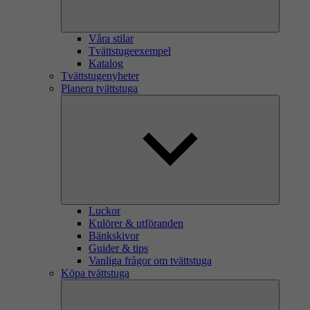
Våra stilar
Tvättstugeexempel
Katalog
Tvättstugenyheter
Planera tvättstuga
Luckor
Kulörer & utföranden
Bänkskivor
Guider & tips
Vanliga frågor om tvättstuga
Köpa tvättstuga