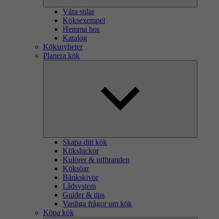
Våra stilar
Köksexempel
Hemma hos
Katalog
Köksnyheter
Planera kök
Skapa ditt kök
Köksluckor
Kulörer & utföranden
Köksöar
Bänkskivor
Lådsystem
Guider & tips
Vanliga frågor om kök
Köpa kök