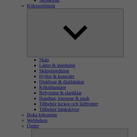
Skötselråd
Kökssortiment
Skåp
Lådor & inredning
Skåpsinredning
Hyllor & konsoler
Diskhoar & diskbänkar
Köksblandare
Belysning & elartiklar
Handtag, knoppar & push
Tillbehör luckor och lådfronter
Tillbehör bänkskivor
Boka köksmöte
Webbshop
Outlet