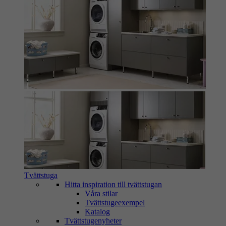
Tvättstuga
Hitta inspiration till tvättstugan
Våra stilar
Tvättstugeexempel
Katalog
Tvättstugenyheter