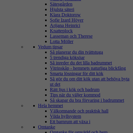
Sätesgården
Hjulsta säteri
Klara Doktorow
Sofie Izard Höyer
Arijana Heinrici
Knatteplock
Lasseman och Therese
Lotta Möller
Vedum tipsar
Så planerar du din tvättstuga
5 trendiga köksöar
Så inreder du det lilla badrummet
Vitrinskåp - hemmets naturliga blickfång
Smarta lösningar för ditt kök
Så gör du om ditt kök utan att behöva byta
ut det
Rätt ljus i kök och badrum
Tips när du väljer kommod
Så skapar du bra förvaring i badrummet
Hela hemmet
Välkomnande och praktisk hall
Vilda hyllsystem
Ett barnrum att växa i
Omtanke
Omtanke för omvärld och hem