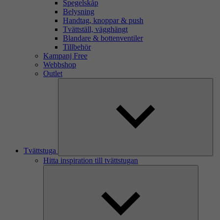
Spegelskåp
Belysning
Handtag, knoppar & push
Tvättställ, vägghängt
Blandare & bottenventiler
Tillbehör
Kampanj Free
Webbshop
Outlet
Tvättstuga
Hitta inspiration till tvättstugan