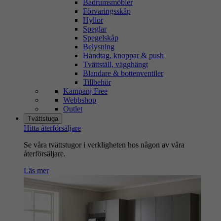
Badrumsmöbler
Förvaringsskåp
Hyllor
Speglar
Spegelskåp
Belysning
Handtag, knoppar & push
Tvättställ, vägghängt
Blandare & bottenventiler
Tillbehör
Kampanj Free
Webbshop
Outlet
Tvättstuga
Hitta återförsäljare
Se våra tvättstugor i verkligheten hos någon av våra
återförsäljare.
Läs mer