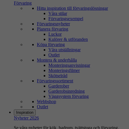
Förvaring
Hitta inspiration till förvaringslösningar
Våra stilar
Förvaringsexempel
Förvaringsnyheter
Planera förvaring
Luckor
Kulörer & utföranden
Köpa förvaring
Våra utställningar
Outlet
Montera & underhålla
Monteringsanvisningar
Monteringsfilmer
Skötselråd
Förvaringssortiment
Garderober
Garderobsinredning
Väggsystem förvaring
Webbshop
Outlet
Inspiration
Nyheter 2026
Se våra nyheter för kök, badrum, tvättstuga och förvaring.