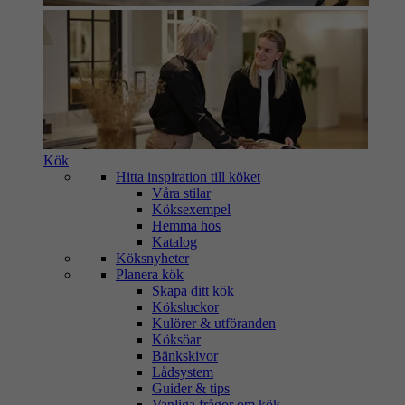
Kök
Hitta inspiration till köket
Våra stilar
Köksexempel
Hemma hos
Katalog
Köksnyheter
Planera kök
Skapa ditt kök
Köksluckor
Kulörer & utföranden
Köksöar
Bänkskivor
Lådsystem
Guider & tips
Vanliga frågor om kök