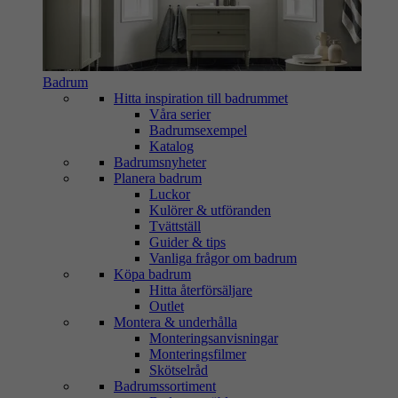
Badrum
Hitta inspiration till badrummet
Våra serier
Badrumsexempel
Katalog
Badrumsnyheter
Planera badrum
Luckor
Kulörer & utföranden
Tvättställ
Guider & tips
Vanliga frågor om badrum
Köpa badrum
Hitta återförsäljare
Outlet
Montera & underhålla
Monteringsanvisningar
Monteringsfilmer
Skötselråd
Badrumssortiment