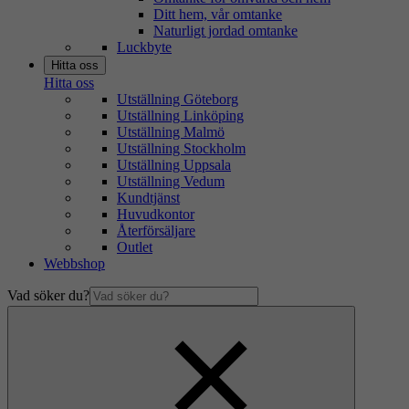
Ditt hem, vår omtanke
Naturligt jordad omtanke
Luckbyte
Hitta oss
Hitta oss
Utställning Göteborg
Utställning Linköping
Utställning Malmö
Utställning Stockholm
Utställning Uppsala
Utställning Vedum
Kundtjänst
Huvudkontor
Återförsäljare
Outlet
Webbshop
Vad söker du?