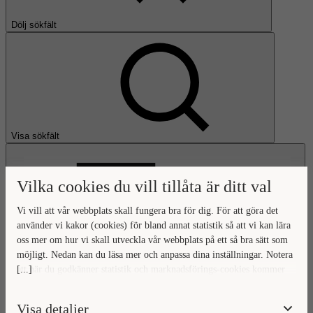
Dölj sökfält
Visa sökfält
Vilka cookies du vill tillåta är ditt val
Vi vill att vår webbplats skall fungera bra för dig. För att göra det
använder vi kakor (cookies) för bland annat statistik så att vi kan lära
oss mer om hur vi skall utveckla vår webbplats på ett så bra sätt som
Öppna huvudmeny
möjligt. Nedan kan du läsa mer och anpassa dina inställningar. Notera
[...]
att när du godkänner statistik och marknadsförings-cookies kommer
Gå till startsidan
viss data överföras utanför EU. Hur den informationen används av
berörda bolag vet vi inte exakt. Till exempel uppfyller inte USA:s
Visa detaljer