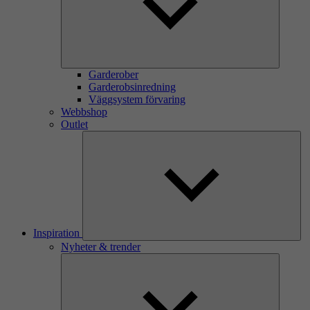
Garderober
Garderobsinredning
Väggsystem förvaring
Webbshop
Outlet
Inspiration
Nyheter & trender