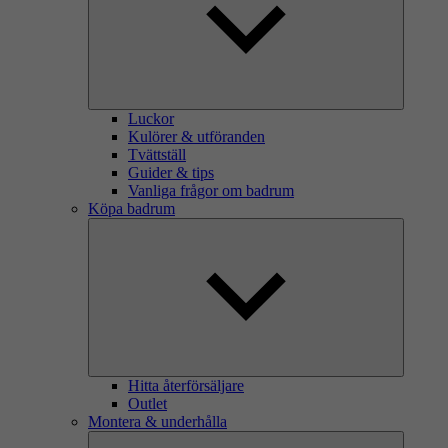
Luckor
Kulörer & utföranden
Tvättställ
Guider & tips
Vanliga frågor om badrum
Köpa badrum
Hitta återförsäljare
Outlet
Montera & underhålla