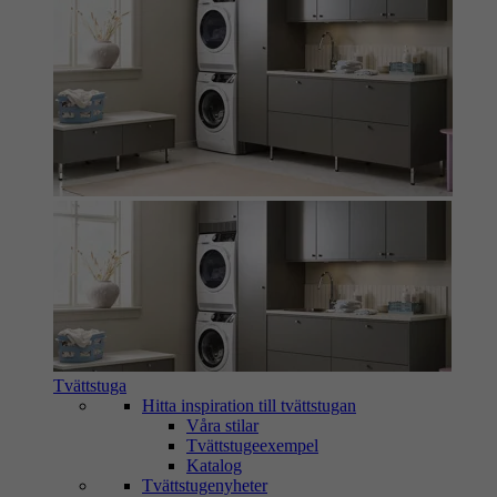
Tvättstuga
Hitta inspiration till tvättstugan
Våra stilar
Tvättstugeexempel
Katalog
Tvättstugenyheter