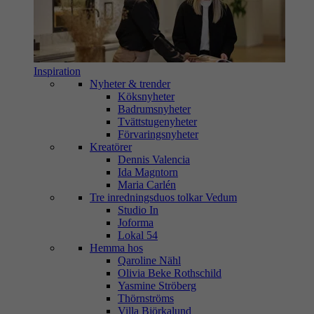
Inspiration
Nyheter & trender
Köksnyheter
Badrumsnyheter
Tvättstugenyheter
Förvaringsnyheter
Kreatörer
Dennis Valencia
Ida Magntorn
Maria Carlén
Tre inredningsduos tolkar Vedum
Studio In
Joforma
Lokal 54
Hemma hos
Qaroline Nähl
Olivia Beke Rothschild
Yasmine Ströberg
Thörnströms
Villa Björkalund