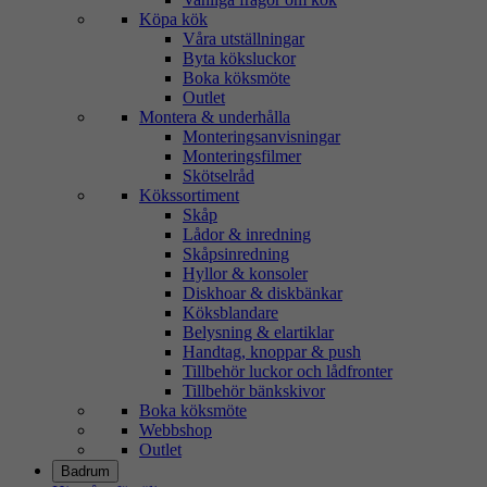
Köpa kök
Våra utställningar
Byta köksluckor
Boka köksmöte
Outlet
Montera & underhålla
Monteringsanvisningar
Monteringsfilmer
Skötselråd
Kökssortiment
Skåp
Lådor & inredning
Skåpsinredning
Hyllor & konsoler
Diskhoar & diskbänkar
Köksblandare
Belysning & elartiklar
Handtag, knoppar & push
Tillbehör luckor och lådfronter
Tillbehör bänkskivor
Boka köksmöte
Webbshop
Outlet
Badrum