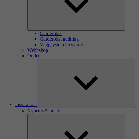
Garderober
Garderobsinredning
Väggsystem förvaring
Webbshop
Outlet
Inspiration
Nyheter & trender