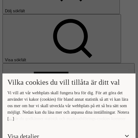
Dölj sökfält
Visa sökfält
Vilka cookies du vill tillåta är ditt val
Vi vill att vår webbplats skall fungera bra för dig. För att göra det
använder vi kakor (cookies) för bland annat statistik så att vi kan lära
oss mer om hur vi skall utveckla vår webbplats på ett så bra sätt som
Öppna huvudmeny
möjligt. Nedan kan du läsa mer och anpassa dina inställningar. Notera
[...]
att när du godkänner statistik och marknadsförings-cookies kommer
Gå till startsidan
viss data överföras utanför EU. Hur den informationen används av
berörda bolag vet vi inte exakt. Till exempel uppfyller inte USA:s
Visa detaljer