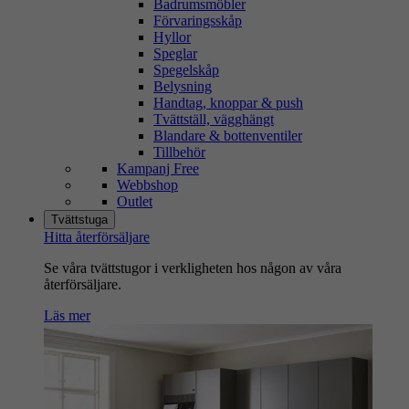
Badrumsmöbler
Förvaringsskåp
Hyllor
Speglar
Spegelskåp
Belysning
Handtag, knoppar & push
Tvättställ, vägghängt
Blandare & bottenventiler
Tillbehör
Kampanj Free
Webbshop
Outlet
Tvättstuga
Hitta återförsäljare
Se våra tvättstugor i verkligheten hos någon av våra
återförsäljare.
Läs mer