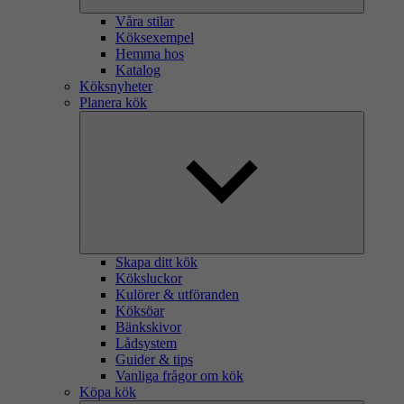
Våra stilar
Köksexempel
Hemma hos
Katalog
Köksnyheter
Planera kök
Skapa ditt kök
Köksluckor
Kulörer & utföranden
Köksöar
Bänkskivor
Lådsystem
Guider & tips
Vanliga frågor om kök
Köpa kök