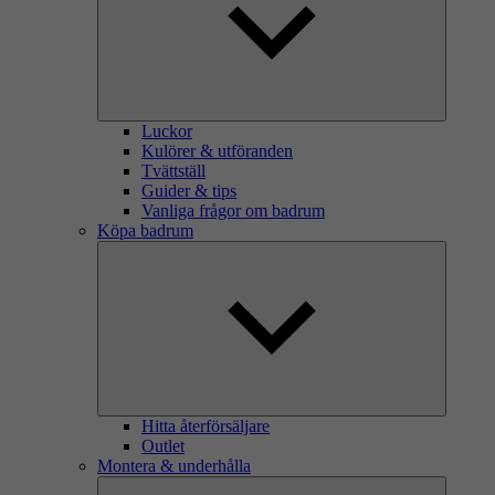
Luckor
Kulörer & utföranden
Tvättställ
Guider & tips
Vanliga frågor om badrum
Köpa badrum
Hitta återförsäljare
Outlet
Montera & underhålla