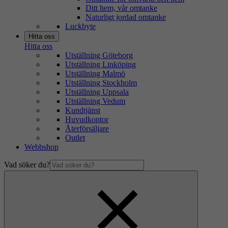
Ditt hem, vår omtanke
Naturligt jordad omtanke
Luckbyte
Hitta oss
Hitta oss
Utställning Göteborg
Utställning Linköping
Utställning Malmö
Utställning Stockholm
Utställning Uppsala
Utställning Vedum
Kundtjänst
Huvudkontor
Återförsäljare
Outlet
Webbshop
Vad söker du?