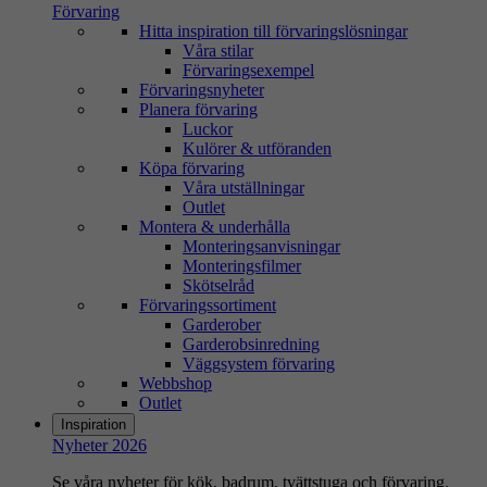
Förvaring
Hitta inspiration till förvaringslösningar
Våra stilar
Förvaringsexempel
Förvaringsnyheter
Planera förvaring
Luckor
Kulörer & utföranden
Köpa förvaring
Våra utställningar
Outlet
Montera & underhålla
Monteringsanvisningar
Monteringsfilmer
Skötselråd
Förvaringssortiment
Garderober
Garderobsinredning
Väggsystem förvaring
Webbshop
Outlet
Inspiration
Nyheter 2026
Se våra nyheter för kök, badrum, tvättstuga och förvaring.