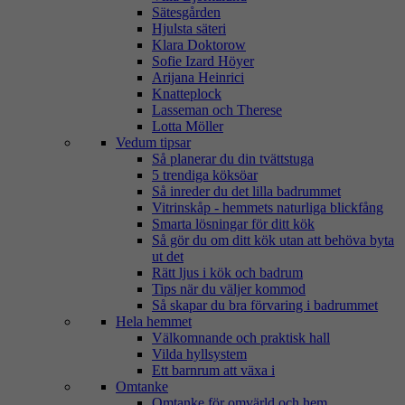
Sätesgården
Hjulsta säteri
Klara Doktorow
Sofie Izard Höyer
Arijana Heinrici
Knatteplock
Lasseman och Therese
Lotta Möller
Vedum tipsar
Så planerar du din tvättstuga
5 trendiga köksöar
Så inreder du det lilla badrummet
Vitrinskåp - hemmets naturliga blickfång
Smarta lösningar för ditt kök
Så gör du om ditt kök utan att behöva byta
ut det
Rätt ljus i kök och badrum
Tips när du väljer kommod
Så skapar du bra förvaring i badrummet
Hela hemmet
Välkomnande och praktisk hall
Vilda hyllsystem
Ett barnrum att växa i
Omtanke
Omtanke för omvärld och hem