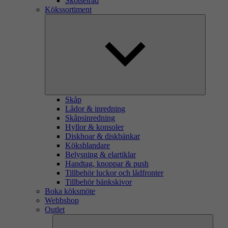
Skötselråd
Kökssortiment
Skåp
Lådor & inredning
Skåpsinredning
Hyllor & konsoler
Diskhoar & diskbänkar
Köksblandare
Belysning & elartiklar
Handtag, knoppar & push
Tillbehör luckor och lådfronter
Tillbehör bänkskivor
Boka köksmöte
Webbshop
Outlet