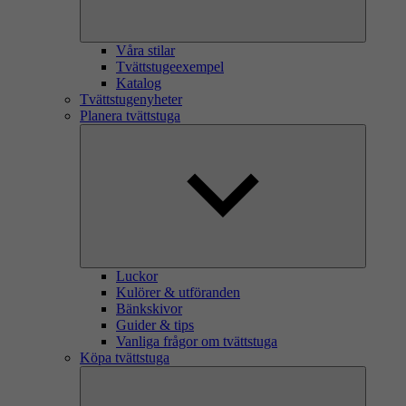
Våra stilar
Tvättstugeexempel
Katalog
Tvättstugenyheter
Planera tvättstuga
Luckor
Kulörer & utföranden
Bänkskivor
Guider & tips
Vanliga frågor om tvättstuga
Köpa tvättstuga