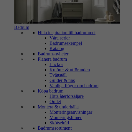
Badrum
Hitta inspiration till badrummet
Våra serier
Badrumsexempel
Katalog
Badrumsnyheter
Planera badrum
Luckor
Kulörer & utföranden
Tvättställ
Guider & tips
Vanliga frågor om badrum
Köpa badrum
Hitta återförsäljare
Outlet
Montera & underhålla
Monteringsanvisningar
Monteringsfilmer
Skötselråd
Badrumssortiment