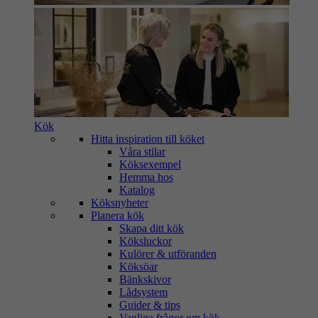
Kök
Hitta inspiration till köket
Våra stilar
Köksexempel
Hemma hos
Katalog
Köksnyheter
Planera kök
Skapa ditt kök
Köksluckor
Kulörer & utföranden
Köksöar
Bänkskivor
Lådsystem
Guider & tips
Vanliga frågor om kök