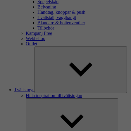
Spegelskåp
Belysning
Handtag, knoppar & push
Tvättställ, vägghängt
Blandare & bottenventiler
Tillbehör
Kampanj Free
Webbshop
Outlet
Tvättstuga
Hitta inspiration till tvättstugan