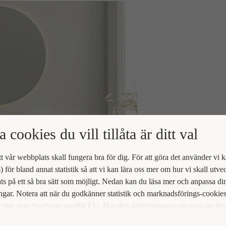
a cookies du vill tillåta är ditt val
att vår webbplats skall fungera bra för dig. För att göra det använder vi 
) för bland annat statistik så att vi kan lära oss mer om hur vi skall utve
s på ett så bra sätt som möjligt. Nedan kan du läsa mer och anpassa di
ingar. Notera att när du godkänner statistik och marknadsförings-cookie
viss data överföras utanför EU. Hur den informationen används av be
t vi inte exakt. Till exempel uppfyller inte USA:s lagstiftning alla de kr