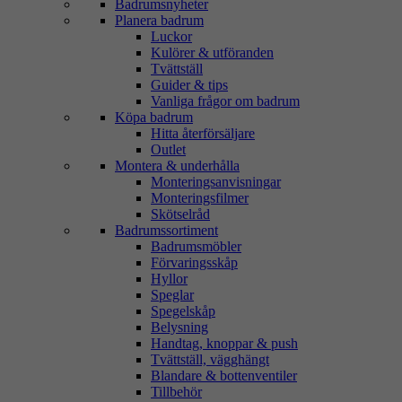
Badrumsnyheter
Planera badrum
Luckor
Kulörer & utföranden
Tvättställ
Guider & tips
Vanliga frågor om badrum
Köpa badrum
Hitta återförsäljare
Outlet
Montera & underhålla
Monteringsanvisningar
Monteringsfilmer
Skötselråd
Badrumssortiment
Badrumsmöbler
Förvaringsskåp
Hyllor
Speglar
Spegelskåp
Belysning
Handtag, knoppar & push
Tvättställ, vägghängt
Blandare & bottenventiler
Tillbehör