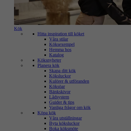
Kök
Hitta inspiration till köket
Våra stilar
Köksexempel
Hemma hos
Katalog
Köksnyheter
Planera kök
Skapa ditt kök
Köksluckor
Kulörer & utföranden
Köksöar
Bänkskivor
Lådsystem
Guider & tips
Vanliga frågor om kök
Köpa kök
Våra utställningar
Byta köksluckor
Boka köksmöte