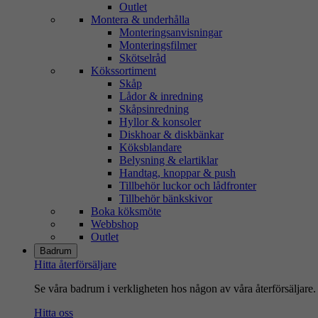
Outlet
Montera & underhålla
Monteringsanvisningar
Monteringsfilmer
Skötselråd
Kökssortiment
Skåp
Lådor & inredning
Skåpsinredning
Hyllor & konsoler
Diskhoar & diskbänkar
Köksblandare
Belysning & elartiklar
Handtag, knoppar & push
Tillbehör luckor och lådfronter
Tillbehör bänkskivor
Boka köksmöte
Webbshop
Outlet
Badrum
Hitta återförsäljare
Se våra badrum i verkligheten hos någon av våra återförsäljare.
Hitta oss