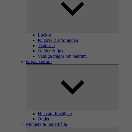
Luckor
Kulörer & utföranden
Tvättställ
Guider & tips
Vanliga frågor om badrum
Köpa badrum
Hitta återförsäljare
Outlet
Montera & underhålla