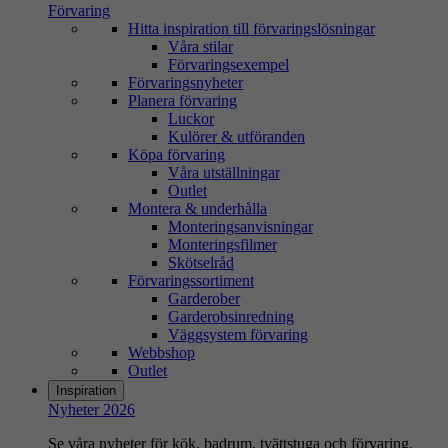
Förvaring
Hitta inspiration till förvaringslösningar
Våra stilar
Förvaringsexempel
Förvaringsnyheter
Planera förvaring
Luckor
Kulörer & utföranden
Köpa förvaring
Våra utställningar
Outlet
Montera & underhålla
Monteringsanvisningar
Monteringsfilmer
Skötselråd
Förvaringssortiment
Garderober
Garderobsinredning
Väggsystem förvaring
Webbshop
Outlet
Inspiration
Nyheter 2026
Se våra nyheter för kök, badrum, tvättstuga och förvaring.