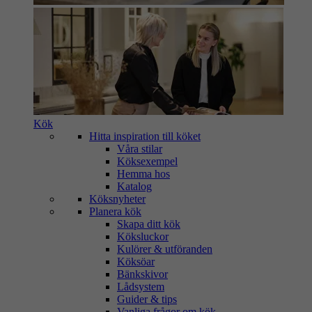
Kök
Hitta inspiration till köket
Våra stilar
Köksexempel
Hemma hos
Katalog
Köksnyheter
Planera kök
Skapa ditt kök
Köksluckor
Kulörer & utföranden
Köksöar
Bänkskivor
Lådsystem
Guider & tips
Vanliga frågor om kök