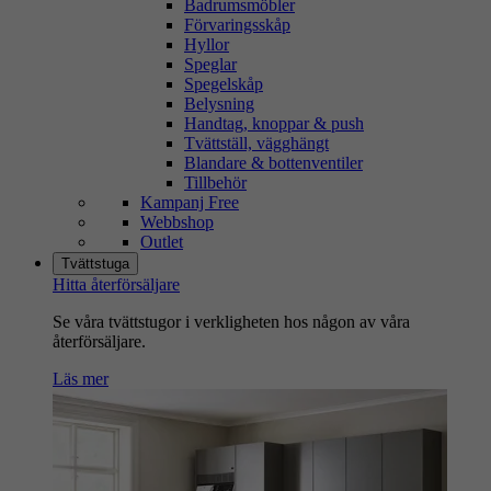
Badrumsmöbler
Förvaringsskåp
Hyllor
Speglar
Spegelskåp
Belysning
Handtag, knoppar & push
Tvättställ, vägghängt
Blandare & bottenventiler
Tillbehör
Kampanj Free
Webbshop
Outlet
Tvättstuga
Hitta återförsäljare
Se våra tvättstugor i verkligheten hos någon av våra
återförsäljare.
Läs mer