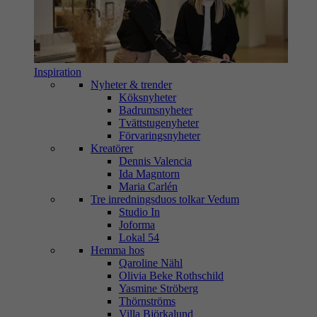
Inspiration
Nyheter & trender
Köksnyheter
Badrumsnyheter
Tvättstugenyheter
Förvaringsnyheter
Kreatörer
Dennis Valencia
Ida Magntorn
Maria Carlén
Tre inredningsduos tolkar Vedum
Studio In
Joforma
Lokal 54
Hemma hos
Qaroline Nähl
Olivia Beke Rothschild
Yasmine Ströberg
Thörnströms
Villa Björkalund