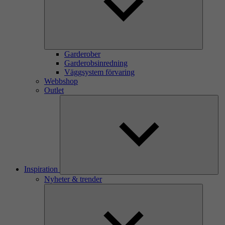
Garderober
Garderobsinredning
Väggsystem förvaring
Webbshop
Outlet
Inspiration
Nyheter & trender