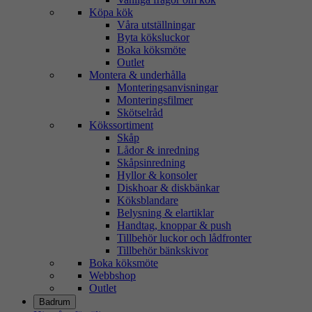
Köpa kök
Våra utställningar
Byta köksluckor
Boka köksmöte
Outlet
Montera & underhålla
Monteringsanvisningar
Monteringsfilmer
Skötselråd
Kökssortiment
Skåp
Lådor & inredning
Skåpsinredning
Hyllor & konsoler
Diskhoar & diskbänkar
Köksblandare
Belysning & elartiklar
Handtag, knoppar & push
Tillbehör luckor och lådfronter
Tillbehör bänkskivor
Boka köksmöte
Webbshop
Outlet
Badrum