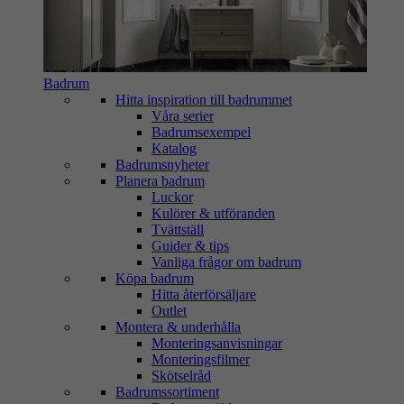
Badrum
Hitta inspiration till badrummet
Våra serier
Badrumsexempel
Katalog
Badrumsnyheter
Planera badrum
Luckor
Kulörer & utföranden
Tvättställ
Guider & tips
Vanliga frågor om badrum
Köpa badrum
Hitta återförsäljare
Outlet
Montera & underhålla
Monteringsanvisningar
Monteringsfilmer
Skötselråd
Badrumssortiment