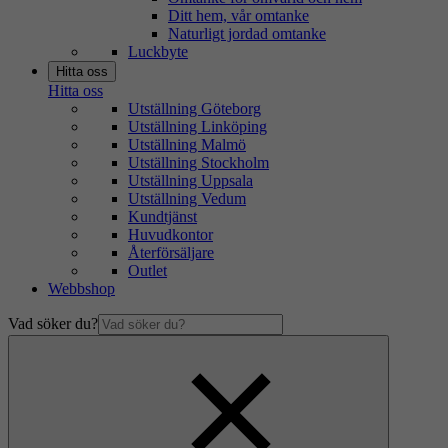
Ditt hem, vår omtanke
Naturligt jordad omtanke
Luckbyte
Hitta oss
Hitta oss
Utställning Göteborg
Utställning Linköping
Utställning Malmö
Utställning Stockholm
Utställning Uppsala
Utställning Vedum
Kundtjänst
Huvudkontor
Återförsäljare
Outlet
Webbshop
Vad söker du?