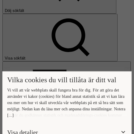
Dölj sökfält
Visa sökfält
Vilka cookies du vill tillåta är ditt val
Vi vill att vår webbplats skall fungera bra för dig. För att göra det
använder vi kakor (cookies) för bland annat statistik så att vi kan lära
oss mer om hur vi skall utveckla vår webbplats på ett så bra sätt som
Öppna huvudmeny
möjligt. Nedan kan du läsa mer och anpassa dina inställningar. Notera
[...]
att när du godkänner statistik och marknadsförings-cookies kommer
Gå till startsidan
viss data överföras utanför EU. Hur den informationen används av
berörda bolag vet vi inte exakt. Till exempel uppfyller inte USA:s
Visa detaljer