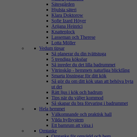
Sätesgården
Hjulsta säteri
Klara Doktorow
Sofie Izard Höyer
Arijana Heinrici
Knatteplock
Lasseman och Therese
Lotta Möller
Vedum tipsar
Så planerar du din tvättstuga
5 trendiga köksöar
Så inreder du det lilla badrummet
Vitrinskåp - hemmets naturliga blickfång
Smarta lösningar för ditt kök
Så gör du om ditt kök utan att behöva byta
ut det
Rätt ljus i kök och badrum
Tips när du väljer kommod
Så skapar du bra förvaring i badrummet
Hela hemmet
Välkomnande och praktisk hall
Vilda hyllsystem
Ett barnrum att växa i
Omtanke
Omtanke för omvärld och hem