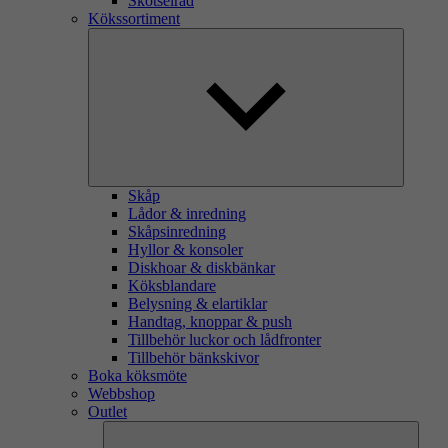
Skötselråd
Kökssortiment
Skåp
Lådor & inredning
Skåpsinredning
Hyllor & konsoler
Diskhoar & diskbänkar
Köksblandare
Belysning & elartiklar
Handtag, knoppar & push
Tillbehör luckor och lådfronter
Tillbehör bänkskivor
Boka köksmöte
Webbshop
Outlet