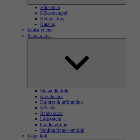
Våra stilar
Köksexempel
Hemma hos
Katalog
Köksnyheter
Planera kök
Skapa ditt kök
Köksluckor
Kulörer & utföranden
Köksöar
Bänkskivor
Lådsystem
Guider & tips
Vanliga frågor om kök
Köpa kök