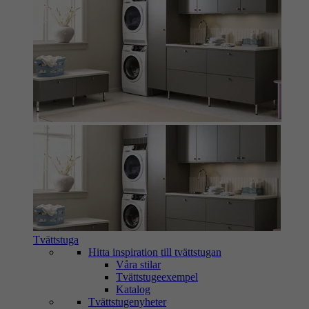
Tvättstuga
Hitta inspiration till tvättstugan
Våra stilar
Tvättstugeexempel
Katalog
Tvättstugenyheter