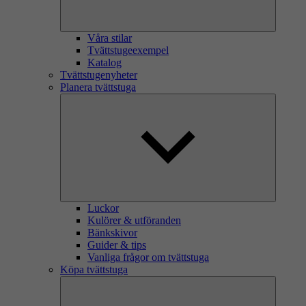
Våra stilar
Tvättstugeexempel
Katalog
Tvättstugenyheter
Planera tvättstuga
Luckor
Kulörer & utföranden
Bänkskivor
Guider & tips
Vanliga frågor om tvättstuga
Köpa tvättstuga