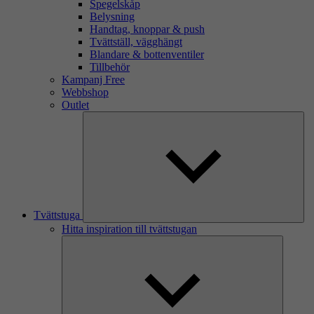
Spegelskåp
Belysning
Handtag, knoppar & push
Tvättställ, vägghängt
Blandare & bottenventiler
Tillbehör
Kampanj Free
Webbshop
Outlet
Tvättstuga
Hitta inspiration till tvättstugan