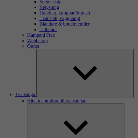
Spegelskåp
Belysning
Handtag, knoppar & push
Tvättställ, vägghängt
Blandare & bottenventiler
Tillbehör
Kampanj Free
Webbshop
Outlet
Tvättstuga
Hitta inspiration till tvättstugan