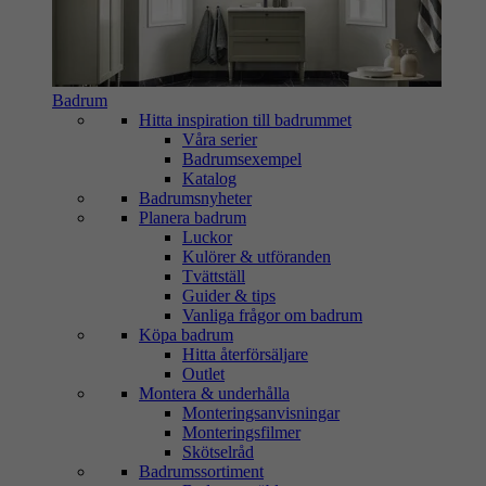
Badrum
Hitta inspiration till badrummet
Våra serier
Badrumsexempel
Katalog
Badrumsnyheter
Planera badrum
Luckor
Kulörer & utföranden
Tvättställ
Guider & tips
Vanliga frågor om badrum
Köpa badrum
Hitta återförsäljare
Outlet
Montera & underhålla
Monteringsanvisningar
Monteringsfilmer
Skötselråd
Badrumssortiment