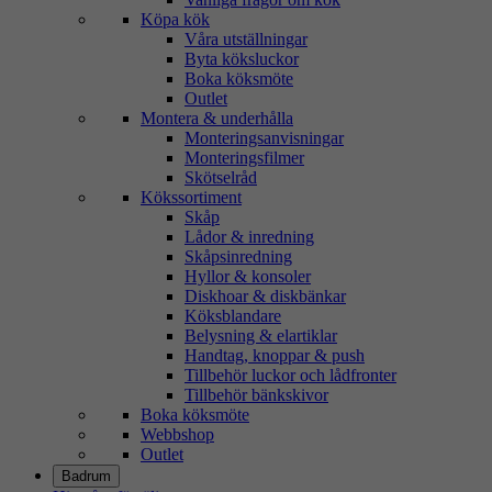
Köpa kök
Våra utställningar
Byta köksluckor
Boka köksmöte
Outlet
Montera & underhålla
Monteringsanvisningar
Monteringsfilmer
Skötselråd
Kökssortiment
Skåp
Lådor & inredning
Skåpsinredning
Hyllor & konsoler
Diskhoar & diskbänkar
Köksblandare
Belysning & elartiklar
Handtag, knoppar & push
Tillbehör luckor och lådfronter
Tillbehör bänkskivor
Boka köksmöte
Webbshop
Outlet
Badrum