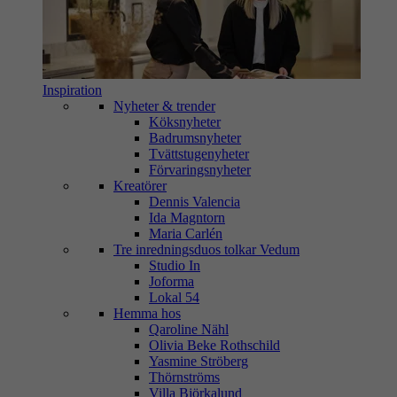
Inspiration
Nyheter & trender
Köksnyheter
Badrumsnyheter
Tvättstugenyheter
Förvaringsnyheter
Kreatörer
Dennis Valencia
Ida Magntorn
Maria Carlén
Tre inredningsduos tolkar Vedum
Studio In
Joforma
Lokal 54
Hemma hos
Qaroline Nähl
Olivia Beke Rothschild
Yasmine Ströberg
Thörnströms
Villa Björkalund