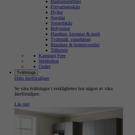
Badrumsmöbler
Förvaringsskåp
Hyllor
Speglar
Spegelskåp
Belysning
Handtag, knoppar & push
Tvättställ, vägghängt
Blandare & bottenventiler
Tillbehör
Kampanj Free
Webbshop
Outlet
Tvättstuga
Hitta återförsäljare
Se våra tvättstugor i verkligheten hos någon av våra
återförsäljare.
Läs mer