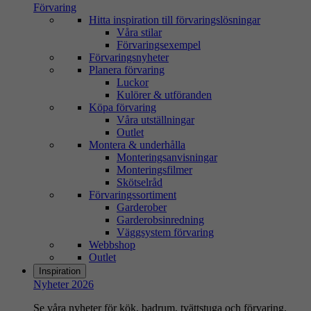
Förvaring
Hitta inspiration till förvaringslösningar
Våra stilar
Förvaringsexempel
Förvaringsnyheter
Planera förvaring
Luckor
Kulörer & utföranden
Köpa förvaring
Våra utställningar
Outlet
Montera & underhålla
Monteringsanvisningar
Monteringsfilmer
Skötselråd
Förvaringssortiment
Garderober
Garderobsinredning
Väggsystem förvaring
Webbshop
Outlet
Inspiration
Nyheter 2026
Se våra nyheter för kök, badrum, tvättstuga och förvaring.