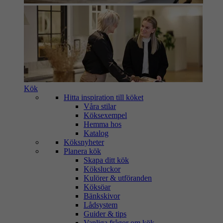
Kök
Hitta inspiration till köket
Våra stilar
Köksexempel
Hemma hos
Katalog
Köksnyheter
Planera kök
Skapa ditt kök
Köksluckor
Kulörer & utföranden
Köksöar
Bänkskivor
Lådsystem
Guider & tips
Vanliga frågor om kök