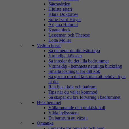
Sätesgården
Hjulsta säteri
Klara Doktorow
Sofie Izard Höyer
Arijana Heinrici
Knatteplock
Lasseman och Therese
Lotta Möller
Vedum tipsar
Så planerar du din tvättstuga
5 trendiga köksöar
Så inreder du det lilla badrummet
Vitrinskåp - hemmets naturliga blickfång
Smarta lösningar för ditt kök
Så gör du om ditt kök utan att behöva byta
ut det
Rätt ljus i kök och badrum
Tips när du väljer kommod
Så skapar du bra förvaring i badrummet
Hela hemmet
Välkomnande och praktisk hall
Vilda hyllsystem
Ett barnrum att växa i
Omtanke
Omtanke för omvärld och hem