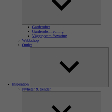
Garderober
Garderobsinredning
Väggsystem förvaring
Webbshop
Outlet
Inspiration
Nyheter & trender