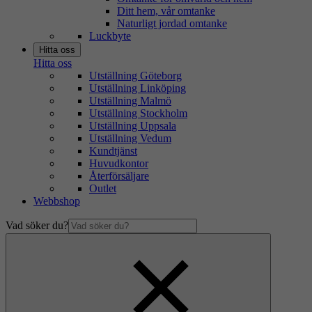
Ditt hem, vår omtanke
Naturligt jordad omtanke
Luckbyte
Hitta oss
Hitta oss
Utställning Göteborg
Utställning Linköping
Utställning Malmö
Utställning Stockholm
Utställning Uppsala
Utställning Vedum
Kundtjänst
Huvudkontor
Återförsäljare
Outlet
Webbshop
Vad söker du?