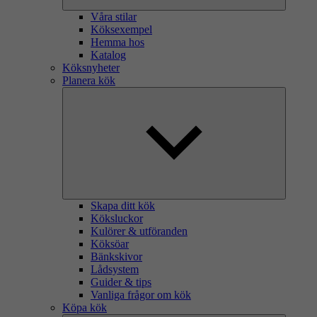
Våra stilar
Köksexempel
Hemma hos
Katalog
Köksnyheter
Planera kök
Skapa ditt kök
Köksluckor
Kulörer & utföranden
Köksöar
Bänkskivor
Lådsystem
Guider & tips
Vanliga frågor om kök
Köpa kök