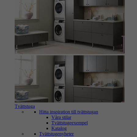
Tvättstuga
Hitta inspiration till tvättstugan
Våra stilar
Tvättstugeexempel
Katalog
Tvättstugenyheter