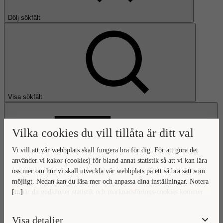
Dölj sökfält
Visa sökfält
Vilka cookies du vill tillåta är ditt val
Vi vill att vår webbplats skall fungera bra för dig. För att göra det
använder vi kakor (cookies) för bland annat statistik så att vi kan lära
oss mer om hur vi skall utveckla vår webbplats på ett så bra sätt som
Öppna huvudmeny
möjligt. Nedan kan du läsa mer och anpassa dina inställningar. Notera
[...]
att när du godkänner statistik och marknadsförings-cookies kommer
Gå till startsidan
viss data överföras utanför EU. Hur den informationen används av
berörda bolag vet vi inte exakt. Till exempel uppfyller inte USA:s
Visa detaljer