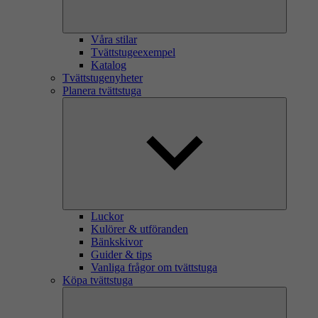
Våra stilar
Tvättstugeexempel
Katalog
Tvättstugenyheter
Planera tvättstuga
Luckor
Kulörer & utföranden
Bänkskivor
Guider & tips
Vanliga frågor om tvättstuga
Köpa tvättstuga