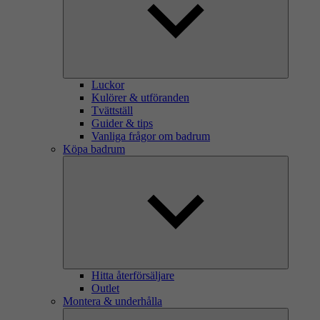
Luckor
Kulörer & utföranden
Tvättställ
Guider & tips
Vanliga frågor om badrum
Köpa badrum
Hitta återförsäljare
Outlet
Montera & underhålla