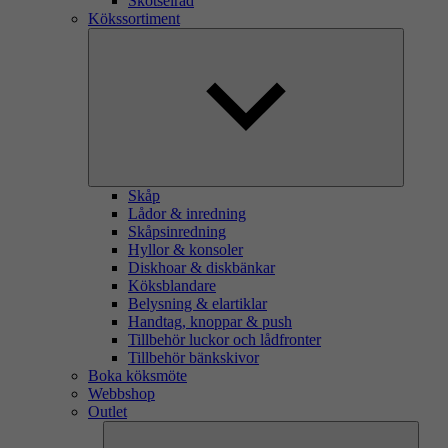
Skötselråd
Kökssortiment
Skåp
Lådor & inredning
Skåpsinredning
Hyllor & konsoler
Diskhoar & diskbänkar
Köksblandare
Belysning & elartiklar
Handtag, knoppar & push
Tillbehör luckor och lådfronter
Tillbehör bänkskivor
Boka köksmöte
Webbshop
Outlet