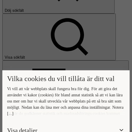
Dölj sökfält
Visa sökfält
Vilka cookies du vill tillåta är ditt val
Vi vill att vår webbplats skall fungera bra för dig. För att göra det
använder vi kakor (cookies) för bland annat statistik så att vi kan lära
oss mer om hur vi skall utveckla vår webbplats på ett så bra sätt som
Öppna huvudmeny
möjligt. Nedan kan du läsa mer och anpassa dina inställningar. Notera
[...]
att när du godkänner statistik och marknadsförings-cookies kommer
Gå till startsidan
viss data överföras utanför EU. Hur den informationen används av
berörda bolag vet vi inte exakt. Till exempel uppfyller inte USA:s
Visa detaljer