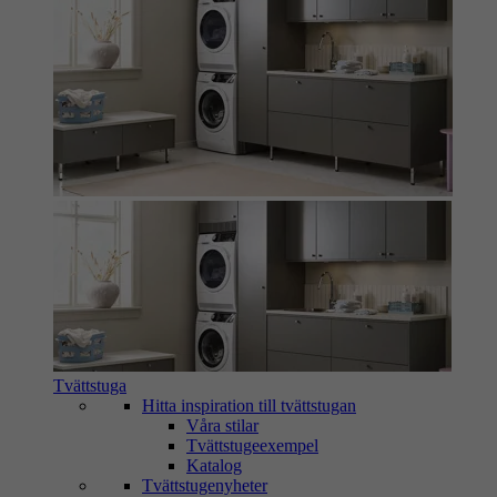
Tvättstuga
Hitta inspiration till tvättstugan
Våra stilar
Tvättstugeexempel
Katalog
Tvättstugenyheter