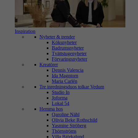
Inspiration
Nyheter & trender
Köksnyheter
Badrumsnyheter
Tvättstugenyheter
Förvaringsnyheter
Kreatörer
Dennis Valencia
Ida Magntorn
Maria Carlén
Tre inredningsduos tolkar Vedum
Studio In
Joforma
Lokal 54
Hemma hos
Qaroline Nähl
Olivia Beke Rothschild
Yasmine Ströberg
Thörnströms
Villa Björkalund