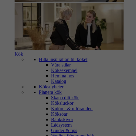
Kök
Hitta inspiration till köket
Våra stilar
Köksexempel
Hemma hos
Katalog
Köksnyheter
Planera kök
Skapa ditt kök
Köksluckor
Kulörer & utföranden
Köksöar
Bänkskivor
Lådsystem
Guider & tips
Vanliga frågor om kök