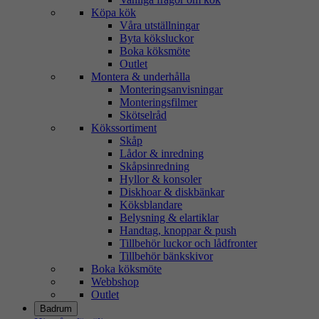
Köpa kök
Våra utställningar
Byta köksluckor
Boka köksmöte
Outlet
Montera & underhålla
Monteringsanvisningar
Monteringsfilmer
Skötselråd
Kökssortiment
Skåp
Lådor & inredning
Skåpsinredning
Hyllor & konsoler
Diskhoar & diskbänkar
Köksblandare
Belysning & elartiklar
Handtag, knoppar & push
Tillbehör luckor och lådfronter
Tillbehör bänkskivor
Boka köksmöte
Webbshop
Outlet
Badrum