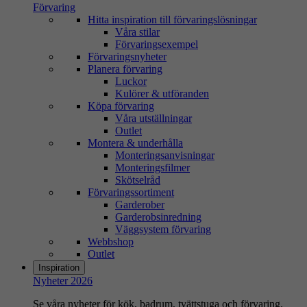
Förvaring
Hitta inspiration till förvaringslösningar
Våra stilar
Förvaringsexempel
Förvaringsnyheter
Planera förvaring
Luckor
Kulörer & utföranden
Köpa förvaring
Våra utställningar
Outlet
Montera & underhålla
Monteringsanvisningar
Monteringsfilmer
Skötselråd
Förvaringssortiment
Garderober
Garderobsinredning
Väggsystem förvaring
Webbshop
Outlet
Inspiration
Nyheter 2026
Se våra nyheter för kök, badrum, tvättstuga och förvaring.