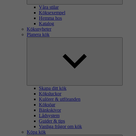
Våra stilar
Köksexempel
Hemma hos
Katalog
Köksnyheter
Planera kök
Skapa ditt kök
Köksluckor
Kulörer & utföranden
Köksöar
Bänkskivor
Lådsystem
Guider & tips
Vanliga frågor om kök
Köpa kök