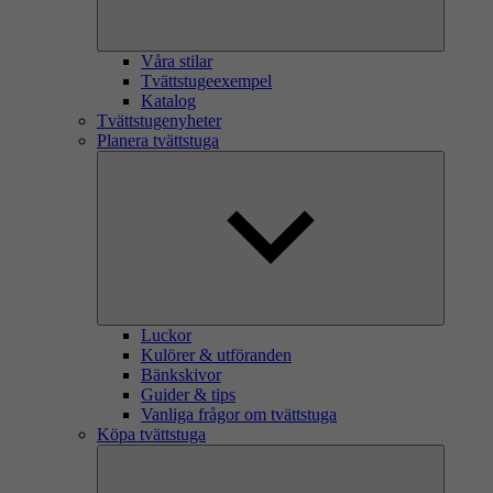
Våra stilar
Tvättstugeexempel
Katalog
Tvättstugenyheter
Planera tvättstuga
Luckor
Kulörer & utföranden
Bänkskivor
Guider & tips
Vanliga frågor om tvättstuga
Köpa tvättstuga