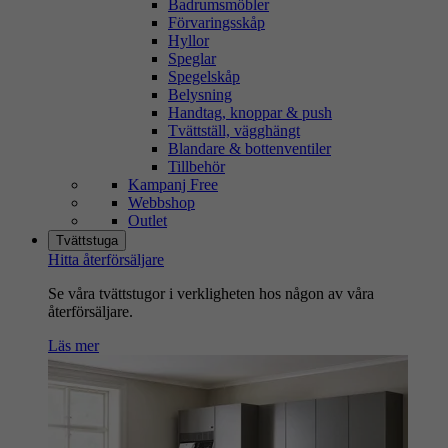
Badrumsmöbler
Förvaringsskåp
Hyllor
Speglar
Spegelskåp
Belysning
Handtag, knoppar & push
Tvättställ, vägghängt
Blandare & bottenventiler
Tillbehör
Kampanj Free
Webbshop
Outlet
Tvättstuga
Hitta återförsäljare
Se våra tvättstugor i verkligheten hos någon av våra
återförsäljare.
Läs mer