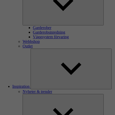
Garderober
Garderobsinredning
Väggsystem förvaring
Webbshop
Outlet
Inspiration
Nyheter & trender