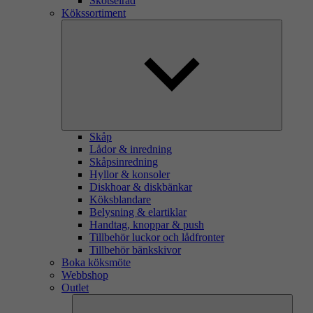
Skötselråd
Kökssortiment
Skåp
Lådor & inredning
Skåpsinredning
Hyllor & konsoler
Diskhoar & diskbänkar
Köksblandare
Belysning & elartiklar
Handtag, knoppar & push
Tillbehör luckor och lådfronter
Tillbehör bänkskivor
Boka köksmöte
Webbshop
Outlet