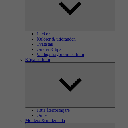
Luckor
Kulörer & utföranden
Tvättställ
Guider & tips
Vanliga frågor om badrum
Köpa badrum
Hitta återförsäljare
Outlet
Montera & underhålla