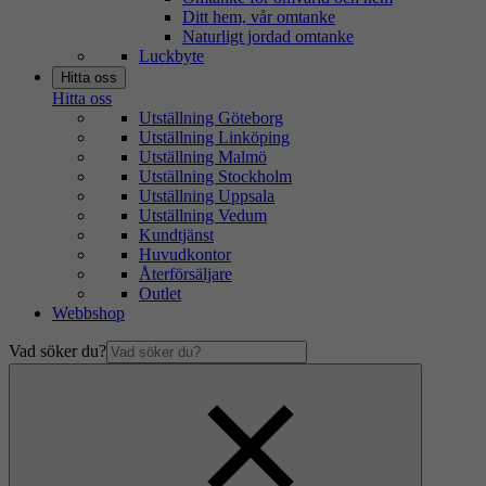
Ditt hem, vår omtanke
Naturligt jordad omtanke
Luckbyte
Hitta oss
Hitta oss
Utställning Göteborg
Utställning Linköping
Utställning Malmö
Utställning Stockholm
Utställning Uppsala
Utställning Vedum
Kundtjänst
Huvudkontor
Återförsäljare
Outlet
Webbshop
Vad söker du?