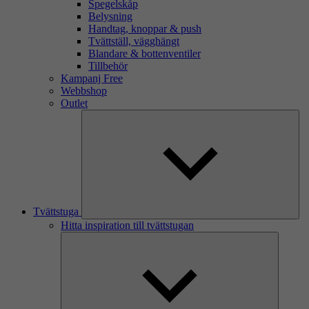
Spegelskåp
Belysning
Handtag, knoppar & push
Tvättställ, vägghängt
Blandare & bottenventiler
Tillbehör
Kampanj Free
Webbshop
Outlet
Tvättstuga
Hitta inspiration till tvättstugan