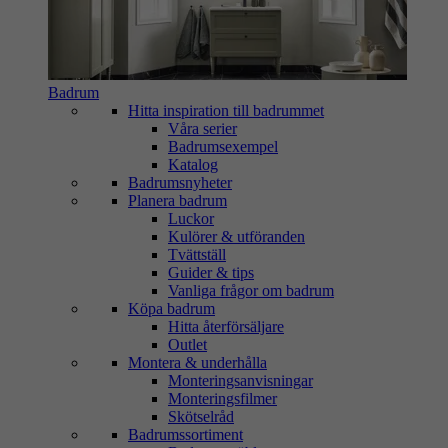
Badrum
Hitta inspiration till badrummet
Våra serier
Badrumsexempel
Katalog
Badrumsnyheter
Planera badrum
Luckor
Kulörer & utföranden
Tvättställ
Guider & tips
Vanliga frågor om badrum
Köpa badrum
Hitta återförsäljare
Outlet
Montera & underhålla
Monteringsanvisningar
Monteringsfilmer
Skötselråd
Badrumssortiment