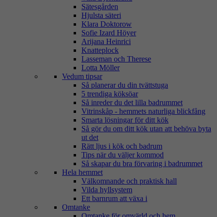
Sätesgården
Hjulsta säteri
Klara Doktorow
Sofie Izard Höyer
Arijana Heinrici
Knatteplock
Lasseman och Therese
Lotta Möller
Vedum tipsar
Så planerar du din tvättstuga
5 trendiga köksöar
Så inreder du det lilla badrummet
Vitrinskåp - hemmets naturliga blickfång
Smarta lösningar för ditt kök
Så gör du om ditt kök utan att behöva byta
ut det
Rätt ljus i kök och badrum
Tips när du väljer kommod
Så skapar du bra förvaring i badrummet
Hela hemmet
Välkomnande och praktisk hall
Vilda hyllsystem
Ett barnrum att växa i
Omtanke
Omtanke för omvärld och hem