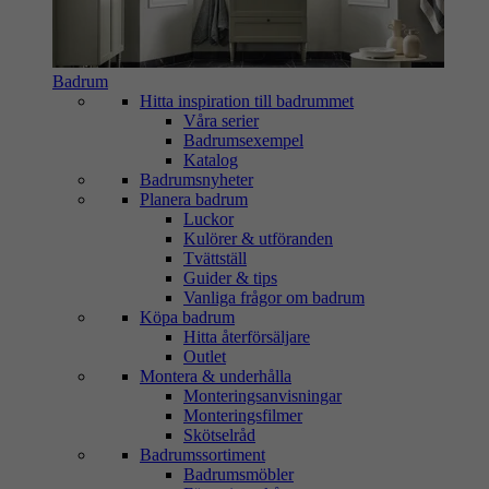
Badrum
Hitta inspiration till badrummet
Våra serier
Badrumsexempel
Katalog
Badrumsnyheter
Planera badrum
Luckor
Kulörer & utföranden
Tvättställ
Guider & tips
Vanliga frågor om badrum
Köpa badrum
Hitta återförsäljare
Outlet
Montera & underhålla
Monteringsanvisningar
Monteringsfilmer
Skötselråd
Badrumssortiment
Badrumsmöbler