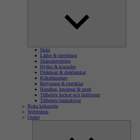
Skåp
Lådor & inredning
Skåpsinredning
Hyllor & konsoler
Diskhoar & diskbänkar
Köksblandare
Belysning & elartiklar
Handtag, knoppar & push
Tillbehör luckor och lådfronter
Tillbehör bänkskivor
Boka köksmöte
Webbshop
Outlet