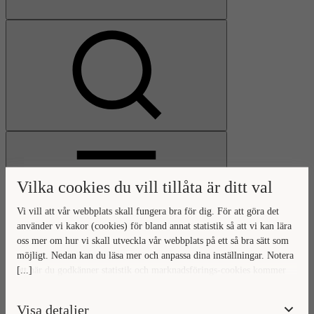
Visa
sökfält
Vilka cookies du vill tillåta är ditt val
Vi vill att vår webbplats skall fungera bra för dig. För att göra det
använder vi kakor (cookies) för bland annat statistik så att vi kan lära
oss mer om hur vi skall utveckla vår webbplats på ett så bra sätt som
Öppna
möjligt. Nedan kan du läsa mer och anpassa dina inställningar. Notera
huvudmeny
Gå
Stäng
[...]
att när du godkänner statistik och marknadsförings-cookies kommer
till
huvudmeny
viss data överföras utanför EU. Hur den informationen används av
startsidan
berörda bolag vet vi inte exakt. Till exempel uppfyller inte USA:s
Visa detaljer