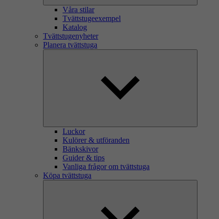
Våra stilar
Tvättstugeexempel
Katalog
Tvättstugenyheter
Planera tvättstuga
Luckor
Kulörer & utföranden
Bänkskivor
Guider & tips
Vanliga frågor om tvättstuga
Köpa tvättstuga