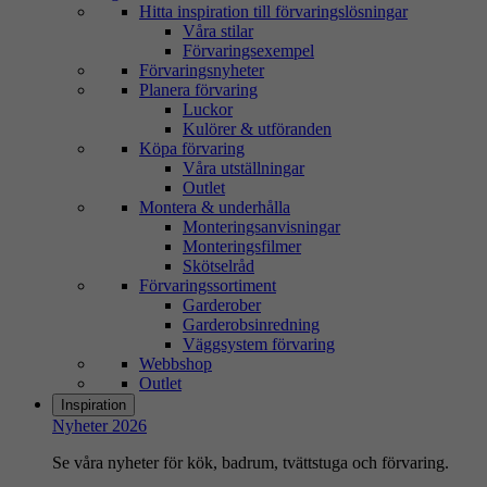
Hitta inspiration till förvaringslösningar
Våra stilar
Förvaringsexempel
Förvaringsnyheter
Planera förvaring
Luckor
Kulörer & utföranden
Köpa förvaring
Våra utställningar
Outlet
Montera & underhålla
Monteringsanvisningar
Monteringsfilmer
Skötselråd
Förvaringssortiment
Garderober
Garderobsinredning
Väggsystem förvaring
Webbshop
Outlet
Inspiration
Nyheter 2026
Se våra nyheter för kök, badrum, tvättstuga och förvaring.