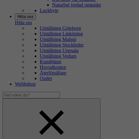
Naturligt jordad omtanke
Luckbyte
Hitta oss
Hitta oss
Utställning Göteborg
Utställning Linköping
Utställning Malmö
Utställning Stockholm
Utställning Uppsala
Utställning Vedum
Kundtjänst
Huvudkontor
Återförsäljare
Outlet
Webbshop
Vad
söker
Dölj
du?
sökfält