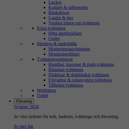
Luckor
Kulörer & utföranden
Bänkskivor
Guider & tips
Vanliga frågor om tvättstuga
Köpa tvättstuga
Hitta återförsäljare
Outlet
Montera & underhålla
Monteringsanvisningar
Monteringsfilmer
Tvättstugesortiment
Handtag, knoppar & push tvättstuga
Blandare tvättstuga
Diskhoar & diskbänkar tvättstuga
Förvaring & väggsystem tvättstuga
Tillbehör tvättstuga
Webbshop
Outlet
Förvaring
Nyheter 2026
Se våra nyheter för kök, badrum, tvättstuga och förvaring.
Se mer här