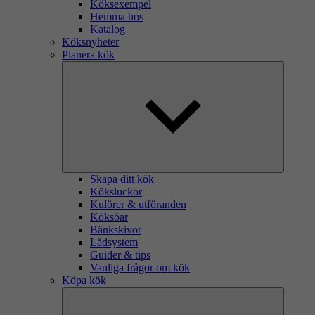
Köksexempel
Hemma hos
Katalog
Köksnyheter
Planera kök
Skapa ditt kök
Köksluckor
Kulörer & utföranden
Köksöar
Bänkskivor
Lådsystem
Guider & tips
Vanliga frågor om kök
Köpa kök