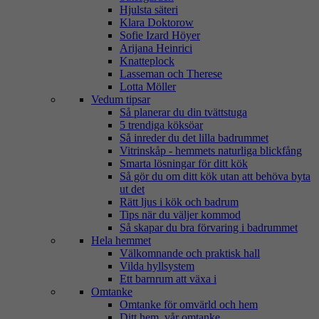
Hjulsta säteri
Klara Doktorow
Sofie Izard Höyer
Arijana Heinrici
Knatteplock
Lasseman och Therese
Lotta Möller
Vedum tipsar
Så planerar du din tvättstuga
5 trendiga köksöar
Så inreder du det lilla badrummet
Vitrinskåp - hemmets naturliga blickfång
Smarta lösningar för ditt kök
Så gör du om ditt kök utan att behöva byta
ut det
Rätt ljus i kök och badrum
Tips när du väljer kommod
Så skapar du bra förvaring i badrummet
Hela hemmet
Välkomnande och praktisk hall
Vilda hyllsystem
Ett barnrum att växa i
Omtanke
Omtanke för omvärld och hem
Ditt hem, vår omtanke