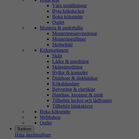
Våra utställningar
Byta köksluckor
Boka köksmöte
Outlet
Montera & underhålla
Monteringsanvisningar
Monteringsfilmer
Skötselråd
Kökssortiment
Skåp
Lådor & inredning
Skåpsinredning
Hyllor & konsoler
Diskhoar & diskbänkar
Köksblandare
Belysning & elartiklar
Handtag, knoppar & push
Tillbehör luckor och lådfronter
Tillbehör bänkskivor
Boka köksmöte
Webbshop
Outlet
Badrum
Hitta återförsäljare