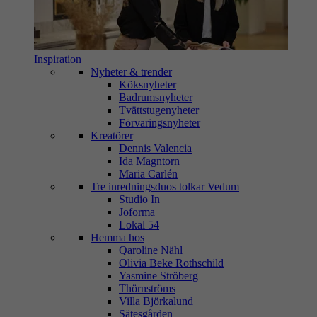
Inspiration
Nyheter & trender
Köksnyheter
Badrumsnyheter
Tvättstugenyheter
Förvaringsnyheter
Kreatörer
Dennis Valencia
Ida Magntorn
Maria Carlén
Tre inredningsduos tolkar Vedum
Studio In
Joforma
Lokal 54
Hemma hos
Qaroline Nähl
Olivia Beke Rothschild
Yasmine Ströberg
Thörnströms
Villa Björkalund
Sätesgården