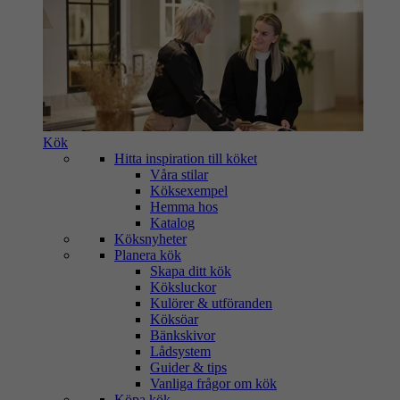
Kök
Hitta inspiration till köket
Våra stilar
Köksexempel
Hemma hos
Katalog
Köksnyheter
Planera kök
Skapa ditt kök
Köksluckor
Kulörer & utföranden
Köksöar
Bänkskivor
Lådsystem
Guider & tips
Vanliga frågor om kök
Köpa kök