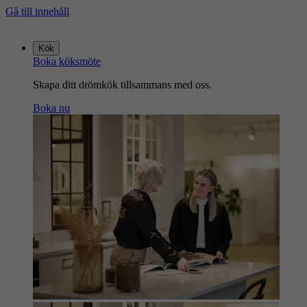
Gå till innehåll
Gå
till
Kök
startsidan
Boka köksmöte
Skapa ditt drömkök tillsammans med oss.
Boka nu