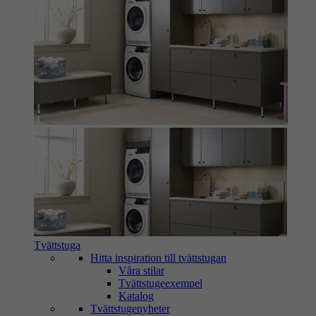
Tvättstuga
Hitta inspiration till tvättstugan
Våra stilar
Tvättstugeexempel
Katalog
Tvättstugenyheter