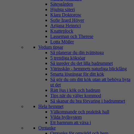
Sätesgården
Hjulsta säteri
Klara Doktorow
Sofie Izard Höyer
Arijana Heinrici
Knatteplock
Lasseman och Therese
Lotta Möller
Vedum tipsar
Så planerar du din tvättstuga
5 trendiga köksöar
Så inreder du det lilla badrummet
Vitrinskåp - hemmets naturliga blickfång
Smarta lösningar för ditt kök
Så gör du om ditt kök utan att behöva byta
ut det
Rätt ljus i kök och badrum
Tips när du väljer kommod
Så skapar du bra förvaring i badrummet
Hela hemmet
Välkomnande och praktisk hall
Vilda hyllsystem
Ett barnrum att växa i
Omtanke
Omtanke för omvärld och hem