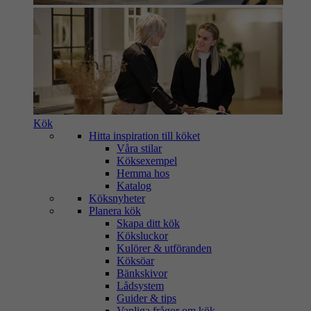
Kök
Hitta inspiration till köket
Våra stilar
Köksexempel
Hemma hos
Katalog
Köksnyheter
Planera kök
Skapa ditt kök
Köksluckor
Kulörer & utföranden
Köksöar
Bänkskivor
Lådsystem
Guider & tips
Vanliga frågor om kök