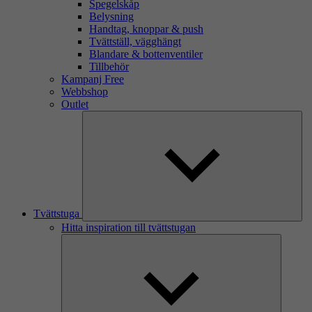
Spegelskåp
Belysning
Handtag, knoppar & push
Tvättställ, vägghängt
Blandare & bottenventiler
Tillbehör
Kampanj Free
Webbshop
Outlet
Tvättstuga
Hitta inspiration till tvättstugan