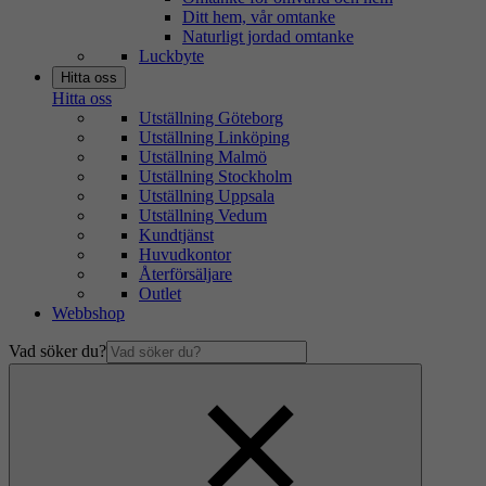
Ditt hem, vår omtanke
Naturligt jordad omtanke
Luckbyte
Hitta oss
Hitta oss
Utställning Göteborg
Utställning Linköping
Utställning Malmö
Utställning Stockholm
Utställning Uppsala
Utställning Vedum
Kundtjänst
Huvudkontor
Återförsäljare
Outlet
Webbshop
Vad söker du?