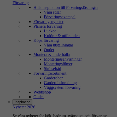
Förvaring
Hitta inspiration till förvaringslösningar
Våra stilar
Förvaringsexempel
Förvaringsnyheter
Planera förvaring
Luckor
Kulörer & utföranden
Köpa förvaring
Våra utställningar
Outlet
Montera & underhålla
Monteringsanvisningar
Monteringsfilmer
Skötselråd
Förvaringssortiment
Garderober
Garderobsinredning
Väggsystem förvaring
Webbshop
Outlet
Inspiration
Nyheter 2026
Se våra nyheter för kök, badrum, tvättstuga och förvaring.