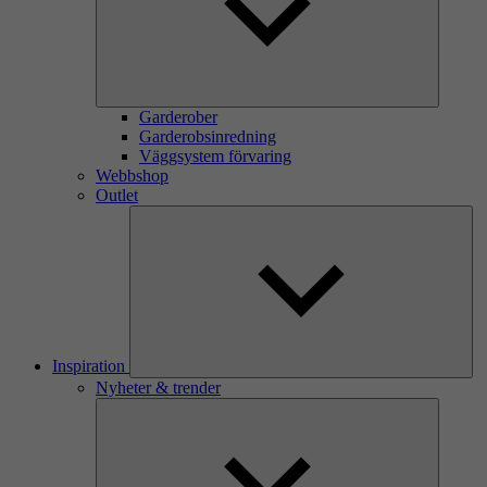
Garderober
Garderobsinredning
Väggsystem förvaring
Webbshop
Outlet
Inspiration
Nyheter & trender