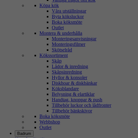
Köpa kök
Våra utställningar
Byta köksluckor
Boka köksmöte
Outlet
Montera & underhålla
Monteringsanvisningar
Monteringsfilmer
Skötselråd
Kökssortiment
Skåp
Lådor & inredning
Skåpsinredning
Hyllor & konsoler
Diskhoar & diskbänkar
Köksblandare
Belysning & elartiklar
Handtag, knoppar & push
Tillbehör luckor och lådfronter
Tillbehör bänkskivor
Boka köksmöte
Webbshop
Outlet
Badrum