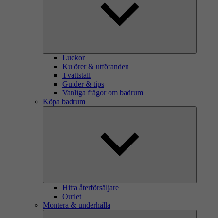
Luckor
Kulörer & utföranden
Tvättställ
Guider & tips
Vanliga frågor om badrum
Köpa badrum
Hitta återförsäljare
Outlet
Montera & underhålla