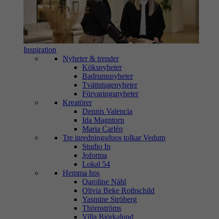
Inspiration
Nyheter & trender
Köksnyheter
Badrumsnyheter
Tvättstugenyheter
Förvaringsnyheter
Kreatörer
Dennis Valencia
Ida Magntorn
Maria Carlén
Tre inredningsduos tolkar Vedum
Studio In
Joforma
Lokal 54
Hemma hos
Qaroline Nähl
Olivia Beke Rothschild
Yasmine Ströberg
Thörnströms
Villa Björkalund