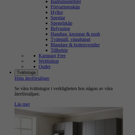
Badrumsmöbler
Förvaringsskåp
Hyllor
Speglar
Spegelskåp
Belysning
Handtag, knoppar & push
Tvättställ, vägghängt
Blandare & bottenventiler
Tillbehör
Kampanj Free
Webbshop
Outlet
Tvättstuga
Hitta återförsäljare
Se våra tvättstugor i verkligheten hos någon av våra
återförsäljare.
Läs mer