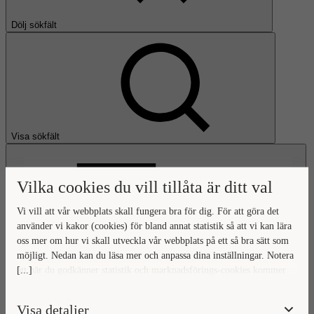
Dölj sökfält
Visa sökfält
Vilka cookies du vill tillåta är ditt val
Vi vill att vår webbplats skall fungera bra för dig. För att göra det
använder vi kakor (cookies) för bland annat statistik så att vi kan lära
oss mer om hur vi skall utveckla vår webbplats på ett så bra sätt som
Öppna huvudmeny
möjligt. Nedan kan du läsa mer och anpassa dina inställningar. Notera
[...]
att när du godkänner statistik och marknadsförings-cookies kommer
Gå till startsidan
viss data överföras utanför EU. Hur den informationen används av
berörda bolag vet vi inte exakt. Till exempel uppfyller inte USA:s
Visa detaljer