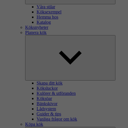
Våra stilar
Köksexempel
Hemma hos
Katalog
Köksnyheter
Planera kök
Skapa ditt kök
Köksluckor
Kulörer & utföranden
Köksöar
Bänkskivor
Lådsystem
Guider & tips
Vanliga frågor om kök
Köpa kök