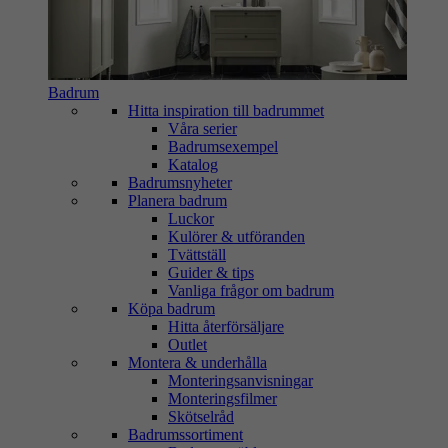
Badrum
Hitta inspiration till badrummet
Våra serier
Badrumsexempel
Katalog
Badrumsnyheter
Planera badrum
Luckor
Kulörer & utföranden
Tvättställ
Guider & tips
Vanliga frågor om badrum
Köpa badrum
Hitta återförsäljare
Outlet
Montera & underhålla
Monteringsanvisningar
Monteringsfilmer
Skötselråd
Badrumssortiment