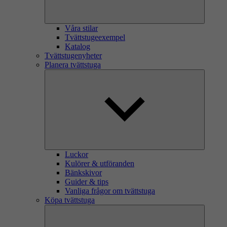
Våra stilar
Tvättstugeexempel
Katalog
Tvättstugenyheter
Planera tvättstuga
Luckor
Kulörer & utföranden
Bänkskivor
Guider & tips
Vanliga frågor om tvättstuga
Köpa tvättstuga