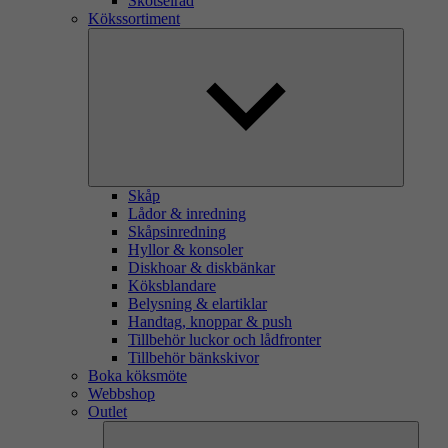
Skötselråd
Kökssortiment
Skåp
Lådor & inredning
Skåpsinredning
Hyllor & konsoler
Diskhoar & diskbänkar
Köksblandare
Belysning & elartiklar
Handtag, knoppar & push
Tillbehör luckor och lådfronter
Tillbehör bänkskivor
Boka köksmöte
Webbshop
Outlet