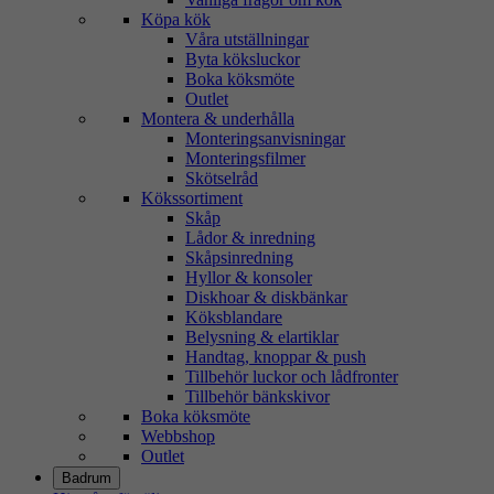
Köpa kök
Våra utställningar
Byta köksluckor
Boka köksmöte
Outlet
Montera & underhålla
Monteringsanvisningar
Monteringsfilmer
Skötselråd
Kökssortiment
Skåp
Lådor & inredning
Skåpsinredning
Hyllor & konsoler
Diskhoar & diskbänkar
Köksblandare
Belysning & elartiklar
Handtag, knoppar & push
Tillbehör luckor och lådfronter
Tillbehör bänkskivor
Boka köksmöte
Webbshop
Outlet
Badrum