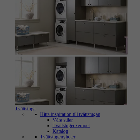
Tvättstuga
Hitta inspiration till tvättstugan
Våra stilar
Tvättstugeexempel
Katalog
Tvättstugenyheter