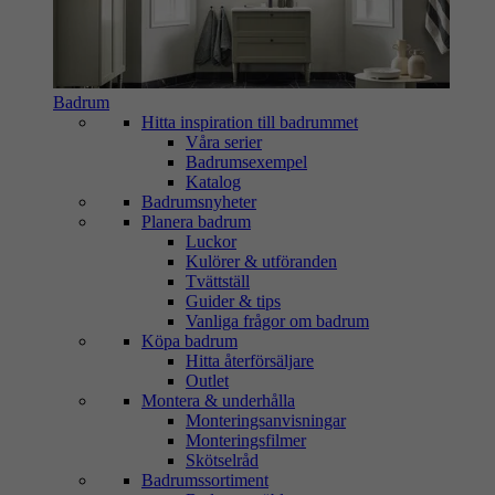
Badrum
Hitta inspiration till badrummet
Våra serier
Badrumsexempel
Katalog
Badrumsnyheter
Planera badrum
Luckor
Kulörer & utföranden
Tvättställ
Guider & tips
Vanliga frågor om badrum
Köpa badrum
Hitta återförsäljare
Outlet
Montera & underhålla
Monteringsanvisningar
Monteringsfilmer
Skötselråd
Badrumssortiment