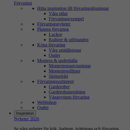
Förvaring
Hitta inspiration till förvaringslösningar
Våra stilar
Förvaringsexempel
Förvaringsnyheter
Planera förvaring
Luckor
Kulörer & utföranden
Köpa förvaring
Våra utställningar
Outlet
Montera & underhålla
Monteringsanvisningar
Monteringsfilmer
Skötselråd
Förvaringssortiment
Garderober
Garderobsinredning
Väggsystem förvaring
Webbshop
Outlet
Inspiration
Nyheter 2026
Se våra nyheter för kök, badrum, tvättstuga och förvaring.