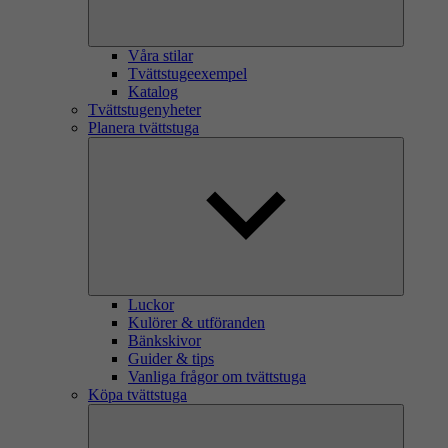
Våra stilar
Tvättstugeexempel
Katalog
Tvättstugenyheter
Planera tvättstuga
Luckor
Kulörer & utföranden
Bänkskivor
Guider & tips
Vanliga frågor om tvättstuga
Köpa tvättstuga