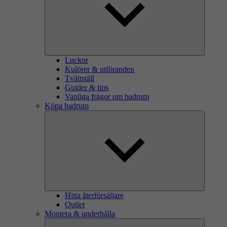
Luckor
Kulörer & utföranden
Tvättställ
Guider & tips
Vanliga frågor om badrum
Köpa badrum
Hitta återförsäljare
Outlet
Montera & underhålla