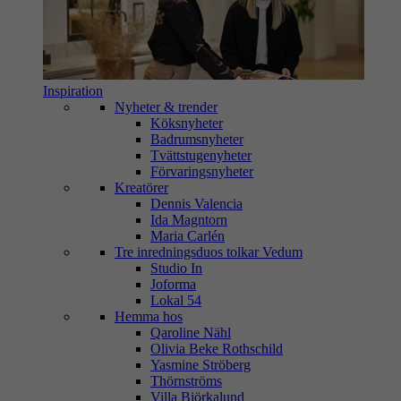
Inspiration
Nyheter & trender
Köksnyheter
Badrumsnyheter
Tvättstugenyheter
Förvaringsnyheter
Kreatörer
Dennis Valencia
Ida Magntorn
Maria Carlén
Tre inredningsduos tolkar Vedum
Studio In
Joforma
Lokal 54
Hemma hos
Qaroline Nähl
Olivia Beke Rothschild
Yasmine Ströberg
Thörnströms
Villa Björkalund