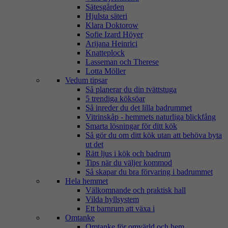
Sätesgården
Hjulsta säteri
Klara Doktorow
Sofie Izard Höyer
Arijana Heinrici
Knatteplock
Lasseman och Therese
Lotta Möller
Vedum tipsar
Så planerar du din tvättstuga
5 trendiga köksöar
Så inreder du det lilla badrummet
Vitrinskåp - hemmets naturliga blickfång
Smarta lösningar för ditt kök
Så gör du om ditt kök utan att behöva byta
ut det
Rätt ljus i kök och badrum
Tips när du väljer kommod
Så skapar du bra förvaring i badrummet
Hela hemmet
Välkomnande och praktisk hall
Vilda hyllsystem
Ett barnrum att växa i
Omtanke
Omtanke för omvärld och hem