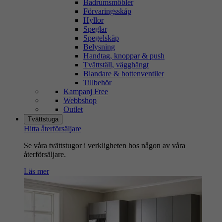
Badrumsmöbler
Förvaringsskåp
Hyllor
Speglar
Spegelskåp
Belysning
Handtag, knoppar & push
Tvättställ, vägghängt
Blandare & bottenventiler
Tillbehör
Kampanj Free
Webbshop
Outlet
Tvättstuga
Hitta återförsäljare
Se våra tvättstugor i verkligheten hos någon av våra
återförsäljare.
Läs mer