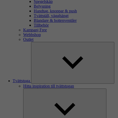
Spegelskåp
Belysning
Handtag, knoppar & push
Tvättställ, vägghängt
Blandare & bottenventiler
Tillbehör
Kampanj Free
Webbshop
Outlet
Tvättstuga
Hitta inspiration till tvättstugan