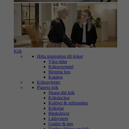
Kök
Hitta inspiration till köket
Våra stilar
Köksexempel
Hemma hos
Katalog
Köksnyheter
Planera kök
Skapa ditt kök
Köksluckor
Kulörer & utföranden
Köksöar
Bänkskivor
Lådsystem
Guider & tips
Vanliga frågor om kök