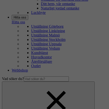
Ditt hem, vår omtanke
Naturligt jordad omtanke
Luckbyte
Hitta oss
Hitta oss
Utställning Göteborg
Utställning Linköping
Utställning Malmö
Utställning Stockholm
Utställning Uppsala
Utställning Vedum
Kundtjänst
Huvudkontor
Återförsäljare
Outlet
Webbshop
Vad söker du?