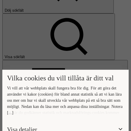
Dölj sökfält
Visa sökfält
Vilka cookies du vill tillåta är ditt val
Vi vill att vår webbplats skall fungera bra för dig. För att göra det
använder vi kakor (cookies) för bland annat statistik så att vi kan lära
oss mer om hur vi skall utveckla vår webbplats på ett så bra sätt som
Öppna huvudmeny
möjligt. Nedan kan du läsa mer och anpassa dina inställningar. Notera
[...]
att när du godkänner statistik och marknadsförings-cookies kommer
Gå till startsidan
viss data överföras utanför EU. Hur den informationen används av
berörda bolag vet vi inte exakt. Till exempel uppfyller inte USA:s
Visa detaljer