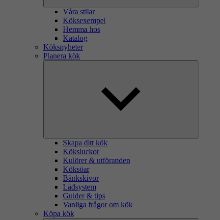
Våra stilar
Köksexempel
Hemma hos
Katalog
Köksnyheter
Planera kök
Skapa ditt kök
Köksluckor
Kulörer & utföranden
Köksöar
Bänkskivor
Lådsystem
Guider & tips
Vanliga frågor om kök
Köpa kök