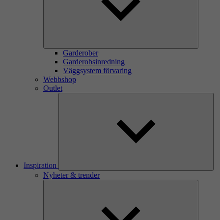
Garderober
Garderobsinredning
Väggsystem förvaring
Webbshop
Outlet
Inspiration
Nyheter & trender