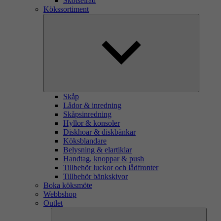
Skötselråd
Kökssortiment
Skåp
Lådor & inredning
Skåpsinredning
Hyllor & konsoler
Diskhoar & diskbänkar
Köksblandare
Belysning & elartiklar
Handtag, knoppar & push
Tillbehör luckor och lådfronter
Tillbehör bänkskivor
Boka köksmöte
Webbshop
Outlet