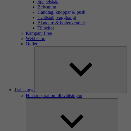
Spegelskåp
Belysning
Handtag, knoppar & push
Tvättställ, vägghängt
Blandare & bottenventiler
Tillbehör
Kampanj Free
Webbshop
Outlet
Tvättstuga
Hitta inspiration till tvättstugan