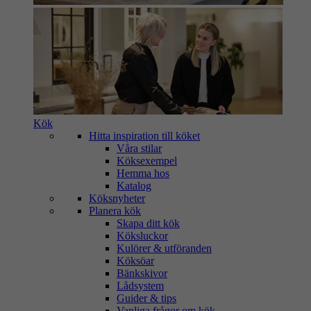
Kök
Hitta inspiration till köket
Våra stilar
Köksexempel
Hemma hos
Katalog
Köksnyheter
Planera kök
Skapa ditt kök
Köksluckor
Kulörer & utföranden
Köksöar
Bänkskivor
Lådsystem
Guider & tips
Vanliga frågor om kök