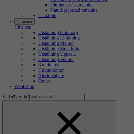
Ditt hem, vår omtanke
Naturligt jordad omtanke
Luckbyte
Hitta oss
Hitta oss
Utställning Göteborg
Utställning Linköping
Utställning Malmö
Utställning Stockholm
Utställning Uppsala
Utställning Vedum
Kundtjänst
Huvudkontor
Återförsäljare
Outlet
Webbshop
Vad söker du?