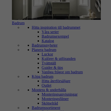
Badrum
Hitta inspiration till badrummet
Våra serier
Badrumsexempel
Katalog
Badrumsnyheter
Planera badrum
Luckor
Kulörer & utföranden
Tvättställ
Guider & tips
Vanliga frågor om badrum
Köpa badrum
Hitta återförsäljare
Outlet
Montera & underhålla
Monteringsanvisningar
Monteringsfilmer
Skötselråd
Badrumssortiment