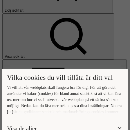
Dölj sökfält
Visa sökfält
Vilka cookies du vill tillåta är ditt val
Vi vill att vår webbplats skall fungera bra för dig. För att göra det
använder vi kakor (cookies) för bland annat statistik så att vi kan lära
oss mer om hur vi skall utveckla vår webbplats på ett så bra sätt som
Öppna huvudmeny
möjligt. Nedan kan du läsa mer och anpassa dina inställningar. Notera
[...]
att när du godkänner statistik och marknadsförings-cookies kommer
Gå till startsidan
viss data överföras utanför EU. Hur den informationen används av
berörda bolag vet vi inte exakt. Till exempel uppfyller inte USA:s
Visa detaljer