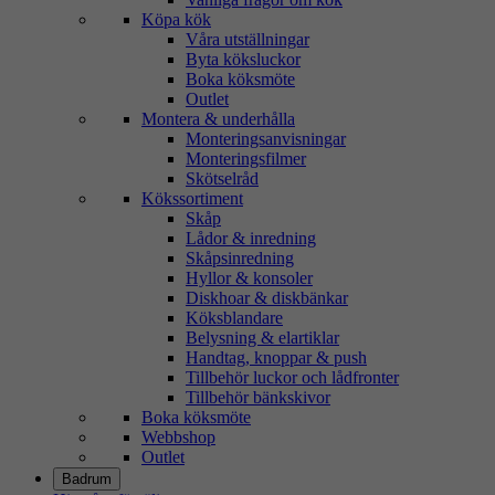
Köpa kök
Våra utställningar
Byta köksluckor
Boka köksmöte
Outlet
Montera & underhålla
Monteringsanvisningar
Monteringsfilmer
Skötselråd
Kökssortiment
Skåp
Lådor & inredning
Skåpsinredning
Hyllor & konsoler
Diskhoar & diskbänkar
Köksblandare
Belysning & elartiklar
Handtag, knoppar & push
Tillbehör luckor och lådfronter
Tillbehör bänkskivor
Boka köksmöte
Webbshop
Outlet
Badrum