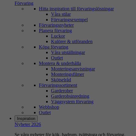
Förvaring
Hitta inspiration till förvaringslösningar
Våra stilar
Förvaringsexempel
Förvaringsnyheter
Planera förvaring
Luckor
Kulörer & utföranden
Köpa förvaring
Våra utställningar
Outlet
Montera & underhålla
Monteringsanvisningar
Monteringsfilmer
Skötselråd
Förvaringssortiment
Garderober
Garderobsinredning
Väggsystem förvaring
Webbshop
Outlet
Inspiration
Nyheter 2026
Se våra nyheter för kök, badrum, tvättstuga och förvaring.