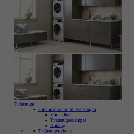
Tvättstuga
Hitta inspiration till tvättstugan
Våra stilar
Tvättstugeexempel
Katalog
Tvättstugenyheter