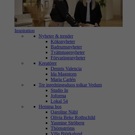
Inspiration
Nyheter & trender
Köksnyheter
Badrumsnyheter
Tvättstugenyheter
Förvaringsnyheter
Kreatörer
Dennis Valencia
Ida Magntorn
Maria Carlén
Tre inredningsduos tolkar Vedum
Studio In
Joforma
Lokal 54
Hemma hos
Qaroline Nähl
Olivia Beke Rothschild
Yasmine Ströberg
Thörnströms
Villa Björkalund