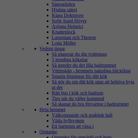
Sätesgården
Hjulsta säteri
Klara Doktorow
Sofie Izard Höyer
Arijana Heinrici
Knatteplock
Lasseman och Therese
Lotta Möller
Vedum tipsar
Så planerar du din tvättstuga
5 trendiga köksöar
Så inreder du det lilla badrummet
Vitrinskåp - hemmets naturliga blickfång
Smarta lösningar för ditt kök
Så gör du om ditt kök utan att behöva byta
ut det
Rätt ljus i kök och badrum
Tips när du väljer kommod
Så skapar du bra förvaring i badrummet
Hela hemmet
Välkomnande och praktisk hall
Vilda hyllsystem
Ett barnrum att växa i
Omtanke
Omtanke för omvärld och hem