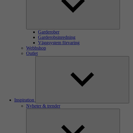
Garderober
Garderobsinredning
Väggsystem förvaring
Webbshop
Outlet
Inspiration
Nyheter & trender