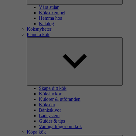
Våra stilar
Köksexempel
Hemma hos
Katalog
Köksnyheter
Planera kök
Skapa ditt kök
Köksluckor
Kulörer & utföranden
Köksöar
Bänkskivor
Lådsystem
Guider & tips
Vanliga frågor om kök
Köpa kök