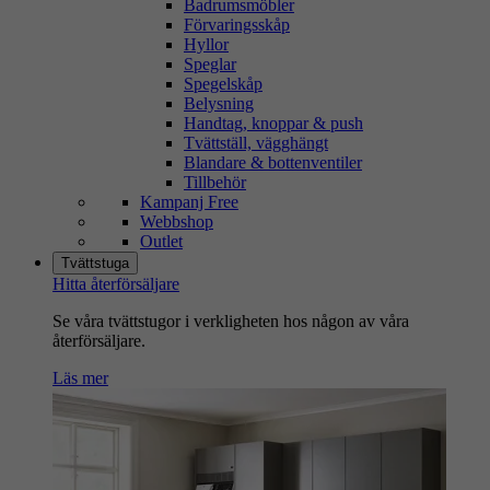
Badrumsmöbler
Förvaringsskåp
Hyllor
Speglar
Spegelskåp
Belysning
Handtag, knoppar & push
Tvättställ, vägghängt
Blandare & bottenventiler
Tillbehör
Kampanj Free
Webbshop
Outlet
Tvättstuga
Hitta återförsäljare
Se våra tvättstugor i verkligheten hos någon av våra
återförsäljare.
Läs mer