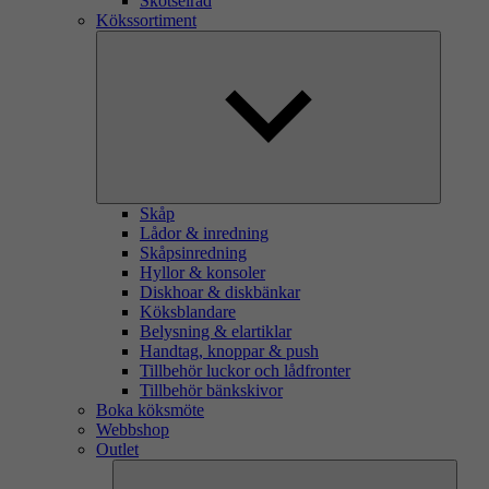
Skötselråd
Kökssortiment
Skåp
Lådor & inredning
Skåpsinredning
Hyllor & konsoler
Diskhoar & diskbänkar
Köksblandare
Belysning & elartiklar
Handtag, knoppar & push
Tillbehör luckor och lådfronter
Tillbehör bänkskivor
Boka köksmöte
Webbshop
Outlet