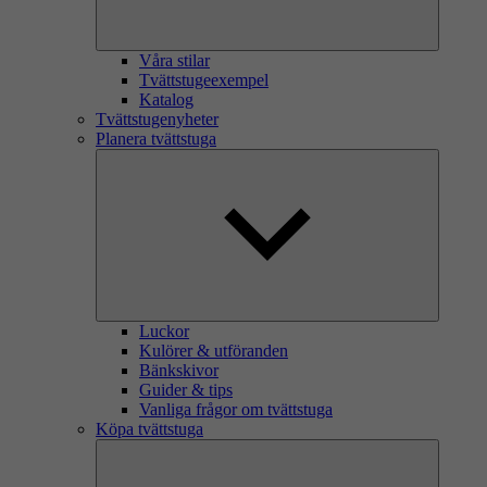
Våra stilar
Tvättstugeexempel
Katalog
Tvättstugenyheter
Planera tvättstuga
Luckor
Kulörer & utföranden
Bänkskivor
Guider & tips
Vanliga frågor om tvättstuga
Köpa tvättstuga