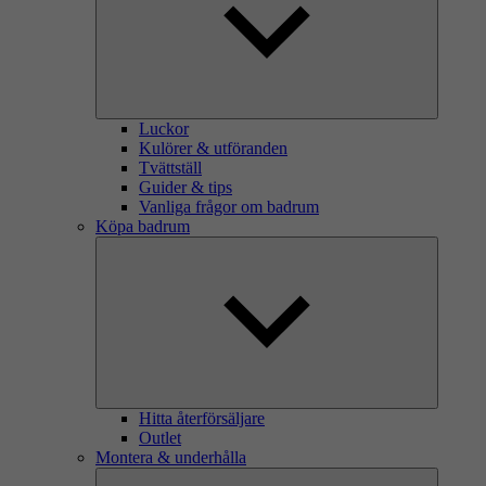
Luckor
Kulörer & utföranden
Tvättställ
Guider & tips
Vanliga frågor om badrum
Köpa badrum
Hitta återförsäljare
Outlet
Montera & underhålla