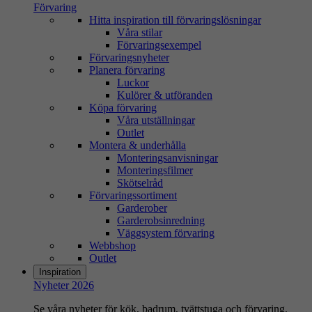
Förvaring
Hitta inspiration till förvaringslösningar
Våra stilar
Förvaringsexempel
Förvaringsnyheter
Planera förvaring
Luckor
Kulörer & utföranden
Köpa förvaring
Våra utställningar
Outlet
Montera & underhålla
Monteringsanvisningar
Monteringsfilmer
Skötselråd
Förvaringssortiment
Garderober
Garderobsinredning
Väggsystem förvaring
Webbshop
Outlet
Inspiration
Nyheter 2026
Se våra nyheter för kök, badrum, tvättstuga och förvaring.