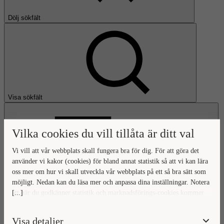
Dölj sökfält
Visa sökfält
Vilka cookies du vill tillåta är ditt val
Vi vill att vår webbplats skall fungera bra för dig. För att göra det
använder vi kakor (cookies) för bland annat statistik så att vi kan lära
oss mer om hur vi skall utveckla vår webbplats på ett så bra sätt som
Öppna huvudmeny
möjligt. Nedan kan du läsa mer och anpassa dina inställningar. Notera
[...]
att när du godkänner statistik och marknadsförings-cookies kommer
Gå till startsidan
viss data överföras utanför EU. Hur den informationen används av
berörda bolag vet vi inte exakt. Till exempel uppfyller inte USA:s
Visa detaljer