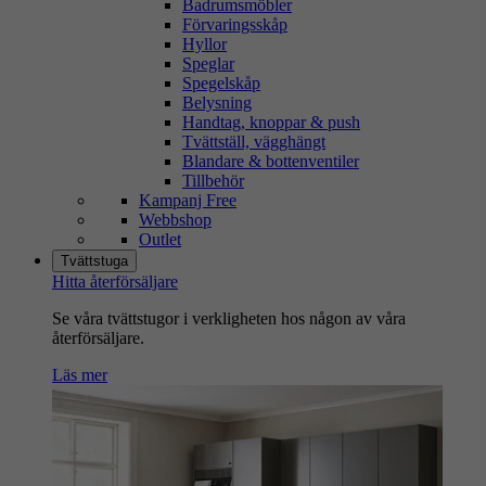
Badrumsmöbler
Förvaringsskåp
Hyllor
Speglar
Spegelskåp
Belysning
Handtag, knoppar & push
Tvättställ, vägghängt
Blandare & bottenventiler
Tillbehör
Kampanj Free
Webbshop
Outlet
Tvättstuga
Hitta återförsäljare
Se våra tvättstugor i verkligheten hos någon av våra
återförsäljare.
Läs mer