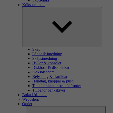
Skötselråd
Kökssortiment
Skåp
Lådor & inredning
Skåpsinredning
Hyllor & konsoler
Diskhoar & diskbänkar
Köksblandare
Belysning & elartiklar
Handtag, knoppar & push
Tillbehör luckor och lådfronter
Tillbehör bänkskivor
Boka köksmöte
Webbshop
Outlet