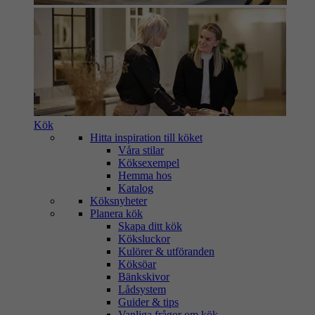
Kök
Hitta inspiration till köket
Våra stilar
Köksexempel
Hemma hos
Katalog
Köksnyheter
Planera kök
Skapa ditt kök
Köksluckor
Kulörer & utföranden
Köksöar
Bänkskivor
Lådsystem
Guider & tips
Vanliga frågor om kök