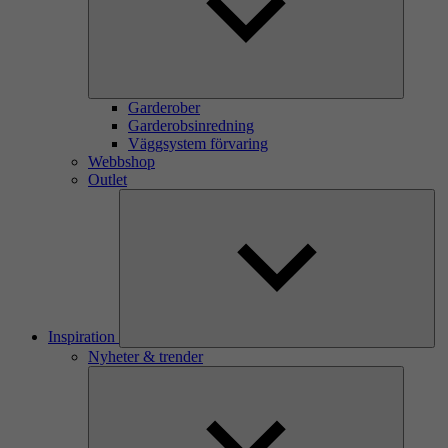
Garderober
Garderobsinredning
Väggsystem förvaring
Webbshop
Outlet
Inspiration
Nyheter & trender