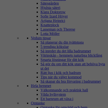
Sätesgården
Hjulsta säteri
Klara Doktorow
Sofie Izard Höyer
Arijana Heinrici
Knatteplock
Lasseman och Therese
Lotta Möller
Vedum tipsar
Så planerar du din tvättstuga
5 trendiga köksöar
Så inreder du det lilla badrummet
Vitrinskåp - hemmets naturliga blickfång
Smarta lösningar för ditt kök
Så gör du om ditt kök utan att behöva byta
ut det
Rätt ljus i kök och badrum
Tips när du väljer kommod
Så skapar du bra förvaring i badrummet
Hela hemmet
Välkomnande och praktisk hall
Vilda hyllsystem
Ett barnrum att växa i
Omtanke
Omtanke för omvärld och hem