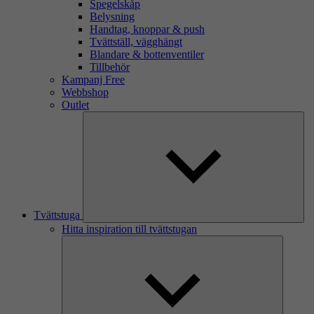
Spegelskåp
Belysning
Handtag, knoppar & push
Tvättställ, vägghängt
Blandare & bottenventiler
Tillbehör
Kampanj Free
Webbshop
Outlet
Tvättstuga
Hitta inspiration till tvättstugan