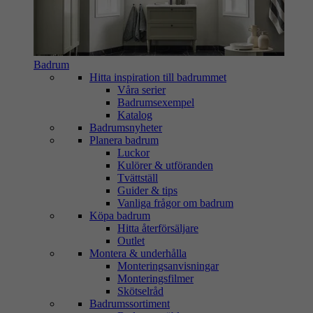
Badrum
Hitta inspiration till badrummet
Våra serier
Badrumsexempel
Katalog
Badrumsnyheter
Planera badrum
Luckor
Kulörer & utföranden
Tvättställ
Guider & tips
Vanliga frågor om badrum
Köpa badrum
Hitta återförsäljare
Outlet
Montera & underhålla
Monteringsanvisningar
Monteringsfilmer
Skötselråd
Badrumssortiment