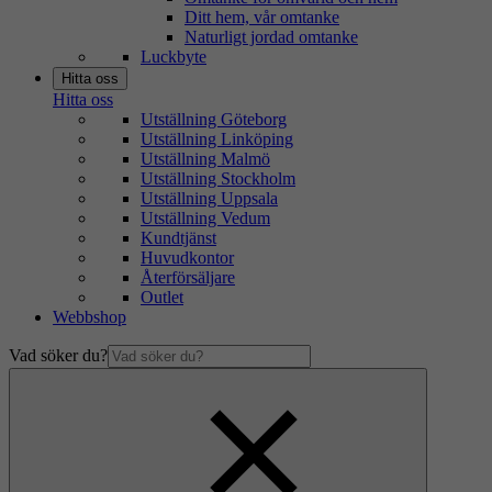
Ditt hem, vår omtanke
Naturligt jordad omtanke
Luckbyte
Hitta oss
Hitta oss
Utställning Göteborg
Utställning Linköping
Utställning Malmö
Utställning Stockholm
Utställning Uppsala
Utställning Vedum
Kundtjänst
Huvudkontor
Återförsäljare
Outlet
Webbshop
Vad söker du?