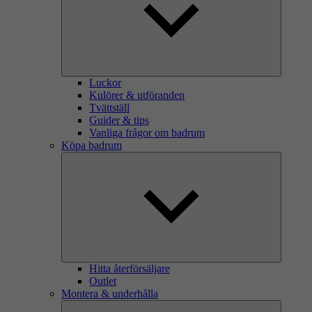
Luckor
Kulörer & utföranden
Tvättställ
Guider & tips
Vanliga frågor om badrum
Köpa badrum
Hitta återförsäljare
Outlet
Montera & underhålla