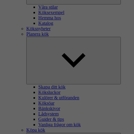
Våra stilar
Köksexempel
Hemma hos
Katalog
Köksnyheter
Planera kök
Skapa ditt kök
Köksluckor
Kulörer & utföranden
Köksöar
Bänkskivor
Lådsystem
Guider & tips
Vanliga frågor om kök
Köpa kök