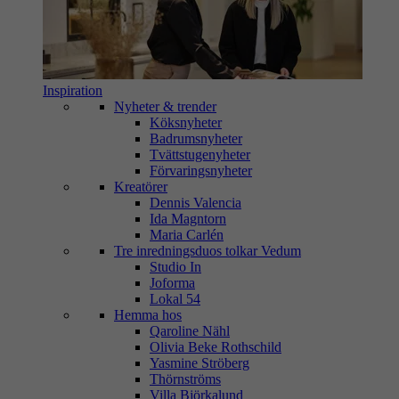
Inspiration
Nyheter & trender
Köksnyheter
Badrumsnyheter
Tvättstugenyheter
Förvaringsnyheter
Kreatörer
Dennis Valencia
Ida Magntorn
Maria Carlén
Tre inredningsduos tolkar Vedum
Studio In
Joforma
Lokal 54
Hemma hos
Qaroline Nähl
Olivia Beke Rothschild
Yasmine Ströberg
Thörnströms
Villa Björkalund