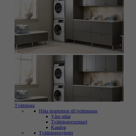
Tvättstuga
Hitta inspiration till tvättstugan
Våra stilar
Tvättstugeexempel
Katalog
Tvättstugenyheter