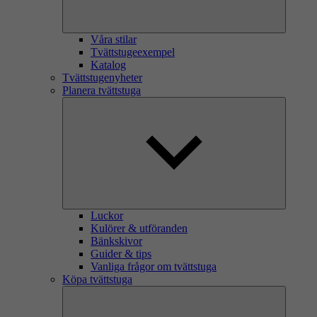
Våra stilar
Tvättstugeexempel
Katalog
Tvättstugenyheter
Planera tvättstuga
Luckor
Kulörer & utföranden
Bänkskivor
Guider & tips
Vanliga frågor om tvättstuga
Köpa tvättstuga