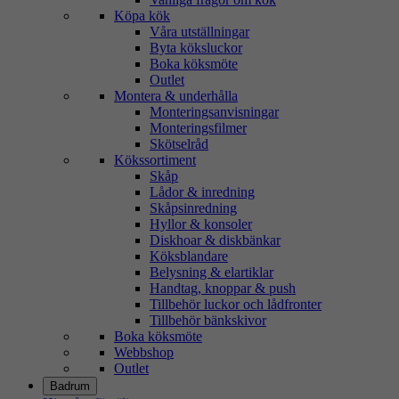
Köpa kök
Våra utställningar
Byta köksluckor
Boka köksmöte
Outlet
Montera & underhålla
Monteringsanvisningar
Monteringsfilmer
Skötselråd
Kökssortiment
Skåp
Lådor & inredning
Skåpsinredning
Hyllor & konsoler
Diskhoar & diskbänkar
Köksblandare
Belysning & elartiklar
Handtag, knoppar & push
Tillbehör luckor och lådfronter
Tillbehör bänkskivor
Boka köksmöte
Webbshop
Outlet
Badrum