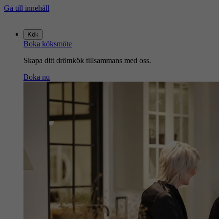
Gå till innehåll
Gå
till
Kök
startsidan
Boka köksmöte
Skapa ditt drömkök tillsammans med oss.
Boka nu