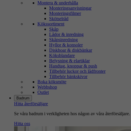
Montera & underhålla
Monteringsanvisningar
Monteringsfilmer
Skötselråd
Kökssortiment
Skåp
Lådor & inredning
Skåpsinredning
Hyllor & konsoler
Diskhoar & diskbänkar
Köksblandare
Belysning & elartiklar
Handtag, knoppar & push
Tillbehör luckor och lådfronter
Tillbehör bänkskivor
Boka köksmöte
Webbshop
Outlet
Badrum
Hitta återförsäljare
Se våra badrum i verkligheten hos någon av våra återförsäljare.
Hitta oss