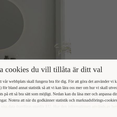
a cookies du vill tillåta är ditt val
att vår webbplats skall fungera bra för dig. För att göra det använder vi 
) för bland annat statistik så att vi kan lära oss mer om hur vi skall utve
s på ett så bra sätt som möjligt. Nedan kan du läsa mer och anpassa di
ingar. Notera att när du godkänner statistik och marknadsförings-cookie
viss data överföras utanför EU. Hur den informationen används av be
t vi inte exakt. Till exempel uppfyller inte USA:s lagstiftning alla de kr