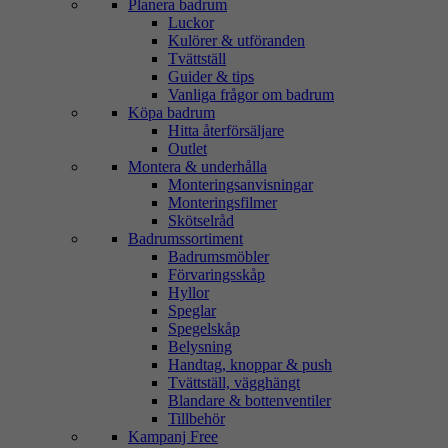
Planera badrum
Luckor
Kulörer & utföranden
Tvättställ
Guider & tips
Vanliga frågor om badrum
Köpa badrum
Hitta återförsäljare
Outlet
Montera & underhålla
Monteringsanvisningar
Monteringsfilmer
Skötselråd
Badrumssortiment
Badrumsmöbler
Förvaringsskåp
Hyllor
Speglar
Spegelskåp
Belysning
Handtag, knoppar & push
Tvättställ, vägghängt
Blandare & bottenventiler
Tillbehör
Kampanj Free