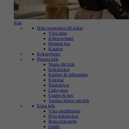
Kök
Hitta inspiration till köket
Våra stilar
Köksexempel
Hemma hos
Katalog
Köksnyheter
Planera kök
Skapa ditt kök
Köksluckor
Kulörer & utföranden
Köksöar
Bänkskivor
Lådsystem
Guider & tips
Vanliga frågor om kök
Köpa kök
Våra utställningar
Byta köksluckor
Boka köksmöte
Outlet