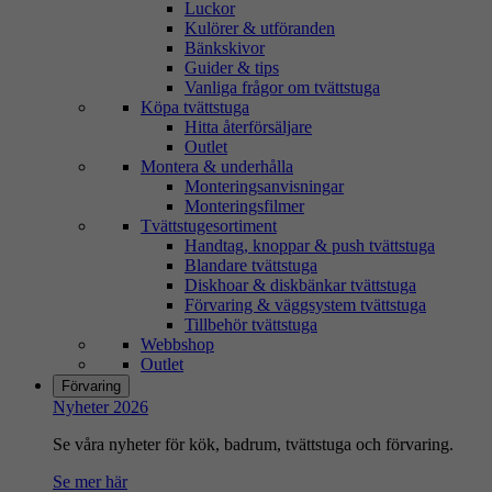
Luckor
Kulörer & utföranden
Bänkskivor
Guider & tips
Vanliga frågor om tvättstuga
Köpa tvättstuga
Hitta återförsäljare
Outlet
Montera & underhålla
Monteringsanvisningar
Monteringsfilmer
Tvättstugesortiment
Handtag, knoppar & push tvättstuga
Blandare tvättstuga
Diskhoar & diskbänkar tvättstuga
Förvaring & väggsystem tvättstuga
Tillbehör tvättstuga
Webbshop
Outlet
Förvaring
Nyheter 2026
Se våra nyheter för kök, badrum, tvättstuga och förvaring.
Se mer här