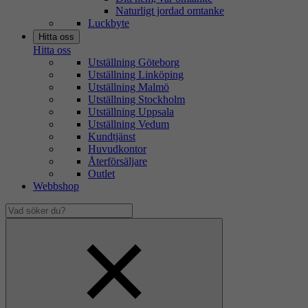
Naturligt jordad omtanke
Luckbyte
Hitta oss
Hitta oss
Utställning Göteborg
Utställning Linköping
Utställning Malmö
Utställning Stockholm
Utställning Uppsala
Utställning Vedum
Kundtjänst
Huvudkontor
Återförsäljare
Outlet
Webbshop
Vad
söker
Dölj
du?
sökfält