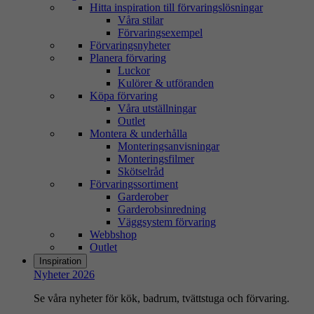
Hitta inspiration till förvaringslösningar
Våra stilar
Förvaringsexempel
Förvaringsnyheter
Planera förvaring
Luckor
Kulörer & utföranden
Köpa förvaring
Våra utställningar
Outlet
Montera & underhålla
Monteringsanvisningar
Monteringsfilmer
Skötselråd
Förvaringssortiment
Garderober
Garderobsinredning
Väggsystem förvaring
Webbshop
Outlet
Inspiration
Nyheter 2026
Se våra nyheter för kök, badrum, tvättstuga och förvaring.