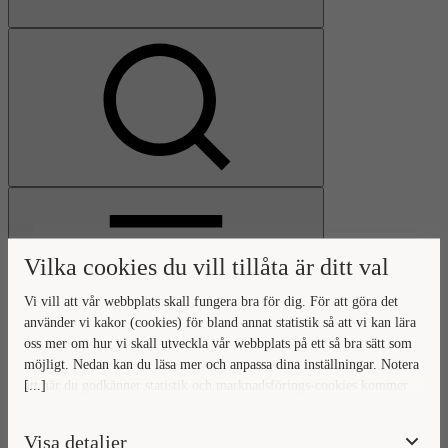
Visa
sökfält
Vilka cookies du vill tillåta är ditt val
Vi vill att vår webbplats skall fungera bra för dig. För att göra det
använder vi kakor (cookies) för bland annat statistik så att vi kan lära
oss mer om hur vi skall utveckla vår webbplats på ett så bra sätt som
Öppna
möjligt. Nedan kan du läsa mer och anpassa dina inställningar. Notera
huvudmeny
Gå
Stäng
[...]
att när du godkänner statistik och marknadsförings-cookies kommer
till
huvudmeny
viss data överföras utanför EU. Hur den informationen används av
startsidan
berörda bolag vet vi inte exakt. Till exempel uppfyller inte USA:s
Visa detaljer