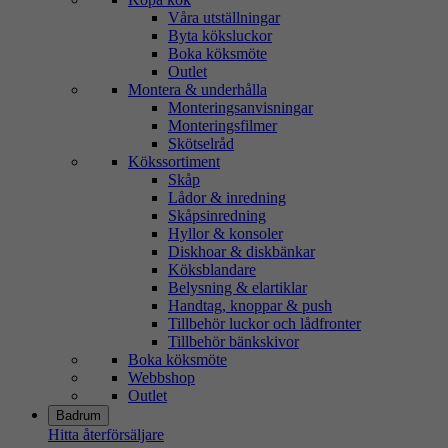
Våra utställningar
Byta köksluckor
Boka köksmöte
Outlet
Montera & underhålla
Monteringsanvisningar
Monteringsfilmer
Skötselråd
Kökssortiment
Skåp
Lådor & inredning
Skåpsinredning
Hyllor & konsoler
Diskhoar & diskbänkar
Köksblandare
Belysning & elartiklar
Handtag, knoppar & push
Tillbehör luckor och lådfronter
Tillbehör bänkskivor
Boka köksmöte
Webbshop
Outlet
Badrum
Hitta återförsäljare