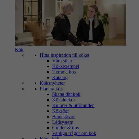
Kök
Hitta inspiration till köket
Våra stilar
Köksexempel
Hemma hos
Katalog
Köksnyheter
Planera kök
Skapa ditt kök
Köksluckor
Kulörer & utföranden
Köksöar
Bänkskivor
Lådsystem
Guider & tips
Vanliga frågor om kök
Köpa kök