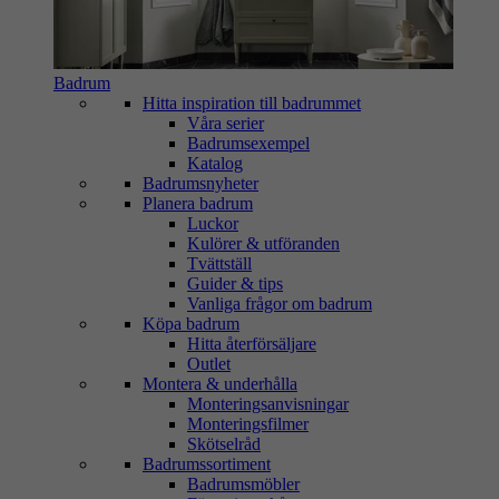
Badrum
Hitta inspiration till badrummet
Våra serier
Badrumsexempel
Katalog
Badrumsnyheter
Planera badrum
Luckor
Kulörer & utföranden
Tvättställ
Guider & tips
Vanliga frågor om badrum
Köpa badrum
Hitta återförsäljare
Outlet
Montera & underhålla
Monteringsanvisningar
Monteringsfilmer
Skötselråd
Badrumssortiment
Badrumsmöbler