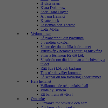
Hjulsta säteri
Klara Doktorow
Sofie Izard Höyer
Arijana Heinrici
Knatteplock
Lasseman och Therese
Lotta Möller
Vedum tipsar
Så planerar du din tvättstuga
5 trendiga köksöar
Så inreder du det lilla badrummet
Vitrinskåp - hemmets naturliga blickfång
Smarta lösningar för ditt kök
Så gör du om ditt kök utan att behöva byta
ut det
Rätt ljus i kök och badrum
Tips när du väljer kommod
Så skapar du bra förvaring i badrummet
Hela hemmet
Välkomnande och praktisk hall
Vilda hyllsystem
Ett barnrum att växa i
Omtanke
Omtanke för omvärld och hem
Ditt hem, vår omtanke