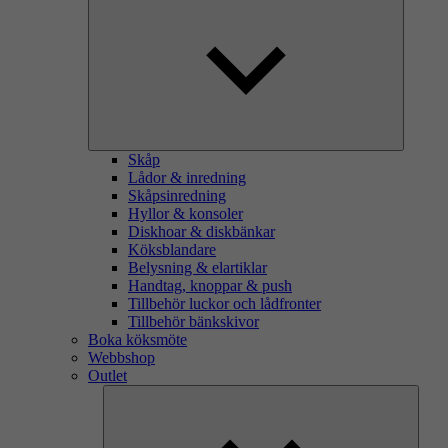
Skåp
Lådor & inredning
Skåpsinredning
Hyllor & konsoler
Diskhoar & diskbänkar
Köksblandare
Belysning & elartiklar
Handtag, knoppar & push
Tillbehör luckor och lådfronter
Tillbehör bänkskivor
Boka köksmöte
Webbshop
Outlet