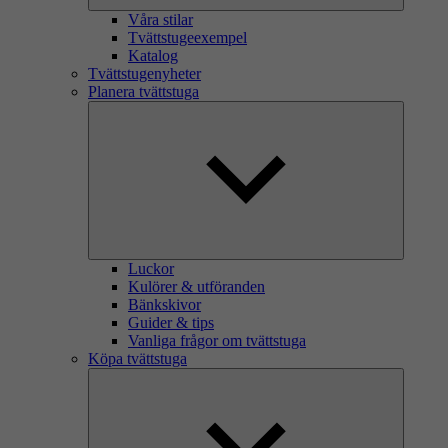
Våra stilar
Tvättstugeexempel
Katalog
Tvättstugenyheter
Planera tvättstuga
Luckor
Kulörer & utföranden
Bänkskivor
Guider & tips
Vanliga frågor om tvättstuga
Köpa tvättstuga