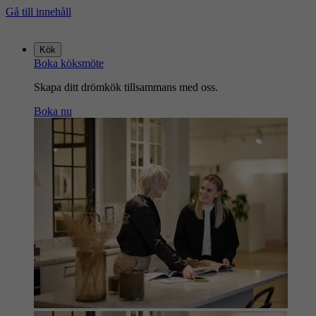
Gå till innehåll
Gå
till
Kök
startsidan
Boka köksmöte
Skapa ditt drömkök tillsammans med oss.
Boka nu