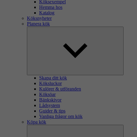
Köksexempel
Hemma hos
Katalog
Köksnyheter
Planera kök
Skapa ditt kök
Köksluckor
Kulörer & utföranden
Köksöar
Bänkskivor
Lådsystem
Guider & tips
Vanliga frågor om kök
Köpa kök