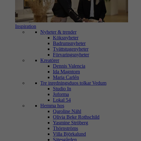
Inspiration
Nyheter & trender
Köksnyheter
Badrumsnyheter
Tvättstugenyheter
Förvaringsnyheter
Kreatörer
Dennis Valencia
Ida Magntorn
Maria Carlén
Tre inredningsduos tolkar Vedum
Studio In
Joforma
Lokal 54
Hemma hos
Qaroline Nähl
Olivia Beke Rothschild
Yasmine Ströberg
Thörnströms
Villa Björkalund
Sätesgården