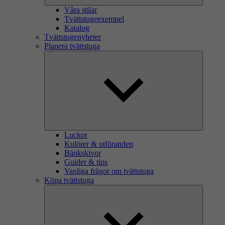
Våra stilar
Tvättstugeexempel
Katalog
Tvättstugenyheter
Planera tvättstuga
Luckor
Kulörer & utföranden
Bänkskivor
Guider & tips
Vanliga frågor om tvättstuga
Köpa tvättstuga