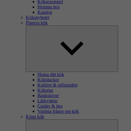
Köksexempel
Hemma hos
Katalog
Köksnyheter
Planera kök
Skapa ditt kök
Köksluckor
Kulörer & utföranden
Köksöar
Bänkskivor
Lådsystem
Guider & tips
Vanliga frågor om kök
Köpa kök