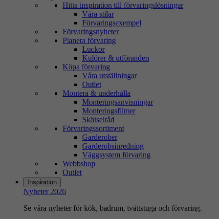
Hitta inspiration till förvaringslösningar
Våra stilar
Förvaringsexempel
Förvaringsnyheter
Planera förvaring
Luckor
Kulörer & utföranden
Köpa förvaring
Våra utställningar
Outlet
Montera & underhålla
Monteringsanvisningar
Monteringsfilmer
Skötselråd
Förvaringssortiment
Garderober
Garderobsinredning
Väggsystem förvaring
Webbshop
Outlet
Inspiration
Nyheter 2026
Se våra nyheter för kök, badrum, tvättstuga och förvaring.