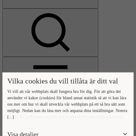
Visa
sökfält
Vilka cookies du vill tillåta är ditt val
Vi vill att vår webbplats skall fungera bra för dig. För att göra det
använder vi kakor (cookies) för bland annat statistik så att vi kan lära
oss mer om hur vi skall utveckla vår webbplats på ett så bra sätt som
Öppna
möjligt. Nedan kan du läsa mer och anpassa dina inställningar. Notera
huvudmeny
Gå
Stäng
[...]
att när du godkänner statistik och marknadsförings-cookies kommer
till
huvudmeny
viss data överföras utanför EU. Hur den informationen används av
startsidan
berörda bolag vet vi inte exakt. Till exempel uppfyller inte USA:s
Visa detaljer