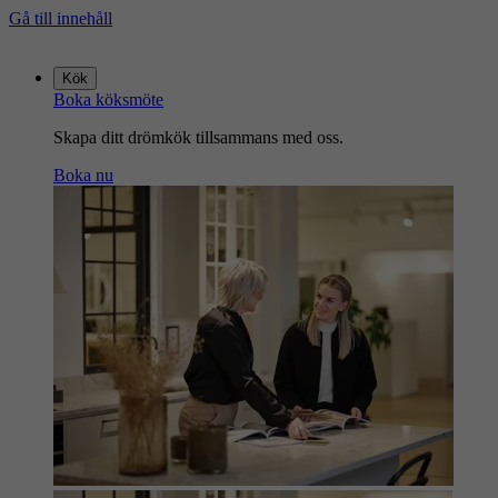
Gå till innehåll
Gå
till
Kök
startsidan
Boka köksmöte
Skapa ditt drömkök tillsammans med oss.
Boka nu