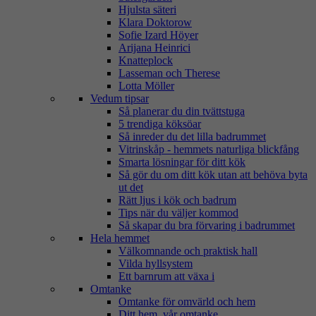
Hjulsta säteri
Klara Doktorow
Sofie Izard Höyer
Arijana Heinrici
Knatteplock
Lasseman och Therese
Lotta Möller
Vedum tipsar
Så planerar du din tvättstuga
5 trendiga köksöar
Så inreder du det lilla badrummet
Vitrinskåp - hemmets naturliga blickfång
Smarta lösningar för ditt kök
Så gör du om ditt kök utan att behöva byta
ut det
Rätt ljus i kök och badrum
Tips när du väljer kommod
Så skapar du bra förvaring i badrummet
Hela hemmet
Välkomnande och praktisk hall
Vilda hyllsystem
Ett barnrum att växa i
Omtanke
Omtanke för omvärld och hem
Ditt hem, vår omtanke