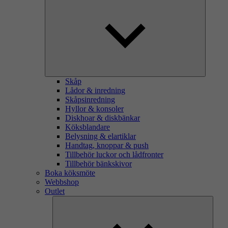
Skåp
Lådor & inredning
Skåpsinredning
Hyllor & konsoler
Diskhoar & diskbänkar
Köksblandare
Belysning & elartiklar
Handtag, knoppar & push
Tillbehör luckor och lådfronter
Tillbehör bänkskivor
Boka köksmöte
Webbshop
Outlet