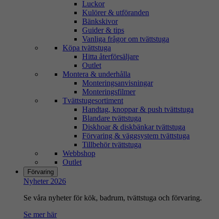
Luckor
Kulörer & utföranden
Bänkskivor
Guider & tips
Vanliga frågor om tvättstuga
Köpa tvättstuga
Hitta återförsäljare
Outlet
Montera & underhålla
Monteringsanvisningar
Monteringsfilmer
Tvättstugesortiment
Handtag, knoppar & push tvättstuga
Blandare tvättstuga
Diskhoar & diskbänkar tvättstuga
Förvaring & väggsystem tvättstuga
Tillbehör tvättstuga
Webbshop
Outlet
Förvaring
Nyheter 2026
Se våra nyheter för kök, badrum, tvättstuga och förvaring.
Se mer här