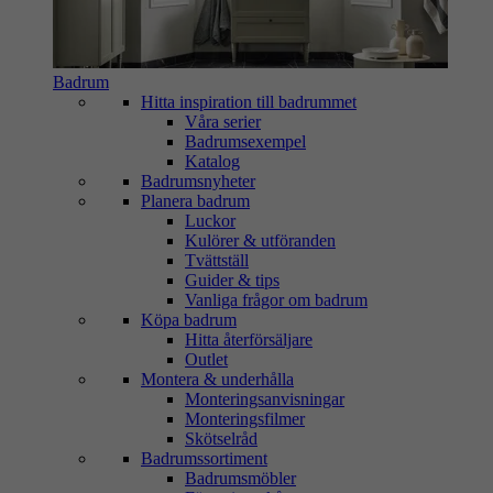
Badrum
Hitta inspiration till badrummet
Våra serier
Badrumsexempel
Katalog
Badrumsnyheter
Planera badrum
Luckor
Kulörer & utföranden
Tvättställ
Guider & tips
Vanliga frågor om badrum
Köpa badrum
Hitta återförsäljare
Outlet
Montera & underhålla
Monteringsanvisningar
Monteringsfilmer
Skötselråd
Badrumssortiment
Badrumsmöbler