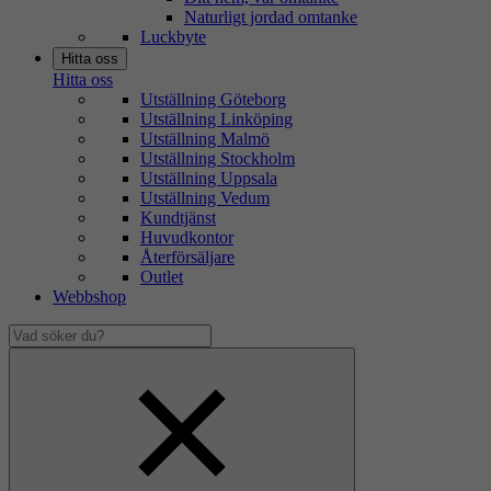
Naturligt jordad omtanke
Luckbyte
Hitta oss
Hitta oss
Utställning Göteborg
Utställning Linköping
Utställning Malmö
Utställning Stockholm
Utställning Uppsala
Utställning Vedum
Kundtjänst
Huvudkontor
Återförsäljare
Outlet
Webbshop
Vad
söker
Dölj
du?
sökfält