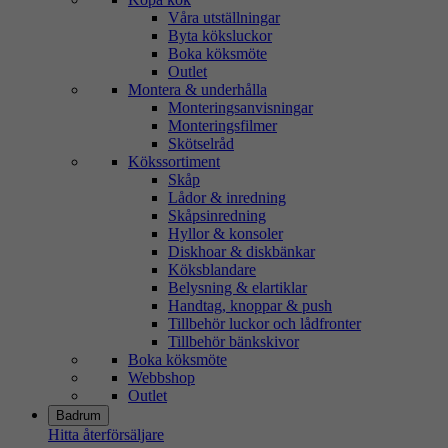
Våra utställningar
Byta köksluckor
Boka köksmöte
Outlet
Montera & underhålla
Monteringsanvisningar
Monteringsfilmer
Skötselråd
Kökssortiment
Skåp
Lådor & inredning
Skåpsinredning
Hyllor & konsoler
Diskhoar & diskbänkar
Köksblandare
Belysning & elartiklar
Handtag, knoppar & push
Tillbehör luckor och lådfronter
Tillbehör bänkskivor
Boka köksmöte
Webbshop
Outlet
Badrum
Hitta återförsäljare