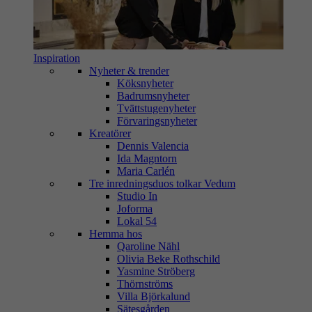
Inspiration
Nyheter & trender
Köksnyheter
Badrumsnyheter
Tvättstugenyheter
Förvaringsnyheter
Kreatörer
Dennis Valencia
Ida Magntorn
Maria Carlén
Tre inredningsduos tolkar Vedum
Studio In
Joforma
Lokal 54
Hemma hos
Qaroline Nähl
Olivia Beke Rothschild
Yasmine Ströberg
Thörnströms
Villa Björkalund
Sätesgården