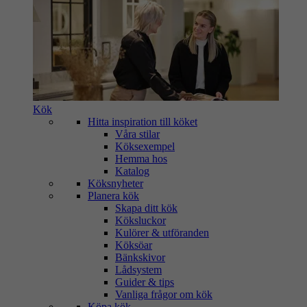
Kök
Hitta inspiration till köket
Våra stilar
Köksexempel
Hemma hos
Katalog
Köksnyheter
Planera kök
Skapa ditt kök
Köksluckor
Kulörer & utföranden
Köksöar
Bänkskivor
Lådsystem
Guider & tips
Vanliga frågor om kök
Köpa kök