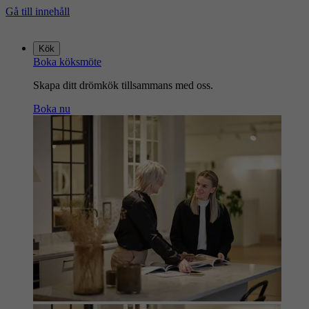
Gå till innehåll
Gå
till
Kök
startsidan
Boka köksmöte
Skapa ditt drömkök tillsammans med oss.
Boka nu