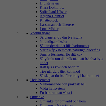
Hjulsta säteri
Klara Doktorow
Sofie Izard Höyer
Arijana Heinrici
Knatteplock
Lasseman och Therese
Lotta Möller
Vedum tipsar
Så planerar du din tvättstuga
5 trendiga köksöar
Så inreder du det lilla badrummet
Vitrinskåp - hemmets naturliga blickfång
Smarta lösningar för ditt kök
Så gör du om ditt kök utan att behöva byta
ut det
Rätt ljus i kök och badrum
Tips när du väljer kommod
Så skapar du bra förvaring i badrummet
Hela hemmet
Välkomnande och praktisk hall
Vilda hyllsystem
Ett barnrum att växa i
Omtanke
Omtanke för omvärld och hem
Ditt hem, vår omtanke