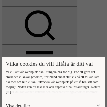
Visa
sökfält
Vilka cookies du vill tillåta är ditt val
Vi vill att vår webbplats skall fungera bra för dig. För att göra det
använder vi kakor (cookies) för bland annat statistik så att vi kan lära
oss mer om hur vi skall utveckla vår webbplats på ett så bra sätt som
Öppna
möjligt. Nedan kan du läsa mer och anpassa dina inställningar. Notera
huvudmeny
Gå
Stäng
[...]
att när du godkänner statistik och marknadsförings-cookies kommer
till
huvudmeny
viss data överföras utanför EU. Hur den informationen används av
startsidan
berörda bolag vet vi inte exakt. Till exempel uppfyller inte USA:s
Visa detaljer