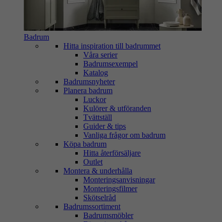
Badrum
Hitta inspiration till badrummet
Våra serier
Badrumsexempel
Katalog
Badrumsnyheter
Planera badrum
Luckor
Kulörer & utföranden
Tvättställ
Guider & tips
Vanliga frågor om badrum
Köpa badrum
Hitta återförsäljare
Outlet
Montera & underhålla
Monteringsanvisningar
Monteringsfilmer
Skötselråd
Badrumssortiment
Badrumsmöbler