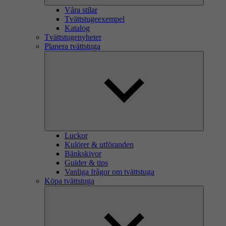
Våra stilar
Tvättstugeexempel
Katalog
Tvättstugenyheter
Planera tvättstuga
Luckor
Kulörer & utföranden
Bänkskivor
Guider & tips
Vanliga frågor om tvättstuga
Köpa tvättstuga