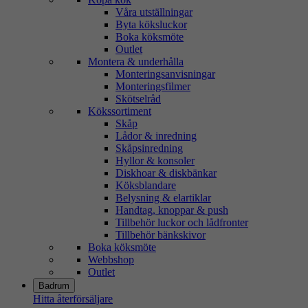
Våra utställningar
Byta köksluckor
Boka köksmöte
Outlet
Montera & underhålla
Monteringsanvisningar
Monteringsfilmer
Skötselråd
Kökssortiment
Skåp
Lådor & inredning
Skåpsinredning
Hyllor & konsoler
Diskhoar & diskbänkar
Köksblandare
Belysning & elartiklar
Handtag, knoppar & push
Tillbehör luckor och lådfronter
Tillbehör bänkskivor
Boka köksmöte
Webbshop
Outlet
Badrum
Hitta återförsäljare