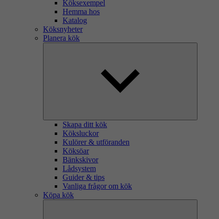
Köksexempel
Hemma hos
Katalog
Köksnyheter
Planera kök
Skapa ditt kök
Köksluckor
Kulörer & utföranden
Köksöar
Bänkskivor
Lådsystem
Guider & tips
Vanliga frågor om kök
Köpa kök