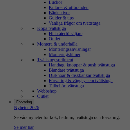
Luckor
Kulörer & utföranden
Bänkskivor
Guider & tips
Vanliga frågor om tvättstuga
Köpa tvättstuga
Hitta återförsäljare
Outlet
Montera & underhålla
Monteringsanvisningar
Monteringsfilmer
Tvättstugesortiment
Handtag, knoppar & push tvättstuga
Blandare tvättstuga
Diskhoar & diskbänkar tvättstuga
Förvaring & väggsystem tvättstuga
Tillbehör tvättstuga
Webbshop
Outlet
Förvaring
Nyheter 2026
Se våra nyheter för kök, badrum, tvättstuga och förvaring.
Se mer här