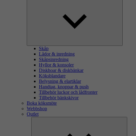
Skåp
Lådor & inredning
Skåpsinredning
Hyllor & konsoler
Diskhoar & diskbänkar
Köksblandare
Belysning & elartiklar
Handtag, knoppar & push
Tillbehör luckor och lådfronter
Tillbehör bänkskivor
Boka köksmöte
Webbshop
Outlet