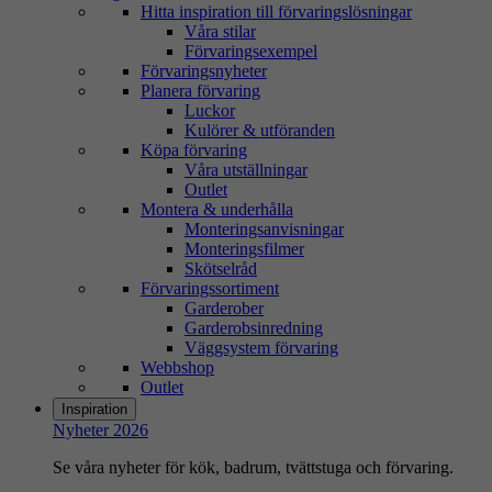
Hitta inspiration till förvaringslösningar
Våra stilar
Förvaringsexempel
Förvaringsnyheter
Planera förvaring
Luckor
Kulörer & utföranden
Köpa förvaring
Våra utställningar
Outlet
Montera & underhålla
Monteringsanvisningar
Monteringsfilmer
Skötselråd
Förvaringssortiment
Garderober
Garderobsinredning
Väggsystem förvaring
Webbshop
Outlet
Inspiration
Nyheter 2026
Se våra nyheter för kök, badrum, tvättstuga och förvaring.