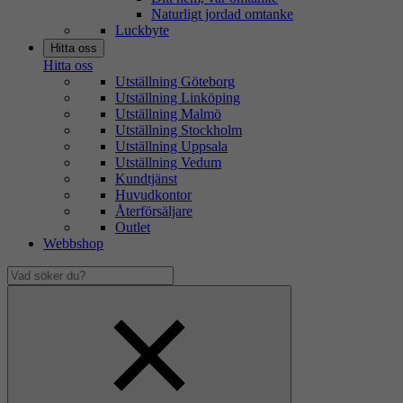
Naturligt jordad omtanke
Luckbyte
Hitta oss
Hitta oss
Utställning Göteborg
Utställning Linköping
Utställning Malmö
Utställning Stockholm
Utställning Uppsala
Utställning Vedum
Kundtjänst
Huvudkontor
Återförsäljare
Outlet
Webbshop
Vad
söker
Dölj
du?
sökfält