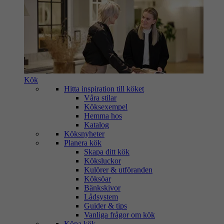
Kök
Hitta inspiration till köket
Våra stilar
Köksexempel
Hemma hos
Katalog
Köksnyheter
Planera kök
Skapa ditt kök
Köksluckor
Kulörer & utföranden
Köksöar
Bänkskivor
Lådsystem
Guider & tips
Vanliga frågor om kök
Köpa kök