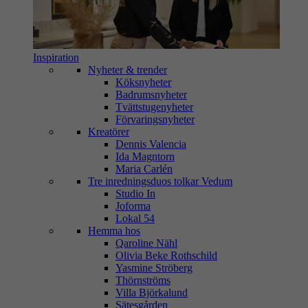
Inspiration
Nyheter & trender
Köksnyheter
Badrumsnyheter
Tvättstugenyheter
Förvaringsnyheter
Kreatörer
Dennis Valencia
Ida Magntorn
Maria Carlén
Tre inredningsduos tolkar Vedum
Studio In
Joforma
Lokal 54
Hemma hos
Qaroline Nähl
Olivia Beke Rothschild
Yasmine Ströberg
Thörnströms
Villa Björkalund
Sätesgården