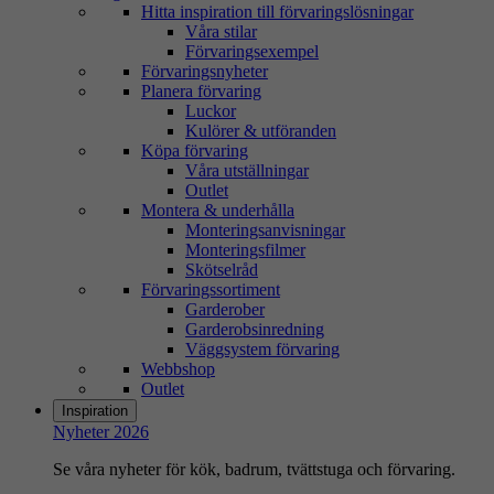
Hitta inspiration till förvaringslösningar
Våra stilar
Förvaringsexempel
Förvaringsnyheter
Planera förvaring
Luckor
Kulörer & utföranden
Köpa förvaring
Våra utställningar
Outlet
Montera & underhålla
Monteringsanvisningar
Monteringsfilmer
Skötselråd
Förvaringssortiment
Garderober
Garderobsinredning
Väggsystem förvaring
Webbshop
Outlet
Inspiration
Nyheter 2026
Se våra nyheter för kök, badrum, tvättstuga och förvaring.