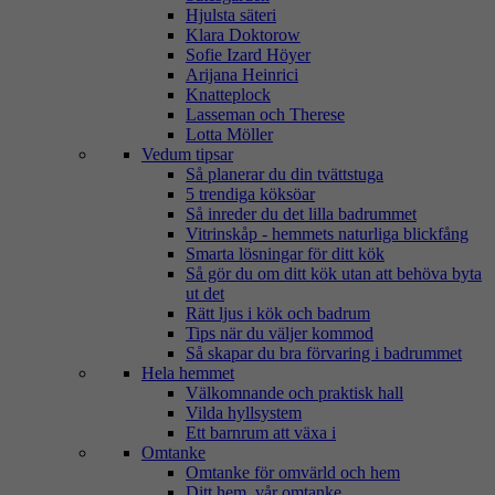
Hjulsta säteri
Klara Doktorow
Sofie Izard Höyer
Arijana Heinrici
Knatteplock
Lasseman och Therese
Lotta Möller
Vedum tipsar
Så planerar du din tvättstuga
5 trendiga köksöar
Så inreder du det lilla badrummet
Vitrinskåp - hemmets naturliga blickfång
Smarta lösningar för ditt kök
Så gör du om ditt kök utan att behöva byta
ut det
Rätt ljus i kök och badrum
Tips när du väljer kommod
Så skapar du bra förvaring i badrummet
Hela hemmet
Välkomnande och praktisk hall
Vilda hyllsystem
Ett barnrum att växa i
Omtanke
Omtanke för omvärld och hem
Ditt hem, vår omtanke