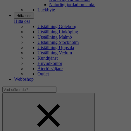
Naturligt jordad omtanke
Luckbyte
Hitta oss
Hitta oss
Utställning Göteborg
Utställning Linköping
Utställning Malmö
Utställning Stockholm
Utställning Uppsala
Utställning Vedum
Kundtjänst
Huvudkontor
Återförsäljare
Outlet
Webbshop
Vad
söker
Dölj
du?
sökfält