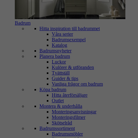
Badrum
Hitta inspiration till badrummet
Våra serier
Badrumsexempel
Katalog
Badrumsnyheter
Planera badrum
Luckor
Kulörer & utföranden
Tvättställ
Guider & tips
Vanliga frågor om badrum
Köpa badrum
Hitta återförsäljare
Outlet
Montera & underhålla
Monteringsanvisningar
Monteringsfilmer
Skötselråd
Badrumssortiment
Badrumsmöbler