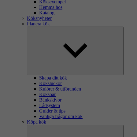
Köksexempel
Hemma hos
Katalog
Köksnyheter
Planera kök
Skapa ditt kök
Köksluckor
Kulörer & utföranden
Köksöar
Bänkskivor
Lådsystem
Guider & tips
Vanliga frågor om kök
Köpa kök