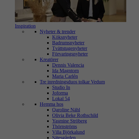
Inspiration
Nyheter & trender
Köksnyheter
Badrumsnyheter
Tvättstugenyheter
Förvaringsnyheter
Kreatörer
Dennis Valencia
Ida Magntorn
Maria Carlén
Tre inredningsduos tolkar Vedum
Studio In
Joforma
Lokal 54
Hemma hos
Qaroline Nähl
Olivia Beke Rothschild
Yasmine Ströberg
Thörnströms
Villa Björkalund
Sätesgården