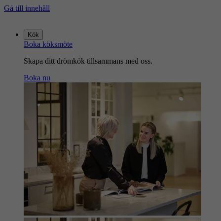
Gå till innehåll
Gå
till
Kök
startsidan
Boka köksmöte
Skapa ditt drömkök tillsammans med oss.
Boka nu