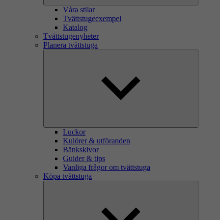
Våra stilar
Tvättstugeexempel
Katalog
Tvättstugenyheter
Planera tvättstuga
Luckor
Kulörer & utföranden
Bänkskivor
Guider & tips
Vanliga frågor om tvättstuga
Köpa tvättstuga