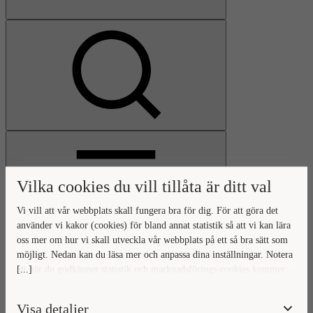
Visa
sökfält
Vilka cookies du vill tillåta är ditt val
Vi vill att vår webbplats skall fungera bra för dig. För att göra det
använder vi kakor (cookies) för bland annat statistik så att vi kan lära
oss mer om hur vi skall utveckla vår webbplats på ett så bra sätt som
Öppna
möjligt. Nedan kan du läsa mer och anpassa dina inställningar. Notera
huvudmeny
Gå
Stäng
[...]
att när du godkänner statistik och marknadsförings-cookies kommer
till
huvudmeny
viss data överföras utanför EU. Hur den informationen används av
startsidan
berörda bolag vet vi inte exakt. Till exempel uppfyller inte USA:s
Visa detaljer