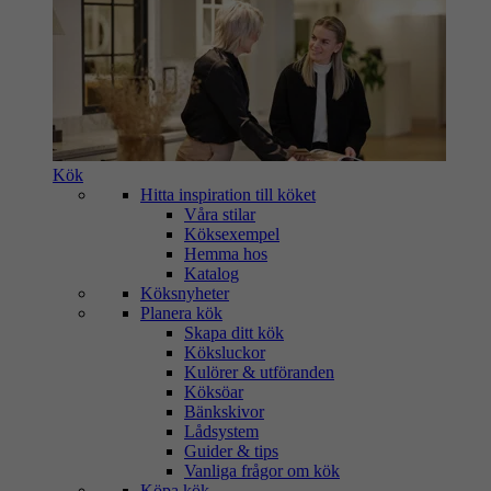
Kök
Hitta inspiration till köket
Våra stilar
Köksexempel
Hemma hos
Katalog
Köksnyheter
Planera kök
Skapa ditt kök
Köksluckor
Kulörer & utföranden
Köksöar
Bänkskivor
Lådsystem
Guider & tips
Vanliga frågor om kök
Köpa kök