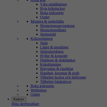
Våra utställningar
Byta köksluckor
Boka köksmöte
Outlet
Montera & underhålla
Monteringsanvisningar
Monteringsfilmer
Skötselråd
Kökssortiment
Skåp
Lådor & inredning
Skåpsinredning
Hyllor & konsoler
Diskhoar & diskbänkar
Köksblandare
Belysning & elartiklar
Handtag, knoppar & push
Tillbehör luckor och lådfronter
Tillbehör bänkskivor
Boka köksmöte
Webbshop
Outlet
Badrum
Hitta återförsäljare