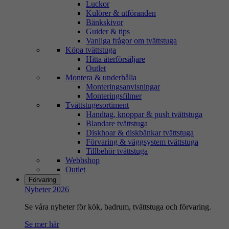
Luckor
Kulörer & utföranden
Bänkskivor
Guider & tips
Vanliga frågor om tvättstuga
Köpa tvättstuga
Hitta återförsäljare
Outlet
Montera & underhålla
Monteringsanvisningar
Monteringsfilmer
Tvättstugesortiment
Handtag, knoppar & push tvättstuga
Blandare tvättstuga
Diskhoar & diskbänkar tvättstuga
Förvaring & väggsystem tvättstuga
Tillbehör tvättstuga
Webbshop
Outlet
Förvaring
Nyheter 2026
Se våra nyheter för kök, badrum, tvättstuga och förvaring.
Se mer här