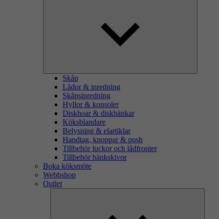
Skåp
Lådor & inredning
Skåpsinredning
Hyllor & konsoler
Diskhoar & diskbänkar
Köksblandare
Belysning & elartiklar
Handtag, knoppar & push
Tillbehör luckor och lådfronter
Tillbehör bänkskivor
Boka köksmöte
Webbshop
Outlet