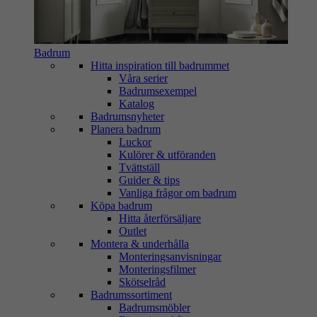
Badrum
Hitta inspiration till badrummet
Våra serier
Badrumsexempel
Katalog
Badrumsnyheter
Planera badrum
Luckor
Kulörer & utföranden
Tvättställ
Guider & tips
Vanliga frågor om badrum
Köpa badrum
Hitta återförsäljare
Outlet
Montera & underhålla
Monteringsanvisningar
Monteringsfilmer
Skötselråd
Badrumssortiment
Badrumsmöbler