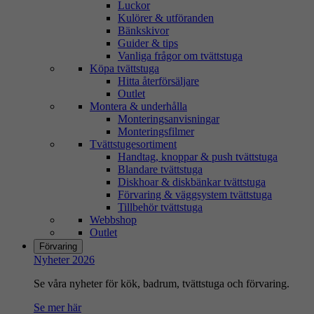
Luckor
Kulörer & utföranden
Bänkskivor
Guider & tips
Vanliga frågor om tvättstuga
Köpa tvättstuga
Hitta återförsäljare
Outlet
Montera & underhålla
Monteringsanvisningar
Monteringsfilmer
Tvättstugesortiment
Handtag, knoppar & push tvättstuga
Blandare tvättstuga
Diskhoar & diskbänkar tvättstuga
Förvaring & väggsystem tvättstuga
Tillbehör tvättstuga
Webbshop
Outlet
Förvaring
Nyheter 2026
Se våra nyheter för kök, badrum, tvättstuga och förvaring.
Se mer här