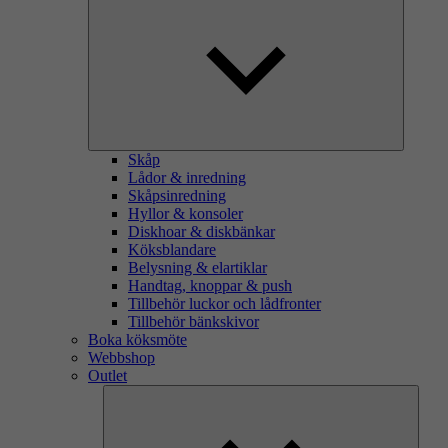
Skåp
Lådor & inredning
Skåpsinredning
Hyllor & konsoler
Diskhoar & diskbänkar
Köksblandare
Belysning & elartiklar
Handtag, knoppar & push
Tillbehör luckor och lådfronter
Tillbehör bänkskivor
Boka köksmöte
Webbshop
Outlet