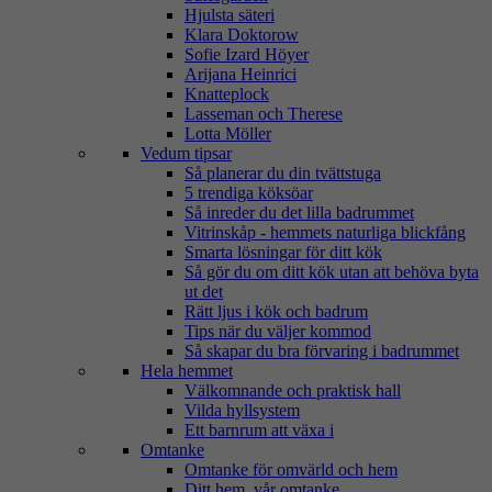
Hjulsta säteri
Klara Doktorow
Sofie Izard Höyer
Arijana Heinrici
Knatteplock
Lasseman och Therese
Lotta Möller
Vedum tipsar
Så planerar du din tvättstuga
5 trendiga köksöar
Så inreder du det lilla badrummet
Vitrinskåp - hemmets naturliga blickfång
Smarta lösningar för ditt kök
Så gör du om ditt kök utan att behöva byta
ut det
Rätt ljus i kök och badrum
Tips när du väljer kommod
Så skapar du bra förvaring i badrummet
Hela hemmet
Välkomnande och praktisk hall
Vilda hyllsystem
Ett barnrum att växa i
Omtanke
Omtanke för omvärld och hem
Ditt hem, vår omtanke