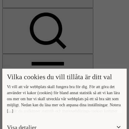
Visa
sökfält
Vilka cookies du vill tillåta är ditt val
Vi vill att vår webbplats skall fungera bra för dig. För att göra det
använder vi kakor (cookies) för bland annat statistik så att vi kan lära
oss mer om hur vi skall utveckla vår webbplats på ett så bra sätt som
Öppna
möjligt. Nedan kan du läsa mer och anpassa dina inställningar. Notera
huvudmeny
Gå
Stäng
[...]
att när du godkänner statistik och marknadsförings-cookies kommer
till
huvudmeny
viss data överföras utanför EU. Hur den informationen används av
startsidan
berörda bolag vet vi inte exakt. Till exempel uppfyller inte USA:s
Visa detaljer