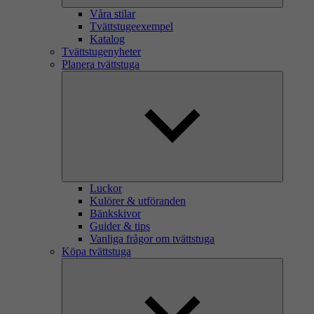
Våra stilar
Tvättstugeexempel
Katalog
Tvättstugenyheter
Planera tvättstuga
Luckor
Kulörer & utföranden
Bänkskivor
Guider & tips
Vanliga frågor om tvättstuga
Köpa tvättstuga