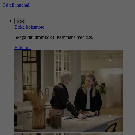
Gå till innehåll
Gå
till
Kök
startsidan
Boka köksmöte
Skapa ditt drömkök tillsammans med oss.
Boka nu