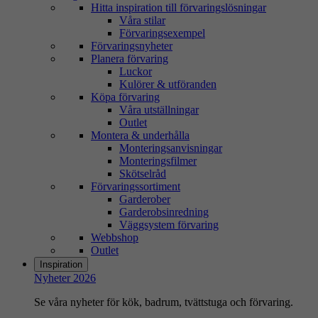
Hitta inspiration till förvaringslösningar
Våra stilar
Förvaringsexempel
Förvaringsnyheter
Planera förvaring
Luckor
Kulörer & utföranden
Köpa förvaring
Våra utställningar
Outlet
Montera & underhålla
Monteringsanvisningar
Monteringsfilmer
Skötselråd
Förvaringssortiment
Garderober
Garderobsinredning
Väggsystem förvaring
Webbshop
Outlet
Inspiration
Nyheter 2026
Se våra nyheter för kök, badrum, tvättstuga och förvaring.