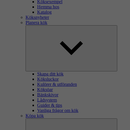
Köksexempel
Hemma hos
Katalog
Köksnyheter
Planera kök
Skapa ditt kök
Köksluckor
Kulörer & utföranden
Köksöar
Bänkskivor
Lådsystem
Guider & tips
Vanliga frågor om kök
Köpa kök