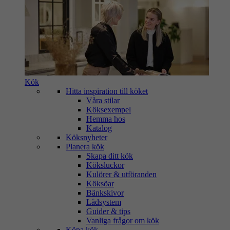
Kök
Hitta inspiration till köket
Våra stilar
Köksexempel
Hemma hos
Katalog
Köksnyheter
Planera kök
Skapa ditt kök
Köksluckor
Kulörer & utföranden
Köksöar
Bänkskivor
Lådsystem
Guider & tips
Vanliga frågor om kök
Köpa kök