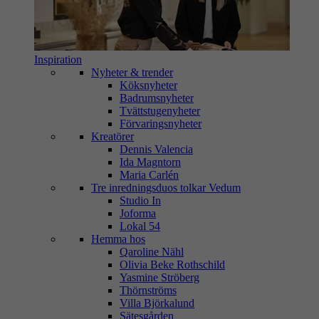
Inspiration
Nyheter & trender
Köksnyheter
Badrumsnyheter
Tvättstugenyheter
Förvaringsnyheter
Kreatörer
Dennis Valencia
Ida Magntorn
Maria Carlén
Tre inredningsduos tolkar Vedum
Studio In
Joforma
Lokal 54
Hemma hos
Qaroline Nähl
Olivia Beke Rothschild
Yasmine Ströberg
Thörnströms
Villa Björkalund
Sätesgården