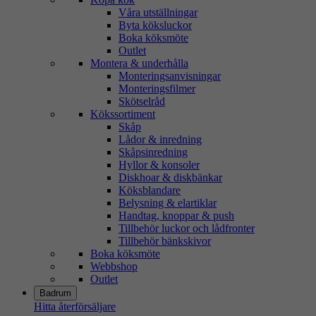
Våra utställningar
Byta köksluckor
Boka köksmöte
Outlet
Montera & underhålla
Monteringsanvisningar
Monteringsfilmer
Skötselråd
Kökssortiment
Skåp
Lådor & inredning
Skåpsinredning
Hyllor & konsoler
Diskhoar & diskbänkar
Köksblandare
Belysning & elartiklar
Handtag, knoppar & push
Tillbehör luckor och lådfronter
Tillbehör bänkskivor
Boka köksmöte
Webbshop
Outlet
Badrum
Hitta återförsäljare