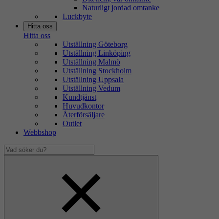
Naturligt jordad omtanke
Luckbyte
Hitta oss
Hitta oss
Utställning Göteborg
Utställning Linköping
Utställning Malmö
Utställning Stockholm
Utställning Uppsala
Utställning Vedum
Kundtjänst
Huvudkontor
Återförsäljare
Outlet
Webbshop
Vad
söker
Dölj
du?
sökfält