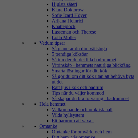
Hjulsta säteri
Klara Doktorow
Sofie Izard Höyer
Arijana Heinrici
Knatteplock
Lasseman och Therese
Lotta Möller
Vedum tipsar
Så planerar du din tvättstuga
5 trendiga köksöar
Så inreder du det lilla badrummet
Vitrinskåp - hemmets naturliga blickfång
Smarta lösningar för ditt kök
Så gör du om ditt kök utan att behöva byta
ut det
Rätt ljus i kök och badrum
Tips när du väljer kommod
Så skapar du bra förvaring i badrummet
Hela hemmet
Välkomnande och praktisk hall
Vilda hyllsystem
Ett barnrum att växa i
Omtanke
Omtanke för omvärld och hem
Ditt hem, vår omtanke