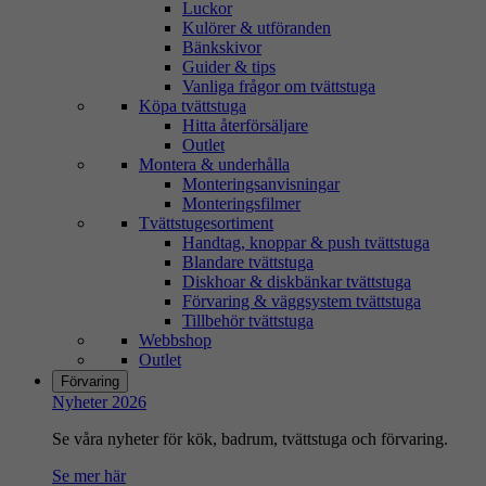
Luckor
Kulörer & utföranden
Bänkskivor
Guider & tips
Vanliga frågor om tvättstuga
Köpa tvättstuga
Hitta återförsäljare
Outlet
Montera & underhålla
Monteringsanvisningar
Monteringsfilmer
Tvättstugesortiment
Handtag, knoppar & push tvättstuga
Blandare tvättstuga
Diskhoar & diskbänkar tvättstuga
Förvaring & väggsystem tvättstuga
Tillbehör tvättstuga
Webbshop
Outlet
Förvaring
Nyheter 2026
Se våra nyheter för kök, badrum, tvättstuga och förvaring.
Se mer här