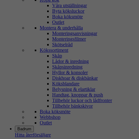
Våra utställningar
Byta köksluckor
Boka köksmöte
Outlet
Montera & underhålla
Monteringsanvisningar
Monteringsfilmer
Skötselråd
Kökssortiment
Skåp
Lådor & inredning
Skåpsinredning
Hyllor & konsoler
Diskhoar & diskbänkar
Köksblandare
Belysning & elartiklar
Handtag, knoppar & push
Tillbehör luckor och lådfronter
Tillbehör bänkskivor
Boka köksmöte
Webbshop
Outlet
Badrum
Hitta återförsäljare