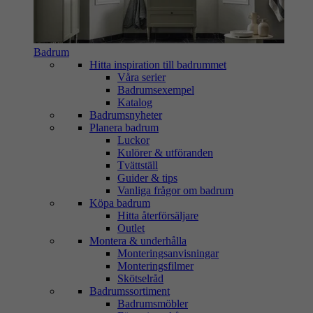
Badrum
Hitta inspiration till badrummet
Våra serier
Badrumsexempel
Katalog
Badrumsnyheter
Planera badrum
Luckor
Kulörer & utföranden
Tvättställ
Guider & tips
Vanliga frågor om badrum
Köpa badrum
Hitta återförsäljare
Outlet
Montera & underhålla
Monteringsanvisningar
Monteringsfilmer
Skötselråd
Badrumssortiment
Badrumsmöbler