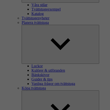
Våra stilar
Tvättstugeexempel
Katalog
Tvättstugenyheter
Planera tvättstuga
Luckor
Kulörer & utföranden
Bänkskivor
Guider & tips
Vanliga frågor om tvättstuga
Köpa tvättstuga