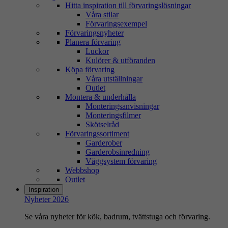
Hitta inspiration till förvaringslösningar
Våra stilar
Förvaringsexempel
Förvaringsnyheter
Planera förvaring
Luckor
Kulörer & utföranden
Köpa förvaring
Våra utställningar
Outlet
Montera & underhålla
Monteringsanvisningar
Monteringsfilmer
Skötselråd
Förvaringssortiment
Garderober
Garderobsinredning
Väggsystem förvaring
Webbshop
Outlet
Inspiration
Nyheter 2026
Se våra nyheter för kök, badrum, tvättstuga och förvaring.