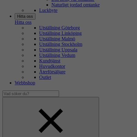
Naturligt jordad omtanke
Luckbyte
Hitta oss
Hitta oss
Utställning Göteborg
Utställning Linköping
Utställning Malmö
Utställning Stockholm
Utställning Uppsala
Utställning Vedum
Kundtjänst
Huvudkontor
Återförsäljare
Outlet
Webbshop
Vad
söker
Dölj
du?
sökfält