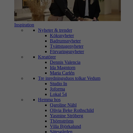
Inspiration
Nyheter & trender
Köksnyheter
Badrumsnyheter
Tvättstugenyheter
Förvaringsnyheter
Kreatörer
Dennis Valencia
Ida Magntorn
Maria Carlén
Tre inredningsduos tolkar Vedum
Studio In
Joforma
Lokal 54
Hemma hos
Qaroline Nähl
Olivia Beke Rothschild
Yasmine Ströberg
Thörnströms
Villa Björkalund
Sätesgården