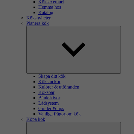
Köksexempel
Hemma hos
Katalog
Köksnyheter
Planera kök
Skapa ditt kök
Köksluckor
Kulörer & utföranden
Köksöar
Bänkskivor
Lådsystem
Guider & tips
Vanliga frågor om kök
Köpa kök