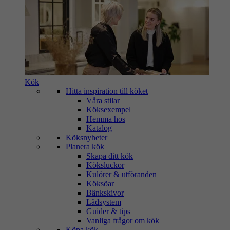
Kök
Hitta inspiration till köket
Våra stilar
Köksexempel
Hemma hos
Katalog
Köksnyheter
Planera kök
Skapa ditt kök
Köksluckor
Kulörer & utföranden
Köksöar
Bänkskivor
Lådsystem
Guider & tips
Vanliga frågor om kök
Köpa kök