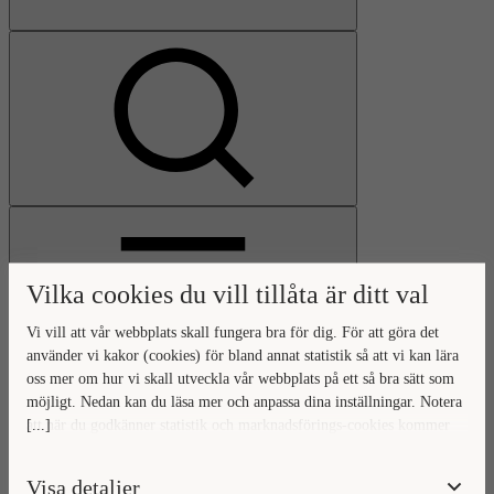
Visa
sökfält
Vilka cookies du vill tillåta är ditt val
Vi vill att vår webbplats skall fungera bra för dig. För att göra det
använder vi kakor (cookies) för bland annat statistik så att vi kan lära
oss mer om hur vi skall utveckla vår webbplats på ett så bra sätt som
Öppna
möjligt. Nedan kan du läsa mer och anpassa dina inställningar. Notera
huvudmeny
Gå
Stäng
[...]
att när du godkänner statistik och marknadsförings-cookies kommer
till
huvudmeny
viss data överföras utanför EU. Hur den informationen används av
startsidan
berörda bolag vet vi inte exakt. Till exempel uppfyller inte USA:s
Visa detaljer