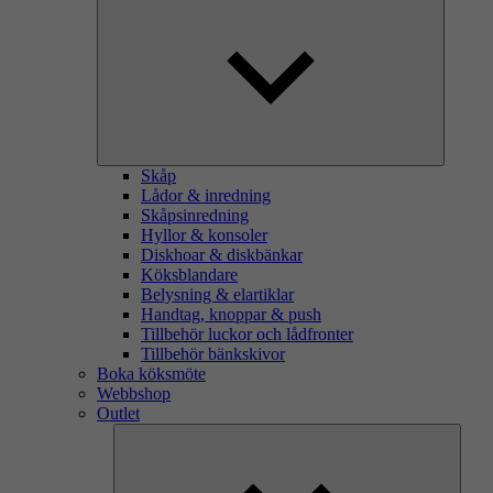
Skåp
Lådor & inredning
Skåpsinredning
Hyllor & konsoler
Diskhoar & diskbänkar
Köksblandare
Belysning & elartiklar
Handtag, knoppar & push
Tillbehör luckor och lådfronter
Tillbehör bänkskivor
Boka köksmöte
Webbshop
Outlet