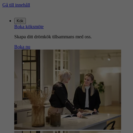
Gå till innehåll
Gå
till
Kök
startsidan
Boka köksmöte
Skapa ditt drömkök tillsammans med oss.
Boka nu