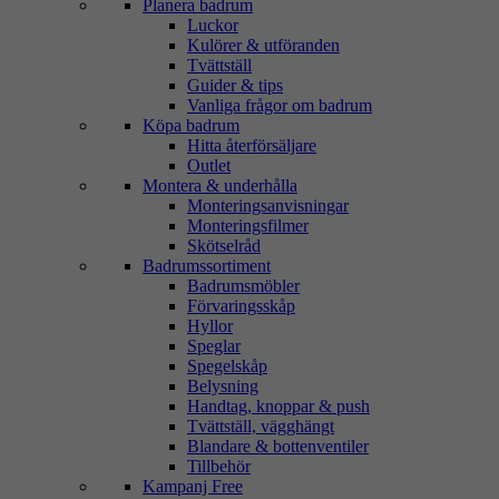
Planera badrum
Luckor
Kulörer & utföranden
Tvättställ
Guider & tips
Vanliga frågor om badrum
Köpa badrum
Hitta återförsäljare
Outlet
Montera & underhålla
Monteringsanvisningar
Monteringsfilmer
Skötselråd
Badrumssortiment
Badrumsmöbler
Förvaringsskåp
Hyllor
Speglar
Spegelskåp
Belysning
Handtag, knoppar & push
Tvättställ, vägghängt
Blandare & bottenventiler
Tillbehör
Kampanj Free