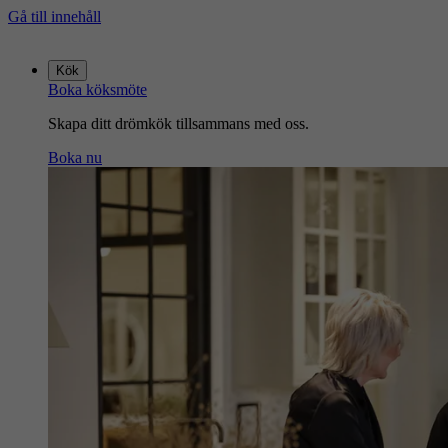
Gå till innehåll
Gå
till
Kök
startsidan
Boka köksmöte
Skapa ditt drömkök tillsammans med oss.
Boka nu