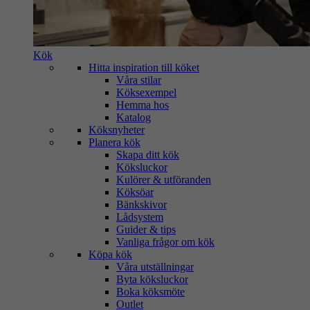
Kök
Hitta inspiration till köket
Våra stilar
Köksexempel
Hemma hos
Katalog
Köksnyheter
Planera kök
Skapa ditt kök
Köksluckor
Kulörer & utföranden
Köksöar
Bänkskivor
Lådsystem
Guider & tips
Vanliga frågor om kök
Köpa kök
Våra utställningar
Byta köksluckor
Boka köksmöte
Outlet