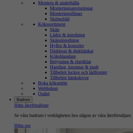
Montera & underhålla
Monteringsanvisningar
Monteringsfilmer
Skötselråd
Kökssortiment
Skåp
Lådor & inredning
Skåpsinredning
Hyllor & konsoler
Diskhoar & diskbänkar
Köksblandare
Belysning & elartiklar
Handtag, knoppar & push
Tillbehör luckor och lådfronter
Tillbehör bänkskivor
Boka köksmöte
Webbshop
Outlet
Badrum
Hitta återförsäljare
Se våra badrum i verkligheten hos någon av våra återförsäljare.
Hitta oss