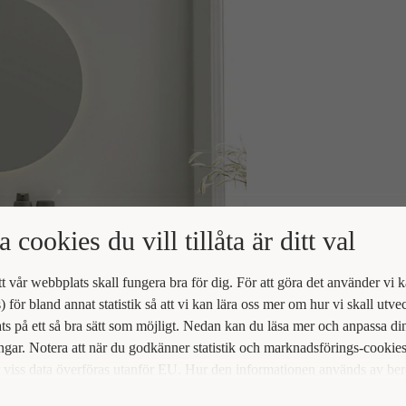
a cookies du vill tillåta är ditt val
att vår webbplats skall fungera bra för dig. För att göra det använder vi 
) för bland annat statistik så att vi kan lära oss mer om hur vi skall utve
s på ett så bra sätt som möjligt. Nedan kan du läsa mer och anpassa di
ingar. Notera att när du godkänner statistik och marknadsförings-cookie
viss data överföras utanför EU. Hur den informationen används av be
t vi inte exakt. Till exempel uppfyller inte USA:s lagstiftning alla de kr