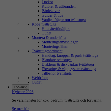
Luckor
Kulörer & utföranden
Bänkskivor
Guider & tips
Vanliga frågor om tvättstuga
Köpa tvättstuga
Hitta återförsäljare
Outlet
Montera & underhålla
Monteringsanvisningar
Monteringsfilmer
Tvättstugesortiment
Handtag, knoppar & push tvättstuga
Blandare tvättstuga
Diskhoar & diskbänkar tvättstuga
Förvaring & väggsystem tvättstuga
Tillbehör tvättstuga
Webbshop
Outlet
Förvaring
Nyheter 2026
Se våra nyheter för kök, badrum, tvättstuga och förvaring.
Se mer här