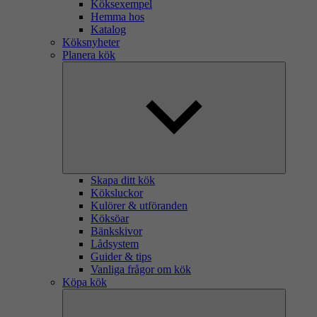
Köksexempel
Hemma hos
Katalog
Köksnyheter
Planera kök
Skapa ditt kök
Köksluckor
Kulörer & utföranden
Köksöar
Bänkskivor
Lådsystem
Guider & tips
Vanliga frågor om kök
Köpa kök