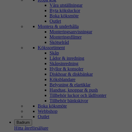
Våra utställningar
Byta köksluckor
Boka köksmöte
Outlet
Montera & underhålla
Monteringsanvisningar
Monteringsfilmer
Skötselråd
Kökssortiment
Skåp
Lådor & inredning
Skåpsinredning
Hyllor & konsoler
Diskhoar & diskbänkar
Köksblandare
Belysning & elartiklar
Handtag, knoppar & push
Tillbehör luckor och lådfronter
Tillbehör bänkskivor
Boka köksmöte
Webbshop
Outlet
Badrum
Hitta återförsäljare