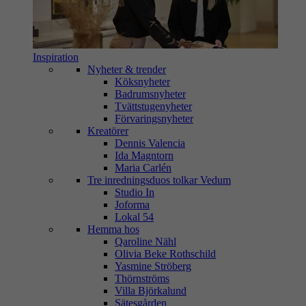
Inspiration
Nyheter & trender
Köksnyheter
Badrumsnyheter
Tvättstugenyheter
Förvaringsnyheter
Kreatörer
Dennis Valencia
Ida Magntorn
Maria Carlén
Tre inredningsduos tolkar Vedum
Studio In
Joforma
Lokal 54
Hemma hos
Qaroline Nähl
Olivia Beke Rothschild
Yasmine Ströberg
Thörnströms
Villa Björkalund
Sätesgården