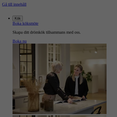
Gå till innehåll
Gå
till
Kök
startsidan
Boka köksmöte
Skapa ditt drömkök tillsammans med oss.
Boka nu