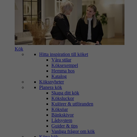
Kök
Hitta inspiration till köket
Våra stilar
Köksexempel
Hemma hos
Katalog
Köksnyheter
Planera kök
Skapa ditt kök
Köksluckor
Kulörer & utföranden
Köksöar
Bänkskivor
Lådsystem
Guider & tips
Vanliga frågor om kök
Köpa kök