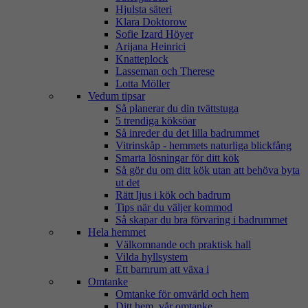
Hjulsta säteri
Klara Doktorow
Sofie Izard Höyer
Arijana Heinrici
Knatteplock
Lasseman och Therese
Lotta Möller
Vedum tipsar
Så planerar du din tvättstuga
5 trendiga köksöar
Så inreder du det lilla badrummet
Vitrinskåp - hemmets naturliga blickfång
Smarta lösningar för ditt kök
Så gör du om ditt kök utan att behöva byta
ut det
Rätt ljus i kök och badrum
Tips när du väljer kommod
Så skapar du bra förvaring i badrummet
Hela hemmet
Välkomnande och praktisk hall
Vilda hyllsystem
Ett barnrum att växa i
Omtanke
Omtanke för omvärld och hem
Ditt hem, vår omtanke