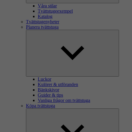
Våra stilar
Tvättstugeexempel
Katalog
Tvättstugenyheter
Planera tvättstuga
Luckor
Kulörer & utföranden
Bänkskivor
Guider & tips
Vanliga frågor om tvättstuga
Köpa tvättstuga