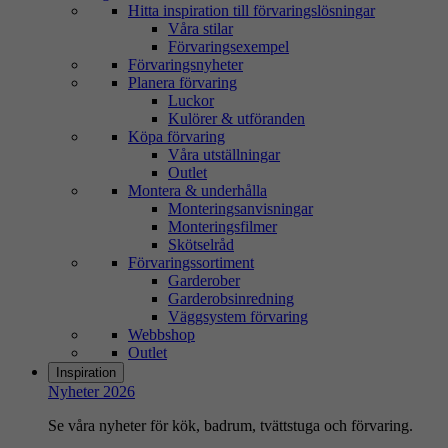
Hitta inspiration till förvaringslösningar
Våra stilar
Förvaringsexempel
Förvaringsnyheter
Planera förvaring
Luckor
Kulörer & utföranden
Köpa förvaring
Våra utställningar
Outlet
Montera & underhålla
Monteringsanvisningar
Monteringsfilmer
Skötselråd
Förvaringssortiment
Garderober
Garderobsinredning
Väggsystem förvaring
Webbshop
Outlet
Inspiration
Nyheter 2026
Se våra nyheter för kök, badrum, tvättstuga och förvaring.