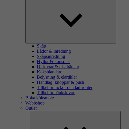
Skåp
Lådor & inredning
Skåpsinredning
Hyllor & konsoler
Diskhoar & diskbänkar
Köksblandare
Belysning & elartiklar
Handtag, knoppar & push
Tillbehör luckor och lådfronter
Tillbehör bänkskivor
Boka köksmöte
Webbshop
Outlet