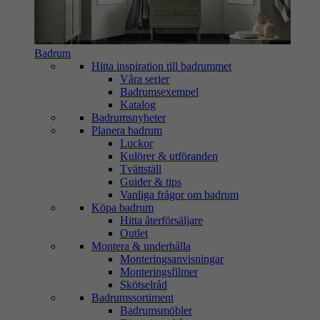
Badrum
Hitta inspiration till badrummet
Våra serier
Badrumsexempel
Katalog
Badrumsnyheter
Planera badrum
Luckor
Kulörer & utföranden
Tvättställ
Guider & tips
Vanliga frågor om badrum
Köpa badrum
Hitta återförsäljare
Outlet
Montera & underhålla
Monteringsanvisningar
Monteringsfilmer
Skötselråd
Badrumssortiment
Badrumsmöbler