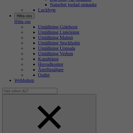
Naturligt jordad omtanke
Luckbyte
Hitta oss
Hitta oss
Utställning Göteborg
Utställning Linköping
Utställning Malmö
Utställning Stockholm
Utställning Uppsala
Utställning Vedum
Kundtjänst
Huvudkontor
Återförsäljare
Outlet
Webbshop
Vad
söker
Dölj
du?
sökfält