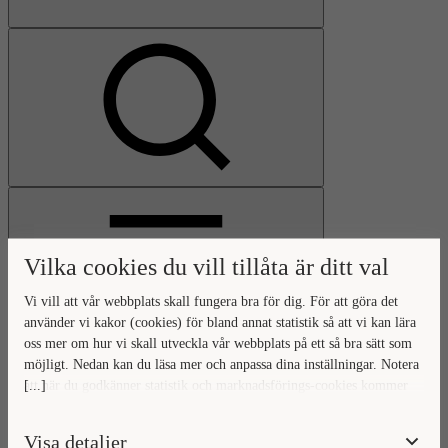
Visa
sökfält
Vilka cookies du vill tillåta är ditt val
Vi vill att vår webbplats skall fungera bra för dig. För att göra det
använder vi kakor (cookies) för bland annat statistik så att vi kan lära
oss mer om hur vi skall utveckla vår webbplats på ett så bra sätt som
Öppna
möjligt. Nedan kan du läsa mer och anpassa dina inställningar. Notera
huvudmeny
Gå
Stäng
[...]
att när du godkänner statistik och marknadsförings-cookies kommer
till
huvudmeny
viss data överföras utanför EU. Hur den informationen används av
startsidan
berörda bolag vet vi inte exakt. Till exempel uppfyller inte USA:s
Visa detaljer