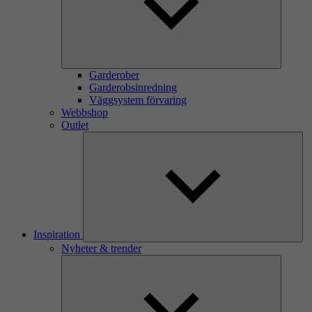
Garderober
Garderobsinredning
Väggsystem förvaring
Webbshop
Outlet
Inspiration
Nyheter & trender