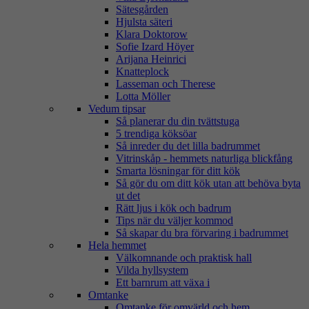
Sätesgården
Hjulsta säteri
Klara Doktorow
Sofie Izard Höyer
Arijana Heinrici
Knatteplock
Lasseman och Therese
Lotta Möller
Vedum tipsar
Så planerar du din tvättstuga
5 trendiga köksöar
Så inreder du det lilla badrummet
Vitrinskåp - hemmets naturliga blickfång
Smarta lösningar för ditt kök
Så gör du om ditt kök utan att behöva byta
ut det
Rätt ljus i kök och badrum
Tips när du väljer kommod
Så skapar du bra förvaring i badrummet
Hela hemmet
Välkomnande och praktisk hall
Vilda hyllsystem
Ett barnrum att växa i
Omtanke
Omtanke för omvärld och hem