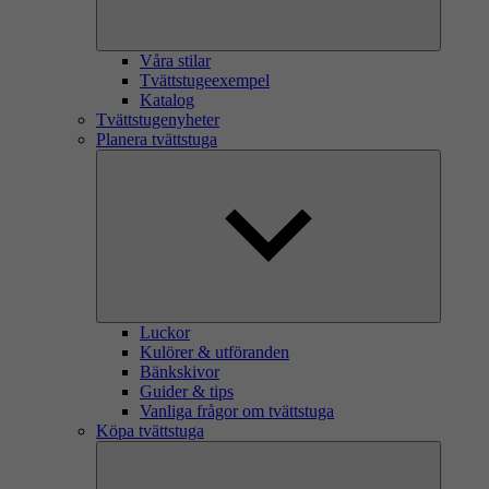
Våra stilar
Tvättstugeexempel
Katalog
Tvättstugenyheter
Planera tvättstuga
Luckor
Kulörer & utföranden
Bänkskivor
Guider & tips
Vanliga frågor om tvättstuga
Köpa tvättstuga