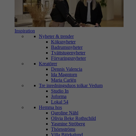
Inspiration
Nyheter & trender
Köksnyheter
Badrumsnyheter
Tvättstugenyheter
Förvaringsnyheter
Kreatörer
Dennis Valencia
Ida Magntorn
Maria Carlén
Tre inredningsduos tolkar Vedum
Studio In
Joforma
Lokal 54
Hemma hos
Qaroline Nähl
Olivia Beke Rothschild
Yasmine Ströberg
Thörnströms
Villa Björkalund