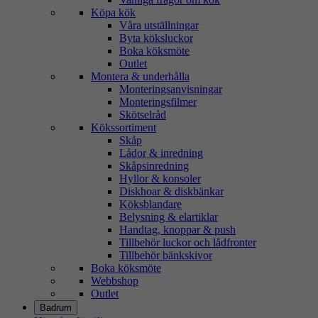
Köpa kök
Våra utställningar
Byta köksluckor
Boka köksmöte
Outlet
Montera & underhålla
Monteringsanvisningar
Monteringsfilmer
Skötselråd
Kökssortiment
Skåp
Lådor & inredning
Skåpsinredning
Hyllor & konsoler
Diskhoar & diskbänkar
Köksblandare
Belysning & elartiklar
Handtag, knoppar & push
Tillbehör luckor och lådfronter
Tillbehör bänkskivor
Boka köksmöte
Webbshop
Outlet
Badrum