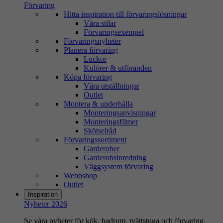
Förvaring
Hitta inspiration till förvaringslösningar
Våra stilar
Förvaringsexempel
Förvaringsnyheter
Planera förvaring
Luckor
Kulörer & utföranden
Köpa förvaring
Våra utställningar
Outlet
Montera & underhålla
Monteringsanvisningar
Monteringsfilmer
Skötselråd
Förvaringssortiment
Garderober
Garderobsinredning
Väggsystem förvaring
Webbshop
Outlet
Inspiration
Nyheter 2026
Se våra nyheter för kök, badrum, tvättstuga och förvaring.