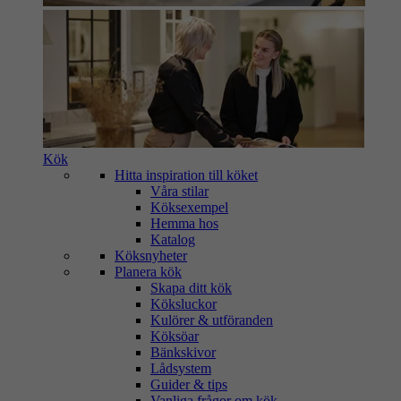
Kök
Hitta inspiration till köket
Våra stilar
Köksexempel
Hemma hos
Katalog
Köksnyheter
Planera kök
Skapa ditt kök
Köksluckor
Kulörer & utföranden
Köksöar
Bänkskivor
Lådsystem
Guider & tips
Vanliga frågor om kök