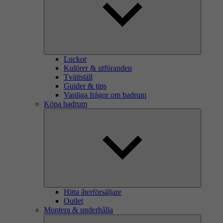
Luckor
Kulörer & utföranden
Tvättställ
Guider & tips
Vanliga frågor om badrum
Köpa badrum
Hitta återförsäljare
Outlet
Montera & underhålla