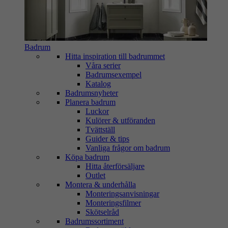
Badrum
Hitta inspiration till badrummet
Våra serier
Badrumsexempel
Katalog
Badrumsnyheter
Planera badrum
Luckor
Kulörer & utföranden
Tvättställ
Guider & tips
Vanliga frågor om badrum
Köpa badrum
Hitta återförsäljare
Outlet
Montera & underhålla
Monteringsanvisningar
Monteringsfilmer
Skötselråd
Badrumssortiment