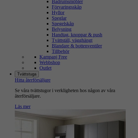
Badrumsmöbler
Förvaringsskåp
Hyllor
Speglar
Spegelskåp
Belysning
Handtag, knoppar & push
Tvättställ, vägghängt
Blandare & bottenventiler
Tillbehör
Kampanj Free
Webbshop
Outlet
Tvättstuga
Hitta återförsäljare
Se våra tvättstugor i verkligheten hos någon av våra
återförsäljare.
Läs mer