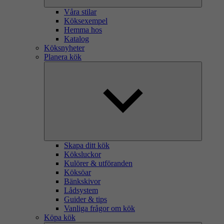
Våra stilar
Köksexempel
Hemma hos
Katalog
Köksnyheter
Planera kök
Skapa ditt kök
Köksluckor
Kulörer & utföranden
Köksöar
Bänkskivor
Lådsystem
Guider & tips
Vanliga frågor om kök
Köpa kök