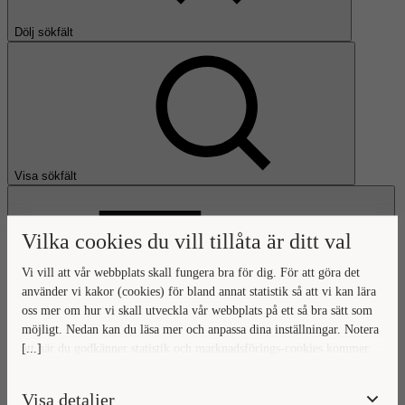
Dölj sökfält
Visa sökfält
Vilka cookies du vill tillåta är ditt val
Vi vill att vår webbplats skall fungera bra för dig. För att göra det
använder vi kakor (cookies) för bland annat statistik så att vi kan lära
oss mer om hur vi skall utveckla vår webbplats på ett så bra sätt som
Öppna huvudmeny
möjligt. Nedan kan du läsa mer och anpassa dina inställningar. Notera
[...]
att när du godkänner statistik och marknadsförings-cookies kommer
Gå till startsidan
viss data överföras utanför EU. Hur den informationen används av
berörda bolag vet vi inte exakt. Till exempel uppfyller inte USA:s
Visa detaljer