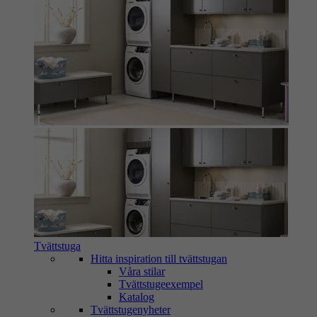
Tvättstuga
Hitta inspiration till tvättstugan
Våra stilar
Tvättstugeexempel
Katalog
Tvättstugenyheter