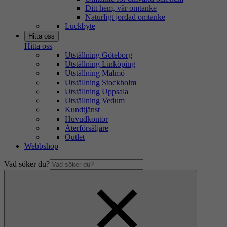
Ditt hem, vår omtanke
Naturligt jordad omtanke
Luckbyte
Hitta oss
Hitta oss
Utställning Göteborg
Utställning Linköping
Utställning Malmö
Utställning Stockholm
Utställning Uppsala
Utställning Vedum
Kundtjänst
Huvudkontor
Återförsäljare
Outlet
Webbshop
Vad söker du?