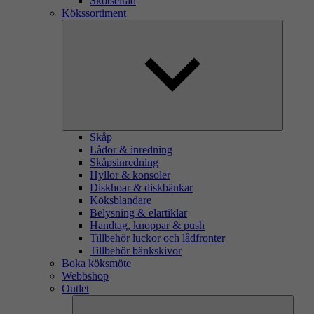
Skötselråd
Kökssortiment
Skåp
Lådor & inredning
Skåpsinredning
Hyllor & konsoler
Diskhoar & diskbänkar
Köksblandare
Belysning & elartiklar
Handtag, knoppar & push
Tillbehör luckor och lådfronter
Tillbehör bänkskivor
Boka köksmöte
Webbshop
Outlet