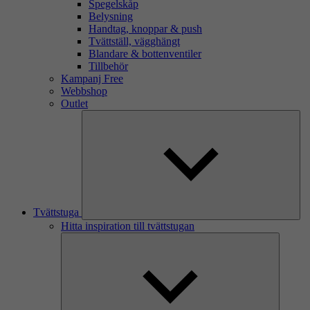
Spegelskåp
Belysning
Handtag, knoppar & push
Tvättställ, vägghängt
Blandare & bottenventiler
Tillbehör
Kampanj Free
Webbshop
Outlet
Tvättstuga
Hitta inspiration till tvättstugan