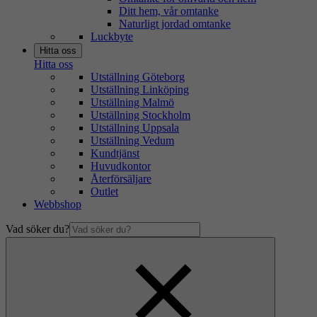
Ditt hem, vår omtanke
Naturligt jordad omtanke
Luckbyte
Hitta oss
Hitta oss
Utställning Göteborg
Utställning Linköping
Utställning Malmö
Utställning Stockholm
Utställning Uppsala
Utställning Vedum
Kundtjänst
Huvudkontor
Återförsäljare
Outlet
Webbshop
Vad söker du?