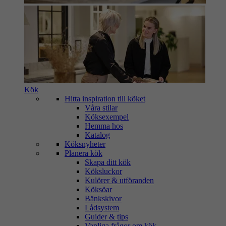
Kök
Hitta inspiration till köket
Våra stilar
Köksexempel
Hemma hos
Katalog
Köksnyheter
Planera kök
Skapa ditt kök
Köksluckor
Kulörer & utföranden
Köksöar
Bänkskivor
Lådsystem
Guider & tips
Vanliga frågor om kök