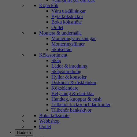
Köpa kök
Våra utställningar
Byta köksluckor
Boka köksmöte
Outlet
Montera & underhålla
Monteringsanvisningar
Monteringsfilmer
Skötselråd
Kökssortiment
Skåp
Lådor & inredning
Skåpsinredning
Hyllor & konsoler
Diskhoar & diskbänkar
Köksblandare
Belysning & elartiklar
Handtag, knoppar & push
Tillbehör luckor och lådfronter
Tillbehör bänkskivor
Boka köksmöte
Webbshop
Outlet
Badrum