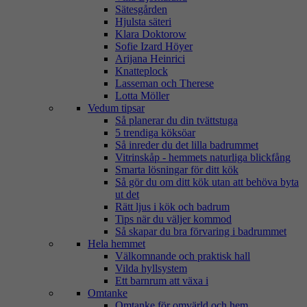
Sätesgården
Hjulsta säteri
Klara Doktorow
Sofie Izard Höyer
Arijana Heinrici
Knatteplock
Lasseman och Therese
Lotta Möller
Vedum tipsar
Så planerar du din tvättstuga
5 trendiga köksöar
Så inreder du det lilla badrummet
Vitrinskåp - hemmets naturliga blickfång
Smarta lösningar för ditt kök
Så gör du om ditt kök utan att behöva byta
ut det
Rätt ljus i kök och badrum
Tips när du väljer kommod
Så skapar du bra förvaring i badrummet
Hela hemmet
Välkomnande och praktisk hall
Vilda hyllsystem
Ett barnrum att växa i
Omtanke
Omtanke för omvärld och hem