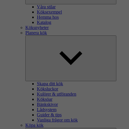
Våra stilar
Köksexempel
Hemma hos
Katalog
Köksnyheter
Planera kök
Skapa ditt kök
Köksluckor
Kulörer & utföranden
Köksöar
Bänkskivor
Lådsystem
Guider & tips
Vanliga frågor om kök
Köpa kök