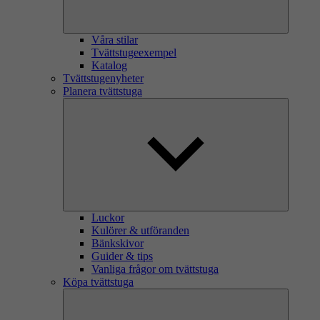
Våra stilar
Tvättstugeexempel
Katalog
Tvättstugenyheter
Planera tvättstuga
Luckor
Kulörer & utföranden
Bänkskivor
Guider & tips
Vanliga frågor om tvättstuga
Köpa tvättstuga