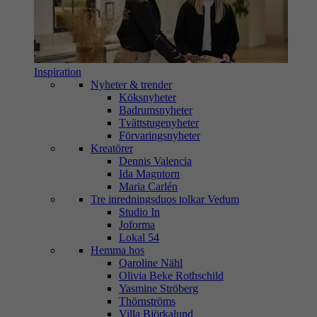
Inspiration
Nyheter & trender
Köksnyheter
Badrumsnyheter
Tvättstugenyheter
Förvaringsnyheter
Kreatörer
Dennis Valencia
Ida Magntorn
Maria Carlén
Tre inredningsduos tolkar Vedum
Studio In
Joforma
Lokal 54
Hemma hos
Qaroline Nähl
Olivia Beke Rothschild
Yasmine Ströberg
Thörnströms
Villa Björkalund