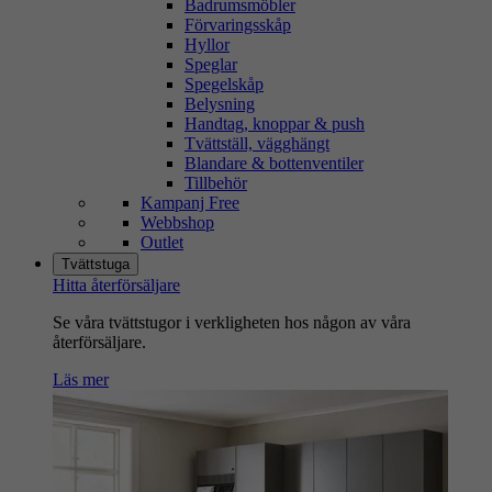
Badrumsmöbler
Förvaringsskåp
Hyllor
Speglar
Spegelskåp
Belysning
Handtag, knoppar & push
Tvättställ, vägghängt
Blandare & bottenventiler
Tillbehör
Kampanj Free
Webbshop
Outlet
Tvättstuga
Hitta återförsäljare
Se våra tvättstugor i verkligheten hos någon av våra
återförsäljare.
Läs mer