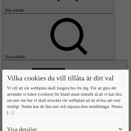
Dölj sökfält
Visa sökfält
Vilka cookies du vill tillåta är ditt val
Vi vill att vår webbplats skall fungera bra för dig. För att göra det
använder vi kakor (cookies) för bland annat statistik så att vi kan lära
oss mer om hur vi skall utveckla vår webbplats på ett så bra sätt som
Öppna huvudmeny
möjligt. Nedan kan du läsa mer och anpassa dina inställningar. Notera
[...]
att när du godkänner statistik och marknadsförings-cookies kommer
Gå till startsidan
viss data överföras utanför EU. Hur den informationen används av
berörda bolag vet vi inte exakt. Till exempel uppfyller inte USA:s
Visa detaljer