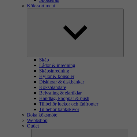
Skötselråd
Kökssortiment
Skåp
Lådor & inredning
Skåpsinredning
Hyllor & konsoler
Diskhoar & diskbänkar
Köksblandare
Belysning & elartiklar
Handtag, knoppar & push
Tillbehör luckor och lådfronter
Tillbehör bänkskivor
Boka köksmöte
Webbshop
Outlet