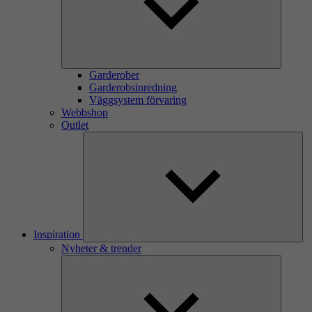
Garderober
Garderobsinredning
Väggsystem förvaring
Webbshop
Outlet
Inspiration
Nyheter & trender