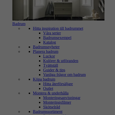
Badrum
Hitta inspiration till badrummet
Våra serier
Badrumsexempel
Katalog
Badrumsnyheter
Planera badrum
Luckor
Kulörer & utföranden
Tvättställ
Guider & tips
Vanliga frågor om badrum
Köpa badrum
Hitta återförsäljare
Outlet
Montera & underhålla
Monteringsanvisningar
Monteringsfilmer
Skötselråd
Badrumssortiment