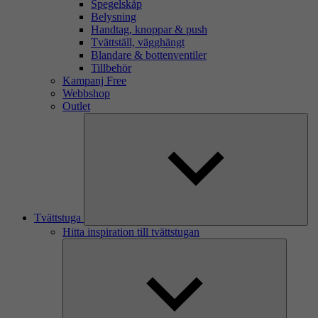
Spegelskåp
Belysning
Handtag, knoppar & push
Tvättställ, vägghängt
Blandare & bottenventiler
Tillbehör
Kampanj Free
Webbshop
Outlet
Tvättstuga
Hitta inspiration till tvättstugan