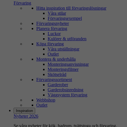
Förvaring
Hitta inspiration till förvaringslösningar
Våra stilar
Förvaringsexempel
Förvaringsnyheter
Planera förvaring
Luckor
Kulörer & utföranden
Köpa förvaring
Våra utställningar
Outlet
Montera & underhålla
Monteringsanvisningar
Monteringsfilmer
Skötselråd
Förvaringssortiment
Garderober
Garderobsinredning
Väggsystem förvaring
Webbshop
Outlet
Inspiration
Nyheter 2026
Se våra nyheter för kök, badrum, tvättstuga och förvaring.