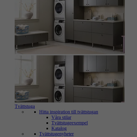
Tvättstuga
Hitta inspiration till tvättstugan
Våra stilar
Tvättstugeexempel
Katalog
Tvättstugenyheter