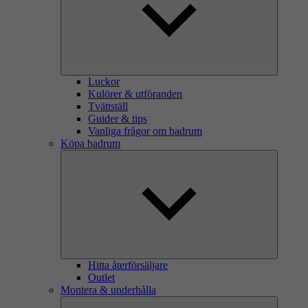
Luckor
Kulörer & utföranden
Tvättställ
Guider & tips
Vanliga frågor om badrum
Köpa badrum
Hitta återförsäljare
Outlet
Montera & underhålla