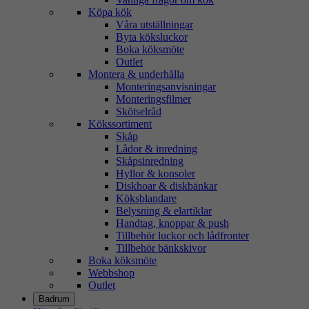
Köpa kök
Våra utställningar
Byta köksluckor
Boka köksmöte
Outlet
Montera & underhålla
Monteringsanvisningar
Monteringsfilmer
Skötselråd
Kökssortiment
Skåp
Lådor & inredning
Skåpsinredning
Hyllor & konsoler
Diskhoar & diskbänkar
Köksblandare
Belysning & elartiklar
Handtag, knoppar & push
Tillbehör luckor och lådfronter
Tillbehör bänkskivor
Boka köksmöte
Webbshop
Outlet
Badrum