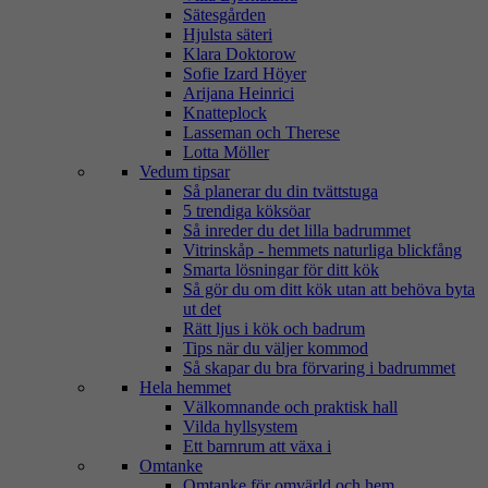
Sätesgården
Hjulsta säteri
Klara Doktorow
Sofie Izard Höyer
Arijana Heinrici
Knatteplock
Lasseman och Therese
Lotta Möller
Vedum tipsar
Så planerar du din tvättstuga
5 trendiga köksöar
Så inreder du det lilla badrummet
Vitrinskåp - hemmets naturliga blickfång
Smarta lösningar för ditt kök
Så gör du om ditt kök utan att behöva byta
ut det
Rätt ljus i kök och badrum
Tips när du väljer kommod
Så skapar du bra förvaring i badrummet
Hela hemmet
Välkomnande och praktisk hall
Vilda hyllsystem
Ett barnrum att växa i
Omtanke
Omtanke för omvärld och hem