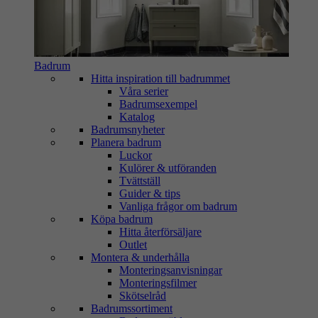
Badrum
Hitta inspiration till badrummet
Våra serier
Badrumsexempel
Katalog
Badrumsnyheter
Planera badrum
Luckor
Kulörer & utföranden
Tvättställ
Guider & tips
Vanliga frågor om badrum
Köpa badrum
Hitta återförsäljare
Outlet
Montera & underhålla
Monteringsanvisningar
Monteringsfilmer
Skötselråd
Badrumssortiment