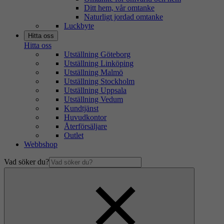
Ditt hem, vår omtanke
Naturligt jordad omtanke
Luckbyte
Hitta oss
Hitta oss
Utställning Göteborg
Utställning Linköping
Utställning Malmö
Utställning Stockholm
Utställning Uppsala
Utställning Vedum
Kundtjänst
Huvudkontor
Återförsäljare
Outlet
Webbshop
Vad söker du?