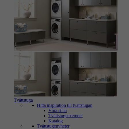
Tvättstuga
Hitta inspiration till tvättstugan
Våra stilar
Tvättstugeexempel
Katalog
Tvättstugenyheter