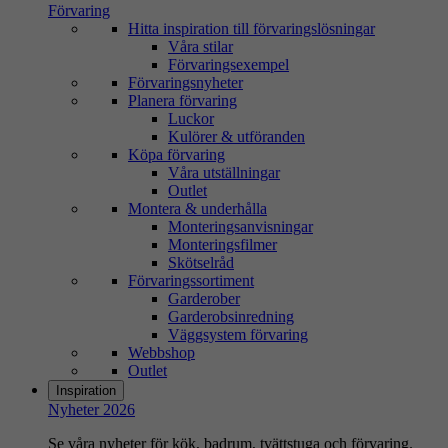
Förvaring
Hitta inspiration till förvaringslösningar
Våra stilar
Förvaringsexempel
Förvaringsnyheter
Planera förvaring
Luckor
Kulörer & utföranden
Köpa förvaring
Våra utställningar
Outlet
Montera & underhålla
Monteringsanvisningar
Monteringsfilmer
Skötselråd
Förvaringssortiment
Garderober
Garderobsinredning
Väggsystem förvaring
Webbshop
Outlet
Inspiration
Nyheter 2026
Se våra nyheter för kök, badrum, tvättstuga och förvaring.