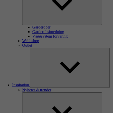
Garderober
Garderobsinredning
Väggsystem förvaring
Webbshop
Outlet
Inspiration
Nyheter & trender