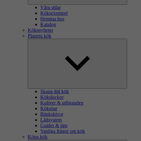
Våra stilar
Köksexempel
Hemma hos
Katalog
Köksnyheter
Planera kök
Skapa ditt kök
Köksluckor
Kulörer & utföranden
Köksöar
Bänkskivor
Lådsystem
Guider & tips
Vanliga frågor om kök
Köpa kök