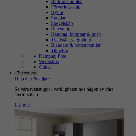
Badrumsmöbler
Förvaringsskåp
Hyllor
Speglar
Spegelskåp
Belysning
Handtag, knoppar & push
Tvättställ, vägghängt
Blandare & bottenventiler
Tillbehör
Kampanj Free
Webbshop
Outlet
Tvättstuga
Hitta återförsäljare
Se våra tvättstugor i verkligheten hos någon av våra
återförsäljare.
Läs mer