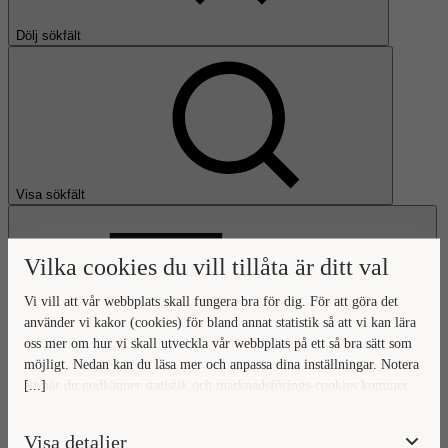
Dölj sökfält
Visa sökfält
Vilka cookies du vill tillåta är ditt val
Vi vill att vår webbplats skall fungera bra för dig. För att göra det
använder vi kakor (cookies) för bland annat statistik så att vi kan lära
oss mer om hur vi skall utveckla vår webbplats på ett så bra sätt som
Öppna huvudmeny
möjligt. Nedan kan du läsa mer och anpassa dina inställningar. Notera
[...]
att när du godkänner statistik och marknadsförings-cookies kommer
Gå till startsidan
viss data överföras utanför EU. Hur den informationen används av
berörda bolag vet vi inte exakt. Till exempel uppfyller inte USA:s
Visa detaljer