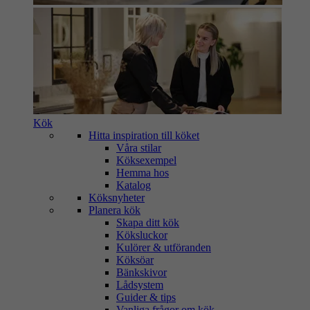
Kök
Hitta inspiration till köket
Våra stilar
Köksexempel
Hemma hos
Katalog
Köksnyheter
Planera kök
Skapa ditt kök
Köksluckor
Kulörer & utföranden
Köksöar
Bänkskivor
Lådsystem
Guider & tips
Vanliga frågor om kök