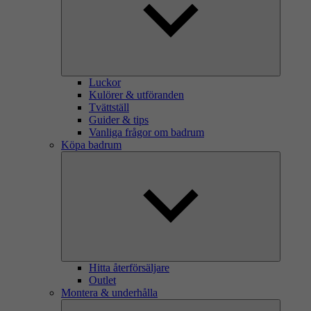
Luckor
Kulörer & utföranden
Tvättställ
Guider & tips
Vanliga frågor om badrum
Köpa badrum
Hitta återförsäljare
Outlet
Montera & underhålla