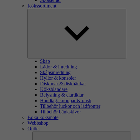
Skötselråd
Kökssortiment
Skåp
Lådor & inredning
Skåpsinredning
Hyllor & konsoler
Diskhoar & diskbänkar
Köksblandare
Belysning & elartiklar
Handtag, knoppar & push
Tillbehör luckor och lådfronter
Tillbehör bänkskivor
Boka köksmöte
Webbshop
Outlet