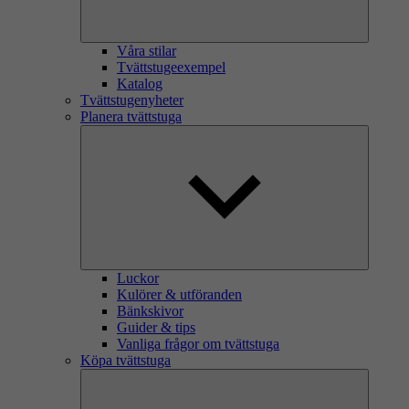
Våra stilar
Tvättstugeexempel
Katalog
Tvättstugenyheter
Planera tvättstuga
Luckor
Kulörer & utföranden
Bänkskivor
Guider & tips
Vanliga frågor om tvättstuga
Köpa tvättstuga