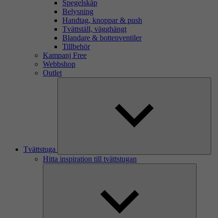
Spegelskåp
Belysning
Handtag, knoppar & push
Tvättställ, vägghängt
Blandare & bottenventiler
Tillbehör
Kampanj Free
Webbshop
Outlet
Tvättstuga
Hitta inspiration till tvättstugan