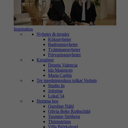
Inspiration
Nyheter & trender
Köksnyheter
Badrumsnyheter
Tvättstugenyheter
Förvaringsnyheter
Kreatörer
Dennis Valencia
Ida Magntorn
Maria Carlén
Tre inredningsduos tolkar Vedum
Studio In
Joforma
Lokal 54
Hemma hos
Qaroline Nähl
Olivia Beke Rothschild
Yasmine Ströberg
Thörnströms
Villa Björkalund