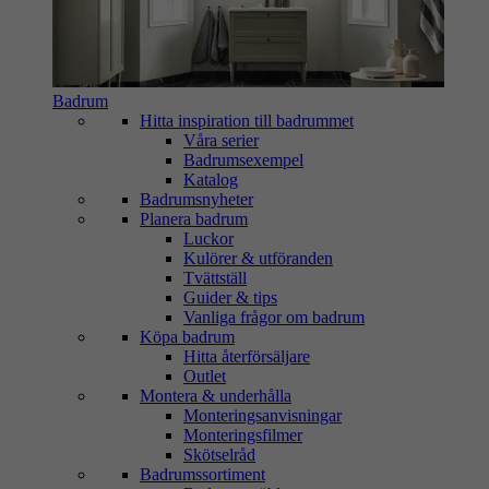
Badrum
Hitta inspiration till badrummet
Våra serier
Badrumsexempel
Katalog
Badrumsnyheter
Planera badrum
Luckor
Kulörer & utföranden
Tvättställ
Guider & tips
Vanliga frågor om badrum
Köpa badrum
Hitta återförsäljare
Outlet
Montera & underhålla
Monteringsanvisningar
Monteringsfilmer
Skötselråd
Badrumssortiment