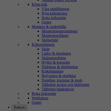
Köpa kök
Våra utställningar
Byta köksluckor
Boka köksmöte
Outlet
Montera & underhålla
Monteringsanvisningar
Monteringsfilmer
Skötselråd
Kökssortiment
Skåp
Lådor & inredning
Skåpsinredning
Hyllor & konsoler
Diskhoar & diskbänkar
Köksblandare
Belysning & elartiklar
Handtag, knoppar & push
Tillbehör luckor och lådfronter
Tillbehör bänkskivor
Boka köksmöte
Webbshop
Outlet
Badrum