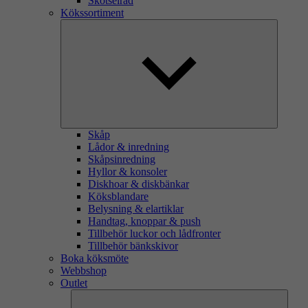
Skötselråd
Kökssortiment
Skåp
Lådor & inredning
Skåpsinredning
Hyllor & konsoler
Diskhoar & diskbänkar
Köksblandare
Belysning & elartiklar
Handtag, knoppar & push
Tillbehör luckor och lådfronter
Tillbehör bänkskivor
Boka köksmöte
Webbshop
Outlet