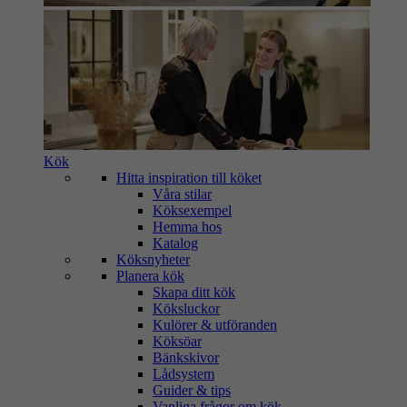
Kök
Hitta inspiration till köket
Våra stilar
Köksexempel
Hemma hos
Katalog
Köksnyheter
Planera kök
Skapa ditt kök
Köksluckor
Kulörer & utföranden
Köksöar
Bänkskivor
Lådsystem
Guider & tips
Vanliga frågor om kök