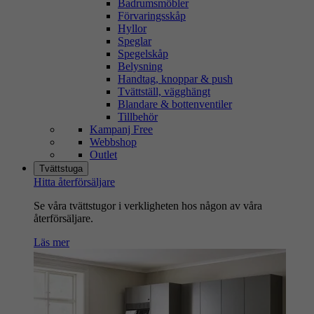
Badrumsmöbler
Förvaringsskåp
Hyllor
Speglar
Spegelskåp
Belysning
Handtag, knoppar & push
Tvättställ, vägghängt
Blandare & bottenventiler
Tillbehör
Kampanj Free
Webbshop
Outlet
Tvättstuga
Hitta återförsäljare
Se våra tvättstugor i verkligheten hos någon av våra
återförsäljare.
Läs mer