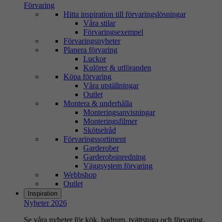
Förvaring
Hitta inspiration till förvaringslösningar
Våra stilar
Förvaringsexempel
Förvaringsnyheter
Planera förvaring
Luckor
Kulörer & utföranden
Köpa förvaring
Våra utställningar
Outlet
Montera & underhålla
Monteringsanvisningar
Monteringsfilmer
Skötselråd
Förvaringssortiment
Garderober
Garderobsinredning
Väggsystem förvaring
Webbshop
Outlet
Inspiration
Nyheter 2026
Se våra nyheter för kök, badrum, tvättstuga och förvaring.