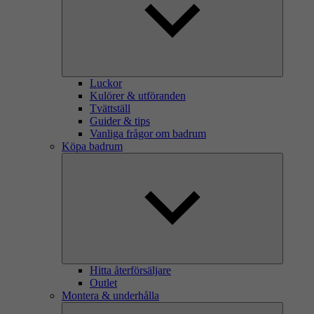
Luckor
Kulörer & utföranden
Tvättställ
Guider & tips
Vanliga frågor om badrum
Köpa badrum
Hitta återförsäljare
Outlet
Montera & underhålla