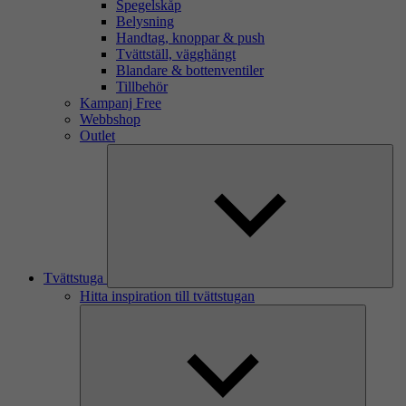
Spegelskåp
Belysning
Handtag, knoppar & push
Tvättställ, vägghängt
Blandare & bottenventiler
Tillbehör
Kampanj Free
Webbshop
Outlet
Tvättstuga
Hitta inspiration till tvättstugan