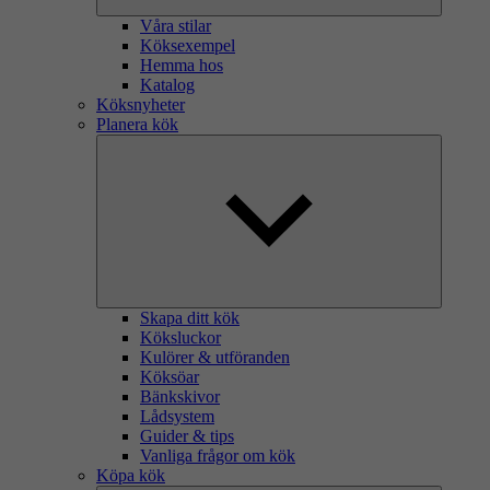
Våra stilar
Köksexempel
Hemma hos
Katalog
Köksnyheter
Planera kök
Skapa ditt kök
Köksluckor
Kulörer & utföranden
Köksöar
Bänkskivor
Lådsystem
Guider & tips
Vanliga frågor om kök
Köpa kök