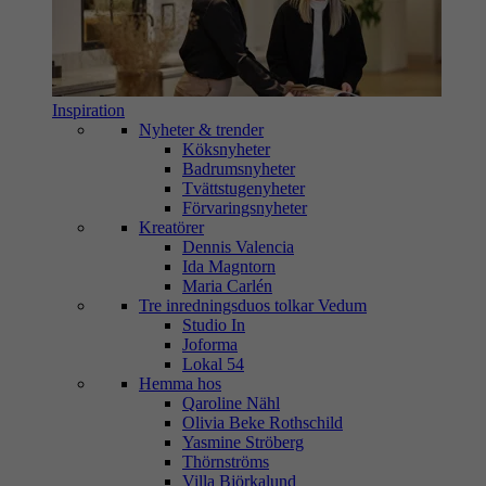
Inspiration
Nyheter & trender
Köksnyheter
Badrumsnyheter
Tvättstugenyheter
Förvaringsnyheter
Kreatörer
Dennis Valencia
Ida Magntorn
Maria Carlén
Tre inredningsduos tolkar Vedum
Studio In
Joforma
Lokal 54
Hemma hos
Qaroline Nähl
Olivia Beke Rothschild
Yasmine Ströberg
Thörnströms
Villa Björkalund