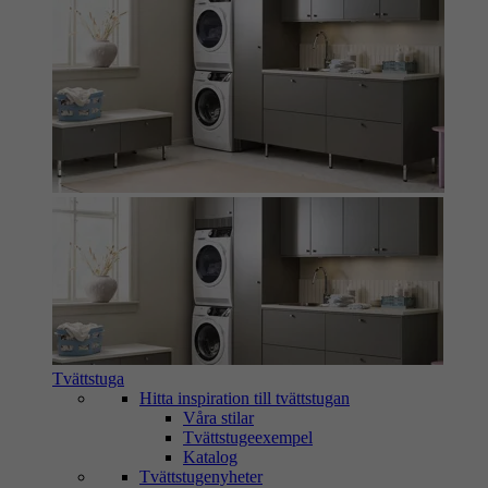
Tvättstuga
Hitta inspiration till tvättstugan
Våra stilar
Tvättstugeexempel
Katalog
Tvättstugenyheter