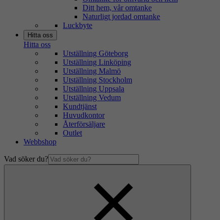
Ditt hem, vår omtanke
Naturligt jordad omtanke
Luckbyte
Hitta oss
Hitta oss
Utställning Göteborg
Utställning Linköping
Utställning Malmö
Utställning Stockholm
Utställning Uppsala
Utställning Vedum
Kundtjänst
Huvudkontor
Återförsäljare
Outlet
Webbshop
Vad söker du?