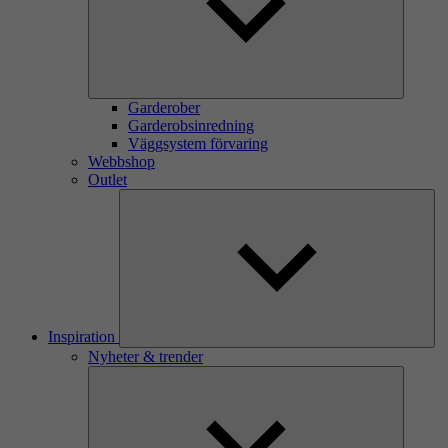
Garderober
Garderobsinredning
Väggsystem förvaring
Webbshop
Outlet
Inspiration
Nyheter & trender