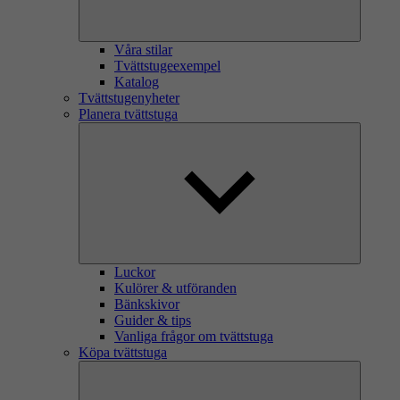
Våra stilar
Tvättstugeexempel
Katalog
Tvättstugenyheter
Planera tvättstuga
Luckor
Kulörer & utföranden
Bänkskivor
Guider & tips
Vanliga frågor om tvättstuga
Köpa tvättstuga