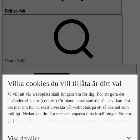
Dölj sökfält
Visa sökfält
Vilka cookies du vill tillåta är ditt val
Vi vill att vår webbplats skall fungera bra för dig. För att göra det
använder vi kakor (cookies) för bland annat statistik så att vi kan lära
oss mer om hur vi skall utveckla vår webbplats på ett så bra sätt som
Öppna huvudmeny
möjligt. Nedan kan du läsa mer och anpassa dina inställningar. Notera
[...]
att när du godkänner statistik och marknadsförings-cookies kommer
Gå till startsidan
viss data överföras utanför EU. Hur den informationen används av
berörda bolag vet vi inte exakt. Till exempel uppfyller inte USA:s
Visa detaljer