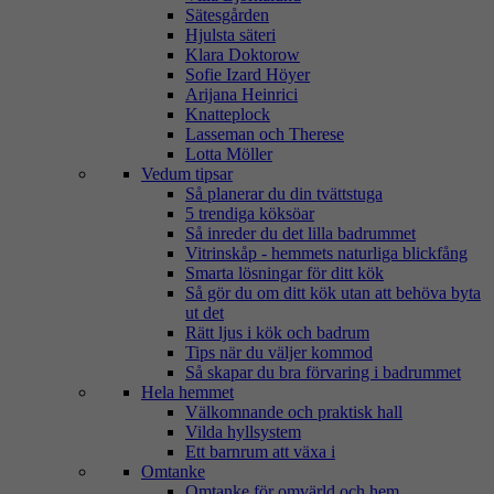
Sätesgården
Hjulsta säteri
Klara Doktorow
Sofie Izard Höyer
Arijana Heinrici
Knatteplock
Lasseman och Therese
Lotta Möller
Vedum tipsar
Så planerar du din tvättstuga
5 trendiga köksöar
Så inreder du det lilla badrummet
Vitrinskåp - hemmets naturliga blickfång
Smarta lösningar för ditt kök
Så gör du om ditt kök utan att behöva byta
ut det
Rätt ljus i kök och badrum
Tips när du väljer kommod
Så skapar du bra förvaring i badrummet
Hela hemmet
Välkomnande och praktisk hall
Vilda hyllsystem
Ett barnrum att växa i
Omtanke
Omtanke för omvärld och hem