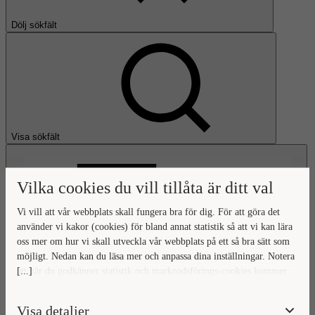
Dölj sökfält
Visa sökfält
Vilka cookies du vill tillåta är ditt val
Vi vill att vår webbplats skall fungera bra för dig. För att göra det
använder vi kakor (cookies) för bland annat statistik så att vi kan lära
oss mer om hur vi skall utveckla vår webbplats på ett så bra sätt som
Öppna huvudmeny
möjligt. Nedan kan du läsa mer och anpassa dina inställningar. Notera
[...]
att när du godkänner statistik och marknadsförings-cookies kommer
Gå till startsidan
viss data överföras utanför EU. Hur den informationen används av
berörda bolag vet vi inte exakt. Till exempel uppfyller inte USA:s
Visa detaljer