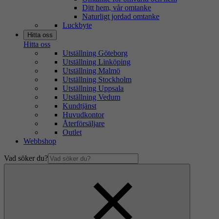
Ditt hem, vår omtanke
Naturligt jordad omtanke
Luckbyte
Hitta oss
Hitta oss
Utställning Göteborg
Utställning Linköping
Utställning Malmö
Utställning Stockholm
Utställning Uppsala
Utställning Vedum
Kundtjänst
Huvudkontor
Återförsäljare
Outlet
Webbshop
Vad söker du?