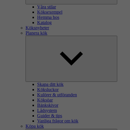
Våra stilar
Köksexempel
Hemma hos
Katalog
Köksnyheter
Planera kök
Skapa ditt kök
Köksluckor
Kulörer & utföranden
Köksöar
Bänkskivor
Lådsystem
Guider & tips
Vanliga frågor om kök
Köpa kök