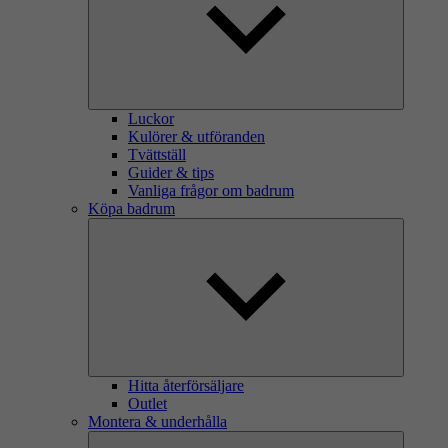
Luckor
Kulörer & utföranden
Tvättställ
Guider & tips
Vanliga frågor om badrum
Köpa badrum
Hitta återförsäljare
Outlet
Montera & underhålla