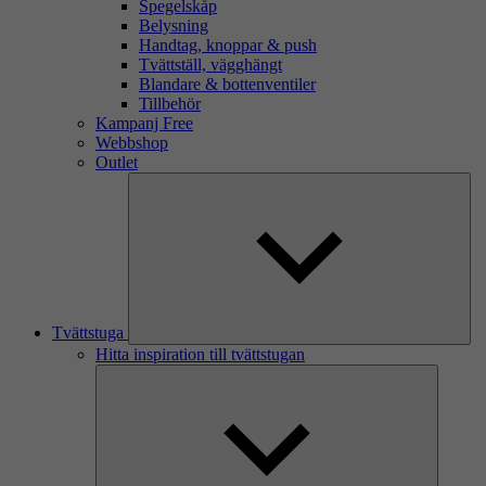
Spegelskåp
Belysning
Handtag, knoppar & push
Tvättställ, vägghängt
Blandare & bottenventiler
Tillbehör
Kampanj Free
Webbshop
Outlet
Tvättstuga
Hitta inspiration till tvättstugan