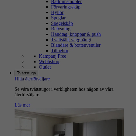
Badrumsmöbler
Förvaringsskåp
Hyllor
Speglar
Spegelskåp
Belysning
Handtag, knoppar & push
Tvättställ, vägghängt
Blandare & bottenventiler
Tillbehör
Kampanj Free
Webbshop
Outlet
Tvättstuga
Hitta återförsäljare
Se våra tvättstugor i verkligheten hos någon av våra
återförsäljare.
Läs mer