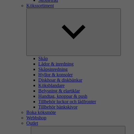
Skötselråd
Kökssortiment
Skåp
Lådor & inredning
Skåpsinredning
Hyllor & konsoler
Diskhoar & diskbänkar
Köksblandare
Belysning & elartiklar
Handtag, knoppar & push
Tillbehör luckor och lådfronter
Tillbehör bänkskivor
Boka köksmöte
Webbshop
Outlet