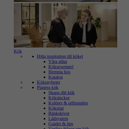
Kök
Hitta inspiration till köket
Våra stilar
Köksexempel
Hemma hos
Katalog
Köksnyheter
Planera kök
Skapa ditt kök
Köksluckor
Kulörer & utföranden
Köksöar
Bänkskivor
Lådsystem
Guider & tips
Vanliga frågor om kök