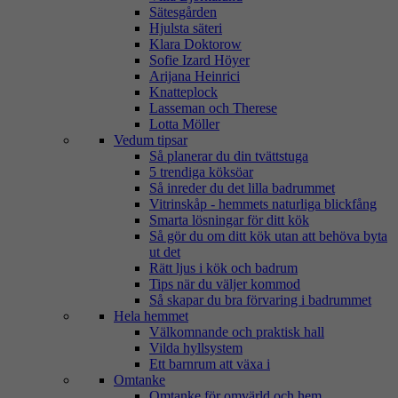
Sätesgården
Hjulsta säteri
Klara Doktorow
Sofie Izard Höyer
Arijana Heinrici
Knatteplock
Lasseman och Therese
Lotta Möller
Vedum tipsar
Så planerar du din tvättstuga
5 trendiga köksöar
Så inreder du det lilla badrummet
Vitrinskåp - hemmets naturliga blickfång
Smarta lösningar för ditt kök
Så gör du om ditt kök utan att behöva byta
ut det
Rätt ljus i kök och badrum
Tips när du väljer kommod
Så skapar du bra förvaring i badrummet
Hela hemmet
Välkomnande och praktisk hall
Vilda hyllsystem
Ett barnrum att växa i
Omtanke
Omtanke för omvärld och hem