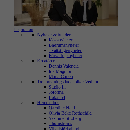
Inspiration
Nyheter & trender
Köksnyheter
Badrumsnyheter
Tvättstugenyheter
Förvaringsnyheter
Kreatörer
Dennis Valencia
Ida Magntorn
Maria Carlén
Tre inredningsduos tolkar Vedum
Studio In
Joforma
Lokal 54
Hemma hos
Qaroline Nähl
Olivia Beke Rothschild
Yasmine Ströberg
Thörnströms
Villa Björkalund