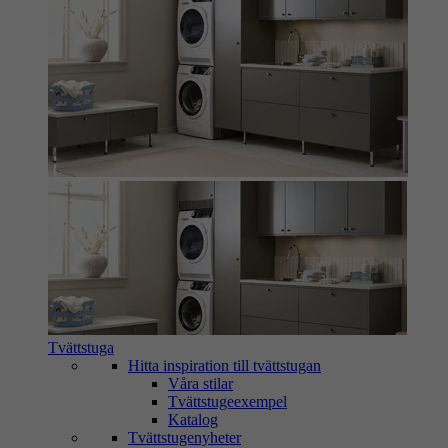
Tvättstuga
Hitta inspiration till tvättstugan
Våra stilar
Tvättstugeexempel
Katalog
Tvättstugenyheter