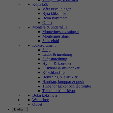
Köpa kök
Våra utställningar
Byta köksluckor
Boka köksmöte
Outlet
Montera & underhålla
Monteringsanvisningar
Monteringsfilmer
Skötselråd
Kökssortiment
Skåp
Lådor & inredning
Skåpsinredning
Hyllor & konsoler
Diskhoar & diskbänkar
Köksblandare
Belysning & elartiklar
Handtag, knoppar & push
Tillbehör luckor och lådfronter
Tillbehör bänkskivor
Boka köksmöte
Webbshop
Outlet
Badrum