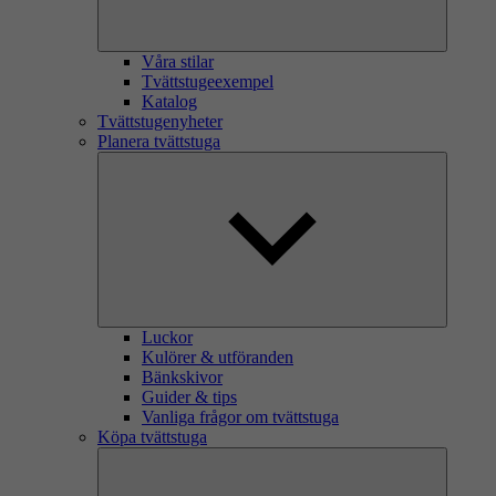
Våra stilar
Tvättstugeexempel
Katalog
Tvättstugenyheter
Planera tvättstuga
Luckor
Kulörer & utföranden
Bänkskivor
Guider & tips
Vanliga frågor om tvättstuga
Köpa tvättstuga