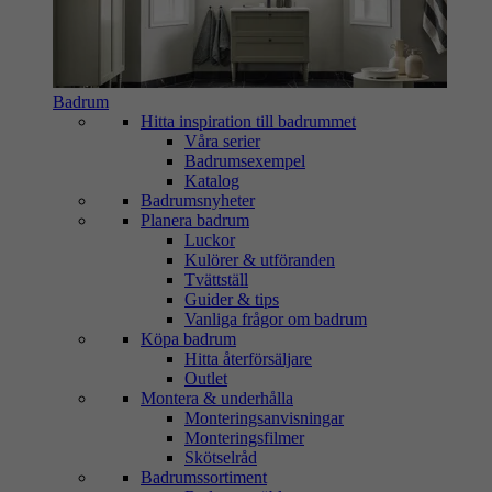
Badrum
Hitta inspiration till badrummet
Våra serier
Badrumsexempel
Katalog
Badrumsnyheter
Planera badrum
Luckor
Kulörer & utföranden
Tvättställ
Guider & tips
Vanliga frågor om badrum
Köpa badrum
Hitta återförsäljare
Outlet
Montera & underhålla
Monteringsanvisningar
Monteringsfilmer
Skötselråd
Badrumssortiment