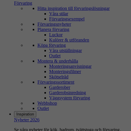
Förvaring
Hitta inspiration till förvaringslösningar
Våra stilar
Förvaringsexempel
Förvaringsnyheter
Planera förvaring
Luckor
Kulörer & utföranden
Köpa förvaring
Våra utställningar
Outlet
Montera & underhålla
Monteringsanvisningar
Monteringsfilmer
Skötselråd
Förvaringssortiment
Garderober
Garderobsinredning
Väggsystem förvaring
Webbshop
Outlet
Inspiration
Nyheter 2026
Se våra nyheter för kök, badrum, tvättstuga och förvaring.