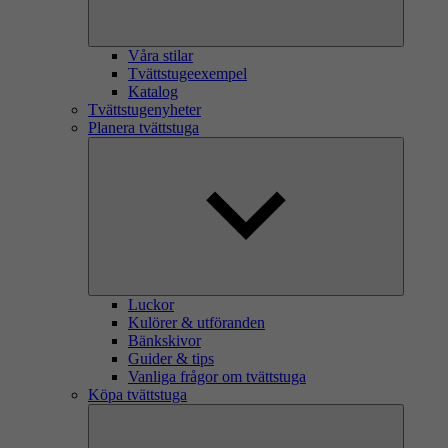
Våra stilar
Tvättstugeexempel
Katalog
Tvättstugenyheter
Planera tvättstuga
Luckor
Kulörer & utföranden
Bänkskivor
Guider & tips
Vanliga frågor om tvättstuga
Köpa tvättstuga