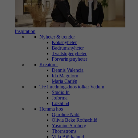
Inspiration
Nyheter & trender
Köksnyheter
Badrumsnyheter
Tvättstugenyheter
Förvaringsnyheter
Kreatörer
Dennis Valencia
Ida Magntorn
Maria Carlén
Tre inredningsduos tolkar Vedum
Studio In
Joforma
Lokal 54
Hemma hos
Qaroline Nähl
Olivia Beke Rothschild
Yasmine Ströberg
Thörnströms
Villa Björkalund