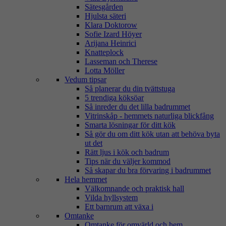
Sätesgården
Hjulsta säteri
Klara Doktorow
Sofie Izard Höyer
Arijana Heinrici
Knatteplock
Lasseman och Therese
Lotta Möller
Vedum tipsar
Så planerar du din tvättstuga
5 trendiga köksöar
Så inreder du det lilla badrummet
Vitrinskåp - hemmets naturliga blickfång
Smarta lösningar för ditt kök
Så gör du om ditt kök utan att behöva byta
ut det
Rätt ljus i kök och badrum
Tips när du väljer kommod
Så skapar du bra förvaring i badrummet
Hela hemmet
Välkomnande och praktisk hall
Vilda hyllsystem
Ett barnrum att växa i
Omtanke
Omtanke för omvärld och hem