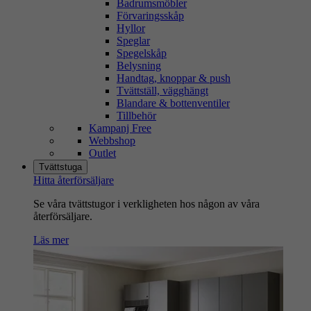
Badrumsmöbler
Förvaringsskåp
Hyllor
Speglar
Spegelskåp
Belysning
Handtag, knoppar & push
Tvättställ, vägghängt
Blandare & bottenventiler
Tillbehör
Kampanj Free
Webbshop
Outlet
Tvättstuga
Hitta återförsäljare
Se våra tvättstugor i verkligheten hos någon av våra
återförsäljare.
Läs mer