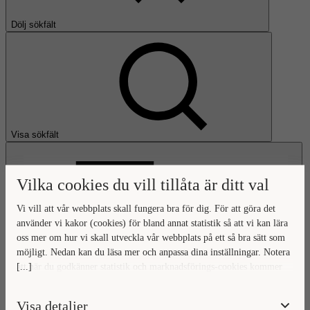
Dölj sökfält
Visa sökfält
Vilka cookies du vill tillåta är ditt val
Vi vill att vår webbplats skall fungera bra för dig. För att göra det
använder vi kakor (cookies) för bland annat statistik så att vi kan lära
oss mer om hur vi skall utveckla vår webbplats på ett så bra sätt som
Öppna huvudmeny
möjligt. Nedan kan du läsa mer och anpassa dina inställningar. Notera
[...]
att när du godkänner statistik och marknadsförings-cookies kommer
Gå till startsidan
viss data överföras utanför EU. Hur den informationen används av
berörda bolag vet vi inte exakt. Till exempel uppfyller inte USA:s
Visa detaljer