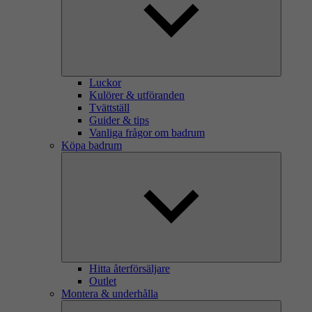
Luckor
Kulörer & utföranden
Tvättställ
Guider & tips
Vanliga frågor om badrum
Köpa badrum
Hitta återförsäljare
Outlet
Montera & underhålla