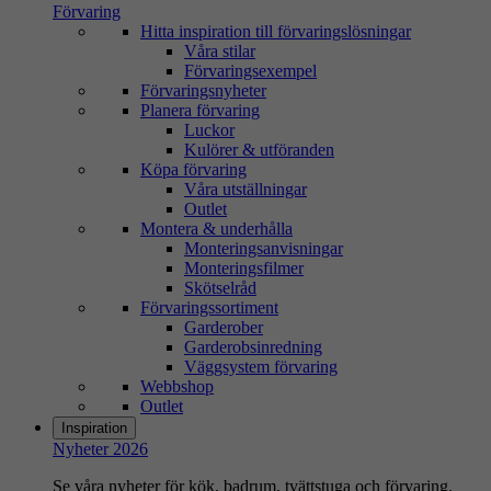
Förvaring
Hitta inspiration till förvaringslösningar
Våra stilar
Förvaringsexempel
Förvaringsnyheter
Planera förvaring
Luckor
Kulörer & utföranden
Köpa förvaring
Våra utställningar
Outlet
Montera & underhålla
Monteringsanvisningar
Monteringsfilmer
Skötselråd
Förvaringssortiment
Garderober
Garderobsinredning
Väggsystem förvaring
Webbshop
Outlet
Inspiration
Nyheter 2026
Se våra nyheter för kök, badrum, tvättstuga och förvaring.