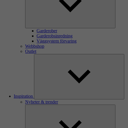
Garderober
Garderobsinredning
Väggsystem förvaring
Webbshop
Outlet
Inspiration
Nyheter & trender