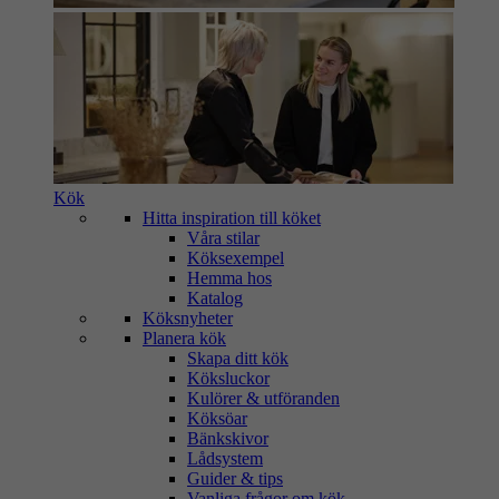
Kök
Hitta inspiration till köket
Våra stilar
Köksexempel
Hemma hos
Katalog
Köksnyheter
Planera kök
Skapa ditt kök
Köksluckor
Kulörer & utföranden
Köksöar
Bänkskivor
Lådsystem
Guider & tips
Vanliga frågor om kök