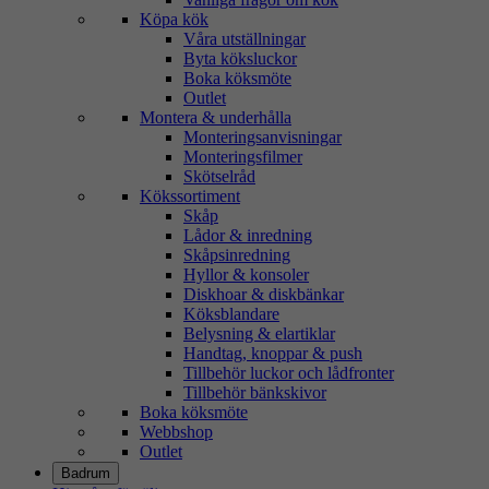
Köpa kök
Våra utställningar
Byta köksluckor
Boka köksmöte
Outlet
Montera & underhålla
Monteringsanvisningar
Monteringsfilmer
Skötselråd
Kökssortiment
Skåp
Lådor & inredning
Skåpsinredning
Hyllor & konsoler
Diskhoar & diskbänkar
Köksblandare
Belysning & elartiklar
Handtag, knoppar & push
Tillbehör luckor och lådfronter
Tillbehör bänkskivor
Boka köksmöte
Webbshop
Outlet
Badrum