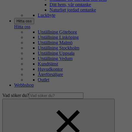
Ditt hem, vår omtanke
Naturligt jordad omtanke
Luckbyte
Hitta oss
Hitta oss
Utställning Göteborg
Utställning Linköping
Utställning Malmö
Utställning Stockholm
Utställning Uppsala
Utställning Vedum
Kundtjänst
Huvudkontor
Återförsäljare
Outlet
Webbshop
Vad söker du?