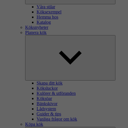
Våra stilar
Köksexempel
Hemma hos
Katalog
Köksnyheter
Planera kök
Skapa ditt kök
Köksluckor
Kulörer & utföranden
Köksöar
Bänkskivor
Lådsystem
Guider & tips
Vanliga frågor om kök
Köpa kök