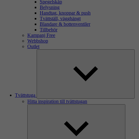
Spegelskåp
Belysning
Handtag, knoppar & push
Tvättställ, vägghängt
Blandare & bottenventiler
Tillbehör
Kampanj Free
Webbshop
Outlet
Tvättstuga
Hitta inspiration till tvättstugan