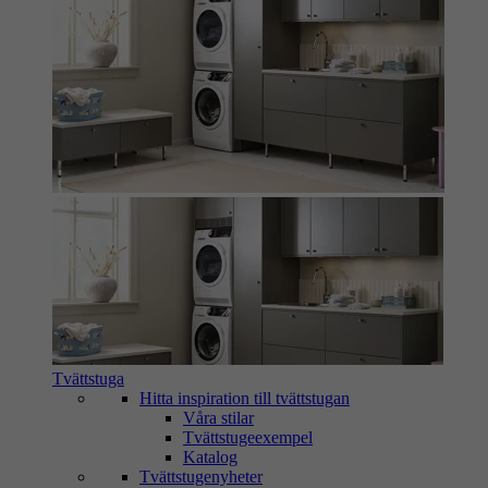
Tvättstuga
Hitta inspiration till tvättstugan
Våra stilar
Tvättstugeexempel
Katalog
Tvättstugenyheter