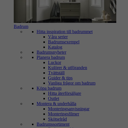
Badrum
Hitta inspiration till badrummet
Våra serier
Badrumsexempel
Katalog
Badrumsnyheter
Planera badrum
Luckor
Kulörer & utföranden
Tvättställ
Guider & tips
Vanliga frågor om badrum
Köpa badrum
Hitta återförsäljare
Outlet
Montera & underhålla
Monteringsanvisningar
Monteringsfilmer
Skötselråd
Badrumssortiment