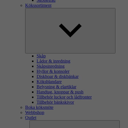
Skötselråd
Kökssortiment
Skåp
Lådor & inredning
Skåpsinredning
Hyllor & konsoler
Diskhoar & diskbänkar
Köksblandare
Belysning & elartiklar
Handtag, knoppar & push
Tillbehör luckor och lådfronter
Tillbehör bänkskivor
Boka köksmöte
Webbshop
Outlet