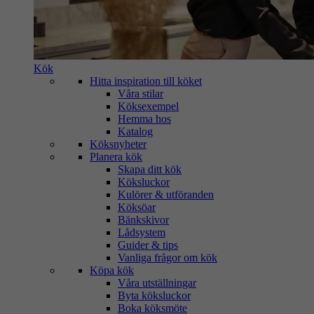
Kök
Hitta inspiration till köket
Våra stilar
Köksexempel
Hemma hos
Katalog
Köksnyheter
Planera kök
Skapa ditt kök
Köksluckor
Kulörer & utföranden
Köksöar
Bänkskivor
Lådsystem
Guider & tips
Vanliga frågor om kök
Köpa kök
Våra utställningar
Byta köksluckor
Boka köksmöte