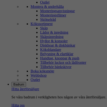
Outlet
Montera & underhålla
Monteringsanvisningar
Monteringsfilmer
Skötselråd
Kökssortiment
Skåp
Lådor & inredning
Skåpsinredning
Hyllor & konsoler
Diskhoar & diskbänkar
Köksblandare
Belysning & elartiklar
Handtag, knoppar & push
Tillbehör luckor och lådfronter
Tillbehör bänkskivor
Boka köksmöte
Webbshop
Outlet
Badrum
Hitta återförsäljare
Se våra badrum i verkligheten hos någon av våra återförsäljare.
Hitta oss