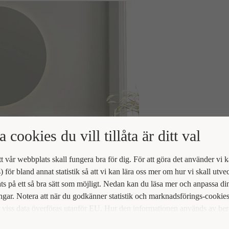
a cookies du vill tillåta är ditt val
att vår webbplats skall fungera bra för dig. För att göra det använder vi 
) för bland annat statistik så att vi kan lära oss mer om hur vi skall utve
s på ett så bra sätt som möjligt. Nedan kan du läsa mer och anpassa di
ingar. Notera att när du godkänner statistik och marknadsförings-cookie
viss data överföras utanför EU. Hur den informationen används av be
t vi inte exakt. Till exempel uppfyller inte USA:s lagstiftning alla de kr