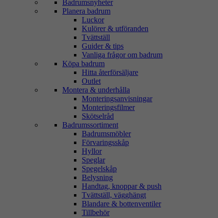
Badrumsnyheter
Planera badrum
Luckor
Kulörer & utföranden
Tvättställ
Guider & tips
Vanliga frågor om badrum
Köpa badrum
Hitta återförsäljare
Outlet
Montera & underhålla
Monteringsanvisningar
Monteringsfilmer
Skötselråd
Badrumssortiment
Badrumsmöbler
Förvaringsskåp
Hyllor
Speglar
Spegelskåp
Belysning
Handtag, knoppar & push
Tvättställ, vägghängt
Blandare & bottenventiler
Tillbehör