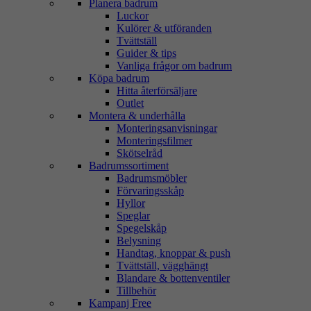
Planera badrum
Luckor
Kulörer & utföranden
Tvättställ
Guider & tips
Vanliga frågor om badrum
Köpa badrum
Hitta återförsäljare
Outlet
Montera & underhålla
Monteringsanvisningar
Monteringsfilmer
Skötselråd
Badrumssortiment
Badrumsmöbler
Förvaringsskåp
Hyllor
Speglar
Spegelskåp
Belysning
Handtag, knoppar & push
Tvättställ, vägghängt
Blandare & bottenventiler
Tillbehör
Kampanj Free