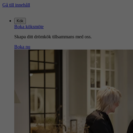
Gå till innehåll
Gå
till
Kök
startsidan
Boka köksmöte
Skapa ditt drömkök tillsammans med oss.
Boka nu