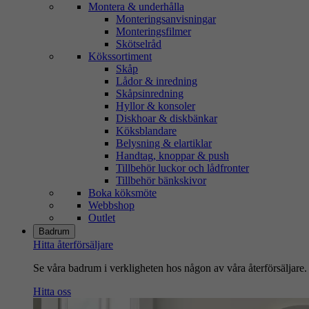
Montera & underhålla
Monteringsanvisningar
Monteringsfilmer
Skötselråd
Kökssortiment
Skåp
Lådor & inredning
Skåpsinredning
Hyllor & konsoler
Diskhoar & diskbänkar
Köksblandare
Belysning & elartiklar
Handtag, knoppar & push
Tillbehör luckor och lådfronter
Tillbehör bänkskivor
Boka köksmöte
Webbshop
Outlet
Badrum
Hitta återförsäljare
Se våra badrum i verkligheten hos någon av våra återförsäljare.
Hitta oss