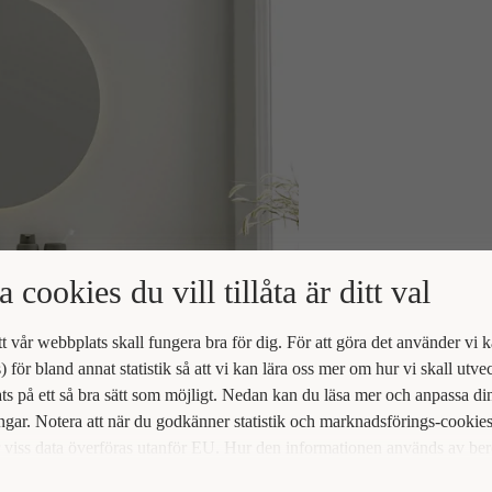
a cookies du vill tillåta är ditt val
att vår webbplats skall fungera bra för dig. För att göra det använder vi 
) för bland annat statistik så att vi kan lära oss mer om hur vi skall utve
s på ett så bra sätt som möjligt. Nedan kan du läsa mer och anpassa di
ingar. Notera att när du godkänner statistik och marknadsförings-cookie
viss data överföras utanför EU. Hur den informationen används av be
t vi inte exakt. Till exempel uppfyller inte USA:s lagstiftning alla de kr