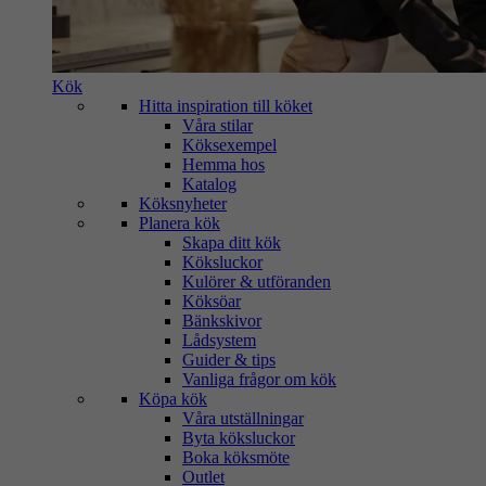
Kök
Hitta inspiration till köket
Våra stilar
Köksexempel
Hemma hos
Katalog
Köksnyheter
Planera kök
Skapa ditt kök
Köksluckor
Kulörer & utföranden
Köksöar
Bänkskivor
Lådsystem
Guider & tips
Vanliga frågor om kök
Köpa kök
Våra utställningar
Byta köksluckor
Boka köksmöte
Outlet