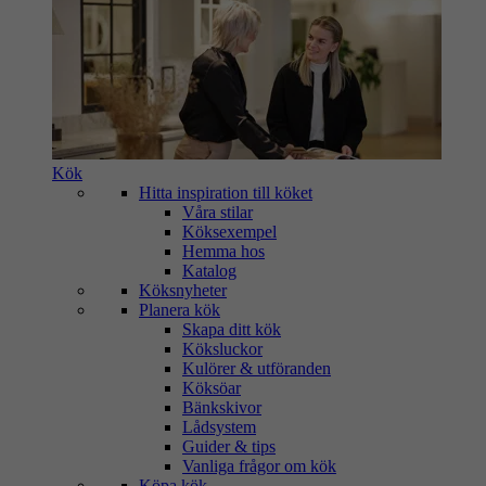
Kök
Hitta inspiration till köket
Våra stilar
Köksexempel
Hemma hos
Katalog
Köksnyheter
Planera kök
Skapa ditt kök
Köksluckor
Kulörer & utföranden
Köksöar
Bänkskivor
Lådsystem
Guider & tips
Vanliga frågor om kök
Köpa kök