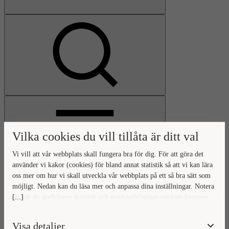
Visa
sökfält
Vilka cookies du vill tillåta är ditt val
Vi vill att vår webbplats skall fungera bra för dig. För att göra det
använder vi kakor (cookies) för bland annat statistik så att vi kan lära
oss mer om hur vi skall utveckla vår webbplats på ett så bra sätt som
Öppna
möjligt. Nedan kan du läsa mer och anpassa dina inställningar. Notera
huvudmeny
Gå
Stäng
[...]
att när du godkänner statistik och marknadsförings-cookies kommer
till
huvudmeny
viss data överföras utanför EU. Hur den informationen används av
startsidan
berörda bolag vet vi inte exakt. Till exempel uppfyller inte USA:s
Visa detaljer