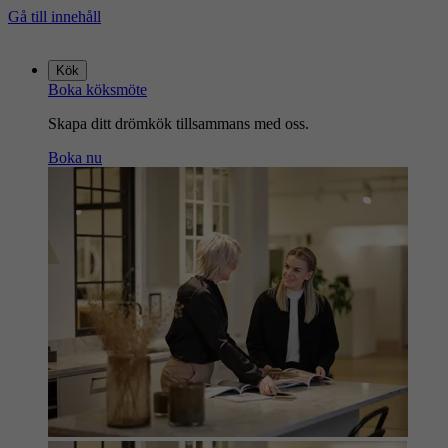
Gå till innehåll
Gå
till
Kök
startsidan
Boka köksmöte
Skapa ditt drömkök tillsammans med oss.
Boka nu