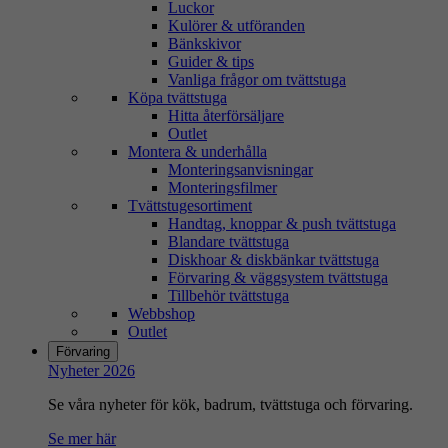
Luckor
Kulörer & utföranden
Bänkskivor
Guider & tips
Vanliga frågor om tvättstuga
Köpa tvättstuga
Hitta återförsäljare
Outlet
Montera & underhålla
Monteringsanvisningar
Monteringsfilmer
Tvättstugesortiment
Handtag, knoppar & push tvättstuga
Blandare tvättstuga
Diskhoar & diskbänkar tvättstuga
Förvaring & väggsystem tvättstuga
Tillbehör tvättstuga
Webbshop
Outlet
Förvaring
Nyheter 2026
Se våra nyheter för kök, badrum, tvättstuga och förvaring.
Se mer här