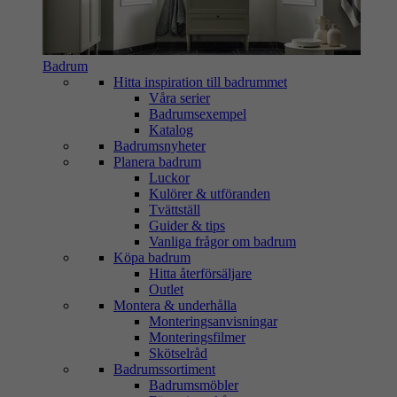
Badrum
Hitta inspiration till badrummet
Våra serier
Badrumsexempel
Katalog
Badrumsnyheter
Planera badrum
Luckor
Kulörer & utföranden
Tvättställ
Guider & tips
Vanliga frågor om badrum
Köpa badrum
Hitta återförsäljare
Outlet
Montera & underhålla
Monteringsanvisningar
Monteringsfilmer
Skötselråd
Badrumssortiment
Badrumsmöbler