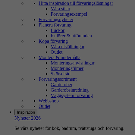
Hitta inspiration till förvaringslösningar
Våra stilar
Förvaringsexempel
Förvaringsnyheter
Planera förvaring
Luckor
Kulörer & utföranden
Köpa förvaring
Våra utställningar
Outlet
Montera & underhålla
Monteringsanvisningar
Monteringsfilmer
Skötselråd
Förvaringssortiment
Garderober
Garderobsinredning
Väggsystem förvaring
Webbshop
Outlet
Inspiration
Nyheter 2026
Se våra nyheter för kök, badrum, tvättstuga och förvaring.