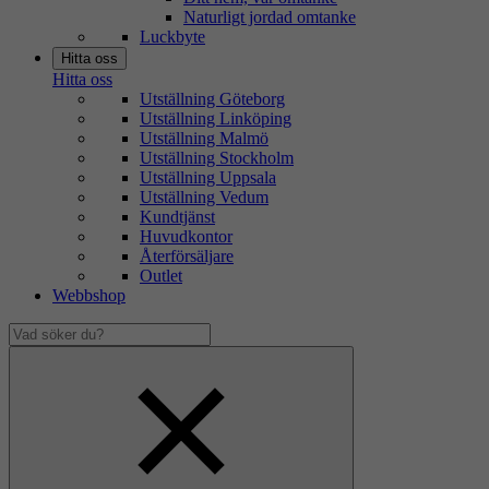
Naturligt jordad omtanke
Luckbyte
Hitta oss
Hitta oss
Utställning Göteborg
Utställning Linköping
Utställning Malmö
Utställning Stockholm
Utställning Uppsala
Utställning Vedum
Kundtjänst
Huvudkontor
Återförsäljare
Outlet
Webbshop
Vad
söker
Dölj
du?
sökfält