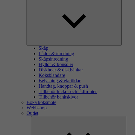
Skåp
Lådor & inredning
Skåpsinredning
Hyllor & konsoler
Diskhoar & diskbänkar
Köksblandare
Belysning & elartiklar
Handtag, knoppar & push
Tillbehör luckor och lådfronter
Tillbehör bänkskivor
Boka köksmöte
Webbshop
Outlet