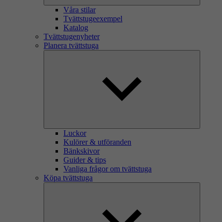
Våra stilar
Tvättstugeexempel
Katalog
Tvättstugenyheter
Planera tvättstuga
Luckor
Kulörer & utföranden
Bänkskivor
Guider & tips
Vanliga frågor om tvättstuga
Köpa tvättstuga