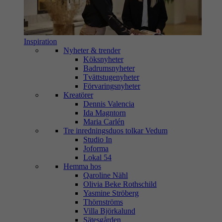
Inspiration
Nyheter & trender
Köksnyheter
Badrumsnyheter
Tvättstugenyheter
Förvaringsnyheter
Kreatörer
Dennis Valencia
Ida Magntorn
Maria Carlén
Tre inredningsduos tolkar Vedum
Studio In
Joforma
Lokal 54
Hemma hos
Qaroline Nähl
Olivia Beke Rothschild
Yasmine Ströberg
Thörnströms
Villa Björkalund
Sätesgården