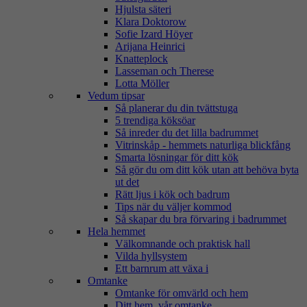
Hjulsta säteri
Klara Doktorow
Sofie Izard Höyer
Arijana Heinrici
Knatteplock
Lasseman och Therese
Lotta Möller
Vedum tipsar
Så planerar du din tvättstuga
5 trendiga köksöar
Så inreder du det lilla badrummet
Vitrinskåp - hemmets naturliga blickfång
Smarta lösningar för ditt kök
Så gör du om ditt kök utan att behöva byta
ut det
Rätt ljus i kök och badrum
Tips när du väljer kommod
Så skapar du bra förvaring i badrummet
Hela hemmet
Välkomnande och praktisk hall
Vilda hyllsystem
Ett barnrum att växa i
Omtanke
Omtanke för omvärld och hem
Ditt hem, vår omtanke