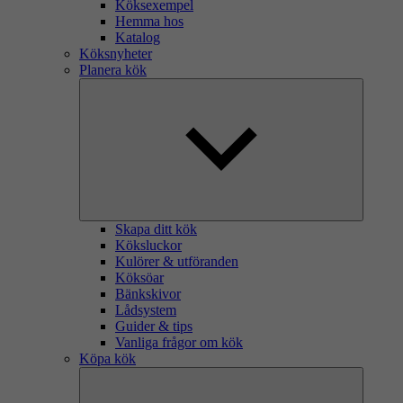
Köksexempel
Hemma hos
Katalog
Köksnyheter
Planera kök
Skapa ditt kök
Köksluckor
Kulörer & utföranden
Köksöar
Bänkskivor
Lådsystem
Guider & tips
Vanliga frågor om kök
Köpa kök