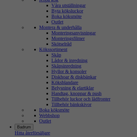
Våra utställningar
Byta köksluckor
Boka köksmöte
Outlet
Montera & underhålla
Monteringsanvisningar
Monteringsfilmer
Skötselråd
Kökssortiment
Skåp
Lådor & inredning
Skåpsinredning
Hyllor & konsoler
Diskhoar & diskbänkar
Köksblandare
Belysning & elartiklar
Handtag, knoppar & push
Tillbehör luckor och lådfronter
Tillbehör bänkskivor
Boka köksmöte
Webbshop
Outlet
Badrum
Hitta återförsäljare