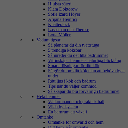
Hjulsta säteri
Klara Doktorow
Sofie Izard Höyer
Arijana Heinrici
Knatteplock
Lasseman och Therese
Lotta Möller
Vedum tipsar
Så planerar du din tvättstuga
5 trendiga köksöar
Så inreder du det lilla badrummet
Vitrinskåp - hemmets naturliga blickfång
Smarta lösningar för ditt kök
Så gör du om ditt kök utan att behöva byta
ut det
Rätt ljus i kök och badrum
Tips när du väljer kommod
Så skapar du bra förvaring i badrummet
Hela hemmet
Välkomnande och praktisk hall
Vilda hyllsystem
Ett barnrum att växa i
Omtanke
Omtanke för omvärld och hem
Ditt hem, vår omtanke