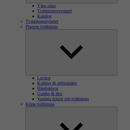
Våra stilar
Tvättstugeexempel
Katalog
Tvättstugenyheter
Planera tvättstuga
Luckor
Kulörer & utföranden
Bänkskivor
Guider & tips
Vanliga frågor om tvättstuga
Köpa tvättstuga