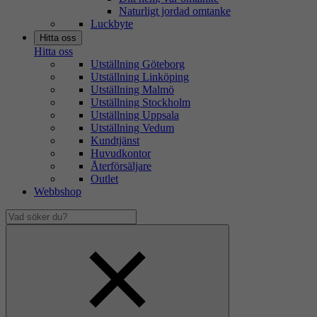
Naturligt jordad omtanke
Luckbyte
Hitta oss
Hitta oss
Utställning Göteborg
Utställning Linköping
Utställning Malmö
Utställning Stockholm
Utställning Uppsala
Utställning Vedum
Kundtjänst
Huvudkontor
Återförsäljare
Outlet
Webbshop
Vad
söker
Dölj
du?
sökfält