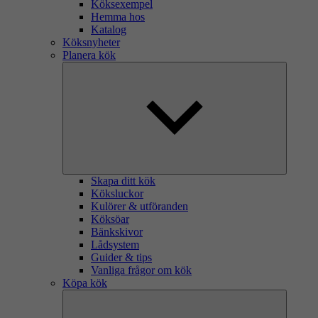
Köksexempel
Hemma hos
Katalog
Köksnyheter
Planera kök
Skapa ditt kök
Köksluckor
Kulörer & utföranden
Köksöar
Bänkskivor
Lådsystem
Guider & tips
Vanliga frågor om kök
Köpa kök