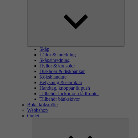
Skåp
Lådor & inredning
Skåpsinredning
Hyllor & konsoler
Diskhoar & diskbänkar
Köksblandare
Belysning & elartiklar
Handtag, knoppar & push
Tillbehör luckor och lådfronter
Tillbehör bänkskivor
Boka köksmöte
Webbshop
Outlet