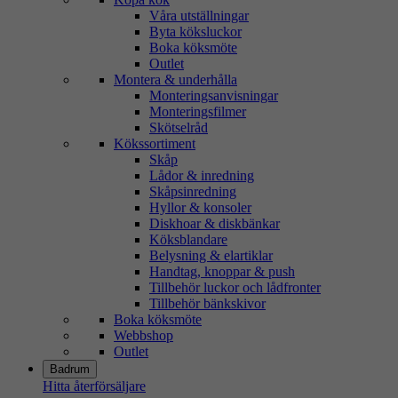
Våra utställningar
Byta köksluckor
Boka köksmöte
Outlet
Montera & underhålla
Monteringsanvisningar
Monteringsfilmer
Skötselråd
Kökssortiment
Skåp
Lådor & inredning
Skåpsinredning
Hyllor & konsoler
Diskhoar & diskbänkar
Köksblandare
Belysning & elartiklar
Handtag, knoppar & push
Tillbehör luckor och lådfronter
Tillbehör bänkskivor
Boka köksmöte
Webbshop
Outlet
Badrum
Hitta återförsäljare