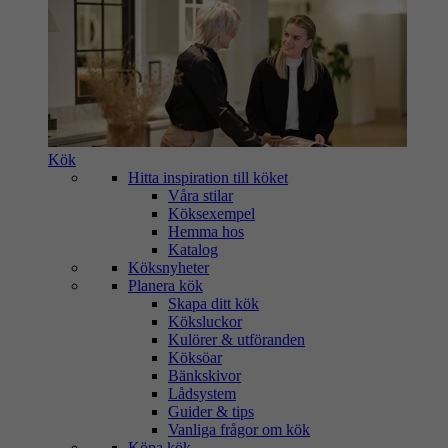
Kök
Hitta inspiration till köket
Våra stilar
Köksexempel
Hemma hos
Katalog
Köksnyheter
Planera kök
Skapa ditt kök
Köksluckor
Kulörer & utföranden
Köksöar
Bänkskivor
Lådsystem
Guider & tips
Vanliga frågor om kök
Köpa kök