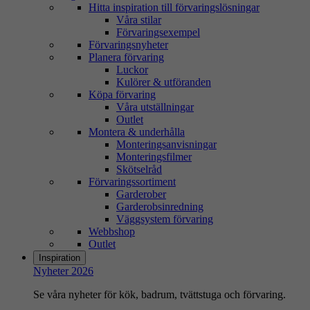
Hitta inspiration till förvaringslösningar
Våra stilar
Förvaringsexempel
Förvaringsnyheter
Planera förvaring
Luckor
Kulörer & utföranden
Köpa förvaring
Våra utställningar
Outlet
Montera & underhålla
Monteringsanvisningar
Monteringsfilmer
Skötselråd
Förvaringssortiment
Garderober
Garderobsinredning
Väggsystem förvaring
Webbshop
Outlet
Inspiration
Nyheter 2026
Se våra nyheter för kök, badrum, tvättstuga och förvaring.