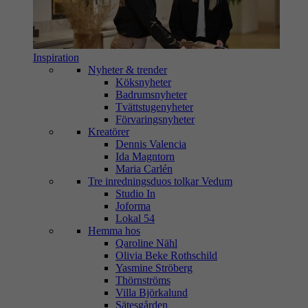
Inspiration
Nyheter & trender
Köksnyheter
Badrumsnyheter
Tvättstugenyheter
Förvaringsnyheter
Kreatörer
Dennis Valencia
Ida Magntorn
Maria Carlén
Tre inredningsduos tolkar Vedum
Studio In
Joforma
Lokal 54
Hemma hos
Qaroline Nähl
Olivia Beke Rothschild
Yasmine Ströberg
Thörnströms
Villa Björkalund
Sätesgården