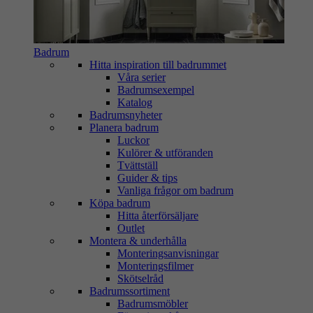
Badrum
Hitta inspiration till badrummet
Våra serier
Badrumsexempel
Katalog
Badrumsnyheter
Planera badrum
Luckor
Kulörer & utföranden
Tvättställ
Guider & tips
Vanliga frågor om badrum
Köpa badrum
Hitta återförsäljare
Outlet
Montera & underhålla
Monteringsanvisningar
Monteringsfilmer
Skötselråd
Badrumssortiment
Badrumsmöbler