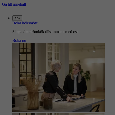
Gå till innehåll
Gå
till
Kök
startsidan
Boka köksmöte
Skapa ditt drömkök tillsammans med oss.
Boka nu