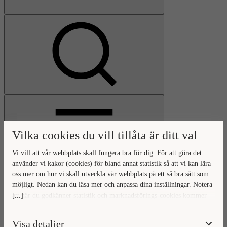
Visa
sökfält
Vilka cookies du vill tillåta är ditt val
Vi vill att vår webbplats skall fungera bra för dig. För att göra det
använder vi kakor (cookies) för bland annat statistik så att vi kan lära
oss mer om hur vi skall utveckla vår webbplats på ett så bra sätt som
Öppna
möjligt. Nedan kan du läsa mer och anpassa dina inställningar. Notera
huvudmeny
Gå
Stäng
[...]
att när du godkänner statistik och marknadsförings-cookies kommer
till
huvudmeny
viss data överföras utanför EU. Hur den informationen används av
startsidan
berörda bolag vet vi inte exakt. Till exempel uppfyller inte USA:s
Visa detaljer