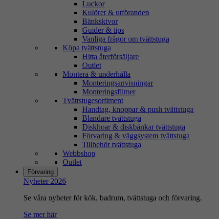
Luckor
Kulörer & utföranden
Bänkskivor
Guider & tips
Vanliga frågor om tvättstuga
Köpa tvättstuga
Hitta återförsäljare
Outlet
Montera & underhålla
Monteringsanvisningar
Monteringsfilmer
Tvättstugesortiment
Handtag, knoppar & push tvättstuga
Blandare tvättstuga
Diskhoar & diskbänkar tvättstuga
Förvaring & väggsystem tvättstuga
Tillbehör tvättstuga
Webbshop
Outlet
Förvaring
Nyheter 2026
Se våra nyheter för kök, badrum, tvättstuga och förvaring.
Se mer här