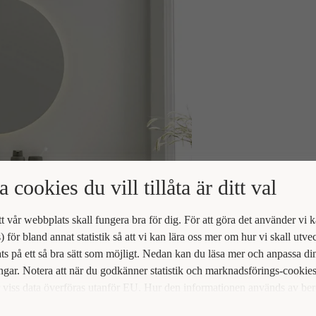
a cookies du vill tillåta är ditt val
att vår webbplats skall fungera bra för dig. För att göra det använder vi 
) för bland annat statistik så att vi kan lära oss mer om hur vi skall utve
s på ett så bra sätt som möjligt. Nedan kan du läsa mer och anpassa di
ingar. Notera att när du godkänner statistik och marknadsförings-cookie
viss data överföras utanför EU. Hur den informationen används av be
t vi inte exakt. Till exempel uppfyller inte USA:s lagstiftning alla de kr