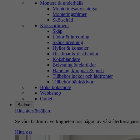
Montera & underhålla
Monteringsanvisningar
Monteringsfilmer
Skötselråd
Kökssortiment
Skåp
Lådor & inredning
Skåpsinredning
Hyllor & konsoler
Diskhoar & diskbänkar
Köksblandare
Belysning & elartiklar
Handtag, knoppar & push
Tillbehör luckor och lådfronter
Tillbehör bänkskivor
Boka köksmöte
Webbshop
Outlet
Badrum
Hitta återförsäljare
Se våra badrum i verkligheten hos någon av våra återförsäljare.
Hitta oss