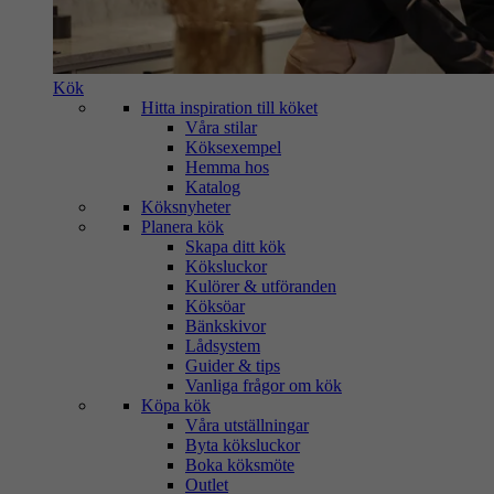
Kök
Hitta inspiration till köket
Våra stilar
Köksexempel
Hemma hos
Katalog
Köksnyheter
Planera kök
Skapa ditt kök
Köksluckor
Kulörer & utföranden
Köksöar
Bänkskivor
Lådsystem
Guider & tips
Vanliga frågor om kök
Köpa kök
Våra utställningar
Byta köksluckor
Boka köksmöte
Outlet