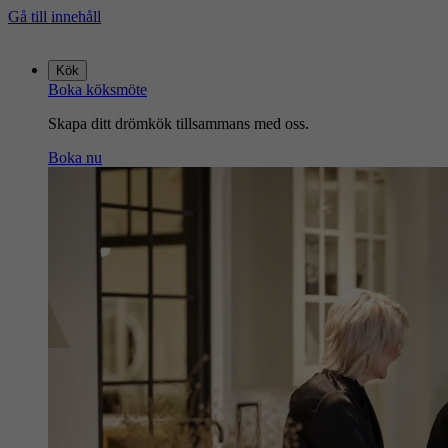
Gå till innehåll
Gå
till
Kök
startsidan
Boka köksmöte
Skapa ditt drömkök tillsammans med oss.
Boka nu