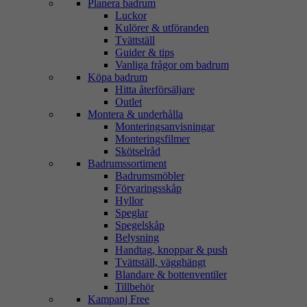
Planera badrum
Luckor
Kulörer & utföranden
Tvättställ
Guider & tips
Vanliga frågor om badrum
Köpa badrum
Hitta återförsäljare
Outlet
Montera & underhålla
Monteringsanvisningar
Monteringsfilmer
Skötselråd
Badrumssortiment
Badrumsmöbler
Förvaringsskåp
Hyllor
Speglar
Spegelskåp
Belysning
Handtag, knoppar & push
Tvättställ, vägghängt
Blandare & bottenventiler
Tillbehör
Kampanj Free