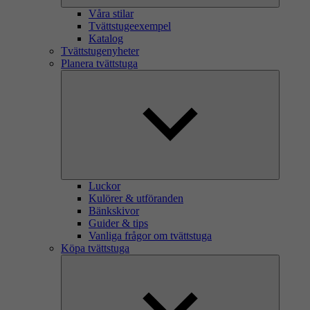
Våra stilar
Tvättstugeexempel
Katalog
Tvättstugenyheter
Planera tvättstuga
Luckor
Kulörer & utföranden
Bänkskivor
Guider & tips
Vanliga frågor om tvättstuga
Köpa tvättstuga