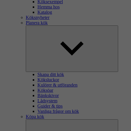
Köksexempel
Hemma hos
Katalog
Köksnyheter
Planera kök
Skapa ditt kök
Köksluckor
Kulörer & utföranden
Köksöar
Bänkskivor
Lådsystem
Guider & tips
Vanliga frågor om kök
Köpa kök