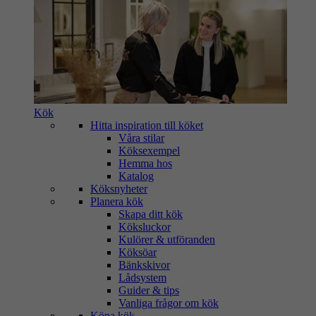
Kök
Hitta inspiration till köket
Våra stilar
Köksexempel
Hemma hos
Katalog
Köksnyheter
Planera kök
Skapa ditt kök
Köksluckor
Kulörer & utföranden
Köksöar
Bänkskivor
Lådsystem
Guider & tips
Vanliga frågor om kök
Köpa kök