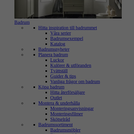
Badrum
Hitta inspiration till badrummet
Våra serier
Badrumsexempel
Katalog
Badrumsnyheter
Planera badrum
Luckor
Kulörer & utföranden
Tvättställ
Guider & tips
Vanliga frågor om badrum
Köpa badrum
Hitta återförsäljare
Outlet
Montera & underhålla
Monteringsanvisningar
Monteringsfilmer
Skötselråd
Badrumssortiment
Badrumsmöbler