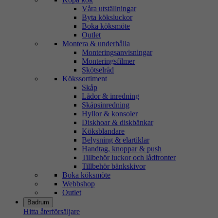
Våra utställningar
Byta köksluckor
Boka köksmöte
Outlet
Montera & underhålla
Monteringsanvisningar
Monteringsfilmer
Skötselråd
Kökssortiment
Skåp
Lådor & inredning
Skåpsinredning
Hyllor & konsoler
Diskhoar & diskbänkar
Köksblandare
Belysning & elartiklar
Handtag, knoppar & push
Tillbehör luckor och lådfronter
Tillbehör bänkskivor
Boka köksmöte
Webbshop
Outlet
Badrum
Hitta återförsäljare