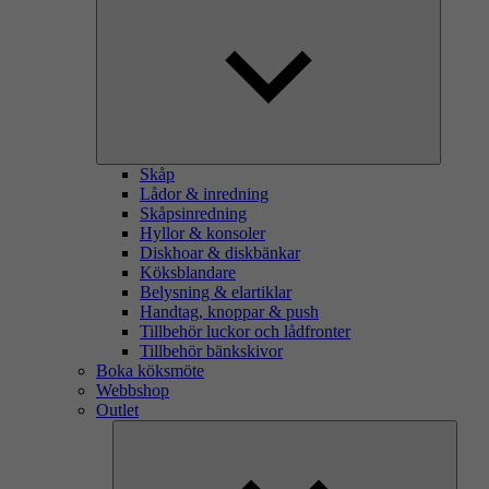
Skåp
Lådor & inredning
Skåpsinredning
Hyllor & konsoler
Diskhoar & diskbänkar
Köksblandare
Belysning & elartiklar
Handtag, knoppar & push
Tillbehör luckor och lådfronter
Tillbehör bänkskivor
Boka köksmöte
Webbshop
Outlet