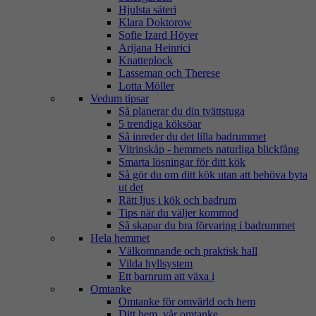
Hjulsta säteri
Klara Doktorow
Sofie Izard Höyer
Arijana Heinrici
Knatteplock
Lasseman och Therese
Lotta Möller
Vedum tipsar
Så planerar du din tvättstuga
5 trendiga köksöar
Så inreder du det lilla badrummet
Vitrinskåp - hemmets naturliga blickfång
Smarta lösningar för ditt kök
Så gör du om ditt kök utan att behöva byta
ut det
Rätt ljus i kök och badrum
Tips när du väljer kommod
Så skapar du bra förvaring i badrummet
Hela hemmet
Välkomnande och praktisk hall
Vilda hyllsystem
Ett barnrum att växa i
Omtanke
Omtanke för omvärld och hem
Ditt hem, vår omtanke