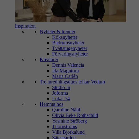
Inspiration
Nyheter & trender
Köksnyheter
Badrumsnyheter
Tvättstugenyheter
Förvaringsnyheter
Kreatörer
Dennis Valencia
Ida Magntorn
Maria Carlén
Tre inredningsduos tolkar Vedum
Studio In
Joforma
Lokal 54
Hemma hos
Qaroline Nähl
Olivia Beke Rothschild
Yasmine Ströberg
Thörnströms
Villa Björkalund
Sätesgården