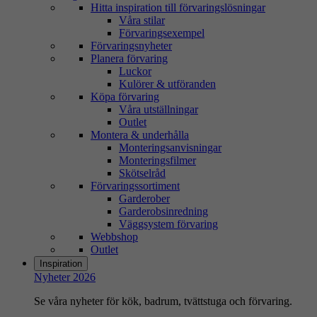
Hitta inspiration till förvaringslösningar
Våra stilar
Förvaringsexempel
Förvaringsnyheter
Planera förvaring
Luckor
Kulörer & utföranden
Köpa förvaring
Våra utställningar
Outlet
Montera & underhålla
Monteringsanvisningar
Monteringsfilmer
Skötselråd
Förvaringssortiment
Garderober
Garderobsinredning
Väggsystem förvaring
Webbshop
Outlet
Inspiration
Nyheter 2026
Se våra nyheter för kök, badrum, tvättstuga och förvaring.