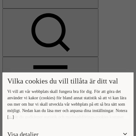
Visa
sökfält
Vilka cookies du vill tillåta är ditt val
Vi vill att vår webbplats skall fungera bra för dig. För att göra det
använder vi kakor (cookies) för bland annat statistik så att vi kan lära
oss mer om hur vi skall utveckla vår webbplats på ett så bra sätt som
Öppna
möjligt. Nedan kan du läsa mer och anpassa dina inställningar. Notera
huvudmeny
Gå
Stäng
[...]
att när du godkänner statistik och marknadsförings-cookies kommer
till
huvudmeny
viss data överföras utanför EU. Hur den informationen används av
startsidan
berörda bolag vet vi inte exakt. Till exempel uppfyller inte USA:s
Visa detaljer