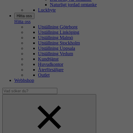
Naturligt jordad omtanke
Luckbyte
Hitta oss
Hitta oss
Utställning Göteborg
Utställning Linköping
Utställning Malmö
Utställning Stockholm
Utställning Uppsala
Utställning Vedum
Kundtjänst
Huvudkontor
Återförsäljare
Outlet
Webbshop
Vad
söker
Dölj
du?
sökfält