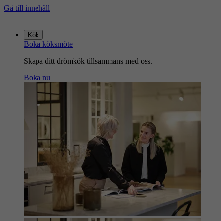
Gå till innehåll
Gå
till
Kök
startsidan
Boka köksmöte
Skapa ditt drömkök tillsammans med oss.
Boka nu