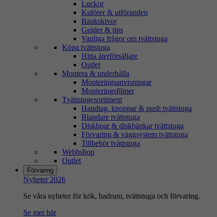
Luckor
Kulörer & utföranden
Bänkskivor
Guider & tips
Vanliga frågor om tvättstuga
Köpa tvättstuga
Hitta återförsäljare
Outlet
Montera & underhålla
Monteringsanvisningar
Monteringsfilmer
Tvättstugesortiment
Handtag, knoppar & push tvättstuga
Blandare tvättstuga
Diskhoar & diskbänkar tvättstuga
Förvaring & väggsystem tvättstuga
Tillbehör tvättstuga
Webbshop
Outlet
Förvaring
Nyheter 2026
Se våra nyheter för kök, badrum, tvättstuga och förvaring.
Se mer här