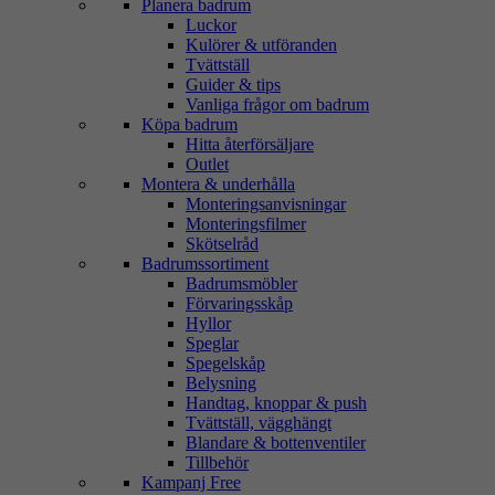
Planera badrum
Luckor
Kulörer & utföranden
Tvättställ
Guider & tips
Vanliga frågor om badrum
Köpa badrum
Hitta återförsäljare
Outlet
Montera & underhålla
Monteringsanvisningar
Monteringsfilmer
Skötselråd
Badrumssortiment
Badrumsmöbler
Förvaringsskåp
Hyllor
Speglar
Spegelskåp
Belysning
Handtag, knoppar & push
Tvättställ, vägghängt
Blandare & bottenventiler
Tillbehör
Kampanj Free