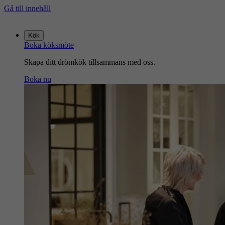
Gå till innehåll
Gå
till
Kök
startsidan
Boka köksmöte
Skapa ditt drömkök tillsammans med oss.
Boka nu