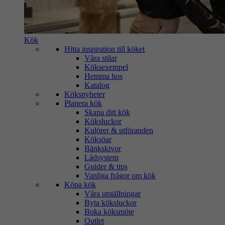
Kök
Hitta inspiration till köket
Våra stilar
Köksexempel
Hemma hos
Katalog
Köksnyheter
Planera kök
Skapa ditt kök
Köksluckor
Kulörer & utföranden
Köksöar
Bänkskivor
Lådsystem
Guider & tips
Vanliga frågor om kök
Köpa kök
Våra utställningar
Byta köksluckor
Boka köksmöte
Outlet