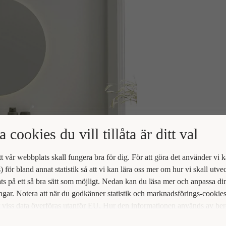
a cookies du vill tillåta är ditt val
att vår webbplats skall fungera bra för dig. För att göra det använder vi 
) för bland annat statistik så att vi kan lära oss mer om hur vi skall utve
s på ett så bra sätt som möjligt. Nedan kan du läsa mer och anpassa di
ingar. Notera att när du godkänner statistik och marknadsförings-cookie
viss data överföras utanför EU. Hur den informationen används av be
t vi inte exakt. Till exempel uppfyller inte USA:s lagstiftning alla de kr