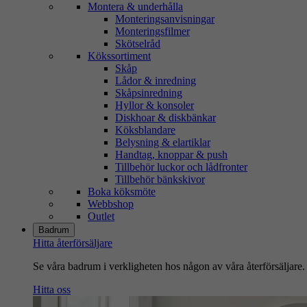
Montera & underhålla
Monteringsanvisningar
Monteringsfilmer
Skötselråd
Kökssortiment
Skåp
Lådor & inredning
Skåpsinredning
Hyllor & konsoler
Diskhoar & diskbänkar
Köksblandare
Belysning & elartiklar
Handtag, knoppar & push
Tillbehör luckor och lådfronter
Tillbehör bänkskivor
Boka köksmöte
Webbshop
Outlet
Badrum
Hitta återförsäljare
Se våra badrum i verkligheten hos någon av våra återförsäljare.
Hitta oss