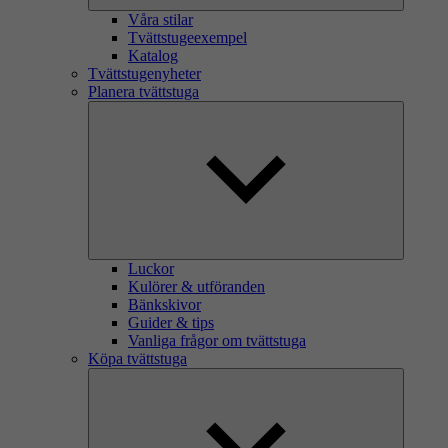
Våra stilar
Tvättstugeexempel
Katalog
Tvättstugenyheter
Planera tvättstuga
Luckor
Kulörer & utföranden
Bänkskivor
Guider & tips
Vanliga frågor om tvättstuga
Köpa tvättstuga