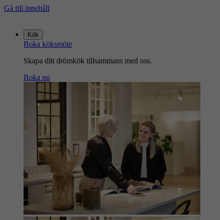
Gå till innehåll
Gå
till
Kök
startsidan
Boka köksmöte
Skapa ditt drömkök tillsammans med oss.
Boka nu