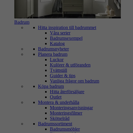
Badrum
Hitta inspiration till badrummet
Våra serier
Badrumsexempel
Katalog
Badrumsnyheter
Planera badrum
Luckor
Kulörer & utföranden
Tvättställ
Guider & tips
Vanliga frågor om badrum
Köpa badrum
Hitta återförsäljare
Outlet
Montera & underhålla
Monteringsanvisningar
Monteringsfilmer
Skötselråd
Badrumssortiment
Badrumsmöbler