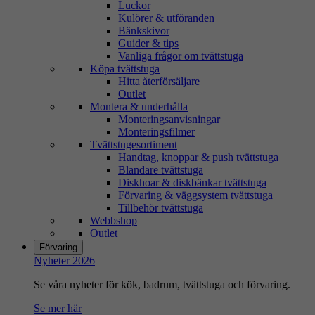
Luckor
Kulörer & utföranden
Bänkskivor
Guider & tips
Vanliga frågor om tvättstuga
Köpa tvättstuga
Hitta återförsäljare
Outlet
Montera & underhålla
Monteringsanvisningar
Monteringsfilmer
Tvättstugesortiment
Handtag, knoppar & push tvättstuga
Blandare tvättstuga
Diskhoar & diskbänkar tvättstuga
Förvaring & väggsystem tvättstuga
Tillbehör tvättstuga
Webbshop
Outlet
Förvaring
Nyheter 2026
Se våra nyheter för kök, badrum, tvättstuga och förvaring.
Se mer här