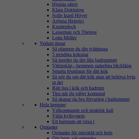
Hjulsta säteri
Klara Doktorow
Sofie Izard Höyer
Arijana Heinrici
Knatteplock
Lasseman och Therese
Lotta Möller
Vedum tipsar
Så planerar du din tvättstuga
5 trendiga köksöar
Så inreder du det lilla badrummet
Vitrinskåp - hemmets naturliga blickfång
Smarta lösningar för ditt kök
Så gör du om ditt kök utan att behöva byta
ut det
Rätt ljus i kök och badrum
Tips när du väljer kommod
Så skapar du bra förvaring i badrummet
Hela hemmet
Välkomnande och praktisk hall
Vilda hyllsystem
Ett barnrum att växa i
Omtanke
Omtanke för omvärld och hem
Ditt hem, vår omtanke