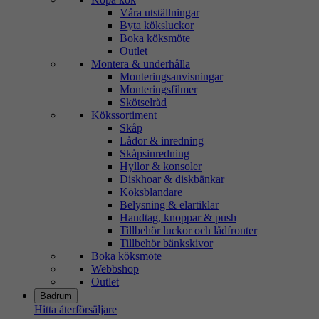
Våra utställningar
Byta köksluckor
Boka köksmöte
Outlet
Montera & underhålla
Monteringsanvisningar
Monteringsfilmer
Skötselråd
Kökssortiment
Skåp
Lådor & inredning
Skåpsinredning
Hyllor & konsoler
Diskhoar & diskbänkar
Köksblandare
Belysning & elartiklar
Handtag, knoppar & push
Tillbehör luckor och lådfronter
Tillbehör bänkskivor
Boka köksmöte
Webbshop
Outlet
Badrum
Hitta återförsäljare