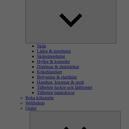
Skåp
Lådor & inredning
Skåpsinredning
Hyllor & konsoler
Diskhoar & diskbänkar
Köksblandare
Belysning & elartiklar
Handtag, knoppar & push
Tillbehör luckor och lådfronter
Tillbehör bänkskivor
Boka köksmöte
Webbshop
Outlet