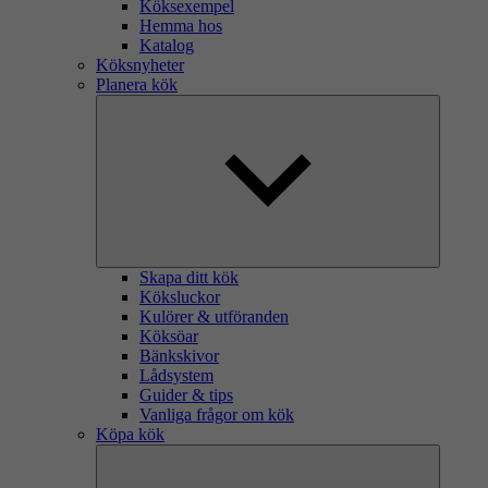
Köksexempel
Hemma hos
Katalog
Köksnyheter
Planera kök
Skapa ditt kök
Köksluckor
Kulörer & utföranden
Köksöar
Bänkskivor
Lådsystem
Guider & tips
Vanliga frågor om kök
Köpa kök