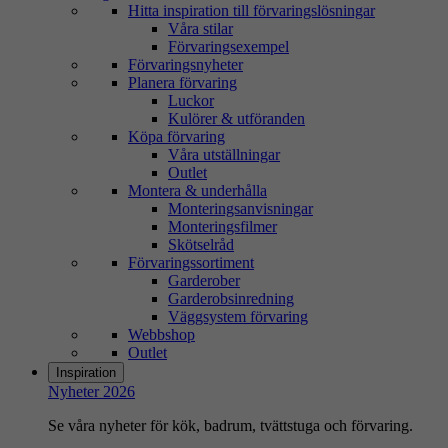
Hitta inspiration till förvaringslösningar
Våra stilar
Förvaringsexempel
Förvaringsnyheter
Planera förvaring
Luckor
Kulörer & utföranden
Köpa förvaring
Våra utställningar
Outlet
Montera & underhålla
Monteringsanvisningar
Monteringsfilmer
Skötselråd
Förvaringssortiment
Garderober
Garderobsinredning
Väggsystem förvaring
Webbshop
Outlet
Inspiration
Nyheter 2026
Se våra nyheter för kök, badrum, tvättstuga och förvaring.