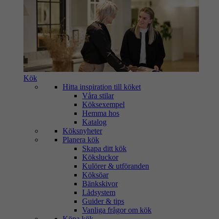
Kök
Hitta inspiration till köket
Våra stilar
Köksexempel
Hemma hos
Katalog
Köksnyheter
Planera kök
Skapa ditt kök
Köksluckor
Kulörer & utföranden
Köksöar
Bänkskivor
Lådsystem
Guider & tips
Vanliga frågor om kök
Köpa kök