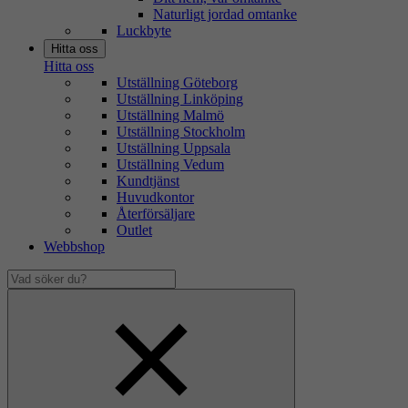
Naturligt jordad omtanke
Luckbyte
Hitta oss
Hitta oss
Utställning Göteborg
Utställning Linköping
Utställning Malmö
Utställning Stockholm
Utställning Uppsala
Utställning Vedum
Kundtjänst
Huvudkontor
Återförsäljare
Outlet
Webbshop
Vad
söker
Dölj
du?
sökfält