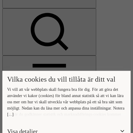
Visa
sökfält
Vilka cookies du vill tillåta är ditt val
Vi vill att vår webbplats skall fungera bra för dig. För att göra det
använder vi kakor (cookies) för bland annat statistik så att vi kan lära
oss mer om hur vi skall utveckla vår webbplats på ett så bra sätt som
Öppna
möjligt. Nedan kan du läsa mer och anpassa dina inställningar. Notera
huvudmeny
Gå
Stäng
[...]
att när du godkänner statistik och marknadsförings-cookies kommer
till
huvudmeny
viss data överföras utanför EU. Hur den informationen används av
startsidan
berörda bolag vet vi inte exakt. Till exempel uppfyller inte USA:s
Visa detaljer