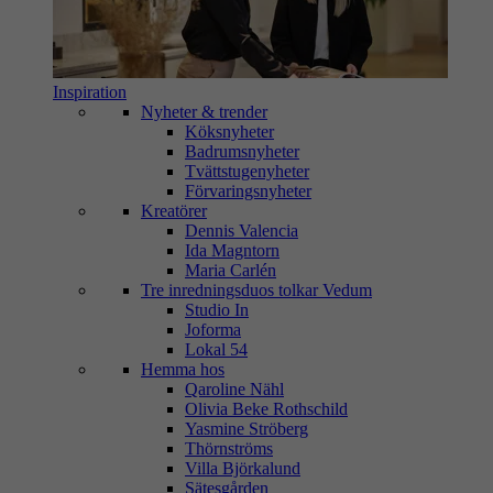
Inspiration
Nyheter & trender
Köksnyheter
Badrumsnyheter
Tvättstugenyheter
Förvaringsnyheter
Kreatörer
Dennis Valencia
Ida Magntorn
Maria Carlén
Tre inredningsduos tolkar Vedum
Studio In
Joforma
Lokal 54
Hemma hos
Qaroline Nähl
Olivia Beke Rothschild
Yasmine Ströberg
Thörnströms
Villa Björkalund
Sätesgården