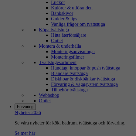
Luckor
Kulörer & utföranden
Bänkskivor
Guider & tips
Vanliga frågor om tvättstuga
Köpa tvättstuga
Hitta återförsäljare
Outlet
Montera & underhålla
Monteringsanvisningar
Monteringsfilmer
Tvättstugesortiment
Handtag, knoppar & push tvättstuga
Blandare tvättstuga
Diskhoar & diskbänkar tvättstuga
Förvaring & väggsystem tvättstuga
Tillbehör tvättstuga
Webbshop
Outlet
Förvaring
Nyheter 2026
Se våra nyheter för kök, badrum, tvättstuga och förvaring.
Se mer här