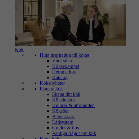
Kök
Hitta inspiration till köket
Våra stilar
Köksexempel
Hemma hos
Katalog
Köksnyheter
Planera kök
Skapa ditt kök
Köksluckor
Kulörer & utföranden
Köksöar
Bänkskivor
Lådsystem
Guider & tips
Vanliga frågor om kök
Köpa kök