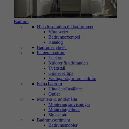
Badrum
Hitta inspiration till badrummet
Våra serier
Badrumsexempel
Katalog
Badrumsnyheter
Planera badrum
Luckor
Kulörer & utföranden
Tvättställ
Guider & tips
Vanliga frågor om badrum
Köpa badrum
Hitta återförsäljare
Outlet
Montera & underhålla
Monteringsanvisningar
Monteringsfilmer
Skötselråd
Badrumssortiment
Badrumsmöbler