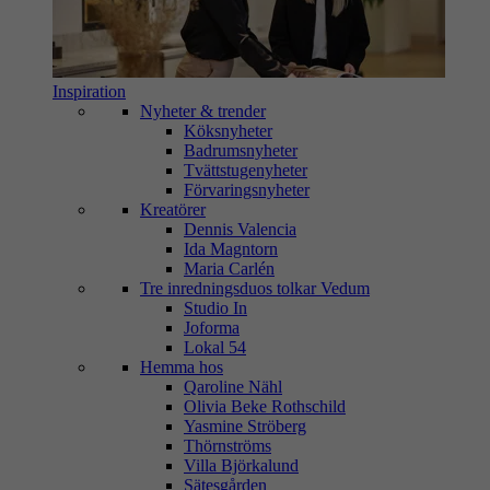
Inspiration
Nyheter & trender
Köksnyheter
Badrumsnyheter
Tvättstugenyheter
Förvaringsnyheter
Kreatörer
Dennis Valencia
Ida Magntorn
Maria Carlén
Tre inredningsduos tolkar Vedum
Studio In
Joforma
Lokal 54
Hemma hos
Qaroline Nähl
Olivia Beke Rothschild
Yasmine Ströberg
Thörnströms
Villa Björkalund
Sätesgården