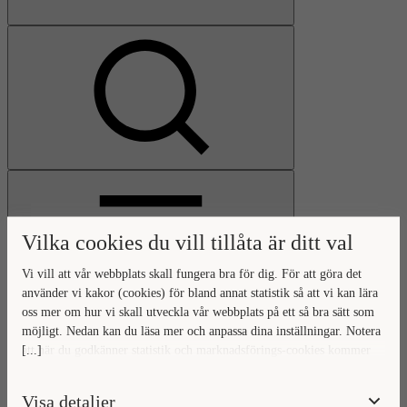
Visa
sökfält
Vilka cookies du vill tillåta är ditt val
Vi vill att vår webbplats skall fungera bra för dig. För att göra det
använder vi kakor (cookies) för bland annat statistik så att vi kan lära
oss mer om hur vi skall utveckla vår webbplats på ett så bra sätt som
Öppna
möjligt. Nedan kan du läsa mer och anpassa dina inställningar. Notera
huvudmeny
Gå
Stäng
[...]
att när du godkänner statistik och marknadsförings-cookies kommer
till
huvudmeny
viss data överföras utanför EU. Hur den informationen används av
startsidan
berörda bolag vet vi inte exakt. Till exempel uppfyller inte USA:s
Visa detaljer