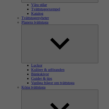
Våra stilar
Tvättstugeexempel
Katalog
Tvättstugenyheter
Planera tvättstuga
Luckor
Kulörer & utföranden
Bänkskivor
Guider & tips
Vanliga frågor om tvättstuga
Köpa tvättstuga