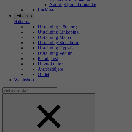
Naturligt jordad omtanke
Luckbyte
Hitta oss
Hitta oss
Utställning Göteborg
Utställning Linköping
Utställning Malmö
Utställning Stockholm
Utställning Uppsala
Utställning Vedum
Kundtjänst
Huvudkontor
Återförsäljare
Outlet
Webbshop
Vad
söker
Dölj
du?
sökfält