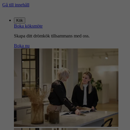
Gå till innehåll
Gå
till
Kök
startsidan
Boka köksmöte
Skapa ditt drömkök tillsammans med oss.
Boka nu