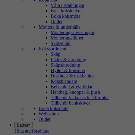
Våra utställningar
Byta köksluckor
Boka köksmöte
Outlet
Montera & underhålla
Monteringsanvisningar
Monteringsfilmer
Skötselråd
Kökssortiment
Skåp
Lådor & inredning
Skåpsinredning
Hyllor & konsoler
Diskhoar & diskbänkar
Köksblandare
Belysning & elartiklar
Handtag, knoppar & push
Tillbehör luckor och lådfronter
Tillbehör bänkskivor
Boka köksmöte
Webbshop
Outlet
Badrum
Hitta återförsäljare