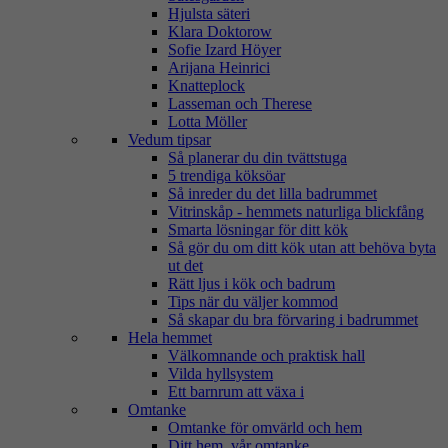
Hjulsta säteri
Klara Doktorow
Sofie Izard Höyer
Arijana Heinrici
Knatteplock
Lasseman och Therese
Lotta Möller
Vedum tipsar
Så planerar du din tvättstuga
5 trendiga köksöar
Så inreder du det lilla badrummet
Vitrinskåp - hemmets naturliga blickfång
Smarta lösningar för ditt kök
Så gör du om ditt kök utan att behöva byta
ut det
Rätt ljus i kök och badrum
Tips när du väljer kommod
Så skapar du bra förvaring i badrummet
Hela hemmet
Välkomnande och praktisk hall
Vilda hyllsystem
Ett barnrum att växa i
Omtanke
Omtanke för omvärld och hem
Ditt hem, vår omtanke