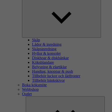
Skåp
Lådor & inredning
Skåpsinredning
Hyllor & konsoler
Diskhoar & diskbänkar
Köksblandare
Belysning & elartiklar
Handtag, knoppar & push
Tillbehör luckor och lådfronter
Tillbehör bänkskivor
Boka köksmöte
Webbshop
Outlet