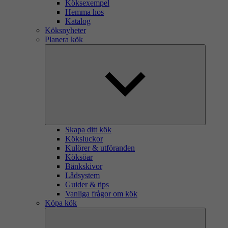
Köksexempel
Hemma hos
Katalog
Köksnyheter
Planera kök
Skapa ditt kök
Köksluckor
Kulörer & utföranden
Köksöar
Bänkskivor
Lådsystem
Guider & tips
Vanliga frågor om kök
Köpa kök