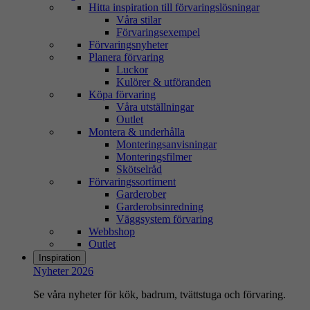
Hitta inspiration till förvaringslösningar
Våra stilar
Förvaringsexempel
Förvaringsnyheter
Planera förvaring
Luckor
Kulörer & utföranden
Köpa förvaring
Våra utställningar
Outlet
Montera & underhålla
Monteringsanvisningar
Monteringsfilmer
Skötselråd
Förvaringssortiment
Garderober
Garderobsinredning
Väggsystem förvaring
Webbshop
Outlet
Inspiration
Nyheter 2026
Se våra nyheter för kök, badrum, tvättstuga och förvaring.