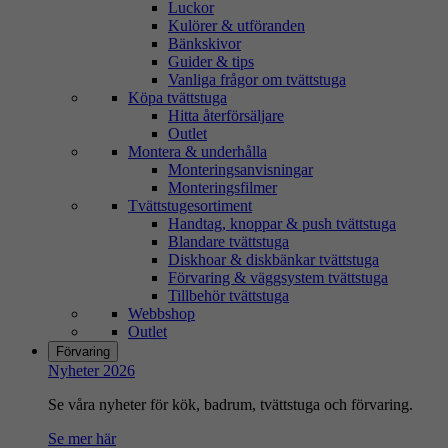
Luckor
Kulörer & utföranden
Bänkskivor
Guider & tips
Vanliga frågor om tvättstuga
Köpa tvättstuga
Hitta återförsäljare
Outlet
Montera & underhålla
Monteringsanvisningar
Monteringsfilmer
Tvättstugesortiment
Handtag, knoppar & push tvättstuga
Blandare tvättstuga
Diskhoar & diskbänkar tvättstuga
Förvaring & väggsystem tvättstuga
Tillbehör tvättstuga
Webbshop
Outlet
Förvaring
Nyheter 2026
Se våra nyheter för kök, badrum, tvättstuga och förvaring.
Se mer här