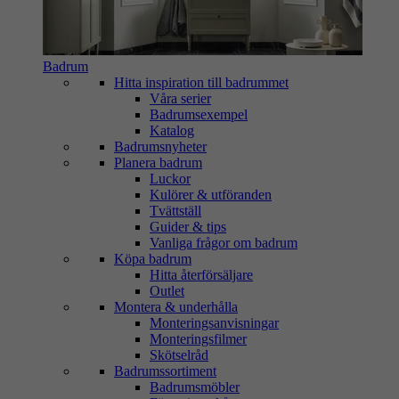
Badrum
Hitta inspiration till badrummet
Våra serier
Badrumsexempel
Katalog
Badrumsnyheter
Planera badrum
Luckor
Kulörer & utföranden
Tvättställ
Guider & tips
Vanliga frågor om badrum
Köpa badrum
Hitta återförsäljare
Outlet
Montera & underhålla
Monteringsanvisningar
Monteringsfilmer
Skötselråd
Badrumssortiment
Badrumsmöbler