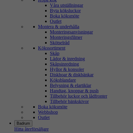
Våra utställningar
Byta köksluckor
Boka köksmöte
Outlet
Montera & underhålla
Monteringsanvisningar
Monteringsfilmer
Skötselråd
Kökssortiment
Skåp
Lådor & inredning
Skåpsinredning
Hyllor & konsoler
Diskhoar & diskbänkar
Köksblandare
Belysning & elartiklar
Handtag, knoppar & push
Tillbehör luckor och lådfronter
Tillbehör bänkskivor
Boka köksmöte
Webbshop
Outlet
Badrum
Hitta återförsäljare