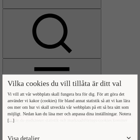
Visa
sökfält
Vilka cookies du vill tillåta är ditt val
Vi vill att vår webbplats skall fungera bra för dig. För att göra det
använder vi kakor (cookies) för bland annat statistik så att vi kan lära
oss mer om hur vi skall utveckla vår webbplats på ett så bra sätt som
Öppna
möjligt. Nedan kan du läsa mer och anpassa dina inställningar. Notera
huvudmeny
Gå
Stäng
[...]
att när du godkänner statistik och marknadsförings-cookies kommer
till
huvudmeny
viss data överföras utanför EU. Hur den informationen används av
startsidan
berörda bolag vet vi inte exakt. Till exempel uppfyller inte USA:s
Visa detaljer