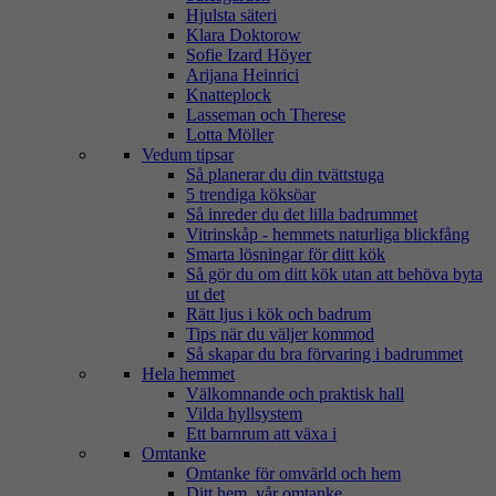
Hjulsta säteri
Klara Doktorow
Sofie Izard Höyer
Arijana Heinrici
Knatteplock
Lasseman och Therese
Lotta Möller
Vedum tipsar
Så planerar du din tvättstuga
5 trendiga köksöar
Så inreder du det lilla badrummet
Vitrinskåp - hemmets naturliga blickfång
Smarta lösningar för ditt kök
Så gör du om ditt kök utan att behöva byta
ut det
Rätt ljus i kök och badrum
Tips när du väljer kommod
Så skapar du bra förvaring i badrummet
Hela hemmet
Välkomnande och praktisk hall
Vilda hyllsystem
Ett barnrum att växa i
Omtanke
Omtanke för omvärld och hem
Ditt hem, vår omtanke