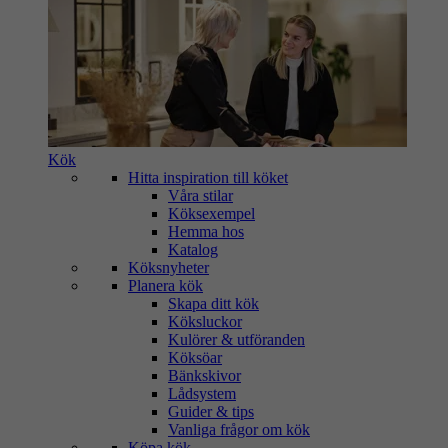
Kök
Hitta inspiration till köket
Våra stilar
Köksexempel
Hemma hos
Katalog
Köksnyheter
Planera kök
Skapa ditt kök
Köksluckor
Kulörer & utföranden
Köksöar
Bänkskivor
Lådsystem
Guider & tips
Vanliga frågor om kök
Köpa kök