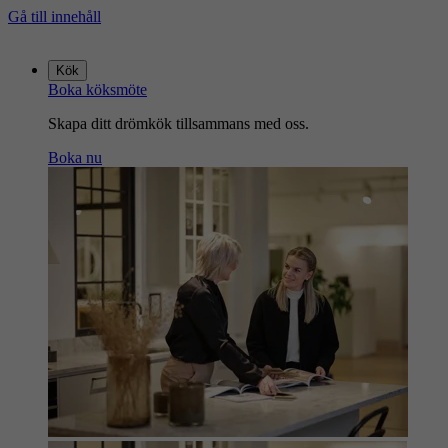
Gå till innehåll
Gå
till
Kök
startsidan
Boka köksmöte
Skapa ditt drömkök tillsammans med oss.
Boka nu