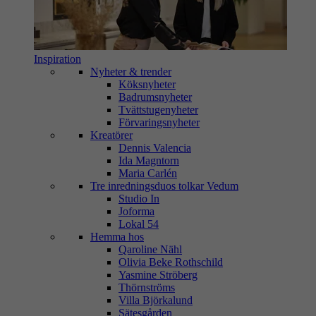
Inspiration
Nyheter & trender
Köksnyheter
Badrumsnyheter
Tvättstugenyheter
Förvaringsnyheter
Kreatörer
Dennis Valencia
Ida Magntorn
Maria Carlén
Tre inredningsduos tolkar Vedum
Studio In
Joforma
Lokal 54
Hemma hos
Qaroline Nähl
Olivia Beke Rothschild
Yasmine Ströberg
Thörnströms
Villa Björkalund
Sätesgården