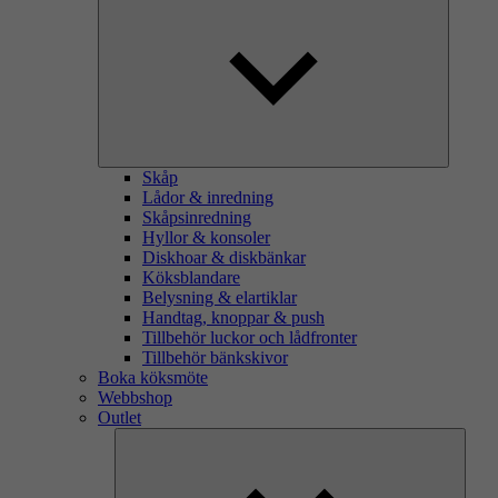
Skåp
Lådor & inredning
Skåpsinredning
Hyllor & konsoler
Diskhoar & diskbänkar
Köksblandare
Belysning & elartiklar
Handtag, knoppar & push
Tillbehör luckor och lådfronter
Tillbehör bänkskivor
Boka köksmöte
Webbshop
Outlet