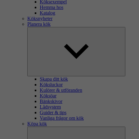
Köksexempel
Hemma hos
Katalog
Köksnyheter
Planera kök
Skapa ditt kök
Köksluckor
Kulörer & utföranden
Köksöar
Bänkskivor
Lådsystem
Guider & tips
Vanliga frågor om kök
Köpa kök