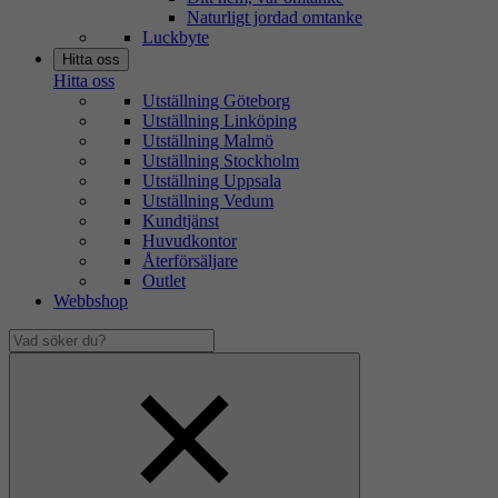
Naturligt jordad omtanke
Luckbyte
Hitta oss
Hitta oss
Utställning Göteborg
Utställning Linköping
Utställning Malmö
Utställning Stockholm
Utställning Uppsala
Utställning Vedum
Kundtjänst
Huvudkontor
Återförsäljare
Outlet
Webbshop
Vad
söker
Dölj
du?
sökfält