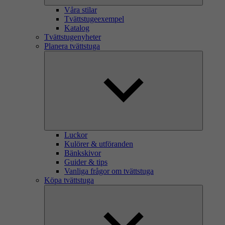
Våra stilar
Tvättstugeexempel
Katalog
Tvättstugenyheter
Planera tvättstuga
Luckor
Kulörer & utföranden
Bänkskivor
Guider & tips
Vanliga frågor om tvättstuga
Köpa tvättstuga