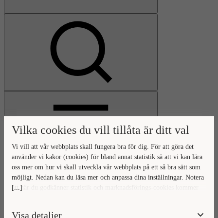
Visa
sökfält
Vilka cookies du vill tillåta är ditt val
Vi vill att vår webbplats skall fungera bra för dig. För att göra det
använder vi kakor (cookies) för bland annat statistik så att vi kan lära
oss mer om hur vi skall utveckla vår webbplats på ett så bra sätt som
Öppna
möjligt. Nedan kan du läsa mer och anpassa dina inställningar. Notera
huvudmeny
Gå
Stäng
[...]
att när du godkänner statistik och marknadsförings-cookies kommer
till
huvudmeny
viss data överföras utanför EU. Hur den informationen används av
startsidan
berörda bolag vet vi inte exakt. Till exempel uppfyller inte USA:s
Visa detaljer