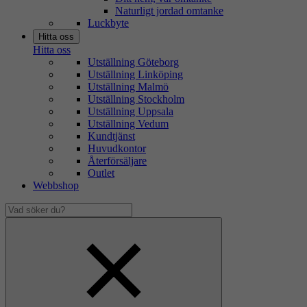
Naturligt jordad omtanke
Luckbyte
Hitta oss
Hitta oss
Utställning Göteborg
Utställning Linköping
Utställning Malmö
Utställning Stockholm
Utställning Uppsala
Utställning Vedum
Kundtjänst
Huvudkontor
Återförsäljare
Outlet
Webbshop
Vad
söker
Dölj
du?
sökfält