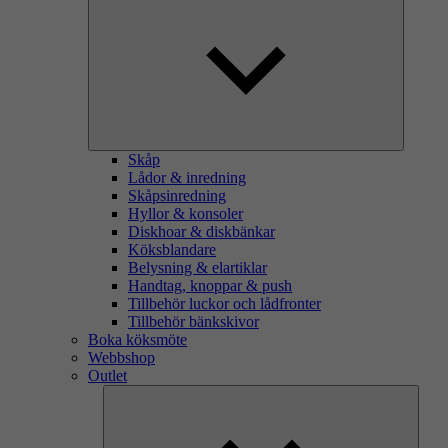
Skåp
Lådor & inredning
Skåpsinredning
Hyllor & konsoler
Diskhoar & diskbänkar
Köksblandare
Belysning & elartiklar
Handtag, knoppar & push
Tillbehör luckor och lådfronter
Tillbehör bänkskivor
Boka köksmöte
Webbshop
Outlet