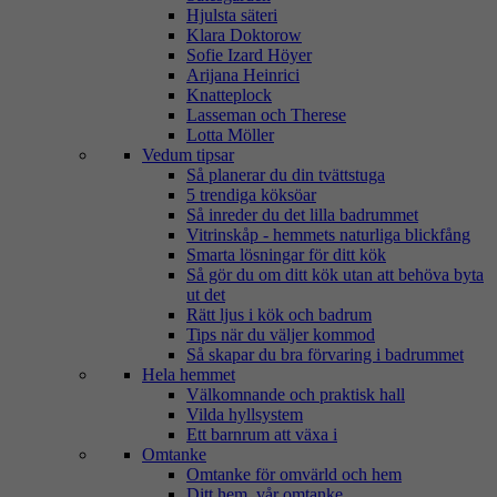
Hjulsta säteri
Klara Doktorow
Sofie Izard Höyer
Arijana Heinrici
Knatteplock
Lasseman och Therese
Lotta Möller
Vedum tipsar
Så planerar du din tvättstuga
5 trendiga köksöar
Så inreder du det lilla badrummet
Vitrinskåp - hemmets naturliga blickfång
Smarta lösningar för ditt kök
Så gör du om ditt kök utan att behöva byta
ut det
Rätt ljus i kök och badrum
Tips när du väljer kommod
Så skapar du bra förvaring i badrummet
Hela hemmet
Välkomnande och praktisk hall
Vilda hyllsystem
Ett barnrum att växa i
Omtanke
Omtanke för omvärld och hem
Ditt hem, vår omtanke