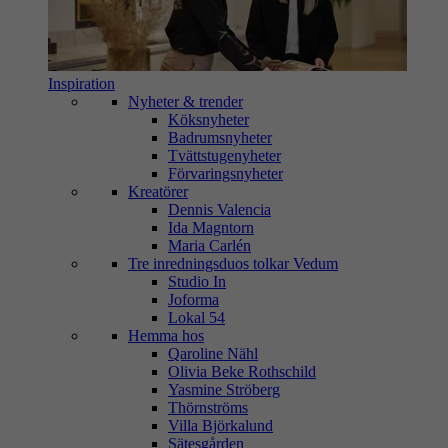
Inspiration
Nyheter & trender
Köksnyheter
Badrumsnyheter
Tvättstugenyheter
Förvaringsnyheter
Kreatörer
Dennis Valencia
Ida Magntorn
Maria Carlén
Tre inredningsduos tolkar Vedum
Studio In
Joforma
Lokal 54
Hemma hos
Qaroline Nähl
Olivia Beke Rothschild
Yasmine Ströberg
Thörnströms
Villa Björkalund
Sätesgården