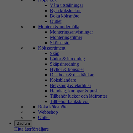
Våra utställningar
Byta köksluckor
Boka köksmöte
Outlet
Montera & underhålla
Monteringsanvisningar
Monteringsfilmer
Skötselråd
Kökssortiment
Skåp
Lådor & inredning
Skåpsinredning
Hyllor & konsoler
Diskhoar & diskbänkar
Köksblandare
Belysning & elartiklar
Handtag, knoppar & push
Tillbehör luckor och lådfronter
Tillbehör bänkskivor
Boka köksmöte
Webbshop
Outlet
Badrum
Hitta återförsäljare