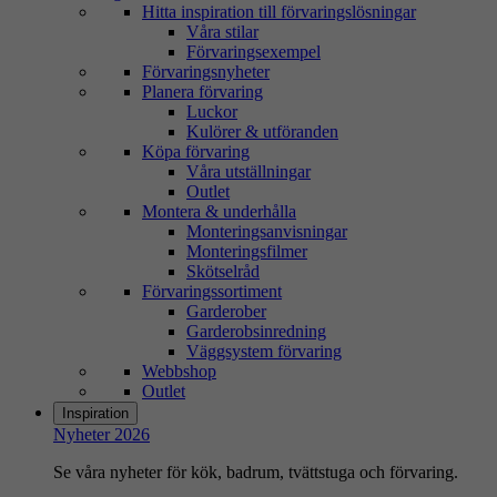
Hitta inspiration till förvaringslösningar
Våra stilar
Förvaringsexempel
Förvaringsnyheter
Planera förvaring
Luckor
Kulörer & utföranden
Köpa förvaring
Våra utställningar
Outlet
Montera & underhålla
Monteringsanvisningar
Monteringsfilmer
Skötselråd
Förvaringssortiment
Garderober
Garderobsinredning
Väggsystem förvaring
Webbshop
Outlet
Inspiration
Nyheter 2026
Se våra nyheter för kök, badrum, tvättstuga och förvaring.