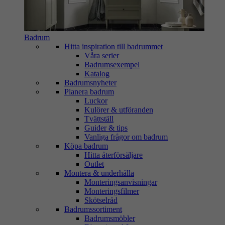
Badrum
Hitta inspiration till badrummet
Våra serier
Badrumsexempel
Katalog
Badrumsnyheter
Planera badrum
Luckor
Kulörer & utföranden
Tvättställ
Guider & tips
Vanliga frågor om badrum
Köpa badrum
Hitta återförsäljare
Outlet
Montera & underhålla
Monteringsanvisningar
Monteringsfilmer
Skötselråd
Badrumssortiment
Badrumsmöbler