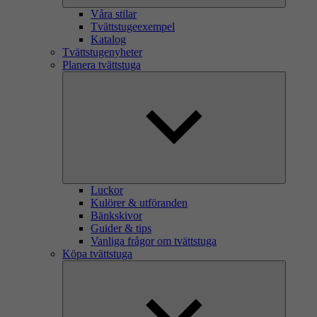
Våra stilar
Tvättstugeexempel
Katalog
Tvättstugenyheter
Planera tvättstuga
Luckor
Kulörer & utföranden
Bänkskivor
Guider & tips
Vanliga frågor om tvättstuga
Köpa tvättstuga