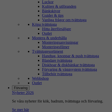
Luckor
Kulörer & utföranden
Bänkskivor
Guider & tips
Vanliga frågor om tvättstuga
Köpa tvättstuga
Hitta återförsäljare
Outlet
Montera & underhålla
Monteringsanvisningar
Monteringsfilmer
Tvättstugesortiment
Handtag, knoppar & push tvättstuga
Blandare tvättstuga
Diskhoar & diskbänkar tvättstuga
Förvaring & väggsystem tvättstuga
Tillbehör tvättstuga
Webbshop
Outlet
Förvaring
Nyheter 2026
Se våra nyheter för kök, badrum, tvättstuga och förvaring.
Se mer här