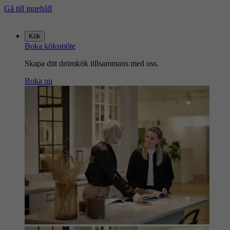
Gå till innehåll
Gå
till
Kök
startsidan
Boka köksmöte
Skapa ditt drömkök tillsammans med oss.
Boka nu