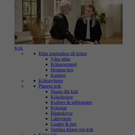
Kök
Hitta inspiration till köket
Våra stilar
Köksexempel
Hemma hos
Katalog
Köksnyheter
Planera kök
Skapa ditt kök
Köksluckor
Kulörer & utföranden
Köksöar
Bänkskivor
Lådsystem
Guider & tips
Vanliga frågor om kök
Köpa kök