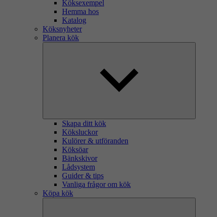
Köksexempel
Hemma hos
Katalog
Köksnyheter
Planera kök
Skapa ditt kök
Köksluckor
Kulörer & utföranden
Köksöar
Bänkskivor
Lådsystem
Guider & tips
Vanliga frågor om kök
Köpa kök