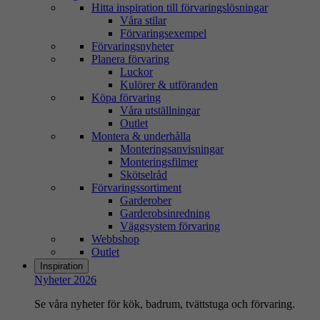
Hitta inspiration till förvaringslösningar
Våra stilar
Förvaringsexempel
Förvaringsnyheter
Planera förvaring
Luckor
Kulörer & utföranden
Köpa förvaring
Våra utställningar
Outlet
Montera & underhålla
Monteringsanvisningar
Monteringsfilmer
Skötselråd
Förvaringssortiment
Garderober
Garderobsinredning
Väggsystem förvaring
Webbshop
Outlet
Inspiration
Nyheter 2026
Se våra nyheter för kök, badrum, tvättstuga och förvaring.