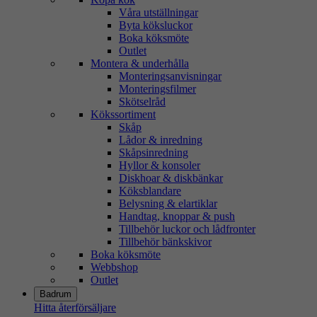
Våra utställningar
Byta köksluckor
Boka köksmöte
Outlet
Montera & underhålla
Monteringsanvisningar
Monteringsfilmer
Skötselråd
Kökssortiment
Skåp
Lådor & inredning
Skåpsinredning
Hyllor & konsoler
Diskhoar & diskbänkar
Köksblandare
Belysning & elartiklar
Handtag, knoppar & push
Tillbehör luckor och lådfronter
Tillbehör bänkskivor
Boka köksmöte
Webbshop
Outlet
Badrum
Hitta återförsäljare