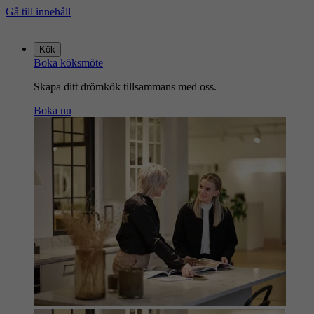
Gå till innehåll
Gå
till
Kök
startsidan
Boka köksmöte
Skapa ditt drömkök tillsammans med oss.
Boka nu