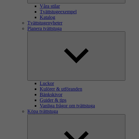
Våra stilar
Tvättstugeexempel
Katalog
Tvättstugenyheter
Planera tvättstuga
Luckor
Kulörer & utföranden
Bänkskivor
Guider & tips
Vanliga frågor om tvättstuga
Köpa tvättstuga