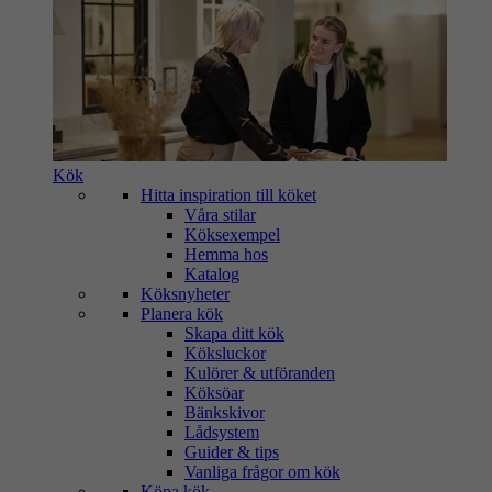
Kök
Hitta inspiration till köket
Våra stilar
Köksexempel
Hemma hos
Katalog
Köksnyheter
Planera kök
Skapa ditt kök
Köksluckor
Kulörer & utföranden
Köksöar
Bänkskivor
Lådsystem
Guider & tips
Vanliga frågor om kök
Köpa kök