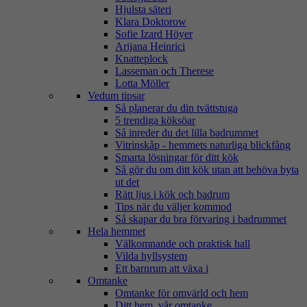
Hjulsta säteri
Klara Doktorow
Sofie Izard Höyer
Arijana Heinrici
Knatteplock
Lasseman och Therese
Lotta Möller
Vedum tipsar
Så planerar du din tvättstuga
5 trendiga köksöar
Så inreder du det lilla badrummet
Vitrinskåp - hemmets naturliga blickfång
Smarta lösningar för ditt kök
Så gör du om ditt kök utan att behöva byta
ut det
Rätt ljus i kök och badrum
Tips när du väljer kommod
Så skapar du bra förvaring i badrummet
Hela hemmet
Välkomnande och praktisk hall
Vilda hyllsystem
Ett barnrum att växa i
Omtanke
Omtanke för omvärld och hem
Ditt hem, vår omtanke