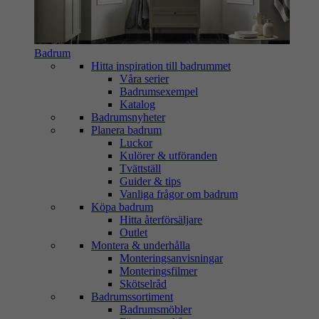
Badrum
Hitta inspiration till badrummet
Våra serier
Badrumsexempel
Katalog
Badrumsnyheter
Planera badrum
Luckor
Kulörer & utföranden
Tvättställ
Guider & tips
Vanliga frågor om badrum
Köpa badrum
Hitta återförsäljare
Outlet
Montera & underhålla
Monteringsanvisningar
Monteringsfilmer
Skötselråd
Badrumssortiment
Badrumsmöbler