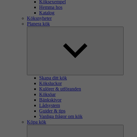
Köksexempel
Hemma hos
Katalog
Köksnyheter
Planera kök
Skapa ditt kök
Köksluckor
Kulörer & utföranden
Köksöar
Bänkskivor
Lådsystem
Guider & tips
Vanliga frågor om kök
Köpa kök