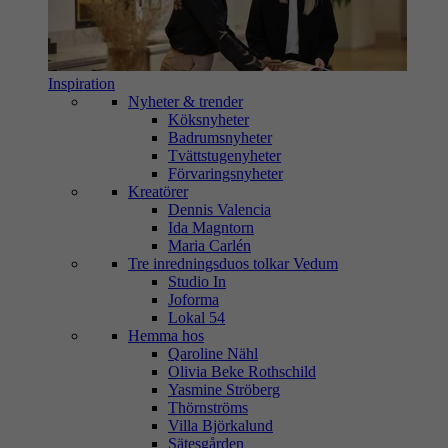
Inspiration
Nyheter & trender
Köksnyheter
Badrumsnyheter
Tvättstugenyheter
Förvaringsnyheter
Kreatörer
Dennis Valencia
Ida Magntorn
Maria Carlén
Tre inredningsduos tolkar Vedum
Studio In
Joforma
Lokal 54
Hemma hos
Qaroline Nähl
Olivia Beke Rothschild
Yasmine Ströberg
Thörnströms
Villa Björkalund
Sätesgården