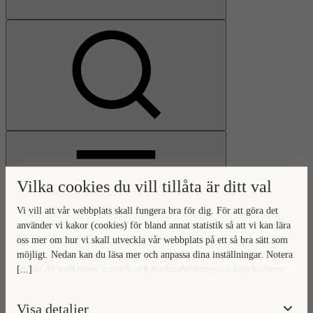
Visa
sökfält
Vilka cookies du vill tillåta är ditt val
Vi vill att vår webbplats skall fungera bra för dig. För att göra det
använder vi kakor (cookies) för bland annat statistik så att vi kan lära
oss mer om hur vi skall utveckla vår webbplats på ett så bra sätt som
Öppna
möjligt. Nedan kan du läsa mer och anpassa dina inställningar. Notera
huvudmeny
Gå
Stäng
[...]
att när du godkänner statistik och marknadsförings-cookies kommer
till
huvudmeny
viss data överföras utanför EU. Hur den informationen används av
startsidan
berörda bolag vet vi inte exakt. Till exempel uppfyller inte USA:s
Visa detaljer