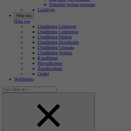
Naturligt jordad omtanke
Luckbyte
Hitta oss
Hitta oss
Utställning Göteborg
Utställning Linköping
Utställning Malmö
Utställning Stockholm
Utställning Uppsala
Utställning Vedum
Kundtjänst
Huvudkontor
Återförsäljare
Outlet
Webbshop
Vad
söker
Dölj
du?
sökfält