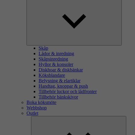
Skåp
Lådor & inredning
Skåpsinredning
Hyllor & konsoler
Diskhoar & diskbänkar
Köksblandare
Belysning & elartiklar
Handtag, knoppar & push
Tillbehör luckor och lådfronter
Tillbehör bänkskivor
Boka köksmöte
Webbshop
Outlet