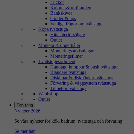
Luckor
Kulörer & utföranden
Bänkskivor
Guider & tips
Vanliga frågor om tvättstuga
Köpa tvättstuga
Hitta återförsäljare
Outlet
Montera & underhålla
Monteringsanvisningar
Monteringsfilmer
Tvättstugesortiment
Handtag, knoppar & push tvättstuga
Blandare tvättstuga
Diskhoar & diskbänkar tvättstuga
Förvaring & väggsystem tvättstuga
Tillbehör tvättstuga
Webbshop
Outlet
Förvaring
Nyheter 2026
Se våra nyheter för kök, badrum, tvättstuga och förvaring.
Se mer här