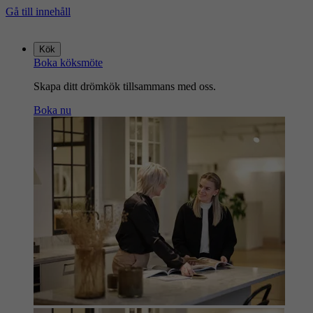
Gå till innehåll
Gå
till
Kök
startsidan
Boka köksmöte
Skapa ditt drömkök tillsammans med oss.
Boka nu