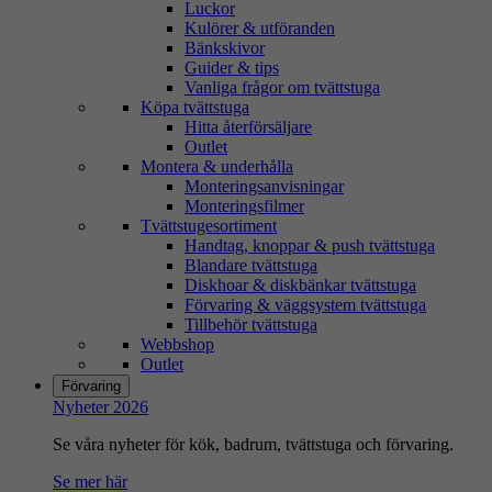
Luckor
Kulörer & utföranden
Bänkskivor
Guider & tips
Vanliga frågor om tvättstuga
Köpa tvättstuga
Hitta återförsäljare
Outlet
Montera & underhålla
Monteringsanvisningar
Monteringsfilmer
Tvättstugesortiment
Handtag, knoppar & push tvättstuga
Blandare tvättstuga
Diskhoar & diskbänkar tvättstuga
Förvaring & väggsystem tvättstuga
Tillbehör tvättstuga
Webbshop
Outlet
Förvaring
Nyheter 2026
Se våra nyheter för kök, badrum, tvättstuga och förvaring.
Se mer här