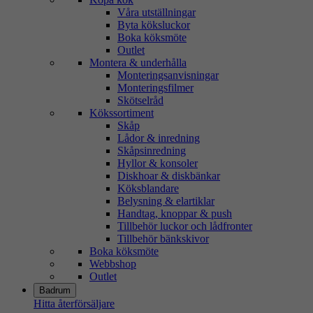
Våra utställningar
Byta köksluckor
Boka köksmöte
Outlet
Montera & underhålla
Monteringsanvisningar
Monteringsfilmer
Skötselråd
Kökssortiment
Skåp
Lådor & inredning
Skåpsinredning
Hyllor & konsoler
Diskhoar & diskbänkar
Köksblandare
Belysning & elartiklar
Handtag, knoppar & push
Tillbehör luckor och lådfronter
Tillbehör bänkskivor
Boka köksmöte
Webbshop
Outlet
Badrum
Hitta återförsäljare