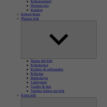
Köksexempel
Hemma hos
Katalog
Köksnyheter
Planera kök
Skapa ditt kök
Köksluckor
Kulörer & utföranden
Köksöar
Bänkskivor
Lådsystem
Guider & tips
Vanliga frågor om kök
Köpa kök