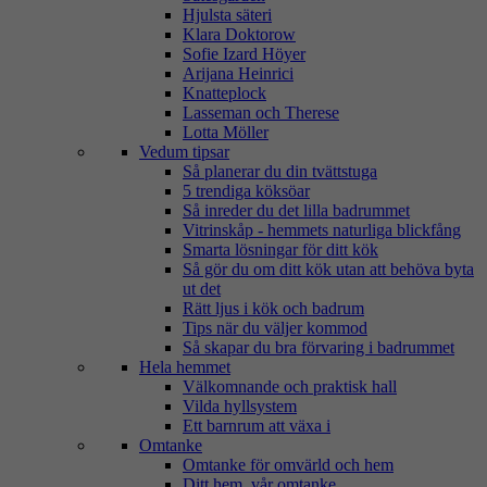
Hjulsta säteri
Klara Doktorow
Sofie Izard Höyer
Arijana Heinrici
Knatteplock
Lasseman och Therese
Lotta Möller
Vedum tipsar
Så planerar du din tvättstuga
5 trendiga köksöar
Så inreder du det lilla badrummet
Vitrinskåp - hemmets naturliga blickfång
Smarta lösningar för ditt kök
Så gör du om ditt kök utan att behöva byta
ut det
Rätt ljus i kök och badrum
Tips när du väljer kommod
Så skapar du bra förvaring i badrummet
Hela hemmet
Välkomnande och praktisk hall
Vilda hyllsystem
Ett barnrum att växa i
Omtanke
Omtanke för omvärld och hem
Ditt hem, vår omtanke