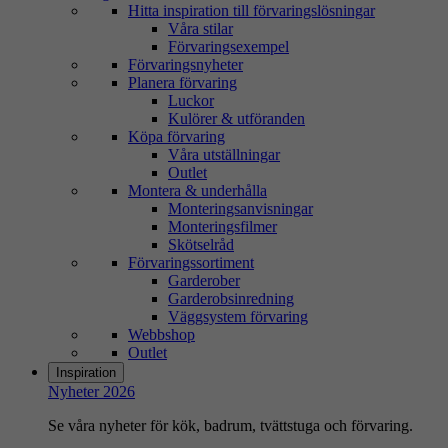
Hitta inspiration till förvaringslösningar
Våra stilar
Förvaringsexempel
Förvaringsnyheter
Planera förvaring
Luckor
Kulörer & utföranden
Köpa förvaring
Våra utställningar
Outlet
Montera & underhålla
Monteringsanvisningar
Monteringsfilmer
Skötselråd
Förvaringssortiment
Garderober
Garderobsinredning
Väggsystem förvaring
Webbshop
Outlet
Inspiration
Nyheter 2026
Se våra nyheter för kök, badrum, tvättstuga och förvaring.