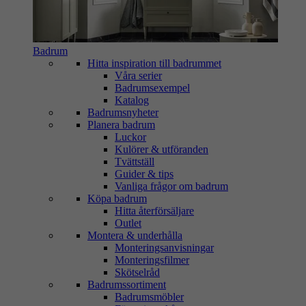
Badrum
Hitta inspiration till badrummet
Våra serier
Badrumsexempel
Katalog
Badrumsnyheter
Planera badrum
Luckor
Kulörer & utföranden
Tvättställ
Guider & tips
Vanliga frågor om badrum
Köpa badrum
Hitta återförsäljare
Outlet
Montera & underhålla
Monteringsanvisningar
Monteringsfilmer
Skötselråd
Badrumssortiment
Badrumsmöbler