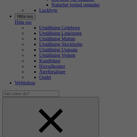
Naturligt jordad omtanke
Luckbyte
Hitta oss
Hitta oss
Utställning Göteborg
Utställning Linköping
Utställning Malmö
Utställning Stockholm
Utställning Uppsala
Utställning Vedum
Kundtjänst
Huvudkontor
Återförsäljare
Outlet
Webbshop
Vad
söker
Dölj
du?
sökfält