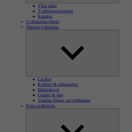
Våra stilar
Tvättstugeexempel
Katalog
Tvättstugenyheter
Planera tvättstuga
Luckor
Kulörer & utföranden
Bänkskivor
Guider & tips
Vanliga frågor om tvättstuga
Köpa tvättstuga