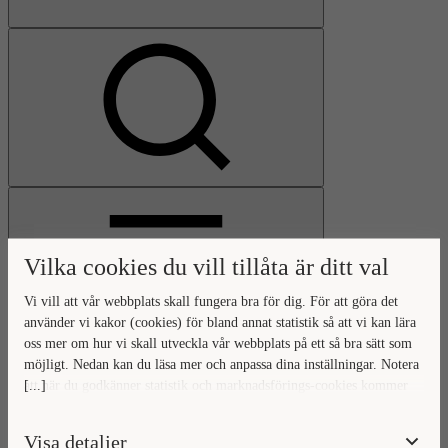
Visa
sökfält
Vilka cookies du vill tillåta är ditt val
Vi vill att vår webbplats skall fungera bra för dig. För att göra det
använder vi kakor (cookies) för bland annat statistik så att vi kan lära
oss mer om hur vi skall utveckla vår webbplats på ett så bra sätt som
Öppna
möjligt. Nedan kan du läsa mer och anpassa dina inställningar. Notera
huvudmeny
Gå
Stäng
[...]
att när du godkänner statistik och marknadsförings-cookies kommer
till
huvudmeny
viss data överföras utanför EU. Hur den informationen används av
startsidan
berörda bolag vet vi inte exakt. Till exempel uppfyller inte USA:s
Visa detaljer