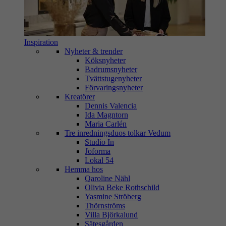
Inspiration
Nyheter & trender
Köksnyheter
Badrumsnyheter
Tvättstugenyheter
Förvaringsnyheter
Kreatörer
Dennis Valencia
Ida Magntorn
Maria Carlén
Tre inredningsduos tolkar Vedum
Studio In
Joforma
Lokal 54
Hemma hos
Qaroline Nähl
Olivia Beke Rothschild
Yasmine Ströberg
Thörnströms
Villa Björkalund
Sätesgården