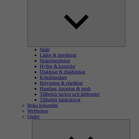
Skåp
Lådor & inredning
Skåpsinredning
Hyllor & konsoler
Diskhoar & diskbänkar
Köksblandare
Belysning & elartiklar
Handtag, knoppar & push
Tillbehör luckor och lådfronter
Tillbehör bänkskivor
Boka köksmöte
Webbshop
Outlet