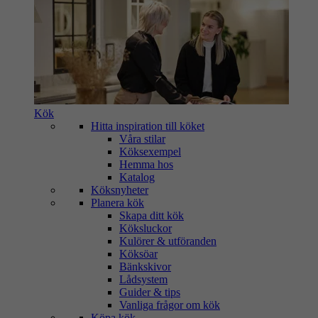
Kök
Hitta inspiration till köket
Våra stilar
Köksexempel
Hemma hos
Katalog
Köksnyheter
Planera kök
Skapa ditt kök
Köksluckor
Kulörer & utföranden
Köksöar
Bänkskivor
Lådsystem
Guider & tips
Vanliga frågor om kök
Köpa kök