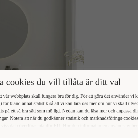
a cookies du vill tillåta är ditt val
att vår webbplats skall fungera bra för dig. För att göra det använder vi 
) för bland annat statistik så att vi kan lära oss mer om hur vi skall utve
s på ett så bra sätt som möjligt. Nedan kan du läsa mer och anpassa di
ingar. Notera att när du godkänner statistik och marknadsförings-cookie
viss data överföras utanför EU. Hur den informationen används av be
t vi inte exakt. Till exempel uppfyller inte USA:s lagstiftning alla de kr