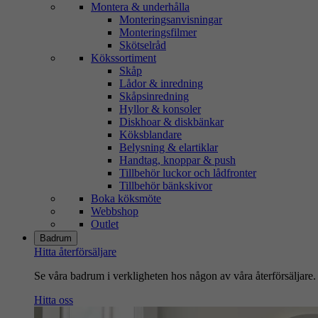
Montera & underhålla
Monteringsanvisningar
Monteringsfilmer
Skötselråd
Kökssortiment
Skåp
Lådor & inredning
Skåpsinredning
Hyllor & konsoler
Diskhoar & diskbänkar
Köksblandare
Belysning & elartiklar
Handtag, knoppar & push
Tillbehör luckor och lådfronter
Tillbehör bänkskivor
Boka köksmöte
Webbshop
Outlet
Badrum
Hitta återförsäljare
Se våra badrum i verkligheten hos någon av våra återförsäljare.
Hitta oss