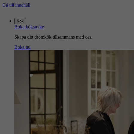
Gå till innehåll
Gå
till
Kök
startsidan
Boka köksmöte
Skapa ditt drömkök tillsammans med oss.
Boka nu