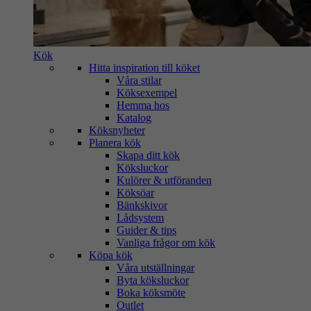
Kök
Hitta inspiration till köket
Våra stilar
Köksexempel
Hemma hos
Katalog
Köksnyheter
Planera kök
Skapa ditt kök
Köksluckor
Kulörer & utföranden
Köksöar
Bänkskivor
Lådsystem
Guider & tips
Vanliga frågor om kök
Köpa kök
Våra utställningar
Byta köksluckor
Boka köksmöte
Outlet