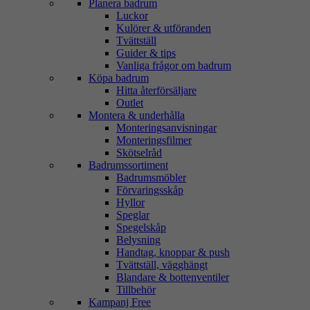
Planera badrum
Luckor
Kulörer & utföranden
Tvättställ
Guider & tips
Vanliga frågor om badrum
Köpa badrum
Hitta återförsäljare
Outlet
Montera & underhålla
Monteringsanvisningar
Monteringsfilmer
Skötselråd
Badrumssortiment
Badrumsmöbler
Förvaringsskåp
Hyllor
Speglar
Spegelskåp
Belysning
Handtag, knoppar & push
Tvättställ, vägghängt
Blandare & bottenventiler
Tillbehör
Kampanj Free