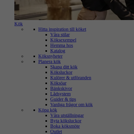
Kök
Hitta inspiration till köket
Våra stilar
Köksexempel
Hemma hos
Katalog
Köksnyheter
Planera kök
Skapa ditt kök
Köksluckor
Kulörer & utföranden
Köksöar
Bänkskivor
Lådsystem
Guider & tips
Vanliga frågor om kök
Köpa kök
Våra utställningar
Byta köksluckor
Boka köksmöte
Outlet