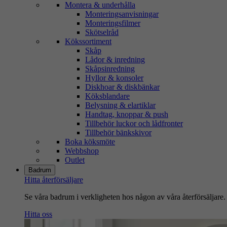
Montera & underhålla
Monteringsanvisningar
Monteringsfilmer
Skötselråd
Kökssortiment
Skåp
Lådor & inredning
Skåpsinredning
Hyllor & konsoler
Diskhoar & diskbänkar
Köksblandare
Belysning & elartiklar
Handtag, knoppar & push
Tillbehör luckor och lådfronter
Tillbehör bänkskivor
Boka köksmöte
Webbshop
Outlet
Badrum
Hitta återförsäljare
Se våra badrum i verkligheten hos någon av våra återförsäljare.
Hitta oss