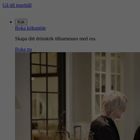
Gå till innehåll
Gå
till
Kök
startsidan
Boka köksmöte
Skapa ditt drömkök tillsammans med oss.
Boka nu