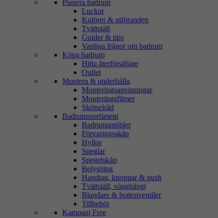
Planera badrum
Luckor
Kulörer & utföranden
Tvättställ
Guider & tips
Vanliga frågor om badrum
Köpa badrum
Hitta återförsäljare
Outlet
Montera & underhålla
Monteringsanvisningar
Monteringsfilmer
Skötselråd
Badrumssortiment
Badrumsmöbler
Förvaringsskåp
Hyllor
Speglar
Spegelskåp
Belysning
Handtag, knoppar & push
Tvättställ, vägghängt
Blandare & bottenventiler
Tillbehör
Kampanj Free