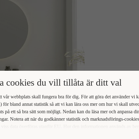
a cookies du vill tillåta är ditt val
att vår webbplats skall fungera bra för dig. För att göra det använder vi 
) för bland annat statistik så att vi kan lära oss mer om hur vi skall utve
s på ett så bra sätt som möjligt. Nedan kan du läsa mer och anpassa di
ingar. Notera att när du godkänner statistik och marknadsförings-cookie
viss data överföras utanför EU. Hur den informationen används av be
t vi inte exakt. Till exempel uppfyller inte USA:s lagstiftning alla de kr