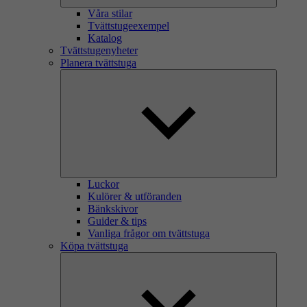
Våra stilar
Tvättstugeexempel
Katalog
Tvättstugenyheter
Planera tvättstuga
Luckor
Kulörer & utföranden
Bänkskivor
Guider & tips
Vanliga frågor om tvättstuga
Köpa tvättstuga