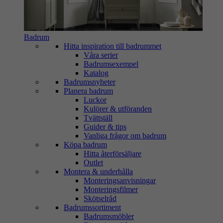
Badrum
Hitta inspiration till badrummet
Våra serier
Badrumsexempel
Katalog
Badrumsnyheter
Planera badrum
Luckor
Kulörer & utföranden
Tvättställ
Guider & tips
Vanliga frågor om badrum
Köpa badrum
Hitta återförsäljare
Outlet
Montera & underhålla
Monteringsanvisningar
Monteringsfilmer
Skötselråd
Badrumssortiment
Badrumsmöbler