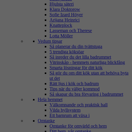
Hjulsta säteri
Klara Doktorow
Sofie Izard Höyer
Arijana Heinrici
Knatteplock
Lasseman och Therese
Lotta Möller
Vedum tipsar
Så planerar du din tvättstuga
5 trendiga köksöar
Så inreder du det lilla badrummet
Vitrinskåp - hemmets naturliga blickfång
Smarta lösningar för ditt kök
Så gör du om ditt kök utan att behöva byta
ut det
Rätt ljus i kök och badrum
Tips när du väljer kommod
Så skapar du bra förvaring i badrummet
Hela hemmet
Välkomnande och praktisk hall
Vilda hyllsystem
Ett barnrum att växa i
Omtanke
Omtanke för omvärld och hem
Ditt hem, vår omtanke