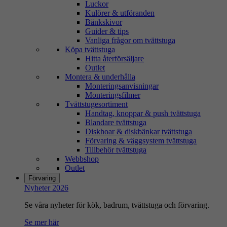
Luckor
Kulörer & utföranden
Bänkskivor
Guider & tips
Vanliga frågor om tvättstuga
Köpa tvättstuga
Hitta återförsäljare
Outlet
Montera & underhålla
Monteringsanvisningar
Monteringsfilmer
Tvättstugesortiment
Handtag, knoppar & push tvättstuga
Blandare tvättstuga
Diskhoar & diskbänkar tvättstuga
Förvaring & väggsystem tvättstuga
Tillbehör tvättstuga
Webbshop
Outlet
Förvaring
Nyheter 2026
Se våra nyheter för kök, badrum, tvättstuga och förvaring.
Se mer här