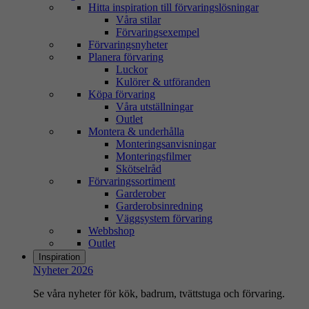
Hitta inspiration till förvaringslösningar
Våra stilar
Förvaringsexempel
Förvaringsnyheter
Planera förvaring
Luckor
Kulörer & utföranden
Köpa förvaring
Våra utställningar
Outlet
Montera & underhålla
Monteringsanvisningar
Monteringsfilmer
Skötselråd
Förvaringssortiment
Garderober
Garderobsinredning
Väggsystem förvaring
Webbshop
Outlet
Inspiration
Nyheter 2026
Se våra nyheter för kök, badrum, tvättstuga och förvaring.