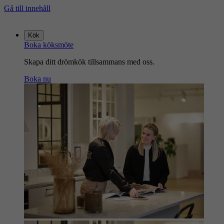
Gå till innehåll
Gå
till
Kök
startsidan
Boka köksmöte
Skapa ditt drömkök tillsammans med oss.
Boka nu