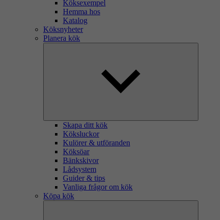
Köksexempel
Hemma hos
Katalog
Köksnyheter
Planera kök
Skapa ditt kök
Köksluckor
Kulörer & utföranden
Köksöar
Bänkskivor
Lådsystem
Guider & tips
Vanliga frågor om kök
Köpa kök