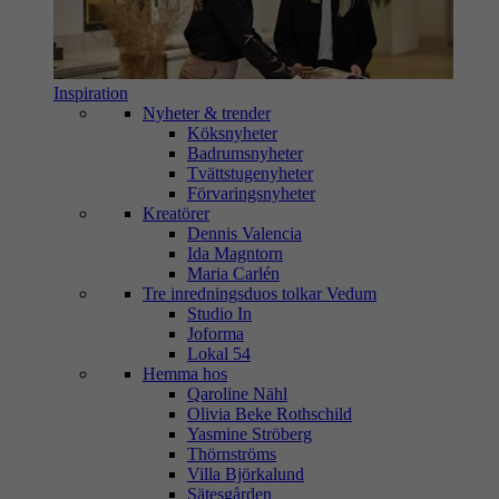
Inspiration
Nyheter & trender
Köksnyheter
Badrumsnyheter
Tvättstugenyheter
Förvaringsnyheter
Kreatörer
Dennis Valencia
Ida Magntorn
Maria Carlén
Tre inredningsduos tolkar Vedum
Studio In
Joforma
Lokal 54
Hemma hos
Qaroline Nähl
Olivia Beke Rothschild
Yasmine Ströberg
Thörnströms
Villa Björkalund
Sätesgården