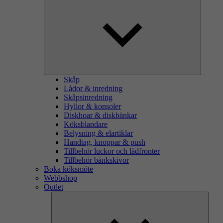
Skåp
Lådor & inredning
Skåpsinredning
Hyllor & konsoler
Diskhoar & diskbänkar
Köksblandare
Belysning & elartiklar
Handtag, knoppar & push
Tillbehör luckor och lådfronter
Tillbehör bänkskivor
Boka köksmöte
Webbshop
Outlet