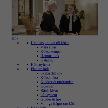
Kök
Hitta inspiration till köket
Våra stilar
Köksexempel
Hemma hos
Katalog
Köksnyheter
Planera kök
Skapa ditt kök
Köksluckor
Kulörer & utföranden
Köksöar
Bänkskivor
Lådsystem
Guider & tips
Vanliga frågor om kök
Köpa kök