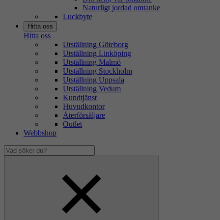
Naturligt jordad omtanke
Luckbyte
Hitta oss
Hitta oss
Utställning Göteborg
Utställning Linköping
Utställning Malmö
Utställning Stockholm
Utställning Uppsala
Utställning Vedum
Kundtjänst
Huvudkontor
Återförsäljare
Outlet
Webbshop
Vad
söker
Dölj
du?
sökfält