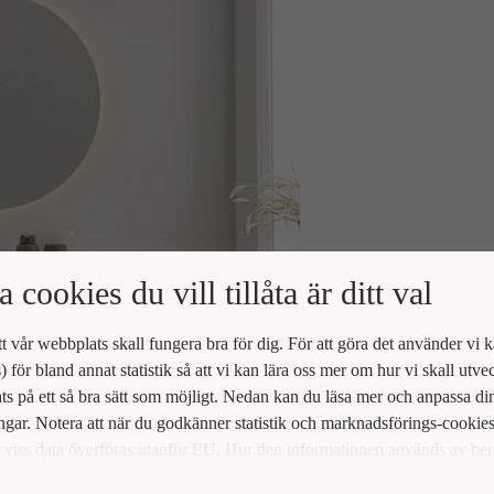
a cookies du vill tillåta är ditt val
att vår webbplats skall fungera bra för dig. För att göra det använder vi 
) för bland annat statistik så att vi kan lära oss mer om hur vi skall utve
s på ett så bra sätt som möjligt. Nedan kan du läsa mer och anpassa di
ingar. Notera att när du godkänner statistik och marknadsförings-cookie
viss data överföras utanför EU. Hur den informationen används av be
t vi inte exakt. Till exempel uppfyller inte USA:s lagstiftning alla de kr