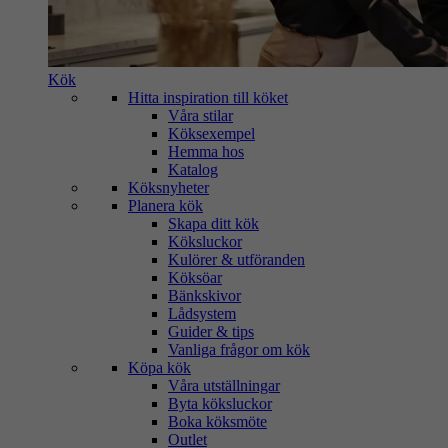
Kök
Hitta inspiration till köket
Våra stilar
Köksexempel
Hemma hos
Katalog
Köksnyheter
Planera kök
Skapa ditt kök
Köksluckor
Kulörer & utföranden
Köksöar
Bänkskivor
Lådsystem
Guider & tips
Vanliga frågor om kök
Köpa kök
Våra utställningar
Byta köksluckor
Boka köksmöte
Outlet