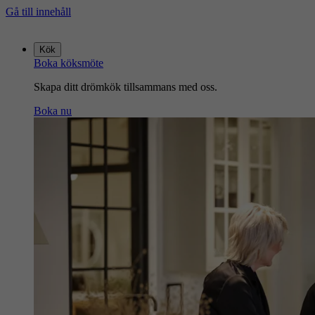
Gå till innehåll
Gå
till
Kök
startsidan
Boka köksmöte
Skapa ditt drömkök tillsammans med oss.
Boka nu