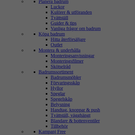
Planera badrum
Luckor
Kulörer & utföranden
Tvättställ
Guider & tips
Vanliga frågor om badrum
Köpa badrum
Hitta återförsäljare
Outlet
Montera & underhålla
Monteringsanvisningar
Monteringsfilmer
Skötselråd
Badrumssortiment
Badrumsmöbler
Förvaringsskåp
Hyllor
Speglar
Spegelskåp
Belysning
Handtag, knoppar & push
Tvättställ, vägghängt
Blandare & bottenventiler
Tillbehör
Kampanj Free