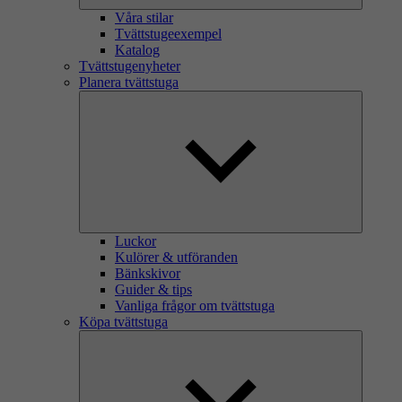
Våra stilar
Tvättstugeexempel
Katalog
Tvättstugenyheter
Planera tvättstuga
Luckor
Kulörer & utföranden
Bänkskivor
Guider & tips
Vanliga frågor om tvättstuga
Köpa tvättstuga