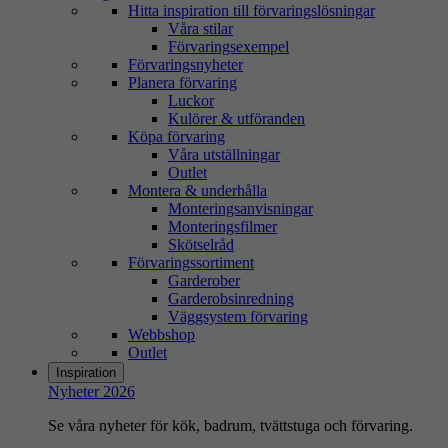
Hitta inspiration till förvaringslösningar
Våra stilar
Förvaringsexempel
Förvaringsnyheter
Planera förvaring
Luckor
Kulörer & utföranden
Köpa förvaring
Våra utställningar
Outlet
Montera & underhålla
Monteringsanvisningar
Monteringsfilmer
Skötselråd
Förvaringssortiment
Garderober
Garderobsinredning
Väggsystem förvaring
Webbshop
Outlet
Inspiration
Nyheter 2026
Se våra nyheter för kök, badrum, tvättstuga och förvaring.