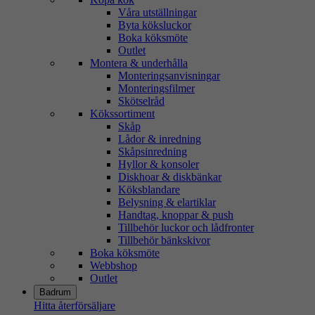
Våra utställningar
Byta köksluckor
Boka köksmöte
Outlet
Montera & underhålla
Monteringsanvisningar
Monteringsfilmer
Skötselråd
Kökssortiment
Skåp
Lådor & inredning
Skåpsinredning
Hyllor & konsoler
Diskhoar & diskbänkar
Köksblandare
Belysning & elartiklar
Handtag, knoppar & push
Tillbehör luckor och lådfronter
Tillbehör bänkskivor
Boka köksmöte
Webbshop
Outlet
Badrum
Hitta återförsäljare