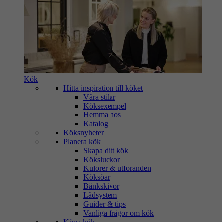
Kök
Hitta inspiration till köket
Våra stilar
Köksexempel
Hemma hos
Katalog
Köksnyheter
Planera kök
Skapa ditt kök
Köksluckor
Kulörer & utföranden
Köksöar
Bänkskivor
Lådsystem
Guider & tips
Vanliga frågor om kök
Köpa kök