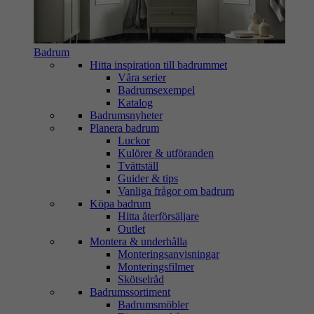
Badrum
Hitta inspiration till badrummet
Våra serier
Badrumsexempel
Katalog
Badrumsnyheter
Planera badrum
Luckor
Kulörer & utföranden
Tvättställ
Guider & tips
Vanliga frågor om badrum
Köpa badrum
Hitta återförsäljare
Outlet
Montera & underhålla
Monteringsanvisningar
Monteringsfilmer
Skötselråd
Badrumssortiment
Badrumsmöbler