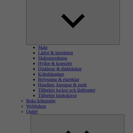
Skåp
Lådor & inredning
Skåpsinredning
Hyllor & konsoler
Diskhoar & diskbänkar
Köksblandare
Belysning & elartiklar
Handtag, knoppar & push
Tillbehör luckor och lådfronter
Tillbehör bänkskivor
Boka köksmöte
Webbshop
Outlet