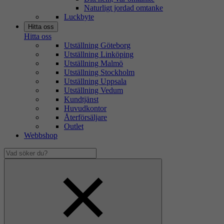
Naturligt jordad omtanke
Luckbyte
Hitta oss
Hitta oss
Utställning Göteborg
Utställning Linköping
Utställning Malmö
Utställning Stockholm
Utställning Uppsala
Utställning Vedum
Kundtjänst
Huvudkontor
Återförsäljare
Outlet
Webbshop
Vad
söker
Dölj
du?
sökfält