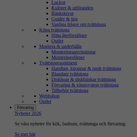
Luckor
Kulörer & utföranden
Bänkskivor
Guider & tips
Vanliga frågor om tvättstuga
Köpa tvättstuga
Hitta återförsäljare
Outlet
Montera & underhålla
Monteringsanvisningar
Monteringsfilmer
Tvättstugesortiment
Handtag, knoppar & push tvättstuga
Blandare tvättstuga
Diskhoar & diskbänkar tvättstuga
Förvaring & väggsystem tvättstuga
Tillbehör tvättstuga
Webbshop
Outlet
Förvaring
Nyheter 2026
Se våra nyheter för kök, badrum, tvättstuga och förvaring.
Se mer här