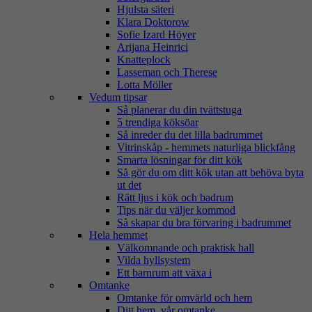
Hjulsta säteri
Klara Doktorow
Sofie Izard Höyer
Arijana Heinrici
Knatteplock
Lasseman och Therese
Lotta Möller
Vedum tipsar
Så planerar du din tvättstuga
5 trendiga köksöar
Så inreder du det lilla badrummet
Vitrinskåp - hemmets naturliga blickfång
Smarta lösningar för ditt kök
Så gör du om ditt kök utan att behöva byta
ut det
Rätt ljus i kök och badrum
Tips när du väljer kommod
Så skapar du bra förvaring i badrummet
Hela hemmet
Välkomnande och praktisk hall
Vilda hyllsystem
Ett barnrum att växa i
Omtanke
Omtanke för omvärld och hem
Ditt hem, vår omtanke