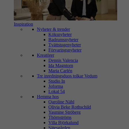
Inspiration
Nyheter & trender
Köksnyheter
Badrumsnyheter
Tvättstugenyheter
Förvaringsnyheter
Kreatörer
Dennis Valencia
Ida Magntorn
Maria Carlén
Tre inredningsduos tolkar Vedum
Studio In
Joforma
Lokal 54
Hemma hos
Qaroline Nähl
Olivia Beke Rothschild
Yasmine Ströberg
Thörnströms
Villa Björkalund
Sätesgården