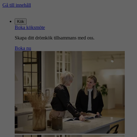
Gå till innehåll
Gå
till
Kök
startsidan
Boka köksmöte
Skapa ditt drömkök tillsammans med oss.
Boka nu