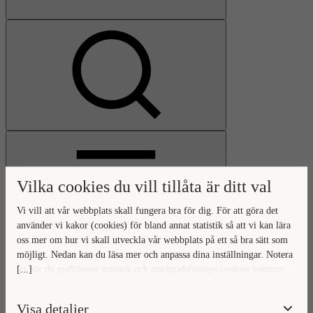
Visa
sökfält
Vilka cookies du vill tillåta är ditt val
Vi vill att vår webbplats skall fungera bra för dig. För att göra det
använder vi kakor (cookies) för bland annat statistik så att vi kan lära
oss mer om hur vi skall utveckla vår webbplats på ett så bra sätt som
Öppna
möjligt. Nedan kan du läsa mer och anpassa dina inställningar. Notera
huvudmeny
Gå
Stäng
[...]
att när du godkänner statistik och marknadsförings-cookies kommer
till
huvudmeny
viss data överföras utanför EU. Hur den informationen används av
startsidan
berörda bolag vet vi inte exakt. Till exempel uppfyller inte USA:s
Visa detaljer