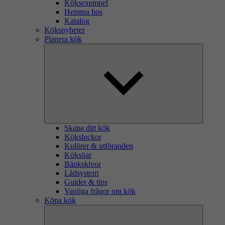
Köksexempel
Hemma hos
Katalog
Köksnyheter
Planera kök
Skapa ditt kök
Köksluckor
Kulörer & utföranden
Köksöar
Bänkskivor
Lådsystem
Guider & tips
Vanliga frågor om kök
Köpa kök