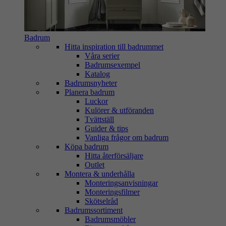
Badrum
Hitta inspiration till badrummet
Våra serier
Badrumsexempel
Katalog
Badrumsnyheter
Planera badrum
Luckor
Kulörer & utföranden
Tvättställ
Guider & tips
Vanliga frågor om badrum
Köpa badrum
Hitta återförsäljare
Outlet
Montera & underhålla
Monteringsanvisningar
Monteringsfilmer
Skötselråd
Badrumssortiment
Badrumsmöbler