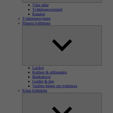
Våra stilar
Tvättstugeexempel
Katalog
Tvättstugenyheter
Planera tvättstuga
Luckor
Kulörer & utföranden
Bänkskivor
Guider & tips
Vanliga frågor om tvättstuga
Köpa tvättstuga