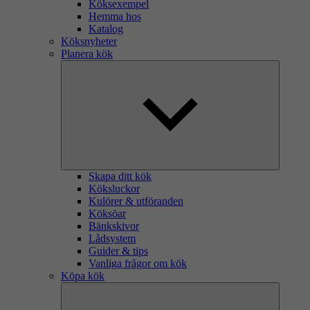
Köksexempel
Hemma hos
Katalog
Köksnyheter
Planera kök
Skapa ditt kök
Köksluckor
Kulörer & utföranden
Köksöar
Bänkskivor
Lådsystem
Guider & tips
Vanliga frågor om kök
Köpa kök