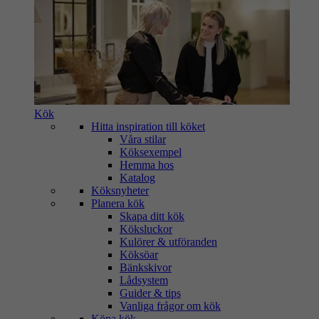
Kök
Hitta inspiration till köket
Våra stilar
Köksexempel
Hemma hos
Katalog
Köksnyheter
Planera kök
Skapa ditt kök
Köksluckor
Kulörer & utföranden
Köksöar
Bänkskivor
Lådsystem
Guider & tips
Vanliga frågor om kök
Köpa kök