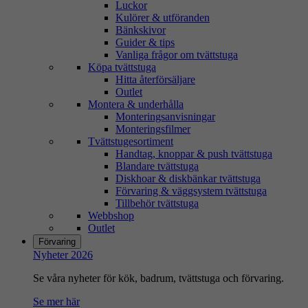
Luckor
Kulörer & utföranden
Bänkskivor
Guider & tips
Vanliga frågor om tvättstuga
Köpa tvättstuga
Hitta återförsäljare
Outlet
Montera & underhålla
Monteringsanvisningar
Monteringsfilmer
Tvättstugesortiment
Handtag, knoppar & push tvättstuga
Blandare tvättstuga
Diskhoar & diskbänkar tvättstuga
Förvaring & väggsystem tvättstuga
Tillbehör tvättstuga
Webbshop
Outlet
Förvaring
Nyheter 2026
Se våra nyheter för kök, badrum, tvättstuga och förvaring.
Se mer här