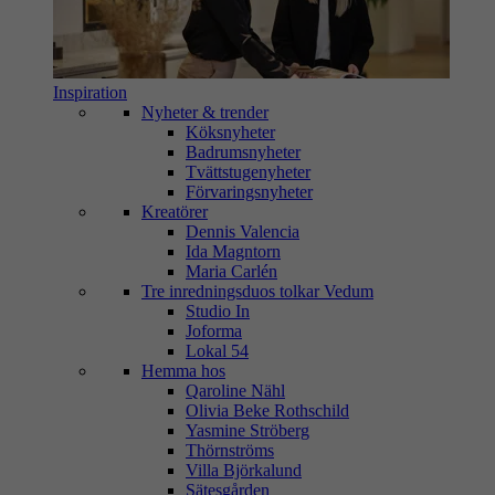
Inspiration
Nyheter & trender
Köksnyheter
Badrumsnyheter
Tvättstugenyheter
Förvaringsnyheter
Kreatörer
Dennis Valencia
Ida Magntorn
Maria Carlén
Tre inredningsduos tolkar Vedum
Studio In
Joforma
Lokal 54
Hemma hos
Qaroline Nähl
Olivia Beke Rothschild
Yasmine Ströberg
Thörnströms
Villa Björkalund
Sätesgården