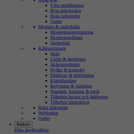
Våra utställningar
Byta köksluckor
Boka köksmöte
Outlet
Montera & underhålla
Monteringsanvisningar
Monteringsfilmer
Skötselråd
Kökssortiment
Skåp
Lådor & inredning
Skåpsinredning
Hyllor & konsoler
Diskhoar & diskbänkar
Köksblandare
Belysning & elartiklar
Handtag, knoppar & push
Tillbehör luckor och lådfronter
Tillbehör bänkskivor
Boka köksmöte
Webbshop
Outlet
Badrum
Hitta återförsäljare