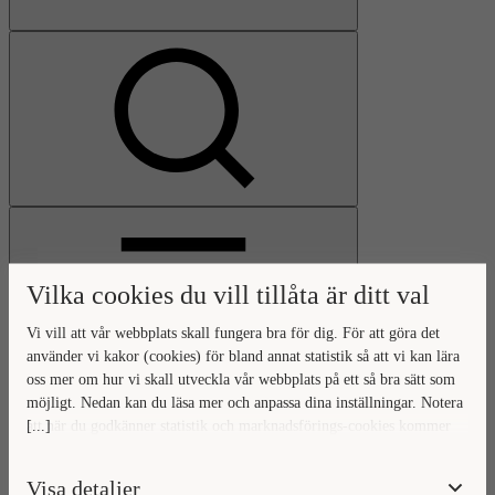
Visa
sökfält
Vilka cookies du vill tillåta är ditt val
Vi vill att vår webbplats skall fungera bra för dig. För att göra det
använder vi kakor (cookies) för bland annat statistik så att vi kan lära
oss mer om hur vi skall utveckla vår webbplats på ett så bra sätt som
Öppna
möjligt. Nedan kan du läsa mer och anpassa dina inställningar. Notera
huvudmeny
Gå
Stäng
[...]
att när du godkänner statistik och marknadsförings-cookies kommer
till
huvudmeny
viss data överföras utanför EU. Hur den informationen används av
startsidan
berörda bolag vet vi inte exakt. Till exempel uppfyller inte USA:s
Visa detaljer