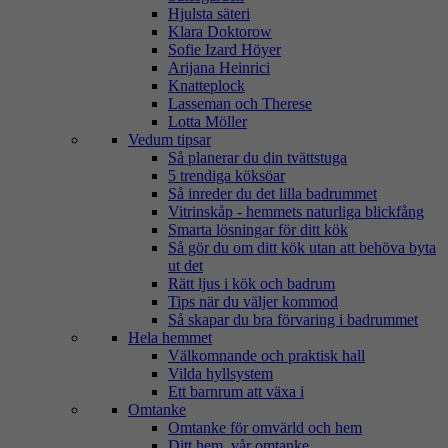
Hjulsta säteri
Klara Doktorow
Sofie Izard Höyer
Arijana Heinrici
Knatteplock
Lasseman och Therese
Lotta Möller
Vedum tipsar
Så planerar du din tvättstuga
5 trendiga köksöar
Så inreder du det lilla badrummet
Vitrinskåp - hemmets naturliga blickfång
Smarta lösningar för ditt kök
Så gör du om ditt kök utan att behöva byta
ut det
Rätt ljus i kök och badrum
Tips när du väljer kommod
Så skapar du bra förvaring i badrummet
Hela hemmet
Välkomnande och praktisk hall
Vilda hyllsystem
Ett barnrum att växa i
Omtanke
Omtanke för omvärld och hem
Ditt hem, vår omtanke