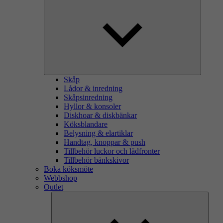
Skåp
Lådor & inredning
Skåpsinredning
Hyllor & konsoler
Diskhoar & diskbänkar
Köksblandare
Belysning & elartiklar
Handtag, knoppar & push
Tillbehör luckor och lådfronter
Tillbehör bänkskivor
Boka köksmöte
Webbshop
Outlet