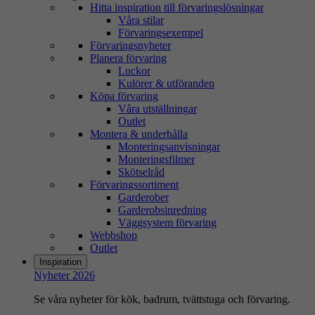
Hitta inspiration till förvaringslösningar
Våra stilar
Förvaringsexempel
Förvaringsnyheter
Planera förvaring
Luckor
Kulörer & utföranden
Köpa förvaring
Våra utställningar
Outlet
Montera & underhålla
Monteringsanvisningar
Monteringsfilmer
Skötselråd
Förvaringssortiment
Garderober
Garderobsinredning
Väggsystem förvaring
Webbshop
Outlet
Inspiration
Nyheter 2026
Se våra nyheter för kök, badrum, tvättstuga och förvaring.