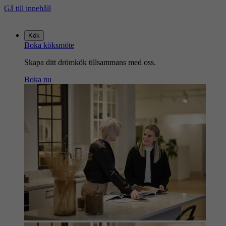
Gå till innehåll
Gå
till
Kök
startsidan
Boka köksmöte
Skapa ditt drömkök tillsammans med oss.
Boka nu