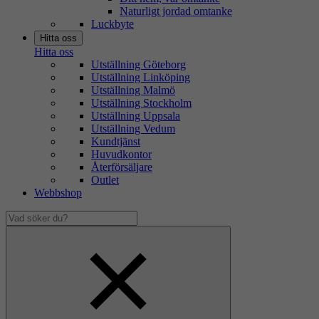
Naturligt jordad omtanke
Luckbyte
Hitta oss
Hitta oss
Utställning Göteborg
Utställning Linköping
Utställning Malmö
Utställning Stockholm
Utställning Uppsala
Utställning Vedum
Kundtjänst
Huvudkontor
Återförsäljare
Outlet
Webbshop
Vad
söker
Dölj
du?
sökfält