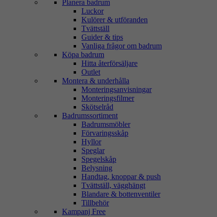
Planera badrum
Luckor
Kulörer & utföranden
Tvättställ
Guider & tips
Vanliga frågor om badrum
Köpa badrum
Hitta återförsäljare
Outlet
Montera & underhålla
Monteringsanvisningar
Monteringsfilmer
Skötselråd
Badrumssortiment
Badrumsmöbler
Förvaringsskåp
Hyllor
Speglar
Spegelskåp
Belysning
Handtag, knoppar & push
Tvättställ, vägghängt
Blandare & bottenventiler
Tillbehör
Kampanj Free