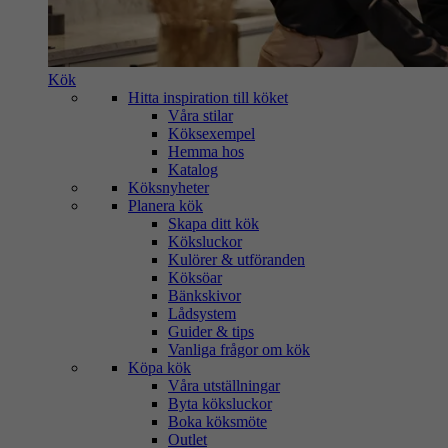
Kök
Hitta inspiration till köket
Våra stilar
Köksexempel
Hemma hos
Katalog
Köksnyheter
Planera kök
Skapa ditt kök
Köksluckor
Kulörer & utföranden
Köksöar
Bänkskivor
Lådsystem
Guider & tips
Vanliga frågor om kök
Köpa kök
Våra utställningar
Byta köksluckor
Boka köksmöte
Outlet