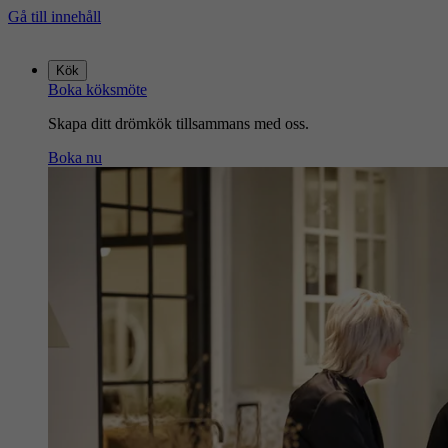
Gå till innehåll
Gå
till
Kök
startsidan
Boka köksmöte
Skapa ditt drömkök tillsammans med oss.
Boka nu