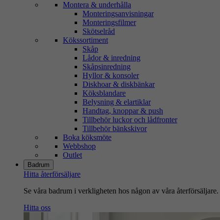
Montera & underhålla
Monteringsanvisningar
Monteringsfilmer
Skötselråd
Kökssortiment
Skåp
Lådor & inredning
Skåpsinredning
Hyllor & konsoler
Diskhoar & diskbänkar
Köksblandare
Belysning & elartiklar
Handtag, knoppar & push
Tillbehör luckor och lådfronter
Tillbehör bänkskivor
Boka köksmöte
Webbshop
Outlet
Badrum
Hitta återförsäljare
Se våra badrum i verkligheten hos någon av våra återförsäljare.
Hitta oss