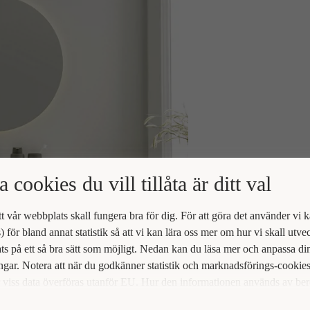
a cookies du vill tillåta är ditt val
att vår webbplats skall fungera bra för dig. För att göra det använder vi 
) för bland annat statistik så att vi kan lära oss mer om hur vi skall utve
s på ett så bra sätt som möjligt. Nedan kan du läsa mer och anpassa di
ingar. Notera att när du godkänner statistik och marknadsförings-cookie
viss data överföras utanför EU. Hur den informationen används av be
t vi inte exakt. Till exempel uppfyller inte USA:s lagstiftning alla de kr