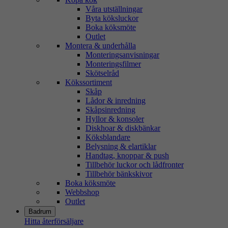
Våra utställningar
Byta köksluckor
Boka köksmöte
Outlet
Montera & underhålla
Monteringsanvisningar
Monteringsfilmer
Skötselråd
Kökssortiment
Skåp
Lådor & inredning
Skåpsinredning
Hyllor & konsoler
Diskhoar & diskbänkar
Köksblandare
Belysning & elartiklar
Handtag, knoppar & push
Tillbehör luckor och lådfronter
Tillbehör bänkskivor
Boka köksmöte
Webbshop
Outlet
Badrum
Hitta återförsäljare