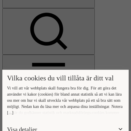
Visa
sökfält
Vilka cookies du vill tillåta är ditt val
Vi vill att vår webbplats skall fungera bra för dig. För att göra det
använder vi kakor (cookies) för bland annat statistik så att vi kan lära
oss mer om hur vi skall utveckla vår webbplats på ett så bra sätt som
Öppna
möjligt. Nedan kan du läsa mer och anpassa dina inställningar. Notera
huvudmeny
Gå
Stäng
[...]
att när du godkänner statistik och marknadsförings-cookies kommer
till
huvudmeny
viss data överföras utanför EU. Hur den informationen används av
startsidan
berörda bolag vet vi inte exakt. Till exempel uppfyller inte USA:s
Visa detaljer