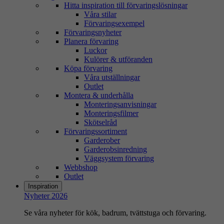
Hitta inspiration till förvaringslösningar
Våra stilar
Förvaringsexempel
Förvaringsnyheter
Planera förvaring
Luckor
Kulörer & utföranden
Köpa förvaring
Våra utställningar
Outlet
Montera & underhålla
Monteringsanvisningar
Monteringsfilmer
Skötselråd
Förvaringssortiment
Garderober
Garderobsinredning
Väggsystem förvaring
Webbshop
Outlet
Inspiration
Nyheter 2026
Se våra nyheter för kök, badrum, tvättstuga och förvaring.