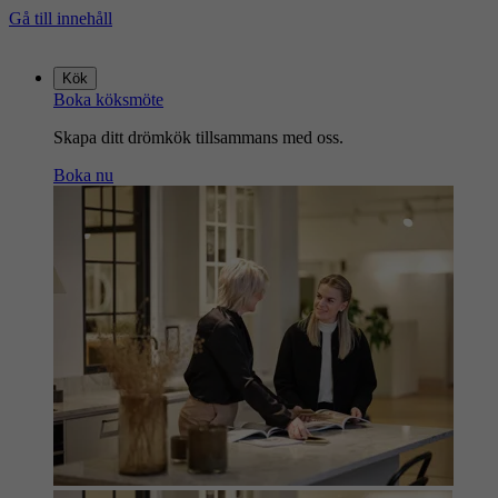
Gå till innehåll
Gå
till
Kök
startsidan
Boka köksmöte
Skapa ditt drömkök tillsammans med oss.
Boka nu