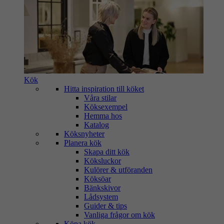
Kök
Hitta inspiration till köket
Våra stilar
Köksexempel
Hemma hos
Katalog
Köksnyheter
Planera kök
Skapa ditt kök
Köksluckor
Kulörer & utföranden
Köksöar
Bänkskivor
Lådsystem
Guider & tips
Vanliga frågor om kök
Köpa kök