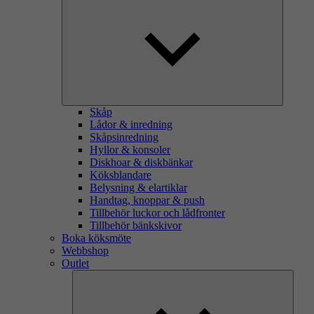
Skåp
Lådor & inredning
Skåpsinredning
Hyllor & konsoler
Diskhoar & diskbänkar
Köksblandare
Belysning & elartiklar
Handtag, knoppar & push
Tillbehör luckor och lådfronter
Tillbehör bänkskivor
Boka köksmöte
Webbshop
Outlet