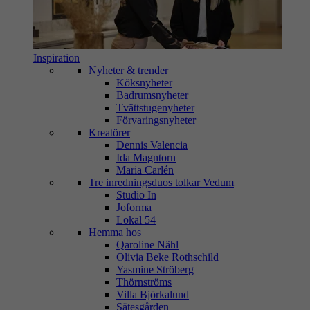
Inspiration
Nyheter & trender
Köksnyheter
Badrumsnyheter
Tvättstugenyheter
Förvaringsnyheter
Kreatörer
Dennis Valencia
Ida Magntorn
Maria Carlén
Tre inredningsduos tolkar Vedum
Studio In
Joforma
Lokal 54
Hemma hos
Qaroline Nähl
Olivia Beke Rothschild
Yasmine Ströberg
Thörnströms
Villa Björkalund
Sätesgården