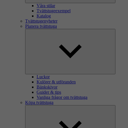
Våra stilar
Tvättstugeexempel
Katalog
Tvättstugenyheter
Planera tvättstuga
Luckor
Kulörer & utföranden
Bänkskivor
Guider & tips
Vanliga frågor om tvättstuga
Köpa tvättstuga