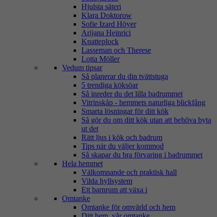
Hjulsta säteri
Klara Doktorow
Sofie Izard Höyer
Arijana Heinrici
Knatteplock
Lasseman och Therese
Lotta Möller
Vedum tipsar
Så planerar du din tvättstuga
5 trendiga köksöar
Så inreder du det lilla badrummet
Vitrinskåp - hemmets naturliga blickfång
Smarta lösningar för ditt kök
Så gör du om ditt kök utan att behöva byta
ut det
Rätt ljus i kök och badrum
Tips när du väljer kommod
Så skapar du bra förvaring i badrummet
Hela hemmet
Välkomnande och praktisk hall
Vilda hyllsystem
Ett barnrum att växa i
Omtanke
Omtanke för omvärld och hem
Ditt hem, vår omtanke