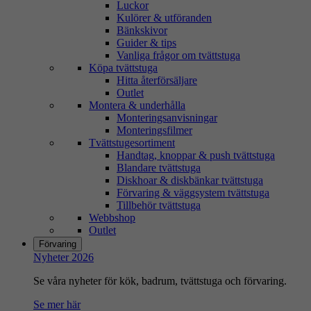
Luckor
Kulörer & utföranden
Bänkskivor
Guider & tips
Vanliga frågor om tvättstuga
Köpa tvättstuga
Hitta återförsäljare
Outlet
Montera & underhålla
Monteringsanvisningar
Monteringsfilmer
Tvättstugesortiment
Handtag, knoppar & push tvättstuga
Blandare tvättstuga
Diskhoar & diskbänkar tvättstuga
Förvaring & väggsystem tvättstuga
Tillbehör tvättstuga
Webbshop
Outlet
Förvaring
Nyheter 2026
Se våra nyheter för kök, badrum, tvättstuga och förvaring.
Se mer här