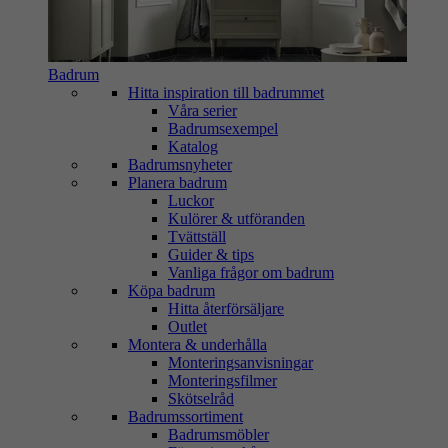
Badrum
Hitta inspiration till badrummet
Våra serier
Badrumsexempel
Katalog
Badrumsnyheter
Planera badrum
Luckor
Kulörer & utföranden
Tvättställ
Guider & tips
Vanliga frågor om badrum
Köpa badrum
Hitta återförsäljare
Outlet
Montera & underhålla
Monteringsanvisningar
Monteringsfilmer
Skötselråd
Badrumssortiment
Badrumsmöbler