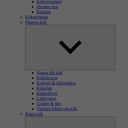
Köksexempel
Hemma hos
Katalog
Köksnyheter
Planera kök
Skapa ditt kök
Köksluckor
Kulörer & utföranden
Köksöar
Bänkskivor
Lådsystem
Guider & tips
Vanliga frågor om kök
Köpa kök