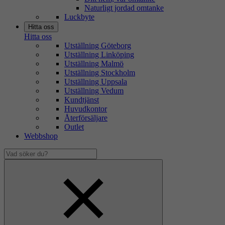
Naturligt jordad omtanke
Luckbyte
Hitta oss
Hitta oss
Utställning Göteborg
Utställning Linköping
Utställning Malmö
Utställning Stockholm
Utställning Uppsala
Utställning Vedum
Kundtjänst
Huvudkontor
Återförsäljare
Outlet
Webbshop
Vad
söker
Dölj
du?
sökfält